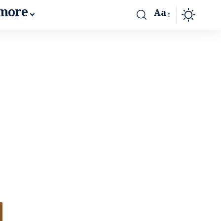
more
Aa