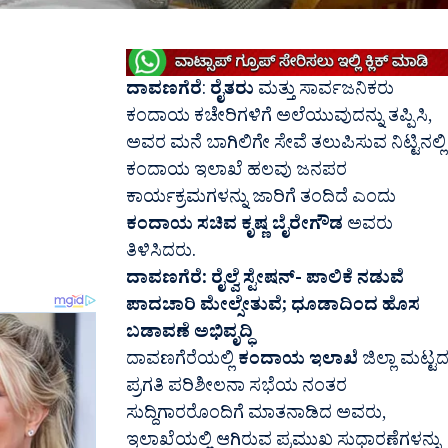
ದಾವಣಗೆರೆ
:
ರೈತರು
ಮತ್ತು ಸಾರ್ವಜನಿಕರು
ಕಂದಾಯ ಕಚೇರಿಗಳಿಗೆ ಅಲೆಯುವುದನ್ನು ತಪ್ಪಿಸಿ,
ಅವರ ಮನೆ ಬಾಗಿಲಿಗೇ ಸೇವೆ ತಲುಪಿಸುವ ನಿಟ್ಟಿನಲ್ಲಿ
ಕಂದಾಯ ಇಲಾಖೆ ಹಲವು ಜನಪರ
ಕಾರ್ಯಕ್ರಮಗಳನ್ನು ಜಾರಿಗೆ ತಂದಿದೆ ಎಂದು
ಕಂದಾಯ ಸಚಿವ ಕೃಷ್ಣ ಬೈರೇಗೌಡ
ಅವರು
ತಿಳಿಸಿದರು.
ದಾವಣಗೆರೆ: ರೈಲ್ವೆ ಸ್ಟೇಷನ್- ಪಾಲಿಕೆ ನಡುವೆ
ಪಾದಚಾರಿ ಮೇಲ್ಸೇತುವೆ; ಧೂಡಾದಿಂದ ಹೊಸ
ಬಡಾವಣೆ ಅಭಿವೃದ್ಧಿ
ದಾವಣಗೆರೆಯಲ್ಲಿ
ಕಂದಾಯ ಇಲಾಖೆ
ಜಿಲ್ಲಾ ಮಟ್ಟ
ಪ್ರಗತಿ ಪರಿಶೀಲನಾ ಸಭೆಯ ನಂತರ
ಸುದ್ದಿಗಾರರೊಂದಿಗೆ ಮಾತನಾಡಿದ ಅವರು,
ಇಲಾಖೆಯಲ್ಲಿ ಆಗಿರುವ ಪ್ರಮುಖ ಸುಧಾರಣೆಗಳನ್ನು