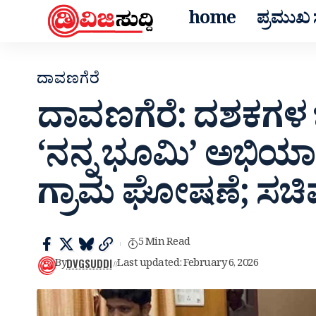
home
ಪ್ರಮುಖ ಸ
ದಾವಣಗೆರೆ
ದಾವಣಗೆರೆ: ದಶಕಗಳ ಭ
‘ನನ್ನ ಭೂಮಿ’ ಅಭಿ
ಗ್ರಾಮ ಘೋಷಣೆ; ಸಚಿವ
5 Min Read
DVGSUDDI
By
Last updated: February 6, 2026