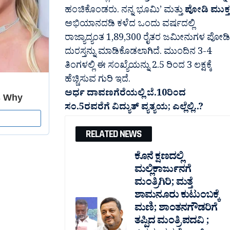
ಹಂಚಿಕೊಂಡರು. ನನ್ನ ಭೂಮಿ’ ಮತ್ತು
ಪೋಡಿ ಮುಕ್ತ
ಅಭಿಯಾನದಡಿ ಕಳೆದ ಒಂದು ವರ್ಷದಲ್ಲಿ
ರಾಜ್ಯಾದ್ಯಂತ 1,89,300 ರೈತರ ಜಮೀನುಗಳ ಪೋಡಿ
ದುರಸ್ತನ್ನು ಮಾಡಿಕೊಡಲಾಗಿದೆ. ಮುಂದಿನ 3-4
ತಿಂಗಳಲ್ಲಿ ಈ ಸಂಖ್ಯೆಯನ್ನು 2.5 ರಿಂದ 3 ಲಕ್ಷಕ್ಕೆ
ಹೆಚ್ಚಿಸುವ ಗುರಿ ಇದೆ.
ಅರ್ಧ ದಾವಣಗೆರೆಯಲ್ಲಿ ಬೆ.10ರಿಂದ
ಸಂ.5ರವರೆಗೆ ವಿದ್ಯುತ್ ವ್ಯತ್ಯಯ; ಎಲ್ಲೆಲ್ಲಿ..?
RELATED NEWS
ಕೊನೆ ಕ್ಷಣದಲ್ಲಿ
ಮಲ್ಲಿಕಾರ್ಜುನಗೆ
ಮಂತ್ರಿಗಿರಿ; ಮತ್ತೆ
ಶಾಮನೂರು ಕುಟುಂಬಕ್ಕೆ
ಮಣಿ; ಶಾಂತನಗೌಡರಿಗೆ
ತಪ್ಪಿದ ಮಂತ್ರಿ ಪದವಿ ;