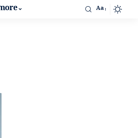
more
Aa