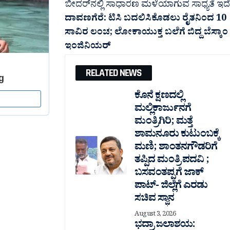
ಬೀದರ್​ನಲ್ಲಿ ಸಾಧಾರಣ ಮಳೆಯಾಗುವ ಸಾಧ್ಯತೆ ಇದೆ
ದಾವಣಗೆರೆ:‌ ಟಿಸಿ ಬದಲಿಸಿಕೊಡಲು ರೈತನಿಂದ 10
ಸಾವಿರ ಲಂಚ‌; ಲೋಕಾಯುಕ್ತ ಬಲೆಗೆ ಬಿದ್ದ ಬೆಸ್ಕಾಂ
ಇಂಜಿನಿಯರ್
RELATED NEWS
ಕೊನೆ ಕ್ಷಣದಲ್ಲಿ
ಮಲ್ಲಿಕಾರ್ಜುನಗೆ
ಮಂತ್ರಿಗಿರಿ; ಮತ್ತೆ
ಶಾಮನೂರು ಕುಟುಂಬಕ್ಕೆ
ಮಣಿ; ಶಾಂತನಗೌಡರಿಗೆ
ತಪ್ಪಿದ ಮಂತ್ರಿ ಪದವಿ ;
ಬಸವಂತಪ್ಪಗೆ ಜಾಕ್
ಪಾಟ್- ಜಿಲ್ಲೆಗೆ ಎರಡು
ಸಚಿವ ಸ್ಥಾನ
August 3, 2026
ಭದ್ರಾ ಜಲಾಶಯ: