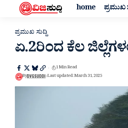
home
ಪ್ರಮುಖ ಸ
ಪ್ರಮುಖ ಸುದ್ದಿ
ಏ.2ರಿಂದ ಕೆಲ ಜಿಲ್ಲೆಗಳ
1 Min Read
DVGSUDDI
By
Last updated: March 31, 2025