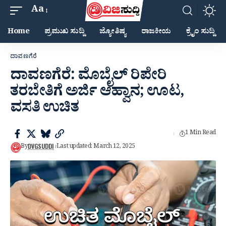
Aa
Home
ಪ್ರಮುಖ ಸುದ್ದಿ
ಜ್ಯೋತಿಷ್ಯ
ರಾಜಕೀಯ
ಕ್ರೈಂ ಸುದ್ದಿ
ದಾವಣಗೆರೆ
ದಾವಣಗೆರೆ: ಮೊಬೈಲ್ ರಿಪೇರಿ
ತರಬೇತಿಗೆ ಅರ್ಜಿ ಆಹ್ವಾನ; ಊಟ,
ವಸತಿ ಉಚಿತ
1 Min Read
DVGSUDDI
By
Last updated: March 12, 2025