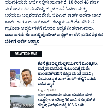
ಯುವತಿಯರು ಅರ್ಜಿ ಸಲ್ಲಿಸಬಹುದಾಗಿದೆ. 18 ರಿಂದ 45 ವರ್ಷ
ವಯೋಮಾನದವರಾಗಿದ್ದು, ಕನ್ನಡ ಭಾಷೆ ಓದಲು ಮತ್ತು
ಬರೆಯಲು ಬಲ್ಲವರಾಗಿರಬೇಕು. ಬಿಪಿಎಲ್ ಕಾರ್ಡ್ ಅಥವಾ ಜಾಬ್
ಕಾರ್ಡ್ ಹಾಗೂ ಆಧಾರ್ ಕಾರ್ಡ್ ಕಡ್ಡಾಯವಾಗಿ ಹೊಂದಿರುವ
ಗ್ರಾಮೀಣ ಅಭ್ಯರ್ಥಿಗಳಿಗೆ ಮೊದಲ ಆದ್ಯತೆ ನೀಡಲಾಗುವುದು.
ದಾವಣಗೆರೆ: ಕೊಂಡಜ್ಜಿ ಪೊಲೀಸ್ ಪಬ್ಲಿಕ್ ಶಾಲೆಗೆ ನುರಿತ ಶಿಕ್ಷಕರ
ಭರ್ತಿಗೆ ಅರ್ಜಿ ಆಹ್ವಾನ
RELATED NEWS
ಕೊನೆ ಕ್ಷಣದಲ್ಲಿ ಮಲ್ಲಿಕಾರ್ಜುನಗೆ ಮಂತ್ರಿಗಿರಿ;
ಮತ್ತೆ ಶಾಮನೂರು ಕುಟುಂಬಕ್ಕೆ ಮಣಿ;
ಶಾಂತನಗೌಡರಿಗೆ ತಪ್ಪಿದ ಮಂತ್ರಿ ಪದವಿ ;
ಬಸವಂತಪ್ಪಗೆ ಜಾಕ್ ಪಾಟ್- ಜಿಲ್ಲೆಗೆ ಎರಡು
ಸಚಿವ ಸ್ಥಾನ
August 3, 2026
ಭದ್ರಾ ಜಲಾಶಯ: ಮುಂದುವರೆದ ಮಳೆ
ಅಬ್ಬರ; ಒಳ ಹರಿವು 36 ಸಾವಿರ‌ ಕ್ಯೂಸೆಕ್ ಗೆ
ಹೆಚ್ಚಳ; ನೀರಿನ ಮಟ್ಟ 163.6 ಅಡಿ