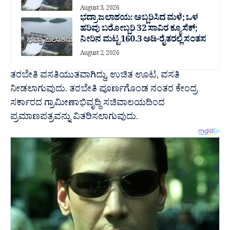
August 3, 2026
ಭದ್ರಾ ಜಲಾಶಯ: ಅಬ್ಬರಿಸಿದ ಮಳೆ; ಒಳ
ಹರಿವು ಬರೋಬ್ಬರಿ 32 ಸಾವಿರ‌ ಕ್ಯೂಸೆಕ್;
ನೀರಿನ ಮಟ್ಟ 160.3 ಅಡಿ-ರೈತರಲ್ಲಿ ಸಂತಸ
August 2, 2026
ತರಬೇತಿ ವಸತಿಯುತವಾಗಿದ್ದು, ಉಚಿತ ಊಟ, ವಸತಿ
ನೀಡಲಾಗುವುದು. ತರಬೇತಿ ಪೂರ್ಣಗೊಂಡ ನಂತರ ಕೇಂದ್ರ
ಸರ್ಕಾರದ ಗ್ರಾಮೀಣಾಭಿವೃದ್ಧಿ ಸಚಿವಾಲಯದಿಂದ
ಪ್ರಮಾಣಪತ್ರವನ್ನು ವಿತರಿಸಲಾಗುವುದು.