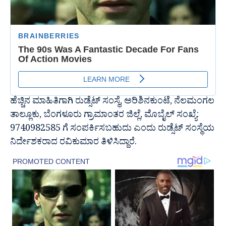
ಹೆಚ್ಚಿನ ಮಾಹಿತಿಗಾಗಿ ರುಡ್ಸೆಟ್ ಸಂಸ್ಥೆ, ಅರಿಶಿನಕುಂಟೆ, ನೆಲಮಂಗಲ
ತಾಲ್ಲೂಕು, ಬೆಂಗಳೂರು ಗ್ರಾಮಾಂತರ ಜಿಲ್ಲೆ, ಮೊಬೈಲ್ ಸಂಖ್ಯೆ:
9740982585 ಗೆ ಸಂಪರ್ಕಿಸಬಹುದು ಎಂದು ರುಡ್ಸೆಟ್ ಸಂಸ್ಥೆಯ
ನಿರ್ದೇಶಕರಾದ ರವಿಕುಮಾರ ತಿಳಿಸಿದ್ದಾರೆ.