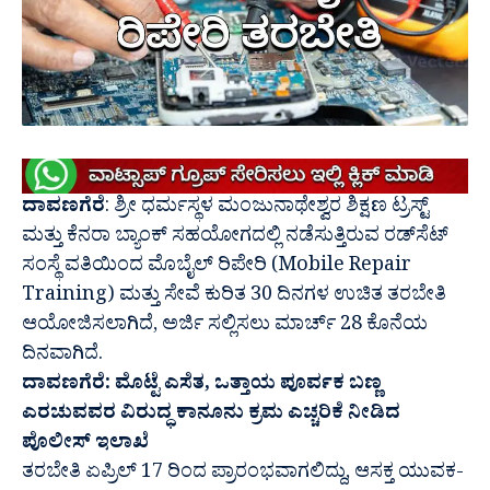
ದಾವಣಗೆರೆ
: ಶ್ರೀ ಧರ್ಮಸ್ಥಳ ಮಂಜುನಾಥೇಶ್ವರ ಶಿಕ್ಷಣ ಟ್ರಸ್ಟ್
ಮತ್ತು ಕೆನರಾ ಬ್ಯಾಂಕ್ ಸಹಯೋಗದಲ್ಲಿ ನಡೆಸುತ್ತಿರುವ ರಡ್‍ಸೆಟ್
ಸಂಸ್ಥೆ ವತಿಯಿಂದ ಮೊಬೈಲ್ ರಿಪೇರಿ (Mobile Repair
Training) ಮತ್ತು ಸೇವೆ ಕುರಿತ 30 ದಿನಗಳ ಉಚಿತ ತರಬೇತಿ
ಆಯೋಜಿಸಲಾಗಿದೆ, ಅರ್ಜಿ ಸಲ್ಲಿಸಲು ಮಾರ್ಚ್ 28 ಕೊನೆಯ
ದಿನವಾಗಿದೆ.
ದಾವಣಗೆರೆ:‌ ಮೊಟ್ಟೆ ಎಸೆತ, ಒತ್ತಾಯ ಪೂರ್ವಕ ಬಣ್ಣ
ಎರಚುವವರ ವಿರುದ್ಧ ಕಾನೂನು ಕ್ರಮ ಎಚ್ಚರಿಕೆ ನೀಡಿದ
ಪೊಲೀಸ್ ಇಲಾಖೆ
ತರಬೇತಿ ಏಪ್ರಿಲ್ 17 ರಿಂದ ಪ್ರಾರಂಭವಾಗಲಿದ್ದು, ಆಸಕ್ತ ಯುವಕ-