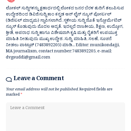
ಲೋಕಲ್ ಸುದ್ದಿಗಳನ್ನು ಕ್ಷಣಾರ್ಧದಲ್ಲಿ ಲೋಕದ ಜನರ ಬೆರಳ ತುದಿಗೆ ತಲುಪಿಸುವ
ಉದ್ದೇಶದಿಂದ ಡಿವಿಜಿಸುದ್ದಿ.ಕಾಂ ಕನ್ನಡ ಆನ್ ಲೈನ್ ನ್ಯೂಸ್ ಪೋರ್ಟಲ್
(ಡಿಜಿಟಲ್ ಮಾಧ್ಯಮ) ಸ್ಥಾಪಿಸಲಾಗಿದೆ. ಸ್ಥಳೀಯ ಸುದ್ದಿ ಜೊತೆ ಇನ್ಫೋರ್ಮೆಟಿವ್
ನ್ಯೂಸ್ ಕೊಡುವುದು ಮೊದಲ ಆದ್ಯತೆ. ಇದಲ್ಲದೆ ರಾಜಕೀಯ, ಶಿಕ್ಷಣ, ಉದ್ಯೋಗ,
ಕ್ರೀಡೆ, ಅಪರಾಧ ಸುದ್ದಿ ಹಾಗೂ ವಿಶೇಷವಾಗಿ ಕೃಷಿ ಮತ್ತು ರೈತರಿಗೆ ಉಪಯುಕ್ತ
ಮಾಹಿತಿ ನೀಡುವುದು ಮುಖ್ಯ ಉದ್ದೇಶ. ಸುದ್ದಿ, ಮಾಹಿತಿ, ಸಲಹೆ, ಸೂಚನೆ
ನೀಡಲು ವಾಟ್ಸಾಪ್ (7483892205) ಮಾಡಿ... Editor: munikondajji,
MA journalism, contact number:7483892205, e-mail:
dvgsuddi@gmail.com
Leave a Comment
Your email address will not be published.
Required fields are
marked
*