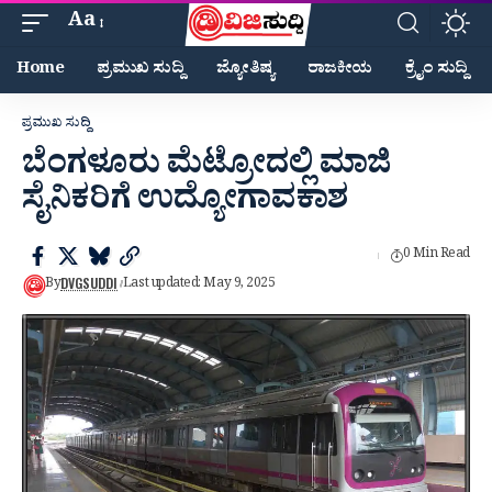
Aa
Home
ಪ್ರಮುಖ ಸುದ್ದಿ
ಜ್ಯೋತಿಷ್ಯ
ರಾಜಕೀಯ
ಕ್ರೈಂ ಸುದ್ದಿ
ಪ್ರಮುಖ ಸುದ್ದಿ
ಬೆಂಗಳೂರು ಮೆಟ್ರೋದಲ್ಲಿ ಮಾಜಿ
ಸೈನಿಕರಿಗೆ ಉದ್ಯೋಗಾವಕಾಶ
0 Min Read
DVGSUDDI
By
Last updated: May 9, 2025