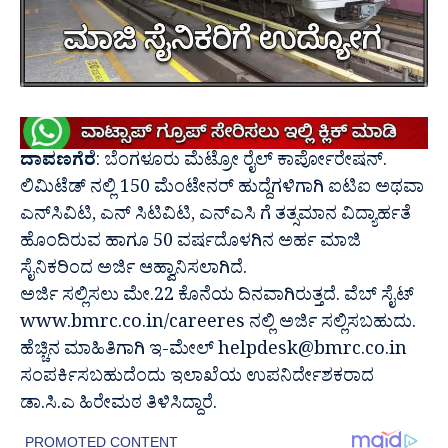
ದಾವಣಗೆರೆ
: ಬೆಂಗಳೂರು ಮೆಟ್ರೋ ರೈಲ್ ಕಾರ್ಪೋರೇಷನ್.
ಲಿಮಿಟೆಡ್ ನಲ್ಲಿ 150 ಮೆಂಟೇನರ್ ಹುದ್ದೆಗಳಿಗಾಗಿ ಐಟಿಐ ಅಥವಾ
ಎನ್‍ಸಿವಿಟಿ, ಎನ್ ಸಿಟಿವಿಟಿ, ಎನ್‍ಎಸಿ ಗೆ ತತ್ಸಮಾನ ವಿದ್ಯಾರ್ಹತೆ
ಹೊಂದಿರುವ ಹಾಗೂ 50 ವರ್ಷದೊಳಗಿನ ಅರ್ಹ ಮಾಜಿ
ಸೈನಿಕರಿಂದ ಅರ್ಜಿ ಆಹ್ವಾನಿಸಲಾಗಿದೆ.
ಅರ್ಜಿ ಸಲ್ಲಿಸಲು ಮೇ.22 ಕೊನೆಯ ದಿನವಾಗಿರುತ್ತದೆ. ವೆಬ್ ಸೈಟ್
www.bmrc.co.in/careeres ನಲ್ಲಿ ಅರ್ಜಿ ಸಲ್ಲಿಸಬಹುದು.
ಹೆಚ್ಚಿನ ಮಾಹಿತಿಗಾಗಿ ಇ-ಮೇಲ್ helpdesk@bmrc.co.in
ಸಂಪರ್ಕಿಸಬಹುದೆಂದು ಇಲಾಖೆಯ ಉಪನಿರ್ದೇಶಕರಾದ
ಡಾ.ಸಿ.ಎ ಹಿರೇಮಠ ತಿಳಿಸಿದ್ದಾರೆ.