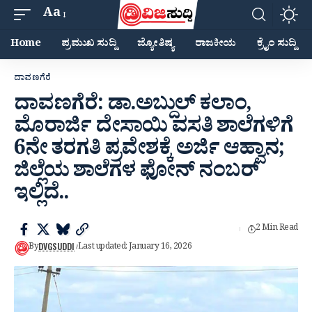
Aa
Home
ಪ್ರಮುಖ ಸುದ್ದಿ
ಜ್ಯೋತಿಷ್ಯ
ರಾಜಕೀಯ
ಕ್ರೈಂ ಸುದ್ದಿ
ದಾವಣಗೆರೆ
ದಾವಣಗೆರೆ: ಡಾ.ಅಬ್ದುಲ್ ಕಲಾಂ,
ಮೊರಾರ್ಜಿ ದೇಸಾಯಿ ವಸತಿ ಶಾಲೆಗಳಿಗೆ
6ನೇ ತರಗತಿ ಪ್ರವೇಶಕ್ಕೆ ಅರ್ಜಿ ಆಹ್ವಾನ;
ಜಿಲ್ಲೆಯ ಶಾಲೆ‌ಗಳ ಫೋನ್ ನಂಬರ್
ಇಲ್ಲಿದೆ..
2 Min Read
DVGSUDDI
By
Last updated: January 16, 2026