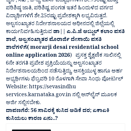
ಜೈನ್, ಸಿಖ್, ಬೌದ್ಧ, ಪಾರ್ಸಿ ವಿದ್ಯಾರ್ಥಿಗಳಿಗೆ ಶೇ.75ರಷ್ಟು ಮತ್ತು
ಪರಿಶಿಷ್ಠ ಜಾತಿ, ಪರಿಶಿಷ್ಟ ಪಂಗಡ ಇತರೆ ಹಿಂದುಳಿದ ವರ್ಗದ
ವಿದ್ಯಾರ್ಥಿಗಳಿಗೆ ಶೇ.25ರಷ್ಟು ಪ್ರವೇಶಕ್ಕಾಗಿ ಲಭ್ಯವಿರುತ್ತದೆ.
ಅಲ್ಪಸಂಖ್ಯಾತರ ನಿರ್ದೇಶನಾಲಯದ ಅಧೀನದಲ್ಲಿ ಜಿಲ್ಲೆಯಲ್ಲಿ
ಕಾರ್ಯನಿರ್ವಹಿಸುತ್ತಿರುವ
ಡಾ|| ಎ.ಪಿ.ಜೆ ಅಬ್ದುಲ್ ಕಲಾಂ ವಸತಿ
ಶಾಲೆ, ಅಲ್ಪಸಂಖ್ಯಾತರ ಮೊರಾರ್ಜಿ ದೇಸಾಯಿ ವಸತಿ
ಶಾಲೆಗಳಿಗೆ( morarji desai residential school
online application 2026
) ಪ್ರಸಕ್ತ ಶೈಕ್ಷಣಿಕ ಸಾಲಿನಲ್ಲಿ
6ನೇ ತರಗತಿ ಪ್ರವೇಶ ಪ್ರಕ್ರಿಯೆಯನ್ನು ಅಲ್ಪಸಂಖ್ಯಾತರ
ನಿರ್ದೇಶನಾಲಯದಿಂದ ನಡೆಸುತ್ತಿದ್ದು, ಆಸಕ್ತಿಯುಳ್ಳ ಹಾಗೂ ಅರ್ಹ
ಅಭ್ಯರ್ಥಿಗಳು ಫೆಬ್ರವರಿ 10 ರೊಳಗಾಗಿ ಸೇವಾ ಸಿಂಧು ಪೋರ್ಟಲ್
Website: https://sevasindhu
services.karnataka.gov.in ನಲ್ಲಿ ಆನ್‍ಲೈನ್ ಮೂಲಕ
ಅರ್ಜಿ ಸಲ್ಲಿಸಬೇಕು.
ದಾವಣಗೆರೆ: 56 ಸಾವಿರಕ್ಕೆ‌ ಕುಸಿದ ಅಡಿಕೆ ದರ; ಏಕಾಏಕಿ
ಕುಸಿಯಲು ಕಾರಣ ಏನು..?