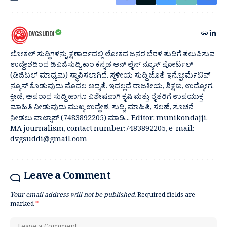
DVGSUDDI
ಲೋಕಲ್ ಸುದ್ದಿಗಳನ್ನು ಕ್ಷಣಾರ್ಧದಲ್ಲಿ ಲೋಕದ ಜನರ ಬೆರಳ ತುದಿಗೆ ತಲುಪಿಸುವ
ಉದ್ದೇಶದಿಂದ ಡಿವಿಜಿಸುದ್ದಿ.ಕಾಂ ಕನ್ನಡ ಆನ್ ಲೈನ್ ನ್ಯೂಸ್ ಪೋರ್ಟಲ್
(ಡಿಜಿಟಲ್ ಮಾಧ್ಯಮ) ಸ್ಥಾಪಿಸಲಾಗಿದೆ. ಸ್ಥಳೀಯ ಸುದ್ದಿ ಜೊತೆ ಇನ್ಫೋರ್ಮೆಟಿವ್
ನ್ಯೂಸ್ ಕೊಡುವುದು ಮೊದಲ ಆದ್ಯತೆ. ಇದಲ್ಲದೆ ರಾಜಕೀಯ, ಶಿಕ್ಷಣ, ಉದ್ಯೋಗ,
ಕ್ರೀಡೆ, ಅಪರಾಧ ಸುದ್ದಿ ಹಾಗೂ ವಿಶೇಷವಾಗಿ ಕೃಷಿ ಮತ್ತು ರೈತರಿಗೆ ಉಪಯುಕ್ತ
ಮಾಹಿತಿ ನೀಡುವುದು ಮುಖ್ಯ ಉದ್ದೇಶ. ಸುದ್ದಿ, ಮಾಹಿತಿ, ಸಲಹೆ, ಸೂಚನೆ
ನೀಡಲು ವಾಟ್ಸಾಪ್ (7483892205) ಮಾಡಿ... Editor: munikondajji,
MA journalism, contact number:7483892205, e-mail:
dvgsuddi@gmail.com
Leave a Comment
Your email address will not be published.
Required fields are
marked
*