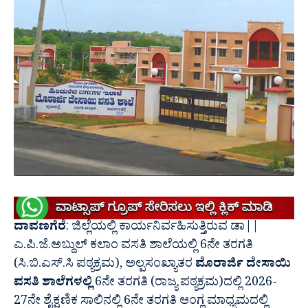
ದಾವಣಗೆರೆ
: ಜಿಲ್ಲೆಯಲ್ಲಿ ಕಾರ್ಯನಿರ್ವಹಿಸುತ್ತಿರುವ ಡಾ||
ಎ.ಪಿ.ಜೆ.ಅಬ್ದುಲ್ ಕಲಾಂ ವಸತಿ ಶಾಲೆಯಲ್ಲಿ 6ನೇ ತರಗತಿ
(ಸಿ.ಬಿ.ಎಸ್.ಸಿ ಪಠ್ಯಕ್ರಮ), ಅಲ್ಪಸಂಖ್ಯಾತರ
ಮೊರಾರ್ಜಿ ದೇಸಾಯಿ
ವಸತಿ ಶಾಲೆಗಳಲ್ಲಿ
6ನೇ ತರಗತಿ (ರಾಜ್ಯ ಪಠ್ಯಕ್ರಮ)ದಲ್ಲಿ 2026-
27ನೇ ಶೈಕ್ಷಣಿಕ ಸಾಲಿನಲ್ಲಿ 6ನೇ ತರಗತಿ ಆಂಗ್ಲ ಮಾಧ್ಯಮದಲ್ಲಿ