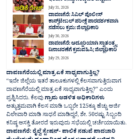
ಇಂದಿನ ಕನಿಷ್ಠ, ಗರಿಷ್ಠ ಬೆಲೆ ಎಷ್ಟಿದೆ..?
July 31, 2026
ದಾವಣಗೆರೆ: ಸಿವಿಲ್ ಪೊಲೀಸ್
ಕಾನ್ಸ್‌ಟೇಬಲ್ ಪರೀಕ್ಷೆ ಪಾರದರ್ಶಕವಾಗಿ
ನಡೆಸಲು ಕ್ರಮ: ಜಿಲ್ಲಾಧಿಕಾರಿ
July 30, 2026
ದಾವಣಗೆರೆ: ಅದ್ದೂರಿಯಾಗಿ ಸ್ವಾತಂತ್ರ್ಯ
ದಿನಾಚರಣೆಗೆ ಕ್ರಮವಹಿಸಿ; ಜಿಲ್ಲಾಧಿಕಾರಿ
July 29, 2026
ದಾವಣಗೆರೆಯಲ್ಲಿ ಮಾತ್ರ ಏಕೆ ಸಾಧ್ಯವಾಗುತ್ತಿಲ್ಲ?
“ಇದೇ ಜಿಲ್ಲೆಯ ಇತರೆ ತಾಲೂಕುಗಳಲ್ಲಿ ಕೆಲಸವಾಗುತ್ತಿರುವಾಗ
ದಾವಣಗೆರೆಯಲ್ಲಿ ಮಾತ್ರ ಏಕೆ ಸಾಧ್ಯವಾಗುತ್ತಿಲ್ಲ?” ಎಂದು
ಪ್ರಶ್ನಿಸಿದರು. ಕೆಲವು
ಗ್ರಾಮ ಆಡಳಿತ ಅಧಿಕಾರಿಗಳು
ಅತ್ಯುತ್ತಮವಾಗಿ ಕೆಲಸ ಮಾಡಿ ಒಬ್ಬರೇ 125ಕ್ಕೂ ಹೆಚ್ಚು ಅರ್ಜಿ
ವಿಲೇವಾರಿ ಮಾಡಿ ಸಾಧನೆ ಮಾಡಿದ್ದರೆ, ಶೇ. 50ರಷ್ಟು ಸಿಬ್ಬಂದಿ
ಕನಿಷ್ಠ ಆಸಕ್ತಿ ತೋರದೆ ಇರುವುದು ಸಭೆಯಲ್ಲಿ ಚರ್ಚೆಯಾಯಿತು.
ದಾವಣಗೆರೆ: ರೈಲ್ವೆ ಸ್ಟೇಷನ್- ಪಾಲಿಕೆ ನಡುವೆ ಪಾದಚಾರಿ