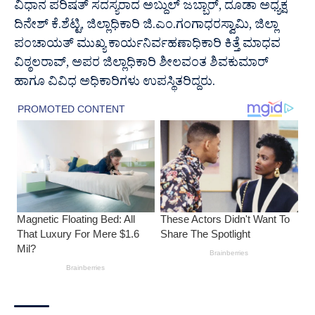
ವಿಧಾನ ಪರಿಷತ್ ಸದಸ್ಯರಾದ ಅಬ್ದುಲ್ ಜಬ್ಬಾರ್, ದೂಡಾ ಅಧ್ಯಕ್ಷ
ದಿನೇಶ್ ಕೆ.ಶೆಟ್ಟಿ, ಜಿಲ್ಲಾಧಿಕಾರಿ ಜಿ.ಎಂ.ಗಂಗಾಧರಸ್ವಾಮಿ, ಜಿಲ್ಲಾ
ಪಂಚಾಯತ್ ಮುಖ್ಯ ಕಾರ್ಯನಿರ್ವಹಣಾಧಿಕಾರಿ ಕಿತ್ತೆ ಮಾಧವ
ವಿಠ್ಠಲರಾವ್, ಅಪರ ಜಿಲ್ಲಾಧಿಕಾರಿ ಶೀಲವಂತ ಶಿವಕುಮಾರ್
ಹಾಗೂ ವಿವಿಧ ಅಧಿಕಾರಿಗಳು ಉಪಸ್ಥಿತರಿದ್ದರು.