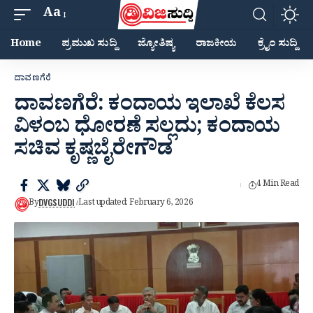
Aa
Home
ಪ್ರಮುಖ ಸುದ್ದಿ
ಜ್ಯೋತಿಷ್ಯ
ರಾಜಕೀಯ
ಕ್ರೈಂ ಸುದ್ದಿ
ದಾವಣಗೆರೆ
ದಾವಣಗೆರೆ: ಕಂದಾಯ ಇಲಾಖೆ ಕೆಲಸ
ವಿಳಂಬ ಧೋರಣೆ ಸಲ್ಲದು; ಕಂದಾಯ
ಸಚಿವ ಕೃಷ್ಣಬೈರೇಗೌಡ
4 Min Read
DVGSUDDI
By
Last updated: February 6, 2026