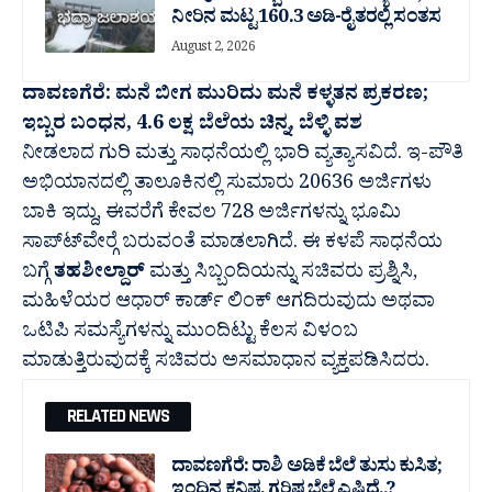
ನೀರಿನ ಮಟ್ಟ 160.3 ಅಡಿ-ರೈತರಲ್ಲಿ ಸಂತಸ
August 2, 2026
ದಾವಣಗೆರೆ: ಮನೆ ಬೀಗ ಮುರಿದು ಮನೆ ಕಳ್ಳತನ ಪ್ರಕರಣ;
ಇಬ್ಬರ ಬಂಧನ, 4.6 ಲಕ್ಷ ಬೆಲೆಯ ಚಿನ್ನ, ಬೆಳ್ಳಿ ವಶ
ನೀಡಲಾದ ಗುರಿ ಮತ್ತು ಸಾಧನೆಯಲ್ಲಿ ಭಾರಿ ವ್ಯತ್ಯಾಸವಿದೆ. ಇ-ಪೌತಿ
ಅಭಿಯಾನದಲ್ಲಿ ತಾಲೂಕಿನಲ್ಲಿ ಸುಮಾರು 20636 ಅರ್ಜಿಗಳು
ಬಾಕಿ ಇದ್ದು, ಈವರೆಗೆ ಕೇವಲ 728 ಅರ್ಜಿಗಳನ್ನು ಭೂಮಿ
ಸಾಪ್ಟ್‍ವೇರ್‍ಗೆ ಬರುವಂತೆ ಮಾಡಲಾಗಿದೆ. ಈ ಕಳಪೆ ಸಾಧನೆಯ
ಬಗ್ಗೆ
ತಹಶೀಲ್ದಾರ್
ಮತ್ತು ಸಿಬ್ಬಂದಿಯನ್ನು ಸಚಿವರು ಪ್ರಶ್ನಿಸಿ,
ಮಹಿಳೆಯರ ಆಧಾರ್ ಕಾರ್ಡ್ ಲಿಂಕ್ ಆಗದಿರುವುದು ಅಥವಾ
ಒಟಿಪಿ ಸಮಸ್ಯೆಗಳನ್ನು ಮುಂದಿಟ್ಟು ಕೆಲಸ ವಿಳಂಬ
ಮಾಡುತ್ತಿರುವುದಕ್ಕೆ ಸಚಿವರು ಅಸಮಾಧಾನ ವ್ಯಕ್ತಪಡಿಸಿದರು.
RELATED NEWS
ದಾವಣಗೆರೆ: ರಾಶಿ ಅಡಿಕೆ ಬೆಲೆ ತುಸು‌ ಕುಸಿತ;