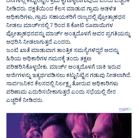
ದಿನಗಳಲ್ಲಿ ಕಟ್ಟುನಿಟ್ಟಿನ ಕ್ರಮ ಕೈಗೊಳ್ಳಲಾಗುವುದು ಎಂದು ಎಚ್ಚರಿಕೆ
ನೀಡಿದರು. ದಕ್ಷತೆಯಿಂದ ಕೆಲಸ ಮಾಡುವ ಗ್ರಾಮ ಆಡಳಿತ
ಅಧಿಕಾರಿಗಳು, ಗ್ರಾಮ ಸಹಾಯಕರಿಗೆ ರಾಜ್ಯದಲ್ಲಿ ಪ್ರೋತ್ಸಾಹಧನ
ನೀಡಲು ಮಾರ್ಚ್‍ನಲ್ಲಿ 7 ರಿಂದ 8 ಕೋಟಿ ರೂಪಾಯಿಗಳ
ಪ್ರೋತ್ಸಾಹಧನವನ್ನು ಮಾರ್ಚ್ ಅಂತ್ಯದೊಳಗೆ ಅವರ ಪ್ರಗತಿಯನ್ನು
ಆಧರಿಸಿ ನೀಡಲಾಗುತ್ತದೆ ಎಂದರು.
ಜಂಟಿ ಖಾತೆ ಮಾಡುವಾಗ ತಾಂತ್ರಿಕ ಸಮಸ್ಯೆಗಳಿದ್ದರೆ ಅದನ್ನು
ಹಿರಿಯ ಅಧಿಕಾರಿಗಳ ಗಮನಕ್ಕೆ ತಂದು ತಕ್ಷಣ
ಪರಿಹರಿಸಿಕೊಳ್ಳಬೇಕು. ಮಾರ್ಚ್ ಅಂತ್ಯದೊಳಗೆ ಬಾಕಿ ಇರುವ
ಅರ್ಜಿಗಳನ್ನು ಇತ್ಯರ್ಥಪಡಿಸಲು ಕಟ್ಟುನಿಟ್ಟಿನ ಗಡುವು ನೀಡಲಾಗಿದೆ.
ಸಾರ್ವಜನಿಕರ ಕೆಲಸದಲ್ಲಿ ನಿರ್ಲಕ್ಷ್ಯ ತೋರುವ ಅಧಿಕಾರಿಗಳು
ಪರಿಣಾಮ ಎದುರಿಸಬೇಕಾಗುತ್ತದೆ ಎಂದು ಸಭೆಯಲ್ಲಿ ನೇರ
ಎಚ್ಚರಿಕೆ ನೀಡಿದರು.