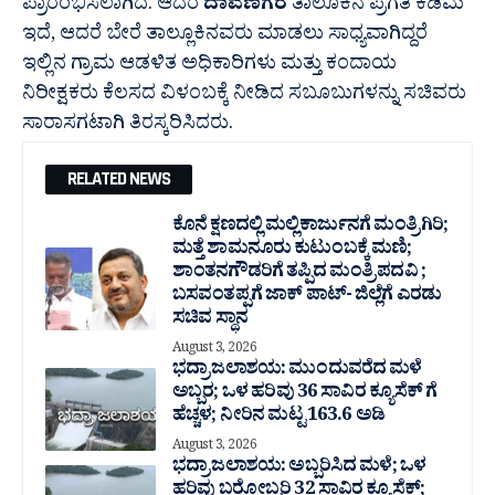
ಪ್ರಾರಂಭಿಸಲಾಗಿದೆ. ಆದರೆ
ದಾವಣಗೆರೆ
ತಾಲೂಕಿನ ಪ್ರಗತಿ ಕಡಿಮೆ
ಇದೆ, ಆದರೆ ಬೇರೆ ತಾಲ್ಲೂಕಿನವರು ಮಾಡಲು ಸಾಧ್ಯವಾಗಿದ್ದರೆ
ಇಲ್ಲಿನ ಗ್ರಾಮ ಆಡಳಿತ ಅಧಿಕಾರಿಗಳು ಮತ್ತು ಕಂದಾಯ
ನಿರೀಕ್ಷಕರು ಕೆಲಸದ ವಿಳಂಬಕ್ಕೆ ನೀಡಿದ ಸಬೂಬುಗಳನ್ನು ಸಚಿವರು
ಸಾರಾಸಗಟಾಗಿ ತಿರಸ್ಕರಿಸಿದರು.
RELATED NEWS
ಕೊನೆ ಕ್ಷಣದಲ್ಲಿ ಮಲ್ಲಿಕಾರ್ಜುನಗೆ ಮಂತ್ರಿಗಿರಿ;
ಮತ್ತೆ ಶಾಮನೂರು ಕುಟುಂಬಕ್ಕೆ ಮಣಿ;
ಶಾಂತನಗೌಡರಿಗೆ ತಪ್ಪಿದ ಮಂತ್ರಿ ಪದವಿ ;
ಬಸವಂತಪ್ಪಗೆ ಜಾಕ್ ಪಾಟ್- ಜಿಲ್ಲೆಗೆ ಎರಡು
ಸಚಿವ ಸ್ಥಾನ
August 3, 2026
ಭದ್ರಾ ಜಲಾಶಯ: ಮುಂದುವರೆದ ಮಳೆ
ಅಬ್ಬರ; ಒಳ ಹರಿವು 36 ಸಾವಿರ‌ ಕ್ಯೂಸೆಕ್ ಗೆ
ಹೆಚ್ಚಳ; ನೀರಿನ ಮಟ್ಟ 163.6 ಅಡಿ
August 3, 2026
ಭದ್ರಾ ಜಲಾಶಯ: ಅಬ್ಬರಿಸಿದ ಮಳೆ; ಒಳ
ಹರಿವು ಬರೋಬ್ಬರಿ 32 ಸಾವಿರ‌ ಕ್ಯೂಸೆಕ್;