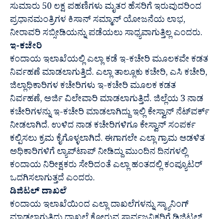
ಸುಮಾರು 50 ಲಕ್ಷ ಪಹಣಿಗಳು ಮೃತರ ಹೆಸರಿಗೆ ಇರುವುದರಿಂದ
ಪ್ರಧಾನಮಂತ್ರಿಗಳ ಕಿಸಾನ್ ಸಮ್ಮಾನ್ ಯೋಜನೆಯ ಲಾಭ,
ನೀರಾವರಿ ಸಬ್ಸೀಡಿಯನ್ನು ಪಡೆಯಲು ಸಾಧ್ಯವಾಗುತ್ತಿಲ್ಲ ಎಂದರು.
ಇ-ಕಚೇರಿ
ಕಂದಾಯ ಇಲಾಖೆಯಲ್ಲಿ ಎಲ್ಲಾ ಕಡೆ ಇ-ಕಚೇರಿ ಮೂಲಕವೇ ಕಡತ
ನಿರ್ವಹಣೆ ಮಾಡಲಾಗುತ್ತಿದೆ. ಎಲ್ಲಾ ತಾಲ್ಲೂಕು ಕಚೇರಿ, ಎಸಿ ಕಚೇರಿ,
ಜಿಲ್ಲಾಧಿಕಾರಿಗಳ ಕಚೇರಿಗಳು ಇ-ಕಚೇರಿ ಮೂಲಕ ಕಡತ
ನಿರ್ವಹಣೆ, ಅರ್ಜಿ ವಿಲೇವಾರಿ ಮಾಡಲಾಗುತ್ತಿದೆ. ಜಿಲ್ಲೆಯ 3 ನಾಡ
ಕಚೇರಿಗಳನ್ನು ಇ-ಕಚೇರಿ ಮಾಡಲಾಗಿದ್ದು ಇಲ್ಲಿ ಕೇಸ್ವಾನ್ ನೆಟ್‍ವರ್ಕ್
ನೀಡಲಾಗಿದೆ. ಉಳಿದ ನಾಡ ಕಚೇರಿಗಳಿಗೂ ಕೇಸ್ವಾನ್ ಸಂಪರ್ಕ
ಕಲ್ಪಿಸಲು ಕ್ರಮ ಕೈಗೊಳ್ಳಲಾಗಿದೆ. ಈಗಾಗಲೇ ಎಲ್ಲಾ ಗ್ರಾಮ ಆಡಳಿತ
ಅಧಿಕಾರಿಗಳಿಗೆ ಲ್ಯಾಪ್‍ಟಾಪ್ ನೀಡಿದ್ದು ಮುಂದಿನ ದಿನಗಳಲ್ಲಿ
ಕಂದಾಯ ನಿರೀಕ್ಷಕರು ಸೇರಿದಂತೆ ಎಲ್ಲಾ ಹಂತದಲ್ಲಿ ಕಂಪ್ಯೂಟರ್
ಒದಗಿಸಲಾಗುತ್ತದೆ ಎಂದರು.
ಡಿಜಿಟಲ್ ದಾಖಲೆ
ಕಂದಾಯ ಇಲಾಖೆಯಿಂದ ಎಲ್ಲಾ ದಾಖಲೆಗಳನ್ನು ಸ್ಕ್ಯಾನಿಂಗ್