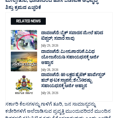
ಮೇಲ್ಸೇತುವೆ; ಧೂಡಾದಿಂದ ಹೊಸ ಬಡಾವಣೆ ಅಭಿವೃದ್ಧಿ
ಶಿಸ್ತು ಕ್ರಮದ ಎಚ್ಚರಿಕೆ
RELATED NEWS
ದಾವಣಗೆರೆ: ಬೈಕ್ ಸವಾರನ ಮೇಲೆ ಹರಿದ
ಟಿಪ್ಪರ್; ಸವಾರ ಸಾವು
July 29, 2026
ದಾವಣಗೆರೆ: ಮೀನುಗಾರರಿಗೆ ವಿವಿಧ
ಯೋಜನೆಯಡಿ ಸಹಾಯಧನಕ್ಕೆ ಅರ್ಜಿ
ಆಹ್ವಾನ
July 28, 2026
ದಾವಣಗೆರೆ: 40 ಲಕ್ಷದ ಹೈಟೆಕ್ ಹಾರ್ವೆಸ್ಟರ್
ಹಬ್ ಘಟಕ ಸ್ಥಾಪನೆ; ಶೇ.50ರಷ್ಟು
ಸಹಾಯಧನಕ್ಕೆ ಅರ್ಜಿ ಆಹ್ವಾನ
July 28, 2026
ಸರ್ಕಾರಿ ಕೆಲಸಗಳನ್ನು ಗಾಳಿಗೆ ತೂರಿ, ಜನ ಸಾಮಾನ್ಯರನ್ನು
ಕಚೇರಿಗಳಿಗೆ ಅಲೆದಾಡಿಸುವ ಪ್ರವೃತ್ತಿ ಮುಂದುವರಿದರೆ ಮುಂದಿನ