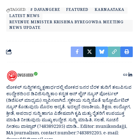
TAGGED:
# DAVANGERE
FEATURED
KARNAATAKA
LATEST NEWS
REVENUE MINISTER KRISHNA BYREGOWDA MEETING
NEWS UPDATE
DVGSUDDI
ಲೋಕಲ್ ಸುದ್ದಿಗಳನ್ನು ಕ್ಷಣಾರ್ಧದಲ್ಲಿ ಲೋಕದ ಜನರ ಬೆರಳ ತುದಿಗೆ ತಲುಪಿಸುವ
ಉದ್ದೇಶದಿಂದ ಡಿವಿಜಿಸುದ್ದಿ.ಕಾಂ ಕನ್ನಡ ಆನ್ ಲೈನ್ ನ್ಯೂಸ್ ಪೋರ್ಟಲ್
(ಡಿಜಿಟಲ್ ಮಾಧ್ಯಮ) ಸ್ಥಾಪಿಸಲಾಗಿದೆ. ಸ್ಥಳೀಯ ಸುದ್ದಿ ಜೊತೆ ಇನ್ಫೋರ್ಮೆಟಿವ್
ನ್ಯೂಸ್ ಕೊಡುವುದು ಮೊದಲ ಆದ್ಯತೆ. ಇದಲ್ಲದೆ ರಾಜಕೀಯ, ಶಿಕ್ಷಣ, ಉದ್ಯೋಗ,
ಕ್ರೀಡೆ, ಅಪರಾಧ ಸುದ್ದಿ ಹಾಗೂ ವಿಶೇಷವಾಗಿ ಕೃಷಿ ಮತ್ತು ರೈತರಿಗೆ ಉಪಯುಕ್ತ
ಮಾಹಿತಿ ನೀಡುವುದು ಮುಖ್ಯ ಉದ್ದೇಶ. ಸುದ್ದಿ, ಮಾಹಿತಿ, ಸಲಹೆ, ಸೂಚನೆ
ನೀಡಲು ವಾಟ್ಸಾಪ್ (7483892205) ಮಾಡಿ... Editor: munikondajji,
MA journalism, contact number:7483892205, e-mail: