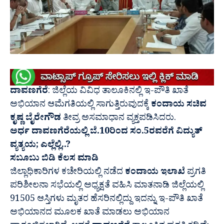
ದಾವಣಗೆರೆ
: ಜಿಲ್ಲೆಯ ವಿವಿಧ ತಾಲೂಕಿನಲ್ಲಿ ಇ-ಪೌತಿ ಖಾತೆ
ಅಭಿಯಾನ ಆಮೆಗತಿಯಲ್ಲಿ ಸಾಗುತ್ತಿರುವುದಕ್ಕೆ
ಕಂದಾಯ ಸಚಿವ
ಕೃಷ್ಣ ಬೈರೇಗೌಡ
ತೀವ್ರ ಅಸಮಾಧಾನ ವ್ಯಕ್ತಪಡಿಸಿದರು.
ಅರ್ಧ ದಾವಣಗೆರೆಯಲ್ಲಿ ಬೆ.10ರಿಂದ ಸಂ.5ರವರೆಗೆ ವಿದ್ಯುತ್
ವ್ಯತ್ಯಯ; ಎಲ್ಲೆಲ್ಲಿ..?
ಸಬೂಬು ಬಿಡಿ ಕೆಲಸ ಮಾಡಿ
ಜಿಲ್ಲಾಧಿಕಾರಿಗಳ ಕಚೇರಿಯಲ್ಲಿ ನಡೆದ
ಕಂದಾಯ ಇಲಾಖೆ
ಪ್ರಗತಿ
ಪರಿಶೀಲನಾ ಸಭೆಯಲ್ಲಿ ಅಧ್ಯಕ್ಷತೆ ವಹಿಸಿ ಮಾತನಾಡಿ ಜಿಲ್ಲೆಯಲ್ಲಿ
91505 ಆಸ್ತಿಗಳು ಮೃತರ ಹೆಸರಿನಲ್ಲಿದ್ದು ಇದನ್ನು ಇ-ಪೌತಿ ಖಾತೆ
ಅಭಿಯಾನದ ಮೂಲಕ ಖಾತೆ ಮಾಡಲು ಅಭಿಯಾನ