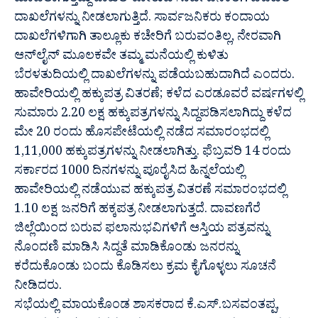
ಮಾಡಲಾಗುತ್ತಿದ್ದು ದಾಖಲೆ ಕೋರುವ ಸಾರ್ವಜನಿಕರಿಗೆ ಡಿಜಿಟಲ್
ದಾಖಲೆಗಳನ್ನು ನೀಡಲಾಗುತ್ತಿದೆ. ಸಾರ್ವಜನಿಕರು ಕಂದಾಯ
ದಾಖಲೆಗಳಿಗಾಗಿ ತಾಲ್ಲೂಕು ಕಚೇರಿಗೆ ಬರುವಂತಿಲ್ಲ, ನೇರವಾಗಿ
ಆನ್‍ಲೈನ್ ಮೂಲಕವೇ ತಮ್ಮ ಮನೆಯಲ್ಲಿ ಕುಳಿತು
ಬೆರಳತುದಿಯಲ್ಲಿ ದಾಖಲೆಗಳನ್ನು ಪಡೆಯಬಹುದಾಗಿದೆ ಎಂದರು.
ಹಾವೇರಿಯಲ್ಲಿ ಹಕ್ಕುಪತ್ರ ವಿತರಣೆ; ಕಳೆದ ಎರಡೂವರೆ ವರ್ಷಗಳಲ್ಲಿ
ಸುಮಾರು 2.20 ಲಕ್ಷ ಹಕ್ಕುಪತ್ರಗಳನ್ನು ಸಿದ್ದಪಡಿಸಲಾಗಿದ್ದು ಕಳೆದ
ಮೇ 20 ರಂದು ಹೊಸಪೇಟೆಯಲ್ಲಿ ನಡೆದ ಸಮಾರಂಭದಲ್ಲಿ
1,11,000 ಹಕ್ಕುಪತ್ರಗಳನ್ನು ನೀಡಲಾಗಿತ್ತು. ಫೆಬ್ರವರಿ 14 ರಂದು
ಸರ್ಕಾರದ 1000 ದಿನಗಳನ್ನು ಪೂರೈಸಿದ ಹಿನ್ನಲೆಯಲ್ಲಿ
ಹಾವೇರಿಯಲ್ಲಿ ನಡೆಯುವ ಹಕ್ಕುಪತ್ರ ವಿತರಣೆ ಸಮಾರಂಭದಲ್ಲಿ
1.10 ಲಕ್ಷ ಜನರಿಗೆ ಹಕ್ಕಪತ್ರ ನೀಡಲಾಗುತ್ತದೆ. ದಾವಣಗೆರೆ
ಜಿಲ್ಲೆಯಿಂದ ಬರುವ ಫಲಾನುಭವಿಗಳಿಗೆ ಆಸ್ತಿಯ ಪತ್ರವನ್ನು
ನೊಂದಣಿ ಮಾಡಿಸಿ ಸಿದ್ದತೆ ಮಾಡಿಕೊಂಡು ಜನರನ್ನು
ಕರೆದುಕೊಂಡು ಬಂದು ಕೊಡಿಸಲು ಕ್ರಮ ಕೈಗೊಳ್ಳಲು ಸೂಚನೆ
ನೀಡಿದರು.
ಸಭೆಯಲ್ಲಿ ಮಾಯಕೊಂಡ ಶಾಸಕರಾದ ಕೆ.ಎಸ್.ಬಸವಂತಪ್ಪ,