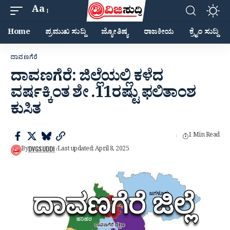
Aa
Home
ಪ್ರಮುಖ ಸುದ್ದಿ
ಜ್ಯೋತಿಷ್ಯ
ರಾಜಕೀಯ
ಕ್ರೈಂ ಸುದ್ದಿ
ದಾವಣಗೆರೆ
ದಾವಣಗೆರೆ: ಜಿಲ್ಲೆಯಲ್ಲಿ ಕಳೆದ
ವರ್ಷಕ್ಕಿಂತ ಶೇ .11ರಷ್ಟು ಫಲಿತಾಂಶ
ಕುಸಿತ
1 Min Read
DVGSUDDI
By
Last updated: April 8, 2025