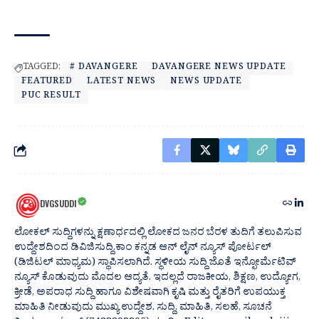
TAGGED:
# DAVANGERE
DAVANGERE NEWS UPDATE
FEATURED
LATEST NEWS
NEWS UPDATE
PUC RESULT
DVGSUDDI
ಲೋಕಲ್ ಸುದ್ದಿಗಳನ್ನು ಕ್ಷಣಾರ್ಧದಲ್ಲಿ ಲೋಕದ ಜನರ ಬೆರಳ ತುದಿಗೆ ತಲುಪಿಸುವ
ಉದ್ದೇಶದಿಂದ ಡಿವಿಜಿಸುದ್ದಿ.ಕಾಂ ಕನ್ನಡ ಆನ್ ಲೈನ್ ನ್ಯೂಸ್ ಪೋರ್ಟಲ್
(ಡಿಜಿಟಲ್ ಮಾಧ್ಯಮ) ಸ್ಥಾಪಿಸಲಾಗಿದೆ. ಸ್ಥಳೀಯ ಸುದ್ದಿ ಜೊತೆ ಇನ್ಫೋರ್ಮೆಟಿವ್
ನ್ಯೂಸ್ ಕೊಡುವುದು ಮೊದಲ ಆದ್ಯತೆ. ಇದಲ್ಲದೆ ರಾಜಕೀಯ, ಶಿಕ್ಷಣ, ಉದ್ಯೋಗ,
ಕ್ರೀಡೆ, ಅಪರಾಧ ಸುದ್ದಿ ಹಾಗೂ ವಿಶೇಷವಾಗಿ ಕೃಷಿ ಮತ್ತು ರೈತರಿಗೆ ಉಪಯುಕ್ತ
ಮಾಹಿತಿ ನೀಡುವುದು ಮುಖ್ಯ ಉದ್ದೇಶ. ಸುದ್ದಿ, ಮಾಹಿತಿ, ಸಲಹೆ, ಸೂಚನೆ