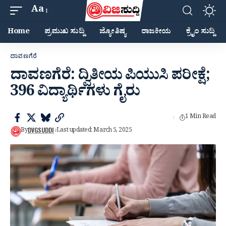
Aa
Home
ಪ್ರಮುಖ ಸುದ್ದಿ
ಜ್ಯೋತಿಷ್ಯ
ರಾಜಕೀಯ
ಕ್ರೈಂ ಸುದ್ದಿ
ದಾವಣಗೆರೆ
ದಾವಣಗೆರೆ: ದ್ವಿತೀಯ ಪಿಯುಸಿ ಪರೀಕ್ಷೆ;
396 ವಿದ್ಯಾರ್ಥಿಗಳು ಗೈರು
1 Min Read
DVGSUDDI
By
Last updated: March 5, 2025