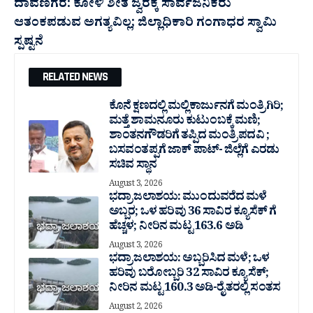
ದಾವಣಗೆರೆ: ಕೋಳಿ ಶೀತ ಜ್ವರಕ್ಕೆ ಸಾರ್ವಜನಿಕರು
ಆತಂಕಪಡುವ ಅಗತ್ಯವಿಲ್ಲ; ಜಿಲ್ಲಾಧಿಕಾರಿ ಗಂಗಾಧರ ಸ್ವಾಮಿ
ಸ್ಪಷ್ಟನೆ
RELATED NEWS
ಕೊನೆ ಕ್ಷಣದಲ್ಲಿ ಮಲ್ಲಿಕಾರ್ಜುನಗೆ ಮಂತ್ರಿಗಿರಿ;
ಮತ್ತೆ ಶಾಮನೂರು ಕುಟುಂಬಕ್ಕೆ ಮಣಿ;
ಶಾಂತನಗೌಡರಿಗೆ ತಪ್ಪಿದ ಮಂತ್ರಿ ಪದವಿ ;
ಬಸವಂತಪ್ಪಗೆ ಜಾಕ್ ಪಾಟ್- ಜಿಲ್ಲೆಗೆ ಎರಡು
ಸಚಿವ ಸ್ಥಾನ
August 3, 2026
ಭದ್ರಾ ಜಲಾಶಯ: ಮುಂದುವರೆದ ಮಳೆ
ಅಬ್ಬರ; ಒಳ ಹರಿವು 36 ಸಾವಿರ‌ ಕ್ಯೂಸೆಕ್ ಗೆ
ಹೆಚ್ಚಳ; ನೀರಿನ ಮಟ್ಟ 163.6 ಅಡಿ
August 3, 2026
ಭದ್ರಾ ಜಲಾಶಯ: ಅಬ್ಬರಿಸಿದ ಮಳೆ; ಒಳ
ಹರಿವು ಬರೋಬ್ಬರಿ 32 ಸಾವಿರ‌ ಕ್ಯೂಸೆಕ್;
ನೀರಿನ ಮಟ್ಟ 160.3 ಅಡಿ-ರೈತರಲ್ಲಿ ಸಂತಸ
August 2, 2026