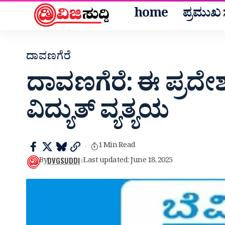
home
ಪ್ರಮುಖ ಸ
ದಾವಣಗೆರೆ
ದಾವಣಗೆರೆ: ಈ ಪ್ರದೇಶ
ವಿದ್ಯುತ್ ವ್ಯತ್ಯಯ
1 Min Read
DVGSUDDI
By
Last updated: June 18, 2025