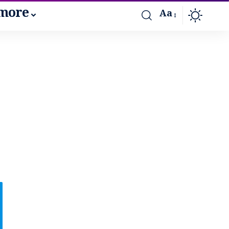
more
Aa