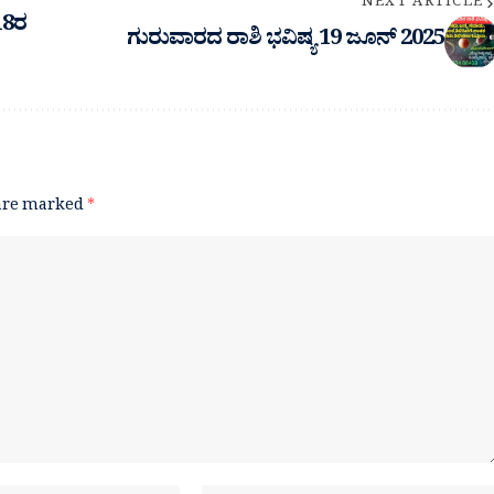
NEXT ARTICLE
.18ರ
ಗುರುವಾರದ ರಾಶಿ ಭವಿಷ್ಯ 19 ಜೂನ್ 2025
 are marked
*