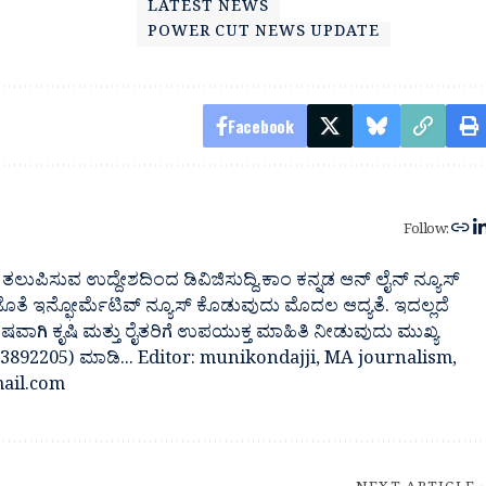
LATEST NEWS
POWER CUT NEWS UPDATE
Facebook
Follow:
ತಲುಪಿಸುವ ಉದ್ದೇಶದಿಂದ ಡಿವಿಜಿಸುದ್ದಿ.ಕಾಂ ಕನ್ನಡ ಆನ್ ಲೈನ್ ನ್ಯೂಸ್
 ಜೊತೆ ಇನ್ಫೋರ್ಮೆಟಿವ್ ನ್ಯೂಸ್ ಕೊಡುವುದು ಮೊದಲ ಆದ್ಯತೆ. ಇದಲ್ಲದೆ
ೇಷವಾಗಿ ಕೃಷಿ ಮತ್ತು ರೈತರಿಗೆ ಉಪಯುಕ್ತ ಮಾಹಿತಿ ನೀಡುವುದು ಮುಖ್ಯ
7483892205) ಮಾಡಿ... Editor: munikondajji, MA journalism,
ail.com