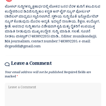
ಲೋಕಲ್ ಸುದ್ದಿಗಳನ್ನು ಕ್ಷಣಾರ್ಧದಲ್ಲಿ ಲೋಕದ ಜನರ ಬೆರಳ ತುದಿಗೆ ತಲುಪಿಸುವ
ಉದ್ದೇಶದಿಂದ ಡಿವಿಜಿಸುದ್ದಿ.ಕಾಂ ಕನ್ನಡ ಆನ್ ಲೈನ್ ನ್ಯೂಸ್ ಪೋರ್ಟಲ್
(ಡಿಜಿಟಲ್ ಮಾಧ್ಯಮ) ಸ್ಥಾಪಿಸಲಾಗಿದೆ. ಸ್ಥಳೀಯ ಸುದ್ದಿ ಜೊತೆ ಇನ್ಫೋರ್ಮೆಟಿವ್
ನ್ಯೂಸ್ ಕೊಡುವುದು ಮೊದಲ ಆದ್ಯತೆ. ಇದಲ್ಲದೆ ರಾಜಕೀಯ, ಶಿಕ್ಷಣ, ಉದ್ಯೋಗ,
ಕ್ರೀಡೆ, ಅಪರಾಧ ಸುದ್ದಿ ಹಾಗೂ ವಿಶೇಷವಾಗಿ ಕೃಷಿ ಮತ್ತು ರೈತರಿಗೆ ಉಪಯುಕ್ತ
ಮಾಹಿತಿ ನೀಡುವುದು ಮುಖ್ಯ ಉದ್ದೇಶ. ಸುದ್ದಿ, ಮಾಹಿತಿ, ಸಲಹೆ, ಸೂಚನೆ
ನೀಡಲು ವಾಟ್ಸಾಪ್ (7483892205) ಮಾಡಿ... Editor: munikondajji,
MA journalism, contact number:7483892205, e-mail:
dvgsuddi@gmail.com
Leave a Comment
Your email address will not be published.
Required fields are
marked
*