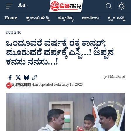
Aa
Home
ಪ್ರಮುಖ ಸುದ್ದಿ
ಜ್ಯೋತಿಷ್ಯ
ರಾಜಕೀಯ
ಕ್ರೈಂ ಸುದ್ದಿ
ದಾವಣಗೆರೆ
ಒಂದೂವರೆ ವರ್ಷಕ್ಕೆ ರಕ್ತ ಕಾನ್ಸರ್;
ಮೂರುವರೆ ವರ್ಷಕ್ಕೆ ಎಸ್ಪಿ…! ಅಪ್ಪನ
ಕನಸು ನನಸು…!
2 Min Read
DVGSUDDI
By
Last updated: February 17, 2026