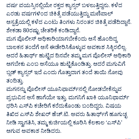
ವರ್ಷ ವಯಸ್ಸಿನಲ್ಲಿಯೇ ರಕ್ತದ ಕ್ಯಾನ್ಸರ್ ಬಳಲುತ್ತಿದ್ದನು. ಕಳೆದ
ಎರಡು ವರ್ಷಗಳಿಂದ ಚಿಕಿತ್ಸೆ ಪಡೆಯುತ್ತಿದ್ದು ಮಣಿಪಾಲ್
ಆಸ್ಪತ್ರೆಯಲ್ಲಿ ಕಳೆದ ಎಂಟು ತಿಂಗಳು ನಿರಂತರ ಚಿಕಿತ್ಸೆ ಪಡೆದಿದ್ದಾನೆ.
ಶೇಕಡಾ 80ರಷ್ಟು ಚೇತರಿಕೆ ಕಂಡಿದ್ದಾನೆ.
ಮಗ ಪೊಲೀಸ್ ಅಧಿಕಾರಿಯಾಗಬೇಕೆಂದು ಆಸೆ ಹೊಂದಿದ್ದ
ಬಾಲಕನ ತಂದೆಗೆ ಆಸೆ ಈಡೇರಿಸಿಕೊಳ್ಳುವ ಅವಕಾಶ ಸಿಕ್ಕಿರಲಿಲ್ಲ.
ಆದರೆ ಹಿತಾರ್ಥ್ ಹುಟ್ಟಿದ ದಿನವೇ ತಮ್ಮ ಮಗ ಪೊಲೀಸ್ ಅಧಿಕಾರಿ
ಆಗಬೇಕು ಎಂಬ ಆಸೆಯೂ ಹುಟ್ಟಿಕೊಂಡಿತ್ತು. ಆದರೆ ಮಗುವಿಗೆ
ಬ್ಲಡ್ ಕ್ಯಾನ್ಸರ್ ಇದೆ ಎಂದು ಗೊತ್ತಾದಾಗ ತಂದೆ ತಾಯಿ ನೋವು
ತಂದಿತ್ತು.
ಮಗನನ್ನು ಪೊಲೀಸ್ ಯೂನಿಫಾರ್ಮ್​ನಲ್ಲಿ ನೋಡಬೇಕೆನ್ನುವ
ಪ್ರಭುವಿನ ಆಸೆ ಹಾಗೆಯೇ ಇತ್ತು. ಮಗನಿಗೆ ಖಾಕಿ ಯೂನಿಫಾರ್ಮ್
ಧರಿಸಿ ಎಸ್‌ಪಿ ಕಚೇರಿಗೆ ಕರೆದುಕೊಂಡು ಬಂದಿದ್ದರು. ವಿಷಯ
ತಿಖಿದ‌ ಎಸ್‌ಪಿ ಶೇಖರ್ ಹೆಚ್.ಟಿ. ಅವರು ಹಿತಾರ್ಥ್‌ಗೆ ಹೂಗುಚ್ಛ
ನೀಡಿ ಸ್ವಾಗತಿಸಿ, ತಮ್ಮ ಕುರ್ಚಿಯಲ್ಲಿ ಕೂರಿಸಿ ಕೆಲಕಾಲ ‘ಎಸ್‌ಪಿ’
ಆಗುವ ಅವಕಾಶ ನೀಡಿದರು.