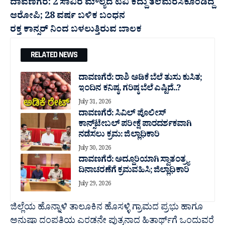
ದಾವಣಗೆರೆ: 2 ಸಾವಿರ ಮೌಲ್ಯದ ಟಿವಿ ಕದ್ದು ತಲೆಮರೆಸಿಕೊಂಡಿದ್ದ
ಆರೋಪಿ; 28 ವರ್ಷ ಬಳಿಕ ಬಂಧನ
ರಕ್ತ ಕಾನ್ಸರ್ ನಿಂದ ಬಳಲುತ್ತಿರುವ ಬಾಲಕ
RELATED NEWS
ದಾವಣಗೆರೆ: ರಾಶಿ ಅಡಿಕೆ ಬೆಲೆ ತುಸು‌ ಕುಸಿತ;
ಇಂದಿನ ಕನಿಷ್ಠ, ಗರಿಷ್ಠ ಬೆಲೆ ಎಷ್ಟಿದೆ..?
July 31, 2026
ದಾವಣಗೆರೆ: ಸಿವಿಲ್ ಪೊಲೀಸ್
ಕಾನ್ಸ್‌ಟೇಬಲ್ ಪರೀಕ್ಷೆ ಪಾರದರ್ಶಕವಾಗಿ
ನಡೆಸಲು ಕ್ರಮ: ಜಿಲ್ಲಾಧಿಕಾರಿ
July 30, 2026
ದಾವಣಗೆರೆ: ಅದ್ದೂರಿಯಾಗಿ ಸ್ವಾತಂತ್ರ್ಯ
ದಿನಾಚರಣೆಗೆ ಕ್ರಮವಹಿಸಿ; ಜಿಲ್ಲಾಧಿಕಾರಿ
July 29, 2026
ಜಿಲ್ಲೆಯ ಹೊನ್ನಾಳಿ ತಾಲೂಕಿನ ಹೊಸಳ್ಳಿ ಗ್ರಾಮದ ಪ್ರಭು ಹಾಗೂ
ಅನುಷಾ ದಂಪತಿಯ ಎರಡನೇ ಪುತ್ರನಾದ ಹಿತಾರ್ಥ್‌ಗೆ ಒಂದುವರೆ