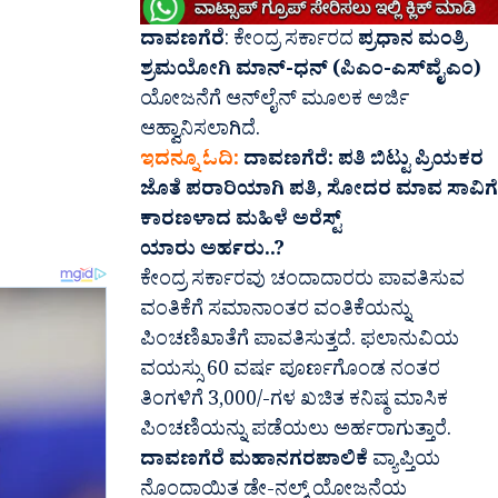
ದಾವಣಗೆರೆ
: ಕೇಂದ್ರ ಸರ್ಕಾರದ
ಪ್ರಧಾನ ಮಂತ್ರಿ
ಶ್ರಮಯೋಗಿ ಮಾನ್-ಧನ್ (ಪಿಎಂ-ಎಸ್‌ವೈಎಂ)
ಯೋಜನೆಗೆ ಆನ್‌ಲೈನ್ ಮೂಲಕ ಅರ್ಜಿ
ಆಹ್ವಾನಿಸಲಾಗಿದೆ.
ಇದನ್ನೂ ಓದಿ:
ದಾವಣಗೆರೆ: ಪತಿ ಬಿಟ್ಟು ಪ್ರಿಯಕರ
ಜೊತೆ ಪರಾರಿಯಾಗಿ ಪತಿ, ಸೋದರ ಮಾವ ಸಾವಿಗೆ
ಕಾರಣಳಾದ ಮಹಿಳೆ ಅರೆಸ್ಟ್
ಯಾರು ಅರ್ಹರು..?
ಕೇಂದ್ರ ಸರ್ಕಾರವು ಚಂದಾದಾರರು ಪಾವತಿಸುವ
ವಂತಿಕೆಗೆ ಸಮಾನಾಂತರ ವಂತಿಕೆಯನ್ನು
ಪಿಂಚಣಿಖಾತೆಗೆ ಪಾವತಿಸುತ್ತದೆ. ಫಲಾನುವಿಯ
ವಯಸ್ಸು 60 ವರ್ಷ ಪೂರ್ಣಗೊಂಡ ನಂತರ
ತಿಂಗಳಿಗೆ 3,000/-ಗಳ ಖಚಿತ ಕನಿಷ್ಠ ಮಾಸಿಕ
ಪಿಂಚಣಿಯನ್ನು ಪಡೆಯಲು ಅರ್ಹರಾಗುತ್ತಾರೆ.
ದಾವಣಗೆರೆ ಮಹಾನಗರಪಾಲಿಕೆ
ವ್ಯಾಪ್ತಿಯ
ನೊಂದಾಯಿತ ಡೇ-ನಲ್ಮ್ ಯೋಜನೆಯ