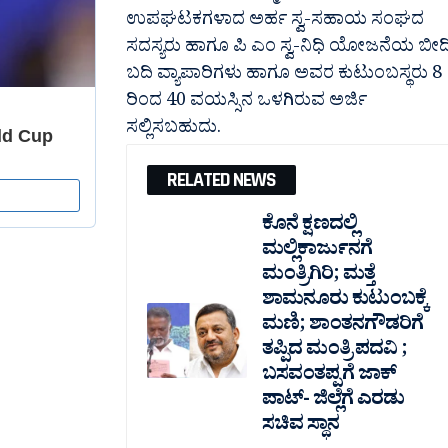
ಉಪಘಟಕಗಳಾದ ಅರ್ಹ ಸ್ವ-ಸಹಾಯ ಸಂಘದ
ಸದಸ್ಯರು ಹಾಗೂ ಪಿ ಎಂ ಸ್ವ-ನಿಧಿ ಯೋಜನೆಯ ಬೀದ
ಬದಿ ವ್ಯಾಪಾರಿಗಳು ಹಾಗೂ ಅವರ ಕುಟುಂಬಸ್ಥರು 8
ರಿಂದ 40 ವಯಸ್ಸಿನ ಒಳಗಿರುವ ಅರ್ಜಿ
ಸಲ್ಲಿಸಬಹುದು.
RELATED NEWS
ಕೊನೆ ಕ್ಷಣದಲ್ಲಿ
ಮಲ್ಲಿಕಾರ್ಜುನಗೆ
ಮಂತ್ರಿಗಿರಿ; ಮತ್ತೆ
ಶಾಮನೂರು ಕುಟುಂಬಕ್ಕೆ
ಮಣಿ; ಶಾಂತನಗೌಡರಿಗೆ
ತಪ್ಪಿದ ಮಂತ್ರಿ ಪದವಿ ;
ಬಸವಂತಪ್ಪಗೆ ಜಾಕ್
ಪಾಟ್- ಜಿಲ್ಲೆಗೆ ಎರಡು
ಸಚಿವ ಸ್ಥಾನ