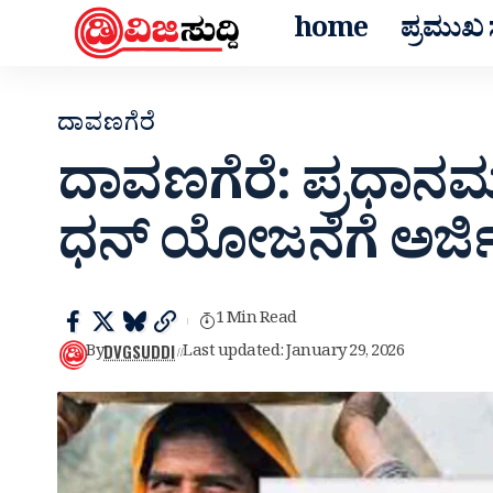
home
ಪ್ರಮುಖ ಸ
ದಾವಣಗೆರೆ
ದಾವಣಗೆರೆ: ಪ್ರಧಾನಮ
ಧನ್ ಯೋಜನೆಗೆ ಅರ್ಜಿ
1 Min Read
DVGSUDDI
By
Last updated: January 29, 2026