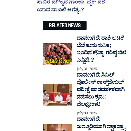
ಸಾವಿರ ಮೌಲ್ಯದ ಗಾಂಜಾ, ಬೈಕ್ ವಶ
ಯಾವ ದಾಖಲೆ ಅಗತ್ಯ..?
RELATED NEWS
ದಾವಣಗೆರೆ: ರಾಶಿ ಅಡಿಕೆ
ಬೆಲೆ ತುಸು‌ ಕುಸಿತ;
ಇಂದಿನ ಕನಿಷ್ಠ, ಗರಿಷ್ಠ ಬೆಲೆ
ಎಷ್ಟಿದೆ..?
July 31, 2026
ದಾವಣಗೆರೆ: ಸಿವಿಲ್
ಪೊಲೀಸ್ ಕಾನ್ಸ್‌ಟೇಬಲ್
ಪರೀಕ್ಷೆ ಪಾರದರ್ಶಕವಾಗಿ
ನಡೆಸಲು ಕ್ರಮ:
ಜಿಲ್ಲಾಧಿಕಾರಿ
July 30, 2026
ದಾವಣಗೆರೆ:
ಅದ್ದೂರಿಯಾಗಿ ಸ್ವಾತಂತ್ರ್ಯ