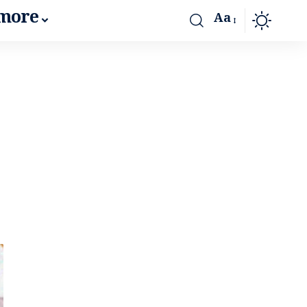
more
Aa