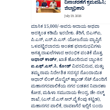
ದಿನಾಚರಣೆಗೆ ಕ್ರಮವಹಿಸಿ;
ಜಿಲ್ಲಾಧಿಕಾರಿ
July 29, 2026
ಮಾಸಿಕ 15,000/-ಅವರು ಆದಾಯ ಅಥವಾ
ಅದಕ್ಕಿಂತ ಕಡಿಮೆ ಇರಬೇಕು. ತೆರಿಗೆ, ಬಿಎಸ್‌ಐ,
ಪಿ.ಎಸ್, ಎನ್.ಪಿ.ಎಸ್. ಯೋಜನೆಯ ವ್ಯಾಪ್ತಿಗೆ
ಒಳಪಟ್ಟಿರಬಾರದು ಅಂತಹ ಫಲಾನುಭವಿಗಳು
ಅಗತ್ಯ ದಾಖಲೆಗಳಾದ ಆರಂಭಿಕ ವಂತಿಕೆ ಮೊತ್ತ,
ಆಧಾರ್ ಕಾರ್ಡ್
, ಖಾತೆ ಹೊಂದಿರುವ ಬ್ಯಾಂಕಿನ
ಐ.ಎಫ್.ಎಸ್.ಸಿ. ಕೋಡ್
ವಿವರವಿರುವ, ಮತ್ತು
ತಮ್ಮ ನಾಮ ನಿರ್ದೇಶಿತ ಸದಸ್ಯರ ನೊಂದಾಯಿತ
ಆಧಾರ್ ಲಿಂಕ್ ಮೊಬೈಲ್ ಹ್ಯಾಂಡ್ ಸೆಟ್ ನೊಂದಿಗೆ
ಮಹಾನಗರಪಾಲಿಕೆಯ ನಗರ ಬಡತನ ನಿವಾರಣಾ
ಕೋಶ, ಮಹಿಳಾ ಸಮುದಾಯ ಕೇಂದ್ರ, ಡೇ-ನಲ್ಮ್
ಶಾಖೆ, (ಎಸ್.ಜೆ.ಎಸ್.ಆರ್.ವೈ ಕೆಂಪು ಕಟ್ಟಡ),
ಮಹಾನಗರ ಪಾಲಿಕೆ, ದಾವಣಗೆರೆ ಇಲ್ಲಿಗೆ ಬಂದು