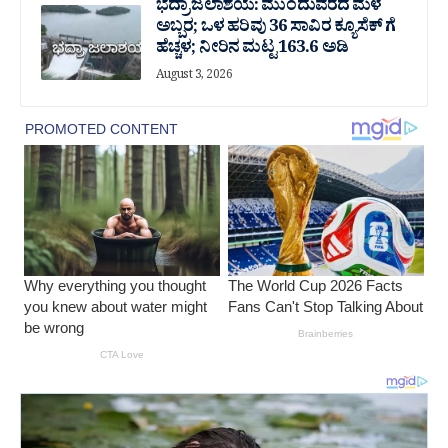
ಭದ್ರಾ ಜಲಾಶಯ: ಮುಂದುವರೆದ ಮಳೆ
ಅಬ್ಬರ; ಒಳ ಹರಿವು 36 ಸಾವಿರ‌ ಕ್ಯೂಸೆಕ್ ಗೆ
ಹೆಚ್ಚಳ; ನೀರಿನ ಮಟ್ಟ 163.6 ಅಡಿ
August 3, 2026