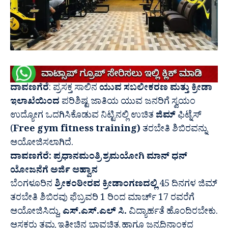
ದಾವಣಗೆರೆ
: ಪ್ರಸಕ್ತ ಸಾಲಿನ
ಯುವ ಸಬಲೀಕರಣ ಮತ್ತು ಕ್ರೀಡಾ
ಇಲಾಖೆಯಿಂದ
ಪರಿಶಿಷ್ಟ ಜಾತಿಯ ಯುವ ಜನರಿಗೆ ಸ್ವಯಂ
ಉದ್ಯೋಗ ಒದಗಿಸಿಕೊಡುವ ನಿಟ್ಟಿನಲ್ಲಿ ಉಚಿತ
ಜಿಮ್
ಫಿಟ್ನೆಸ್
(
Free gym fitness training)
ತರಬೇತಿ ಶಿಬಿರವನ್ನು
ಆಯೋಜಿಸಲಾಗಿದೆ.
ದಾವಣಗೆರೆ: ಪ್ರಧಾನಮಂತ್ರಿ ಶ್ರಮಯೋಗಿ ಮಾನ್ ಧನ್
ಯೋಜನೆಗೆ ಅರ್ಜಿ ಆಹ್ವಾನ
ಬೆಂಗಳೂರಿನ
ಶ್ರೀಕಂಠೀರವ ಕ್ರೀಡಾಂಗಣದಲ್ಲಿ
45 ದಿನಗಳ ಜಿಮ್
ತರಬೇತಿ ಶಿಬಿರವು ಫೆಬ್ರವರಿ 1 ರಿಂದ ಮಾರ್ಚ್ 17 ರವರೆಗೆ
ಆಯೋಜಿಸಿದ್ದು,
ಎಸ್.ಎಸ್.ಎಲ್ ಸಿ.
ವಿದ್ಯಾರ್ಹತೆ ಹೊಂದಿರಬೇಕು.
ಆಸಕ್ತರು ತಮ್ಮ ಇತ್ತೀಚಿನ ಭಾವಚಿತ್ರ ಹಾಗೂ ಜನ್ಮದಿನಾಂಕದ