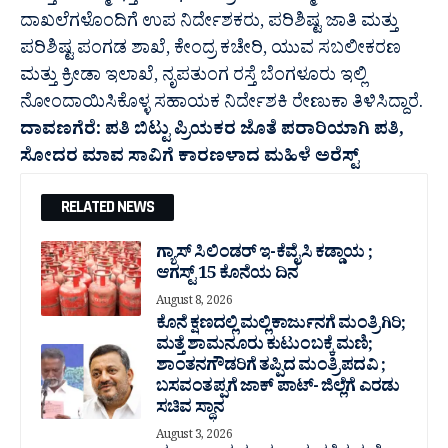
ದಾಖಲೆಗಳೊಂದಿಗೆ ಉಪ ನಿರ್ದೇಶಕರು, ಪರಿಶಿಷ್ಟ ಜಾತಿ ಮತ್ತು
ಪರಿಶಿಷ್ಟ ಪಂಗಡ ಶಾಖೆ, ಕೇಂದ್ರ ಕಚೇರಿ, ಯುವ ಸಬಲೀಕರಣ
ಮತ್ತು ಕ್ರೀಡಾ ಇಲಾಖೆ, ನೃಪತುಂಗ ರಸ್ತೆ ಬೆಂಗಳೂರು ಇಲ್ಲಿ
ನೋಂದಾಯಿಸಿಕೊಳ್ಳ ಸಹಾಯಕ ನಿರ್ದೇಶಕಿ ರೇಣುಕಾ ತಿಳಿಸಿದ್ದಾರೆ.
ದಾವಣಗೆರೆ: ಪತಿ ಬಿಟ್ಟು ಪ್ರಿಯಕರ ಜೊತೆ ಪರಾರಿಯಾಗಿ ಪತಿ,
ಸೋದರ ಮಾವ ಸಾವಿಗೆ ಕಾರಣಳಾದ ಮಹಿಳೆ ಅರೆಸ್ಟ್
RELATED NEWS
ಗ್ಯಾಸ್ ಸಿಲಿಂಡರ್ ಇ-ಕೆವೈಸಿ ಕಡ್ಡಾಯ ;
ಆಗಸ್ಟ್ 15 ಕೊನೆಯ ದಿನ
August 8, 2026
ಕೊನೆ ಕ್ಷಣದಲ್ಲಿ ಮಲ್ಲಿಕಾರ್ಜುನಗೆ ಮಂತ್ರಿಗಿರಿ;
ಮತ್ತೆ ಶಾಮನೂರು ಕುಟುಂಬಕ್ಕೆ ಮಣಿ;
ಶಾಂತನಗೌಡರಿಗೆ ತಪ್ಪಿದ ಮಂತ್ರಿ ಪದವಿ ;
ಬಸವಂತಪ್ಪಗೆ ಜಾಕ್ ಪಾಟ್- ಜಿಲ್ಲೆಗೆ ಎರಡು
ಸಚಿವ ಸ್ಥಾನ
August 3, 2026