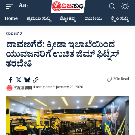
Aa
Home
ಪ್ರಮುಖ ಸುದ್ದಿ
ಜ್ಯೋತಿಷ್ಯ
ರಾಜಕೀಯ
ಕ್ರೈಂ ಸುದ್ದಿ
ದಾವಣಗೆರೆ
ದಾವಣಗೆರೆ: ಕ್ರೀಡಾ ಇಲಾಖೆಯಿಂದ
ಯುವಜನರಿಗೆ ಉಚಿತ ಜಿಮ್‌ ಫಿಟ್ನೆಸ್
ತರಬೇತಿ
1 Min Read
DVGSUDDI
By
Last updated: January 29, 2026