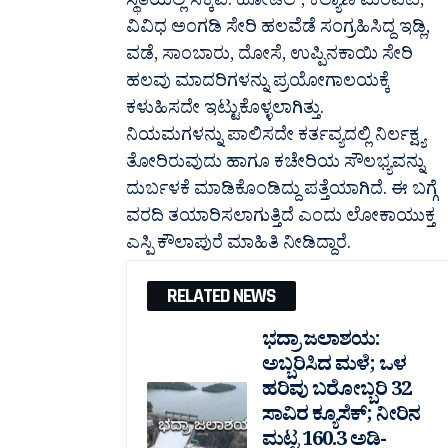
ಸ್ಥಿತಿಯಲ್ಲಿ ಸಿಕ್ಕಿವೆ. ಹೋಟೆಲ್‌, ಕಲ್ಯಾಣ ಮಂಪಟ,
ವಿವಿಧ ಅಂಗಡಿ ಸೇರಿ ಹಲವೆಡೆ ಸಂಗ್ರಹಿಸಿದ್ದ ಇಡ್ಲಿ,
ವಡೆ, ಸಾಂಬಾರು, ದೋಸೆ, ಉಪ್ಪಿನಕಾಯಿ ಸೇರಿ
ಹಲವು ಮಾದರಿಗಳನ್ನು ಪ್ರಯೋಗಾಲಯಕ್ಕೆ
ಕಳುಹಿಸದೇ ಇಟ್ಟುಕೊಳ್ಳಲಾಗಿತ್ತು.
ನಿಯಮಗಳನ್ನು ಪಾಲಿಸದೇ ಕರ್ತವ್ಯದಲ್ಲಿ ನಿರ್ಲಕ್ಷ್ಯ
ತೋರಿರುವುದು ಹಾಗೂ ಕಚೇರಿಯ ಸೌಲಭ್ಯವನ್ನು
ದುರ್ಬಳಕೆ ಮಾಡಿಕೊಂಡಿದ್ದು ಪತ್ತೆಯಾಗಿದೆ. ಈ ಬಗ್ಗೆ
ವರದಿ ತಯಾರಿಸಲಾಗುತ್ತಿದೆ ಎಂದು ಲೋಕಾಯುಕ್ತ
ಎಸ್ಪಿ ಕೌಲಾಪುರೆ ಮಾಹಿತಿ ನೀಡಿದ್ದಾರೆ.
RELATED NEWS
ಭದ್ರಾ ಜಲಾಶಯ:
ಅಬ್ಬರಿಸಿದ ಮಳೆ; ಒಳ
ಹರಿವು ಬರೋಬ್ಬರಿ 32
ಸಾವಿರ‌ ಕ್ಯೂಸೆಕ್; ನೀರಿನ
ಮಟ್ಟ 160.3 ಅಡಿ-