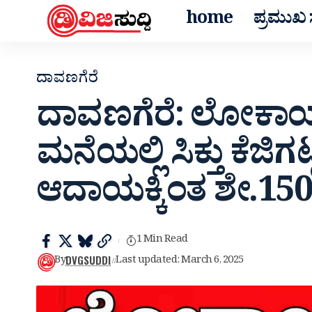
home
ಪ್ರಮುಖ ಸ
ದಾವಣಗೆರೆ
ದಾವಣಗೆರೆ: ಲೋಕಾಯುಕ್
ಮನೆಯಲ್ಲಿ ಸಿಕ್ತು ಕೆಜಿಗ
ಆದಾಯಕ್ಕಿಂತ ಶೇ.150ರಷ್ಟ
1 Min Read
DVGSUDDI
By
Last updated: March 6, 2025