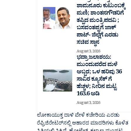
ಶಾಮನೂರು ಕುಟುಂಬಕ್ಕೆ
ಮಣಿ; ಶಾಂತನಗೌಡರಿಗೆ
ತಪ್ಪಿದ ಮಂತ್ರಿ ಪದವಿ ;
ಬಸವಂತಪ್ಪಗೆ ಜಾಕ್
ಪಾಟ್- ಜಿಲ್ಲೆಗೆ ಎರಡು
ಸಚಿವ ಸ್ಥಾನ
August 3, 2026
ಭದ್ರಾ ಜಲಾಶಯ:
ಮುಂದುವರೆದ ಮಳೆ
ಅಬ್ಬರ; ಒಳ ಹರಿವು 36
ಸಾವಿರ‌ ಕ್ಯೂಸೆಕ್ ಗೆ
ಹೆಚ್ಚಳ; ನೀರಿನ ಮಟ್ಟ
163.6 ಅಡಿ
August 3, 2026
ಲೋಕಾಯುಕ್ತ ದಾಳಿ ವೇಳೆ ಕಚೇರಿಯ ಎರಡು
ರೆಫ್ರಿಜಿರೇಟರ್‌ನಲ್ಲಿ ಆಹಾರದ ಮಾದರಿಗಳು ಕೊಳೆತ