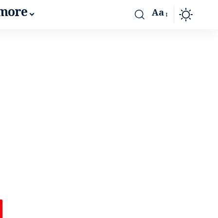
more
Aa