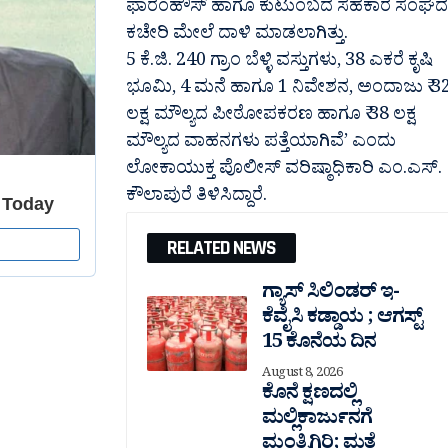
ಫಾರಂಹೌಸ್ ಹಾಗೂ ಕುಟುಂಬದ ಸಹಕಾರ ಸಂಘದ
ಕಚೇರಿ ಮೇಲೆ ದಾಳಿ ಮಾಡಲಾಗಿತ್ತು.
5 ಕೆ.ಜಿ. 240 ಗ್ರಾಂ ಬೆಳ್ಳಿ ವಸ್ತುಗಳು, 38 ಎಕರೆ ಕೃಷಿ
ಭೂಮಿ, 4 ಮನೆ ಹಾಗೂ 1 ನಿವೇಶನ, ಅಂದಾಜು ₹ 3
ಲಕ್ಷ ಮೌಲ್ಯದ ಪೀಠೋಪಕರಣ ಹಾಗೂ ₹ 38 ಲಕ್ಷ
ಮೌಲ್ಯದ ವಾಹನಗಳು ಪತ್ತೆಯಾಗಿವೆ’ ಎಂದು
ಲೋಕಾಯುಕ್ತ ಪೊಲೀಸ್‌ ವರಿಷ್ಠಾಧಿಕಾರಿ ಎಂ.ಎಸ್.
ಕೌಲಾಪುರೆ ತಿಳಿಸಿದ್ದಾರೆ.
RELATED NEWS
ಗ್ಯಾಸ್ ಸಿಲಿಂಡರ್ ಇ-
ಕೆವೈಸಿ ಕಡ್ಡಾಯ ; ಆಗಸ್ಟ್
15 ಕೊನೆಯ ದಿನ
August 8, 2026
ಕೊನೆ ಕ್ಷಣದಲ್ಲಿ
ಮಲ್ಲಿಕಾರ್ಜುನಗೆ
ಮಂತ್ರಿಗಿರಿ; ಮತ್ತೆ