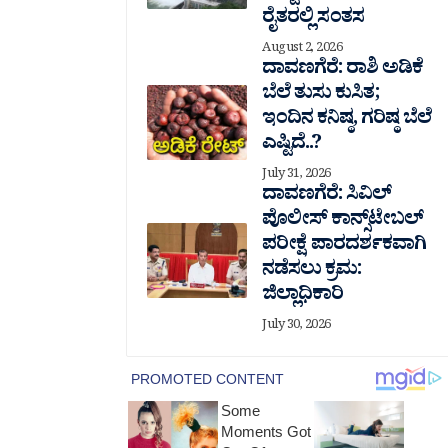
ರೈತರಲ್ಲಿ ಸಂತಸ
August 2, 2026
ದಾವಣಗೆರೆ: ರಾಶಿ ಅಡಿಕೆ
ಬೆಲೆ ತುಸು‌ ಕುಸಿತ;
ಇಂದಿನ ಕನಿಷ್ಠ, ಗರಿಷ್ಠ ಬೆಲೆ
ಎಷ್ಟಿದೆ..?
July 31, 2026
ದಾವಣಗೆರೆ: ಸಿವಿಲ್
ಪೊಲೀಸ್ ಕಾನ್ಸ್‌ಟೇಬಲ್
ಪರೀಕ್ಷೆ ಪಾರದರ್ಶಕವಾಗಿ
ನಡೆಸಲು ಕ್ರಮ:
ಜಿಲ್ಲಾಧಿಕಾರಿ
July 30, 2026