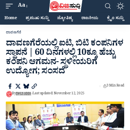
Aa
Home
ಪ್ರಮುಖ ಸುದ್ದಿ
ಜ್ಯೋತಿಷ್ಯ
ರಾಜಕೀಯ
ಕ್ರೈಂ ಸುದ್ದಿ
ದಾವಣಗೆರೆ
ದಾವಣಗೆರೆಯಲ್ಲಿ ಐಟಿ, ಬಿಟಿ ಕಂಪನಿಗಳ
ಸ್ಥಾಪನೆ | 60 ದಿನಗಳಲ್ಲಿ 10ಕ್ಕೂ ಹೆಚ್ಚು
ಕಂಪನಿ ಆಗಮನ- ಸ್ಥಳೀಯರಿಗೆ
ಉದ್ಯೋಗ; ಸಂಸದೆ
3 Min Read
DVGSUDDI
By
Last updated: November 12, 2025