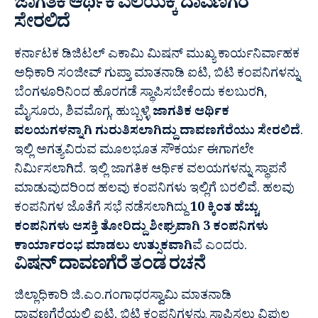
ಜಾಗತಿಕ ಆರ್ಥಿಕ ವಲಯಕ್ಕೆ ದಾವಣಗೆರೆ
ಸೇರಲಿದೆ
ಕರ್ನಾಟಕ ಡಿಜಿಟಲ್ ಎಕಾಮಿ ಮಿಷನ್ ಮುಖ್ಯ ಕಾರ್ಯನಿರ್ವಾಹಕ
ಅಧಿಕಾರಿ ಸಂಜೀವ್ ಗುಪ್ತಾ ಮಾತನಾಡಿ ಐಟಿ, ಬಿಟಿ ಕಂಪನಿಗಳನ್ನು
ಬೆಂಗಳೂರಿನಿಂದ ಹೊರಗಡೆ ಸ್ಥಾಪಿಸಬೇಕೆಂದು ಕಲಬುರಗಿ,
ಮೈಸೂರು, ಶಿವಮೊಗ್ಗ, ಹುಬ್ಬಳ್ಳಿ
ಜಾಗತಿಕ ಆರ್ಥಿಕ
ವಲಯಗಳನ್ನಾಗಿ ಗುರುತಿಸಲಾಗಿದ್ದು ದಾವಣಗೆರೆಯು ಸೇರಲಿದೆ
.
ಇಲ್ಲಿ ಅಗತ್ಯವಿರುವ ಮೂಲಭೂತ ಸೌಕರ್ಯ ಈಗಾಗಲೇ
ನಿರ್ಮಿಸಲಾಗಿದೆ. ಇಲ್ಲಿ ಜಾಗತಿಕ ಆರ್ಥಿಕ ವಲಯಗಳನ್ನು ಸ್ಥಾಪನೆ
ಮಾಡುವುದರಿಂದ ಹಲವು ಕಂಪನಿಗಳು ಇಲ್ಲಿಗೆ ಬರಲಿವೆ. ಹಲವು
ಕಂಪನಿಗಳ ಜೊತೆಗೆ ಸಭೆ ನಡೆಸಲಾಗಿದ್ದು
10 ಕ್ಕಿಂತ ಹೆಚ್ಚು
ಕಂಪನಿಗಳು ಆಸಕ್ತಿ ತೋರಿದ್ದು ಶೀಘ್ರವಾಗಿ 3 ಕಂಪನಿಗಳು
ಕಾರ್ಯಾರಂಭ ಮಾಡಲು ಉತ್ಸುಕವಾಗಿ
ವೆ ಎಂದರು.
ವಿಷನ್ ದಾವಣಗೆರೆ ತಂಡ ರಚನೆ
ಜಿಲ್ಲಾಧಿಕಾರಿ ಜಿ.ಎಂ.ಗಂಗಾಧರಸ್ವಾಮಿ ಮಾತನಾಡಿ
ದಾವಣಗೆರೆಯಲ್ಲಿ ಐಟಿ, ಬಿಟಿ ಕಂಪನಿಗಳನ್ನು ಸ್ಥಾಪಿಸಲು ವಿಪುಲ