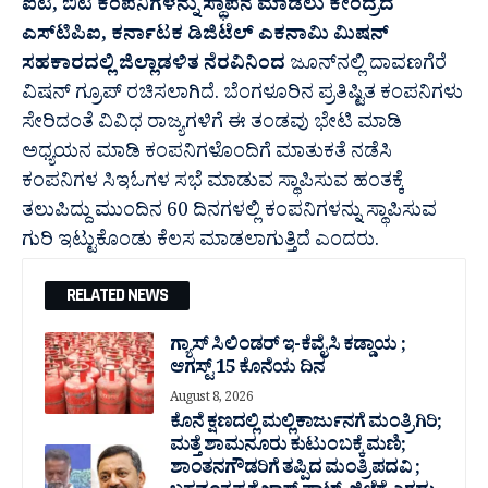
ಐಟಿ, ಬಿಟಿ ಕಂಪನಿಗಳನ್ನು ಸ್ಥಾಪನೆ ಮಾಡಲು ಕೇಂದ್ರದ
ಎಸ್‍ಟಿಪಿಐ, ಕರ್ನಾಟಕ ಡಿಜಿಟೆಲ್ ಎಕನಾಮಿ ಮಿಷನ್
ಸಹಕಾರದಲ್ಲಿ ಜಿಲ್ಲಾಡಳಿತ ನೆರವಿನಿಂದ
ಜೂನ್‍ನಲ್ಲಿ ದಾವಣಗೆರೆ
ವಿಷನ್ ಗ್ರೂಪ್ ರಚಿಸಲಾಗಿದೆ. ಬೆಂಗಳೂರಿನ ಪ್ರತಿಷ್ಟಿತ ಕಂಪನಿಗಳು
ಸೇರಿದಂತೆ ವಿವಿಧ ರಾಜ್ಯಗಳಿಗೆ ಈ ತಂಡವು ಭೇಟಿ ಮಾಡಿ
ಅಧ್ಯಯನ ಮಾಡಿ ಕಂಪನಿಗಳೊಂದಿಗೆ ಮಾತುಕತೆ ನಡೆಸಿ
ಕಂಪನಿಗಳ ಸಿಇಓಗಳ ಸಭೆ ಮಾಡುವ ಸ್ಥಾಪಿಸುವ ಹಂತಕ್ಕೆ
ತಲುಪಿದ್ದು ಮುಂದಿನ 60 ದಿನಗಳಲ್ಲಿ ಕಂಪನಿಗಳನ್ನು ಸ್ಥಾಪಿಸುವ
ಗುರಿ ಇಟ್ಟುಕೊಂಡು ಕೆಲಸ ಮಾಡಲಾಗುತ್ತಿದೆ ಎಂದರು.
RELATED NEWS
ಗ್ಯಾಸ್ ಸಿಲಿಂಡರ್ ಇ-ಕೆವೈಸಿ ಕಡ್ಡಾಯ ;
ಆಗಸ್ಟ್ 15 ಕೊನೆಯ ದಿನ
August 8, 2026
ಕೊನೆ ಕ್ಷಣದಲ್ಲಿ ಮಲ್ಲಿಕಾರ್ಜುನಗೆ ಮಂತ್ರಿಗಿರಿ;
ಮತ್ತೆ ಶಾಮನೂರು ಕುಟುಂಬಕ್ಕೆ ಮಣಿ;
ಶಾಂತನಗೌಡರಿಗೆ ತಪ್ಪಿದ ಮಂತ್ರಿ ಪದವಿ ;