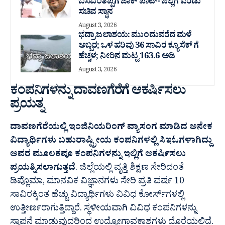
ಬಸವಂತಪ್ಪಗೆ ಜಾಕ್ ಪಾಟ್- ಜಿಲ್ಲೆಗೆ ಎರಡು
ಸಚಿವ ಸ್ಥಾನ
August 3, 2026
ಭದ್ರಾ ಜಲಾಶಯ: ಮುಂದುವರೆದ ಮಳೆ
ಅಬ್ಬರ; ಒಳ ಹರಿವು 36 ಸಾವಿರ‌ ಕ್ಯೂಸೆಕ್ ಗೆ
ಹೆಚ್ಚಳ; ನೀರಿನ ಮಟ್ಟ 163.6 ಅಡಿ
August 3, 2026
ಕಂಪನಿಗಳನ್ನು ದಾವಣಗೆರೆಗೆ ಆಕರ್ಷಿಸಲು
ಪ್ರಯತ್ನ
ದಾವಣಗೆರೆಯಲ್ಲಿ ಇಂಜಿನಿಯರಿಂಗ್ ವ್ಯಾಸಂಗ ಮಾಡಿದ ಅನೇಕ
ವಿದ್ಯಾರ್ಥಿಗಳು ಬಹುರಾಷ್ಟ್ರೀಯ ಕಂಪನಿಗಳಲ್ಲಿ ಸಿಇಓಗಳಾಗಿದ್ದು
ಅವರ ಮೂಲಕವೂ ಕಂಪನಿಗಳನ್ನು ಇಲ್ಲಿಗೆ ಆಕರ್ಷಿಸಲು
ಪ್ರಯತ್ನಿಸಲಾಗುತ್ತದೆ
. ಜಿಲ್ಲೆಯಲ್ಲಿ ವೃತ್ತಿ ಶಿಕ್ಷಣ ಸೇರಿದಂತೆ
ಡಿಪ್ಲೊಮಾ, ಮಾನವಿಕ ವಿಜ್ಞಾನಗಳು ಸೇರಿ ಪ್ರತಿ ವರ್ಷ 10
ಸಾವಿರಕ್ಕಿಂತ ಹೆಚ್ಚು ವಿದ್ಯಾರ್ಥಿಗಳು ವಿವಿಧ ಕೋರ್ಸ್‍ಗಳಲ್ಲಿ
ಉತ್ತೀರ್ಣರಾಗುತ್ತಿದ್ದಾರೆ. ಸ್ಥಳೀಯವಾಗಿ ವಿವಿಧ ಕಂಪನಿಗಳನ್ನು
ಸ್ಥಾಪನೆ ಮಾಡುವುದರಿಂದ ಉದ್ಯೋಗಾವಕಾಶಗಳು ದೊರೆಯಲಿದೆ.