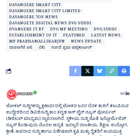
DAVANGERE SMART CITY
DAVANGERE SMART CITY LIMITED
DAVANGERE TOP NEWS
DAVANGETE DIGITAL NEWS DVG SUDDI
DVANGERE IT BT
DVG MP MEETING
DVG SUDDI
ESTABLISHMENT OF IT
FEATURED
LATEST NEWS
MP PRABHAMALLIKARJUN
NEWS UPDATE
ದಾವಣಗೆರೆ ಐಟಿ
ಬಿಟಿ
ಸಂಸದೆ ಪ್ರಭಾ ಮಲ್ಲಿಕಾರ್ಜುನ್
DVGSUDDI
ಲೋಕಲ್ ಸುದ್ದಿಗಳನ್ನು ಕ್ಷಣಾರ್ಧದಲ್ಲಿ ಲೋಕದ ಜನರ ಬೆರಳ ತುದಿಗೆ ತಲುಪಿಸುವ
ಉದ್ದೇಶದಿಂದ ಡಿವಿಜಿಸುದ್ದಿ.ಕಾಂ ಕನ್ನಡ ಆನ್ ಲೈನ್ ನ್ಯೂಸ್ ಪೋರ್ಟಲ್
(ಡಿಜಿಟಲ್ ಮಾಧ್ಯಮ) ಸ್ಥಾಪಿಸಲಾಗಿದೆ. ಸ್ಥಳೀಯ ಸುದ್ದಿ ಜೊತೆ ಇನ್ಫೋರ್ಮೆಟಿವ್
ನ್ಯೂಸ್ ಕೊಡುವುದು ಮೊದಲ ಆದ್ಯತೆ. ಇದಲ್ಲದೆ ರಾಜಕೀಯ, ಶಿಕ್ಷಣ, ಉದ್ಯೋಗ,
ಕ್ರೀಡೆ, ಅಪರಾಧ ಸುದ್ದಿ ಹಾಗೂ ವಿಶೇಷವಾಗಿ ಕೃಷಿ ಮತ್ತು ರೈತರಿಗೆ ಉಪಯುಕ್ತ