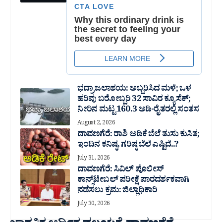
ಭದ್ರಾ ಜಲಾಶಯ: ಅಬ್ಬರಿಸಿದ ಮಳೆ; ಒಳ
ಹರಿವು ಬರೋಬ್ಬರಿ 32 ಸಾವಿರ‌ ಕ್ಯೂಸೆಕ್;
ನೀರಿನ ಮಟ್ಟ 160.3 ಅಡಿ-ರೈತರಲ್ಲಿ ಸಂತಸ
August 2, 2026
ದಾವಣಗೆರೆ: ರಾಶಿ ಅಡಿಕೆ ಬೆಲೆ ತುಸು‌ ಕುಸಿತ;
ಇಂದಿನ ಕನಿಷ್ಠ, ಗರಿಷ್ಠ ಬೆಲೆ ಎಷ್ಟಿದೆ..?
July 31, 2026
ದಾವಣಗೆರೆ: ಸಿವಿಲ್ ಪೊಲೀಸ್
ಕಾನ್ಸ್‌ಟೇಬಲ್ ಪರೀಕ್ಷೆ ಪಾರದರ್ಶಕವಾಗಿ
ನಡೆಸಲು ಕ್ರಮ: ಜಿಲ್ಲಾಧಿಕಾರಿ
July 30, 2026