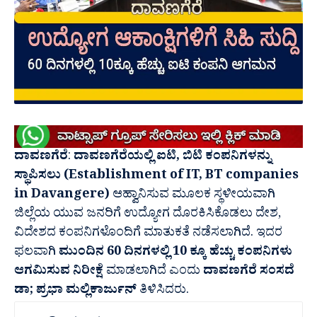
ದಾವಣಗೆರೆ
:
ದಾವಣಗೆರೆಯಲ್ಲಿ ಐಟಿ, ಬಿಟಿ ಕಂಪನಿಗಳನ್ನು
ಸ್ಥಾಪಿಸಲು (Establishment of IT, BT companies
in Davangere)
ಆಹ್ವಾನಿಸುವ ಮೂಲಕ ಸ್ಥಳೀಯವಾಗಿ
ಜಿಲ್ಲೆಯ ಯುವ ಜನರಿಗೆ ಉದ್ಯೋಗ ದೊರಕಿಸಿಕೊಡಲು ದೇಶ,
ವಿದೇಶದ ಕಂಪನಿಗಳೊಂದಿಗೆ ಮಾತುಕತೆ ನಡೆಸಲಾಗಿದೆ. ಇದರ
ಫಲವಾಗಿ
ಮುಂದಿನ 60 ದಿನಗಳಲ್ಲಿ 10 ಕ್ಕೂ ಹೆಚ್ಚು ಕಂಪನಿಗಳು
ಆಗಮಿಸುವ ನಿರೀಕ್ಷೆ
ಮಾಡಲಾಗಿದೆ ಎಂದು
ದಾವಣಗೆರೆ ಸಂಸದೆ
ಡಾ; ಪ್ರಭಾ ಮಲ್ಲಿಕಾರ್ಜುನ್
ತಿಳಿಸಿದರು.