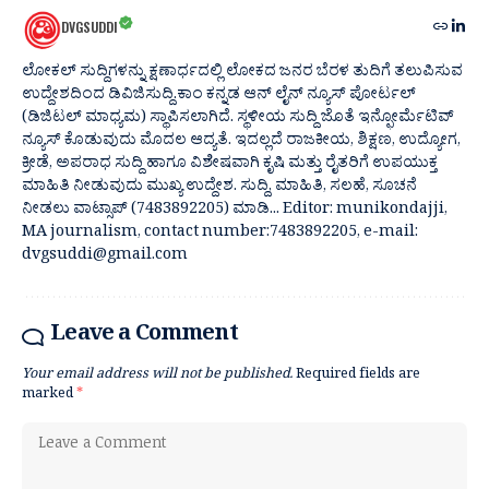
DVGSUDDI
ಲೋಕಲ್ ಸುದ್ದಿಗಳನ್ನು ಕ್ಷಣಾರ್ಧದಲ್ಲಿ ಲೋಕದ ಜನರ ಬೆರಳ ತುದಿಗೆ ತಲುಪಿಸುವ
ಉದ್ದೇಶದಿಂದ ಡಿವಿಜಿಸುದ್ದಿ.ಕಾಂ ಕನ್ನಡ ಆನ್ ಲೈನ್ ನ್ಯೂಸ್ ಪೋರ್ಟಲ್
(ಡಿಜಿಟಲ್ ಮಾಧ್ಯಮ) ಸ್ಥಾಪಿಸಲಾಗಿದೆ. ಸ್ಥಳೀಯ ಸುದ್ದಿ ಜೊತೆ ಇನ್ಫೋರ್ಮೆಟಿವ್
ನ್ಯೂಸ್ ಕೊಡುವುದು ಮೊದಲ ಆದ್ಯತೆ. ಇದಲ್ಲದೆ ರಾಜಕೀಯ, ಶಿಕ್ಷಣ, ಉದ್ಯೋಗ,
ಕ್ರೀಡೆ, ಅಪರಾಧ ಸುದ್ದಿ ಹಾಗೂ ವಿಶೇಷವಾಗಿ ಕೃಷಿ ಮತ್ತು ರೈತರಿಗೆ ಉಪಯುಕ್ತ
ಮಾಹಿತಿ ನೀಡುವುದು ಮುಖ್ಯ ಉದ್ದೇಶ. ಸುದ್ದಿ, ಮಾಹಿತಿ, ಸಲಹೆ, ಸೂಚನೆ
ನೀಡಲು ವಾಟ್ಸಾಪ್ (7483892205) ಮಾಡಿ... Editor: munikondajji,
MA journalism, contact number:7483892205, e-mail:
dvgsuddi@gmail.com
Leave a Comment
Your email address will not be published.
Required fields are
marked
*