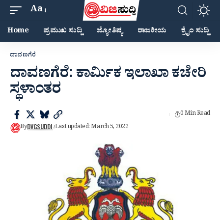
Aa
Home
ಪ್ರಮುಖ ಸುದ್ದಿ
ಜ್ಯೋತಿಷ್ಯ
ರಾಜಕೀಯ
ಕ್ರೈಂ ಸುದ್ದಿ
ದಾವಣಗೆರೆ
ದಾವಣಗೆರೆ: ಕಾರ್ಮಿಕ ಇಲಾಖಾ ಕಚೇರಿ
ಸ್ಥಳಾಂತರ
0 Min Read
DVGSUDDI
By
Last updated: March 5, 2022