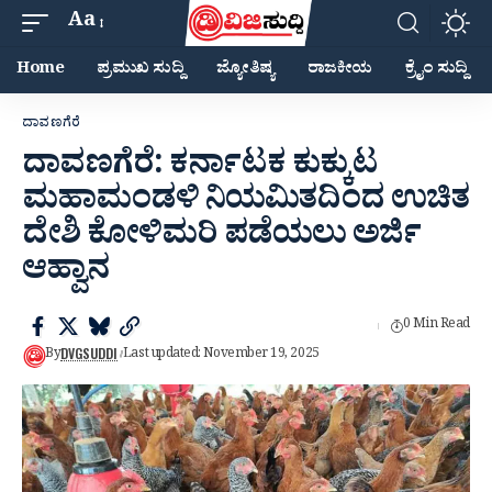
Aa
Home
ಪ್ರಮುಖ ಸುದ್ದಿ
ಜ್ಯೋತಿಷ್ಯ
ರಾಜಕೀಯ
ಕ್ರೈಂ ಸುದ್ದಿ
ದಾವಣಗೆರೆ
ದಾವಣಗೆರೆ: ಕರ್ನಾಟಕ ಕುಕ್ಕುಟ
ಮಹಾಮಂಡಳಿ ನಿಯಮಿತದಿಂದ ಉಚಿತ
ದೇಶಿ ಕೋಳಿಮರಿ ಪಡೆಯಲು ಅರ್ಜಿ
ಆಹ್ವಾನ
0 Min Read
DVGSUDDI
By
Last updated: November 19, 2025