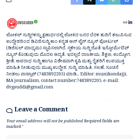
DVGSUDDI
ಲೋಕಲ್ ಸುದ್ದಿಗಳನ್ನು ಕ್ಷಣಾರ್ಧದಲ್ಲಿ ಲೋಕದ ಜನರ ಬೆರಳ ತುದಿಗೆ ತಲುಪಿಸುವ
ಉದ್ದೇಶದಿಂದ ಡಿವಿಜಿಸುದ್ದಿ.ಕಾಂ ಕನ್ನಡ ಆನ್ ಲೈನ್ ನ್ಯೂಸ್ ಪೋರ್ಟಲ್
(ಡಿಜಿಟಲ್ ಮಾಧ್ಯಮ) ಸ್ಥಾಪಿಸಲಾಗಿದೆ. ಸ್ಥಳೀಯ ಸುದ್ದಿ ಜೊತೆ ಇನ್ಫೋರ್ಮೆಟಿವ್
ನ್ಯೂಸ್ ಕೊಡುವುದು ಮೊದಲ ಆದ್ಯತೆ. ಇದಲ್ಲದೆ ರಾಜಕೀಯ, ಶಿಕ್ಷಣ, ಉದ್ಯೋಗ,
ಕ್ರೀಡೆ, ಅಪರಾಧ ಸುದ್ದಿ ಹಾಗೂ ವಿಶೇಷವಾಗಿ ಕೃಷಿ ಮತ್ತು ರೈತರಿಗೆ ಉಪಯುಕ್ತ
ಮಾಹಿತಿ ನೀಡುವುದು ಮುಖ್ಯ ಉದ್ದೇಶ. ಸುದ್ದಿ, ಮಾಹಿತಿ, ಸಲಹೆ, ಸೂಚನೆ
ನೀಡಲು ವಾಟ್ಸಾಪ್ (7483892205) ಮಾಡಿ... Editor: munikondajji,
MA journalism, contact number:7483892205, e-mail:
dvgsuddi@gmail.com
Leave a Comment
Your email address will not be published.
Required fields are
marked
*