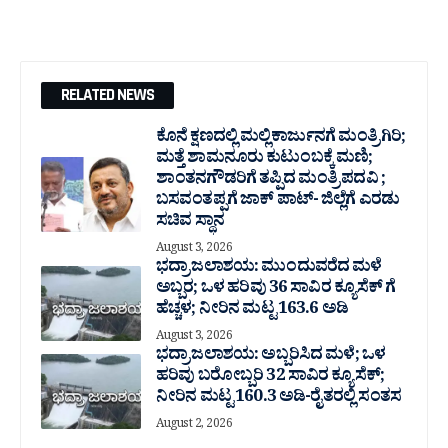
RELATED NEWS
ಕೊನೆ ಕ್ಷಣದಲ್ಲಿ ಮಲ್ಲಿಕಾರ್ಜುನಗೆ ಮಂತ್ರಿಗಿರಿ;
ಮತ್ತೆ ಶಾಮನೂರು ಕುಟುಂಬಕ್ಕೆ ಮಣಿ;
ಶಾಂತನಗೌಡರಿಗೆ ತಪ್ಪಿದ ಮಂತ್ರಿ ಪದವಿ ;
ಬಸವಂತಪ್ಪಗೆ ಜಾಕ್ ಪಾಟ್- ಜಿಲ್ಲೆಗೆ ಎರಡು
ಸಚಿವ ಸ್ಥಾನ
August 3, 2026
ಭದ್ರಾ ಜಲಾಶಯ: ಮುಂದುವರೆದ ಮಳೆ
ಅಬ್ಬರ; ಒಳ ಹರಿವು 36 ಸಾವಿರ‌ ಕ್ಯೂಸೆಕ್ ಗೆ
ಹೆಚ್ಚಳ; ನೀರಿನ ಮಟ್ಟ 163.6 ಅಡಿ
August 3, 2026
ಭದ್ರಾ ಜಲಾಶಯ: ಅಬ್ಬರಿಸಿದ ಮಳೆ; ಒಳ
ಹರಿವು ಬರೋಬ್ಬರಿ 32 ಸಾವಿರ‌ ಕ್ಯೂಸೆಕ್;
ನೀರಿನ ಮಟ್ಟ 160.3 ಅಡಿ-ರೈತರಲ್ಲಿ ಸಂತಸ
August 2, 2026