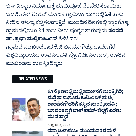
ಬಸ್ ನಿಲ್ದಾಣ ನಿರ್ಮಾಣಕ್ಕೆ ಭೂಮಿಪೂಜೆ ನೆರವೇರಿಸಲಾಯಿತು.
ಜಲಜೀವನ್ ಮಿಷನ್ ಮೂಲಕ ಗ್ರಾಮೀಣ ಭಾಗದಲ್ಲಿ 24 ತಾಸು
ನೀರಿನ ಸೌಲಭ್ಯ ಕಲ್ಪಿಸಲಾಗುತ್ತಿದೆ. ಮುಂದಿನ ದಿನಗಳಲ್ಲಿ ಕಕ್ಕರಗೊಳ್ಳ
ಗ್ರಾಮದಲ್ಲಿಯೂ 24 ತಾಸು ನೀರು ಪೂರೈಸಲಾಗುವುದು
ಸಂಸದೆ
ಡಾ.ಪ್ರಭಾ ಮಲ್ಲಿಕಾರ್ಜುನ್
ತಿಳಿಸಿದರು.
ಗ್ರಾಮದ ಮುಖಂಡರಾದ ಕೆ.ಜಿ.ಬಸವನಗೌಡ್ರು, ದಾವಣಗೆರೆ
ವಿಶ್ವವಿದ್ಯಾಲಯದ ಉಪಕುಲಪತಿ ಪ್ರೊ.ಬಿ.ಡಿ.ಕುಂಬಾರ್, ಊರಿನ
ಮುಖಂಡರು ಉಪಸ್ಥಿತರಿದ್ದರು.
RELATED NEWS
ಕೊನೆ ಕ್ಷಣದಲ್ಲಿ ಮಲ್ಲಿಕಾರ್ಜುನಗೆ ಮಂತ್ರಿಗಿರಿ;
ಮತ್ತೆ ಶಾಮನೂರು ಕುಟುಂಬಕ್ಕೆ ಮಣಿ;
ಶಾಂತನಗೌಡರಿಗೆ ತಪ್ಪಿದ ಮಂತ್ರಿ ಪದವಿ ;
ಬಸವಂತಪ್ಪಗೆ ಜಾಕ್ ಪಾಟ್- ಜಿಲ್ಲೆಗೆ ಎರಡು
ಸಚಿವ ಸ್ಥಾನ
August 3, 2026
ಭದ್ರಾ ಜಲಾಶಯ: ಮುಂದುವರೆದ ಮಳೆ