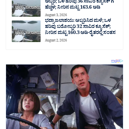
ಅಬ್ಬರ; ಒಳ ಹರಿವು 36 ಸಾವಿರ‌ ಕ್ಯೂಸೆಕ್ ಗೆ
ಹೆಚ್ಚಳ; ನೀರಿನ ಮಟ್ಟ 163.6 ಅಡಿ
August 3, 2026
ಭದ್ರಾ ಜಲಾಶಯ: ಅಬ್ಬರಿಸಿದ ಮಳೆ; ಒಳ
ಹರಿವು ಬರೋಬ್ಬರಿ 32 ಸಾವಿರ‌ ಕ್ಯೂಸೆಕ್;
ನೀರಿನ ಮಟ್ಟ 160.3 ಅಡಿ-ರೈತರಲ್ಲಿ ಸಂತಸ
August 2, 2026