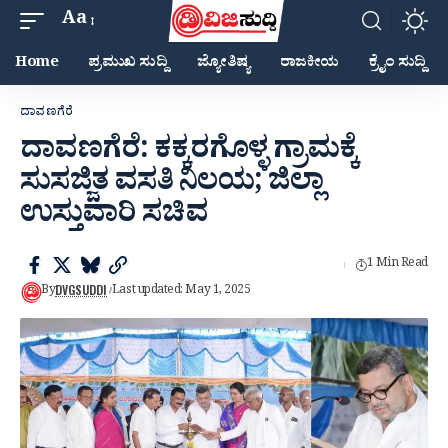
Aa
Home
ಪ್ರಮುಖ ಸುದ್ದಿ
ಜ್ಯೋತಿಷ್ಯ
ರಾಜಕೀಯ
ಕ್ರೈಂ ಸುದ್ದಿ
ದಾವಣಗೆರೆ
ದಾವಣಗೆರೆ: ಕಕ್ಕರಗೊಳ್ಳ ಗ್ರಾಮಕ್ಕೆ
ಸುಸಜ್ಜಿತ ವಸತಿ ನಿಲಯ; ಜಿಲ್ಲಾ
ಉಸ್ತುವಾರಿ ಸಚಿವ
1 Min Read
DVGSUDDI
By
Last updated: May 1, 2025