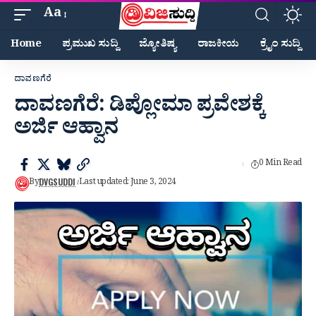
Aa
Home
ಪ್ರಮುಖ ಸುದ್ದಿ
ಜ್ಯೋತಿಷ್ಯ
ರಾಜಕೀಯ
ಕ್ರೈಂ ಸುದ್ದಿ
ದಾವಣಗೆರೆ
ದಾವಣಗೆರೆ: ಡಿಪ್ಲೋಮಾ ಪ್ರವೇಶಕ್ಕೆ
ಅರ್ಜಿ ಆಹ್ವಾನ
0 Min Read
DVGSUDDI
By
Last updated: June 3, 2024