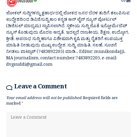
DVGSUDDI
ಲೋಕಲ್ ಸುದ್ದಿಗಳನ್ನು ಕ್ಷಣಾರ್ಧದಲ್ಲಿ ಲೋಕದ ಜನರ ಬೆರಳ ತುದಿಗೆ ತಲುಪಿಸುವ
ಉದ್ದೇಶದಿಂದ ಡಿವಿಜಿಸುದ್ದಿ.ಕಾಂ ಕನ್ನಡ ಆನ್ ಲೈನ್ ನ್ಯೂಸ್ ಪೋರ್ಟಲ್
(ಡಿಜಿಟಲ್ ಮಾಧ್ಯಮ) ಸ್ಥಾಪಿಸಲಾಗಿದೆ. ಸ್ಥಳೀಯ ಸುದ್ದಿ ಜೊತೆ ಇನ್ಫೋರ್ಮೆಟಿವ್
ನ್ಯೂಸ್ ಕೊಡುವುದು ಮೊದಲ ಆದ್ಯತೆ. ಇದಲ್ಲದೆ ರಾಜಕೀಯ, ಶಿಕ್ಷಣ, ಉದ್ಯೋಗ,
ಕ್ರೀಡೆ, ಅಪರಾಧ ಸುದ್ದಿ ಹಾಗೂ ವಿಶೇಷವಾಗಿ ಕೃಷಿ ಮತ್ತು ರೈತರಿಗೆ ಉಪಯುಕ್ತ
ಮಾಹಿತಿ ನೀಡುವುದು ಮುಖ್ಯ ಉದ್ದೇಶ. ಸುದ್ದಿ, ಮಾಹಿತಿ, ಸಲಹೆ, ಸೂಚನೆ
ನೀಡಲು ವಾಟ್ಸಾಪ್ (7483892205) ಮಾಡಿ... Editor: munikondajji,
MA journalism, contact number:7483892205, e-mail:
dvgsuddi@gmail.com
Leave a Comment
Your email address will not be published.
Required fields are
marked
*