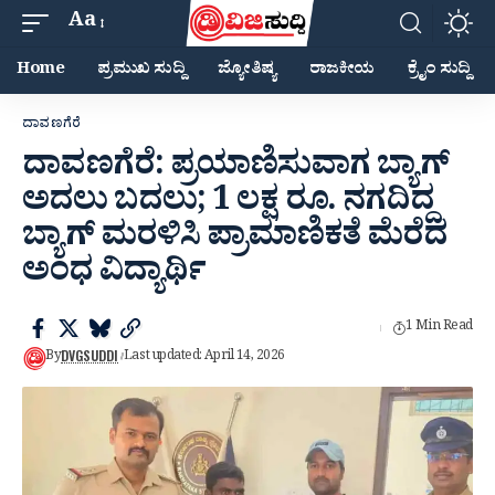
Aa
Home
ಪ್ರಮುಖ ಸುದ್ದಿ
ಜ್ಯೋತಿಷ್ಯ
ರಾಜಕೀಯ
ಕ್ರೈಂ ಸುದ್ದಿ
ದಾವಣಗೆರೆ
ದಾವಣಗೆರೆ: ಪ್ರಯಾಣಿಸುವಾಗ ಬ್ಯಾಗ್
ಅದಲು ಬದಲು; 1 ಲಕ್ಷ ರೂ. ನಗದಿದ್ದ
ಬ್ಯಾಗ್ ಮರಳಿಸಿ ಪ್ರಾಮಾಣಿಕತೆ ಮೆರೆದ
ಅಂಧ ವಿದ್ಯಾರ್ಥಿ
1 Min Read
DVGSUDDI
By
Last updated: April 14, 2026