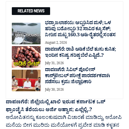
RELATED NEWS
ಭದ್ರಾ ಜಲಾಶಯ: ಅಬ್ಬರಿಸಿದ ಮಳೆ; ಒಳ
ಹರಿವು ಬರೋಬ್ಬರಿ 32 ಸಾವಿರ‌ ಕ್ಯೂಸೆಕ್;
ನೀರಿನ ಮಟ್ಟ 160.3 ಅಡಿ-ರೈತರಲ್ಲಿ ಸಂತಸ
August 2, 2026
ದಾವಣಗೆರೆ: ರಾಶಿ ಅಡಿಕೆ ಬೆಲೆ ತುಸು‌ ಕುಸಿತ;
ಇಂದಿನ ಕನಿಷ್ಠ, ಗರಿಷ್ಠ ಬೆಲೆ ಎಷ್ಟಿದೆ..?
July 31, 2026
ದಾವಣಗೆರೆ: ಸಿವಿಲ್ ಪೊಲೀಸ್
ಕಾನ್ಸ್‌ಟೇಬಲ್ ಪರೀಕ್ಷೆ ಪಾರದರ್ಶಕವಾಗಿ
ನಡೆಸಲು ಕ್ರಮ: ಜಿಲ್ಲಾಧಿಕಾರಿ
July 30, 2026
ದಾವಣಗೆರೆ: ಜಿಲ್ಲೆಯಲ್ಲಿ ಖಾಲಿ ಇರುವ ಕರ್ನಾಟಕ ಒನ್
ಫ್ರಾಂಚೈಸಿ ತೆರೆಯಲು ಅರ್ಜಿ ಆಹ್ವಾನ; ಎಲ್ಲೆಲ್ಲಿ..?
ಆರೋಪಿತನನ್ನು ಕೂಲಂಕುಷವಾಗಿ ವಿಚಾರಣೆ ಮಾಡಿದ್ದು, ಆರೋಪಿ
ಮನೆಯ ಬೀಗ ಮುರಿದು ಮನೆಯೋಳಗೆ ಪ್ರವೇಶ ಮಾಡಿ ಕಳ್ಳತನ