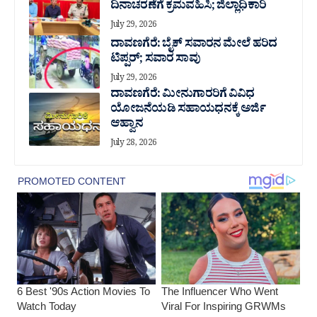
ದಿನಾಚರಣೆಗೆ ಕ್ರಮವಹಿಸಿ; ಜಿಲ್ಲಾಧಿಕಾರಿ
July 29, 2026
ದಾವಣಗೆರೆ: ಬೈಕ್ ಸವಾರನ ಮೇಲೆ ಹರಿದ
ಟಿಪ್ಪರ್; ಸವಾರ ಸಾವು
July 29, 2026
ದಾವಣಗೆರೆ: ಮೀನುಗಾರರಿಗೆ ವಿವಿಧ
ಯೋಜನೆಯಡಿ ಸಹಾಯಧನಕ್ಕೆ ಅರ್ಜಿ
ಆಹ್ವಾನ
July 28, 2026