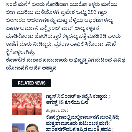
ಸಂಜೆ ಮನೆಗೆ ಬಂದು ನೋಡಿದಾಗ ಯಾರೋ ಕಳ್ಳರು ಮನೆಯ
ಬೀಗ ಮುರಿದು ಮನೆಯೊಳಗೆ ಪ್ರವೇಶ ಒಟ್ಟು 293 ಗ್ರಾಂ
ಬಂಗಾರದ ಆಭರಣಗಳನ್ನು ಮತ್ತು ಬೆಳ್ಳಿಯ ಆಭರಣಗಳನ್ನು
ಹಾಗೂ ಅರ್ಮಾನಿ ಎಕ್ಸ್ಚೇಂಜ್ ವಾಚ್ ಅನ್ನು ಕಳ್ಳತನ
ಮಾಡಿಕೊಂಡು ಹೋಗಿರುತ್ತಾರೆ ಕಳ್ಳರನ್ನು ಪತ್ತೆ ಮಾಡಿಕಿಡಿ ಎಂದು
ಠಾಣೆಗೆ ದೂರು ನೀಡಿದ್ದರು. ಪ್ರಕರಣ ದಾಖಲಿಸಿಕೊಂಡು ತನಿಖೆ
ಕೈಗೊಳ್ಳಲಾಗಿತ್ತು.
ಕರ್ನಾಟಕ ಮರಾಠ ಸಮುದಾಯ ಅಭಿವೃದ್ದಿ ನಿಗಮದಿಂದ ವಿವಿಧ
ಯೋಜನೆಗೆ ಅರ್ಜಿ ಆಹ್ವಾನ
RELATED NEWS
ಗ್ಯಾಸ್ ಸಿಲಿಂಡರ್ ಇ-ಕೆವೈಸಿ ಕಡ್ಡಾಯ ;
ಆಗಸ್ಟ್ 15 ಕೊನೆಯ ದಿನ
August 8, 2026
ಕೊನೆ ಕ್ಷಣದಲ್ಲಿ ಮಲ್ಲಿಕಾರ್ಜುನಗೆ ಮಂತ್ರಿಗಿರಿ;
ಮತ್ತೆ ಶಾಮನೂರು ಕುಟುಂಬಕ್ಕೆ ಮಣಿ;
ಶಾಂತನಗೌಡರಿಗೆ ತಪ್ಪಿದ ಮಂತ್ರಿ ಪದವಿ ;