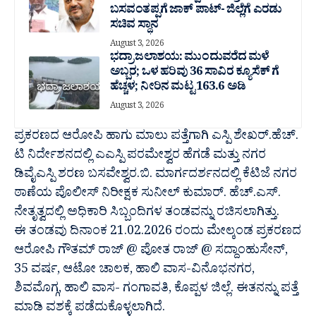
ಬಸವಂತಪ್ಪಗೆ ಜಾಕ್ ಪಾಟ್- ಜಿಲ್ಲೆಗೆ ಎರಡು
ಸಚಿವ ಸ್ಥಾನ
August 3, 2026
ಭದ್ರಾ ಜಲಾಶಯ: ಮುಂದುವರೆದ ಮಳೆ
ಅಬ್ಬರ; ಒಳ ಹರಿವು 36 ಸಾವಿರ‌ ಕ್ಯೂಸೆಕ್ ಗೆ
ಹೆಚ್ಚಳ; ನೀರಿನ ಮಟ್ಟ 163.6 ಅಡಿ
August 3, 2026
ಪ್ರಕರಣದ ಆರೋಪಿ ಹಾಗು ಮಾಲು ಪತ್ತೆಗಾಗಿ ಎಸ್ಪಿ ಶೇಖರ್.ಹೆಚ್.
ಟಿ ನಿರ್ದೇಶನದಲ್ಲಿ ಎಎಸ್ಪಿ ಪರಮೇಶ್ವರ ಹೆಗಡೆ ಮತ್ತು ನಗರ
ಡಿವೈಎಸ್ಪಿ ಶರಣ ಬಸವೇಶ್ವರ.ಬಿ. ಮಾರ್ಗದರ್ಶನದಲ್ಲಿ ಕೆಟಿಜೆ ನಗರ
ಠಾಣೆಯ ಪೊಲೀಸ್ ನಿರೀಕ್ಷಕ ಸುನೀಲ್ ಕುಮಾರ್. ಹೆಚ್.ಎಸ್.
ನೇತೃತ್ವದಲ್ಲಿ ಅಧಿಕಾರಿ ಸಿಬ್ಬಂದಿಗಳ ತಂಡವನ್ನು ರಚಿಸಲಾಗಿತ್ತು.
ಈ ತಂಡವು ದಿನಾಂಕ 21.02.2026 ರಂದು ಮೇಲ್ಕಂಡ ಪ್ರಕರಣದ
ಆರೋಪಿ ಗೌತಮ್ ರಾಜ್ @ ಪೋತ ರಾಜ್ @ ಸದ್ದಾಂಹುಸೇನ್,
35 ವರ್ಷ, ಆಟೋ ಚಾಲಕ, ಹಾಲಿ ವಾಸ-ವಿನೊಭನಗರ,
ಶಿವಮೊಗ್ಗ, ಹಾಲಿ ವಾಸ- ಗಂಗಾವತಿ, ಕೊಪ್ಪಳ ಜಿಲ್ಲೆ. ಈತನನ್ನು ಪತ್ತೆ
ಮಾಡಿ ವಶಕ್ಕೆ ಪಡೆದುಕೊಳ್ಳಲಾಗಿದೆ.