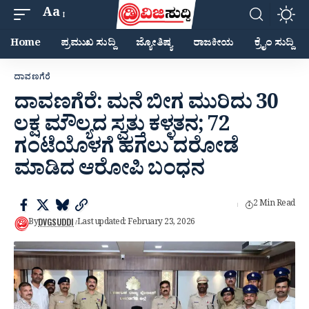
Aa
Home
ಪ್ರಮುಖ ಸುದ್ದಿ
ಜ್ಯೋತಿಷ್ಯ
ರಾಜಕೀಯ
ಕ್ರೈಂ ಸುದ್ದಿ
ದಾವಣಗೆರೆ
ದಾವಣಗೆರೆ: ಮನೆ ಬೀಗ ಮುರಿದು 30
ಲಕ್ಷ ಮೌಲ್ಯದ ಸ್ವತ್ತು‌ ಕಳ್ಳತನ; 72
ಗಂಟೆಯೊಳಗೆ ಹಗಲು ದರೋಡೆ
ಮಾಡಿದ ಆರೋಪಿ ಬಂಧನ
2 Min Read
DVGSUDDI
By
Last updated: February 23, 2026