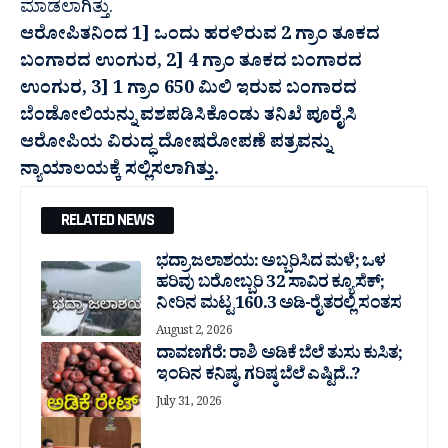
ಮಾಡಲಾಗಿತ್ತು.
ಆರೋಪಿತನಿಂದ 1] ಒಂದು ಹರಳಿರುವ 2 ಗ್ರಾಂ ತೂಕದ
ಬಂಗಾರದ ಉಂಗುರ, 2] 4 ಗ್ರಾಂ ತೂಕದ ಬಂಗಾರದ
ಉಂಗುರ, 3] 1 ಗ್ರಾಂ 650 ಮಿಲಿ ಇರುವ ಬಂಗಾರದ
ಬೆಂಡೋಲಿಯನ್ನು ವಶಪಡಿಸಿಕೊಂಡು ತನಿಖೆ ಪೂರೈಸಿ
ಆರೋಪಿಯ ವಿರುದ್ಧ ದೋಷರೋಪಣೆ ಪತ್ರವನ್ನು
ನ್ಯಾಯಾಲಯಕ್ಕೆ ಸಲ್ಲಿಸಲಾಗಿತ್ತು.
RELATED NEWS
ಭದ್ರಾ ಜಲಾಶಯ: ಅಬ್ಬರಿಸಿದ ಮಳೆ; ಒಳ
ಹರಿವು ಬರೋಬ್ಬರಿ 32 ಸಾವಿರ‌ ಕ್ಯೂಸೆಕ್;
ನೀರಿನ ಮಟ್ಟ 160.3 ಅಡಿ-ರೈತರಲ್ಲಿ ಸಂತಸ
August 2, 2026
ದಾವಣಗೆರೆ: ರಾಶಿ ಅಡಿಕೆ ಬೆಲೆ ತುಸು‌ ಕುಸಿತ;
ಇಂದಿನ ಕನಿಷ್ಠ, ಗರಿಷ್ಠ ಬೆಲೆ ಎಷ್ಟಿದೆ..?
July 31, 2026