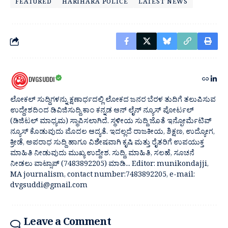
FEATURED
HARIHARA POLICE
LATEST NEWS
DVGSUDDI
ಲೋಕಲ್ ಸುದ್ದಿಗಳನ್ನು ಕ್ಷಣಾರ್ಧದಲ್ಲಿ ಲೋಕದ ಜನರ ಬೆರಳ ತುದಿಗೆ ತಲುಪಿಸುವ
ಉದ್ದೇಶದಿಂದ ಡಿವಿಜಿಸುದ್ದಿ.ಕಾಂ ಕನ್ನಡ ಆನ್ ಲೈನ್ ನ್ಯೂಸ್ ಪೋರ್ಟಲ್
(ಡಿಜಿಟಲ್ ಮಾಧ್ಯಮ) ಸ್ಥಾಪಿಸಲಾಗಿದೆ. ಸ್ಥಳೀಯ ಸುದ್ದಿ ಜೊತೆ ಇನ್ಫೋರ್ಮೆಟಿವ್
ನ್ಯೂಸ್ ಕೊಡುವುದು ಮೊದಲ ಆದ್ಯತೆ. ಇದಲ್ಲದೆ ರಾಜಕೀಯ, ಶಿಕ್ಷಣ, ಉದ್ಯೋಗ,
ಕ್ರೀಡೆ, ಅಪರಾಧ ಸುದ್ದಿ ಹಾಗೂ ವಿಶೇಷವಾಗಿ ಕೃಷಿ ಮತ್ತು ರೈತರಿಗೆ ಉಪಯುಕ್ತ
ಮಾಹಿತಿ ನೀಡುವುದು ಮುಖ್ಯ ಉದ್ದೇಶ. ಸುದ್ದಿ, ಮಾಹಿತಿ, ಸಲಹೆ, ಸೂಚನೆ
ನೀಡಲು ವಾಟ್ಸಾಪ್ (7483892205) ಮಾಡಿ... Editor: munikondajji,
MA journalism, contact number:7483892205, e-mail:
dvgsuddi@gmail.com
Leave a Comment