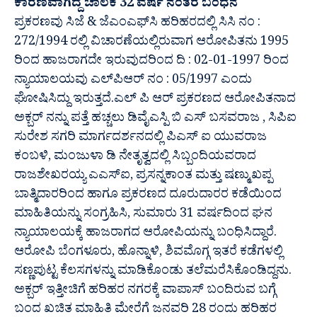
ಕಾರಣವಾಗಿದ್ದ ಚಾಲಕ 32 ವರ್ಷ ನಂತರ‌‌ ಬಂಧನ
ಪ್ರಕರಣವು ಸಿಜೆ & ಜೆಎಂಎಫ್‌ಸಿ ಹರಿಹರದಲ್ಲಿ ಸಿಸಿ ನಂ :
272/1994 ರಲ್ಲಿ ವಿಚಾರಣೆಯಲ್ಲಿರುವಾಗ ಆರೋಪಿತನು 1995
ರಿಂದ ಹಾಜರಾಗದೇ ಇರುವುದರಿಂದ ದಿ : 02-01-1997 ರಿಂದ
ನ್ಯಾಯಾಲಯವು ಎಲ್‌ಪಿಆರ್ ನಂ : 05/1997 ಎಂದು
ಘೋಷಿಸಿದ್ದು ಇರುತ್ತದೆ.ಎಲ್ ಪಿ ಆರ್ ಪ್ರಕರಣದ ಆರೋಪಿತನಾದ
ಅಕ್ಬರ್ ನನ್ನು ಪತ್ತೆ ಹಚ್ಚಲು ಡಿವೈಎಸ್ಪಿ ಬಿ ಎಸ್ ಬಸವರಾಜ , ಸಿಪಿಐ
ಸುರೇಶ ಸಗರಿ ಮಾರ್ಗದರ್ಶನದಲ್ಲಿ ಪಿಎಸ್ ಐ ಯುವರಾಜ
ಕಂಬಳಿ, ಮಂಜುಳಾ ಡಿ ನೇತೃತ್ವದಲ್ಲಿ ಸಿಬ್ಬಂದಿಯವರಾದ
ರಾಜಶೇಖರಯ್ಯ ಎಎಸ್‌ಐ, ಪ್ರಸನ್ನಕಾಂತ ಮತ್ತು ಷಣ್ಮುಖಪ್ಪ
ಬಾತ್ಮಿದಾರರಿಂದ ಹಾಗೂ ಪ್ರಕರಣದ ದೂರುದಾರರ ಕಡೆಯಿಂದ
ಮಾಹಿತಿಯನ್ನು ಸಂಗ್ರಹಿಸಿ, ಸುಮಾರು 31 ವರ್ಷದಿಂದ ಘನ
ನ್ಯಾಯಾಲಯಕ್ಕೆ ಹಾಜರಾಗದ ಆರೋಪಿಯನ್ನು ಬಂಧಿಸಿದ್ದಾರೆ.
ಆರೋಪಿ ಬೆಂಗಳೂರು, ಹೊನ್ನಾಳಿ, ಶಿವಮೊಗ್ಗ ಇತರೆ ಕಡೆಗಳಲ್ಲಿ
ಸಣ್ಣಪುಟ್ಟ ಕೆಲಸಗಳನ್ನು ಮಾಡಿಕೊಂಡು ತಲೆಮರೆಸಿಕೊಂಡಿದ್ದನು.
ಅಕ್ಬರ್ ಇತ್ತೀಚಿಗೆ ಹರಿಹರ ನಗರಕ್ಕೆ ವಾಪಾಸ್ ಬಂದಿರುವ ಬಗ್ಗೆ
ಬಂದ ಖಚಿತ ಮಾಹಿತಿ ಮೇರೆಗೆ ಜನವರಿ 28 ರಂದು ಹರಿಹರ