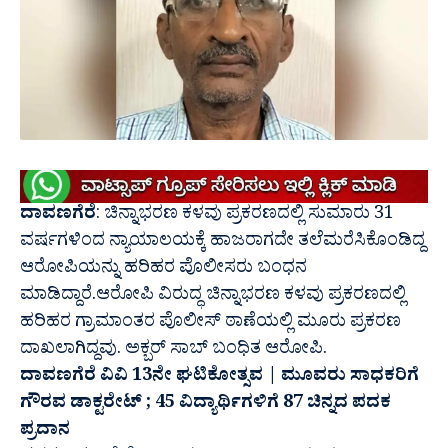
ದಾವಣಗೆರೆ
: ಚಿನ್ನಾಭರಣ ಕಳವು ಪ್ರಕರಣದಲ್ಲಿ ಸುಮಾರು 31
ವರ್ಷಗಳಿಂದ ನ್ಯಾಯಾಲಯಕ್ಕೆ ಹಾಜರಾಗದೇ ತಲೆಮರೆಸಿಕೊಂಡಿದ್ದ
ಆರೋಪಿಯನ್ನು ಹರಿಹರ ಪೊಲೀಸರು ಬಂಧನ
ಮಾಡಿದ್ದಾರೆ.ಆರೋಪಿ ವಿರುದ್ಧ ಚಿನ್ನಾಭರಣ ಕಳವು ಪ್ರಕರಣದಲ್ಲಿ
ಹರಿಹರ ಗ್ರಾಮಾಂತರ ಪೊಲೀಸ್ ಠಾಣೆಯಲ್ಲಿ ಮೂರು ಪ್ರಕರಣ
ದಾಖಲಾಗಿದ್ದವು. ಅಕ್ಬರ್ ಸಾಬ್ ಬಂಧಿತ ಆರೋಪಿ.
ದಾವಣಗೆರೆ ವಿವಿ 13ನೇ ಘಟಿಕೋತ್ಸವ | ಮೂವರು ಸಾಧಕರಿಗೆ
ಗೌರವ ಡಾಕ್ಟರೇಟ್ ; 45 ವಿದ್ಯಾರ್ಥಿಗಳಿಗೆ 87 ಚಿನ್ನದ ಪದಕ
ಪ್ರದಾನ