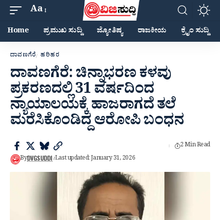
Aa
Home
ಪ್ರಮುಖ ಸುದ್ದಿ
ಜ್ಯೋತಿಷ್ಯ
ರಾಜಕೀಯ
ಕ್ರೈಂ ಸುದ್ದಿ
ದಾವಣಗೆರೆ
ಹರಿಹರ
ದಾವಣಗೆರೆ: ಚಿನ್ನಾಭರಣ ಕಳವು
ಪ್ರಕರಣದಲ್ಲಿ 31 ವರ್ಷದಿಂದ
ನ್ಯಾಯಾಲಯಕ್ಕೆ ಹಾಜರಾಗದೆ ತಲೆ
ಮರೆಸಿಕೊಂಡಿದ್ದ ಆರೋಪಿ ಬಂಧನ
2 Min Read
DVGSUDDI
By
Last updated: January 31, 2026