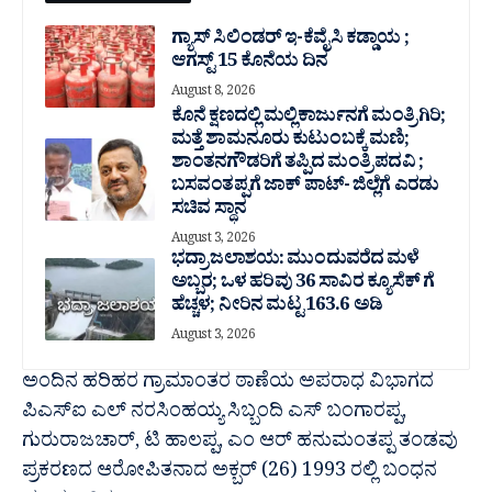
ಗ್ಯಾಸ್ ಸಿಲಿಂಡರ್ ಇ-ಕೆವೈಸಿ ಕಡ್ಡಾಯ ;
ಆಗಸ್ಟ್ 15 ಕೊನೆಯ ದಿನ
August 8, 2026
ಕೊನೆ ಕ್ಷಣದಲ್ಲಿ ಮಲ್ಲಿಕಾರ್ಜುನಗೆ ಮಂತ್ರಿಗಿರಿ;
ಮತ್ತೆ ಶಾಮನೂರು ಕುಟುಂಬಕ್ಕೆ ಮಣಿ;
ಶಾಂತನಗೌಡರಿಗೆ ತಪ್ಪಿದ ಮಂತ್ರಿ ಪದವಿ ;
ಬಸವಂತಪ್ಪಗೆ ಜಾಕ್ ಪಾಟ್- ಜಿಲ್ಲೆಗೆ ಎರಡು
ಸಚಿವ ಸ್ಥಾನ
August 3, 2026
ಭದ್ರಾ ಜಲಾಶಯ: ಮುಂದುವರೆದ ಮಳೆ
ಅಬ್ಬರ; ಒಳ ಹರಿವು 36 ಸಾವಿರ‌ ಕ್ಯೂಸೆಕ್ ಗೆ
ಹೆಚ್ಚಳ; ನೀರಿನ ಮಟ್ಟ 163.6 ಅಡಿ
August 3, 2026
ಅಂದಿನ ಹರಿಹರ ಗ್ರಾಮಾಂತರ ಠಾಣೆಯ ಅಪರಾಧ ವಿಭಾಗದ
ಪಿಎಸ್‌ಐ ಎಲ್ ನರಸಿಂಹಯ್ಯ ಸಿಬ್ಬಂದಿ ಎಸ್ ಬಂಗಾರಪ್ಪ,
ಗುರುರಾಜಚಾರ್, ಟಿ ಹಾಲಪ್ಪ, ಎಂ ಆರ್ ಹನುಮಂತಪ್ಪ ತಂಡವು
ಪ್ರಕರಣದ ಆರೋಪಿತನಾದ ಅಕ್ಬರ್ (26) 1993 ರಲ್ಲಿ ಬಂಧನ