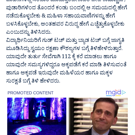
ವಾಹನಗಳಲ್ಲಿ ಸಂಚಾರ ಮಾಡುತ್ತಿರಬೇಕಾದರೆ ಬೀದಿ ಕಾಮಣ್ಣರು /
ಪುಡಾರಿಗಳಿಂದ ತೊಂದರೆ ಕಂಡು ಬಂದಲ್ಲಿ ಆ ಸಮಯದಲ್ಲಿ ಹೇಗೆ
ನಡೆದುಕೊಳ್ಳಬೇಕು & ಮಹಿಳಾ ಸಹಾಯವಾಣಿಗಳನ್ನು ಹೇಗೆ
ಬಳಸಿಕೊಳ್ಳಬೇಕು, ಅಂತಹವರ ವಿರುದ್ಧ ಹೇಗೆ ಎಚ್ಚೆತ್ತುಕೊಳ್ಳಬೇಕು
ಎಂಬುದನ್ನು ತಿಳಿಸಿದರು.
ವಿದ್ಯಾರ್ಥಿನಿಯರಿಗೆ ಗುಡ್ ಟಚ್ ಮತ್ತು ಬ್ಯಾಡ ಟಚ್ ಬಗ್ಗೆ ಜಾಗೃತಿ
ಮೂಡಿಸಿದ್ದು ಸ್ವಯಂ ರಕ್ಷಣಾ ಕೌಶಲ್ಯಗಳ ಬಗ್ಗೆ ತಿಳಿಹೇಳಿರುತ್ತಾರೆ.
ಯಾವುದೇ ತುರ್ತು ಸೇವೆಗಾಗಿ 112 ಕ್ಕೆ ಕರೆ ಮಾಡಲು ಹಾಗೂ
ಯಾವುದೇ ಸಮಸ್ಯಗಳಿದ್ದರೂ ಅಕ್ಕಪಡೆಗೆ ಕರೆ ಮಾಡಿ ತಿಳಿಸುವಂತೆ
ಹಾಗೂ ಅಕ್ಕಪಡೆ ಇರುವುದೇ ಮಹಿಳೆಯರ ಹಾಗೂ ಮಕ್ಕಳ
ಸುರಕ್ಷತೆ ಬಗ್ಗೆ ತಿಳಿ ಹೇಳಿದರು.