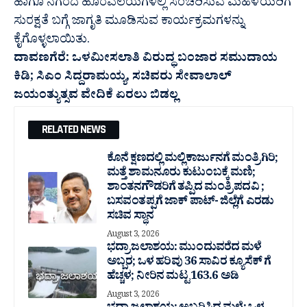
ಹಾಗೂ ನಗರದ ಹೊರವಲಯಗಳಲ್ಲಿ ಸಂಚರಿಸುವ ಮಹಿಳೆಯರಿಗೆ
ಸುರಕ್ಷತೆ ಬಗ್ಗೆ ಜಾಗೃತಿ ಮೂಡಿಸುವ ಕಾರ್ಯಕ್ರಮಗಳನ್ನು
ಕೈಗೊಳ್ಳಲಾಯಿತು.
ದಾವಣಗೆರೆ: ಒಳ‌ಮೀಸಲಾತಿ ವಿರುದ್ಧ ಬಂಜಾರ ಸಮುದಾಯ
ಕಿಡಿ; ಸಿಎಂ ಸಿದ್ದರಾಮಯ್ಯ, ಸಚಿವರು ಸೇವಾಲಾಲ್‌
ಜಯಂತ್ಯುತ್ಸವ ವೇದಿಕೆ ಏರಲು ಬಿಡಲ್ಲ
RELATED NEWS
ಕೊನೆ ಕ್ಷಣದಲ್ಲಿ ಮಲ್ಲಿಕಾರ್ಜುನಗೆ ಮಂತ್ರಿಗಿರಿ;
ಮತ್ತೆ ಶಾಮನೂರು ಕುಟುಂಬಕ್ಕೆ ಮಣಿ;
ಶಾಂತನಗೌಡರಿಗೆ ತಪ್ಪಿದ ಮಂತ್ರಿ ಪದವಿ ;
ಬಸವಂತಪ್ಪಗೆ ಜಾಕ್ ಪಾಟ್- ಜಿಲ್ಲೆಗೆ ಎರಡು
ಸಚಿವ ಸ್ಥಾನ
August 3, 2026
ಭದ್ರಾ ಜಲಾಶಯ: ಮುಂದುವರೆದ ಮಳೆ
ಅಬ್ಬರ; ಒಳ ಹರಿವು 36 ಸಾವಿರ‌ ಕ್ಯೂಸೆಕ್ ಗೆ
ಹೆಚ್ಚಳ; ನೀರಿನ ಮಟ್ಟ 163.6 ಅಡಿ
August 3, 2026