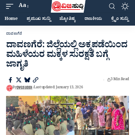
Aa
Home
ಪ್ರಮುಖ ಸುದ್ದಿ
ಜ್ಯೋತಿಷ್ಯ
ರಾಜಕೀಯ
ಕ್ರೈಂ ಸುದ್ದಿ
ದಾವಣಗೆರೆ
ದಾವಣಗೆರೆ: ಜಿಲ್ಲೆಯಲ್ಲಿ ಅಕ್ಕಪಡೆಯಿಂದ
ಮಹಿಳೆಯರ ಮಕ್ಕಳ ಸುರಕ್ಷತೆ ಬಗ್ಗೆ
ಜಾಗೃತಿ
3 Min Read
DVGSUDDI
By
Last updated: January 13, 2026