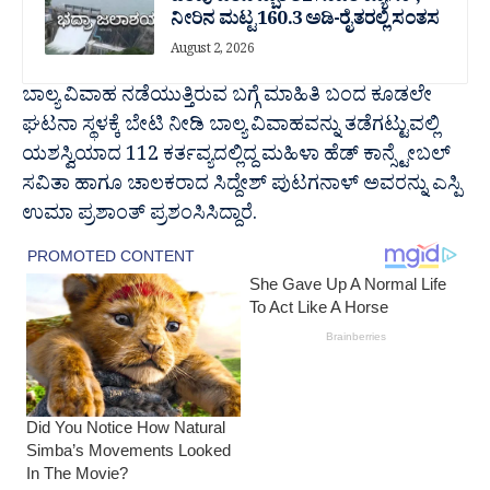
ನೀರಿನ ಮಟ್ಟ 160.3 ಅಡಿ-ರೈತರಲ್ಲಿ ಸಂತಸ
August 2, 2026
ಬಾಲ್ಯ ವಿವಾಹ ನಡೆಯುತ್ತಿರುವ ಬಗ್ಗೆ ಮಾಹಿತಿ ಬಂದ ಕೂಡಲೇ
ಘಟನಾ ಸ್ಥಳಕ್ಕೆ ಬೇಟಿ ನೀಡಿ ಬಾಲ್ಯ ವಿವಾಹವನ್ನು ತಡೆಗಟ್ಟುವಲ್ಲಿ
ಯಶಸ್ವಿಯಾದ 112 ಕರ್ತವ್ಯದಲ್ಲಿದ್ದ ಮಹಿಳಾ ಹೆಡ್ ಕಾನ್ಸ್ಟೇಬಲ್
ಸವಿತಾ ಹಾಗೂ ಚಾಲಕರಾದ ಸಿದ್ದೇಶ್ ಪುಟಗನಾಳ್ ಅವರನ್ನು ಎಸ್ಪಿ
ಉಮಾ ಪ್ರಶಾಂತ್ ಪ್ರಶಂಸಿಸಿದ್ದಾರೆ.