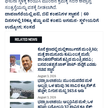
ಘಟನಾ ಸ್ಥಳಕ್ಕೆ ಕರೆಯಿಸಿ ಮುಂದಿನ ಕ್ರಮಕ್ಕೆ ಸದರಿ ಅಪ್ರಾಪ್ತ
ಸಂತ್ರಸ್ತೆಯನ್ನು ವಶಕ್ಕೆ ನೀಡಲಾಗಿದೆ.
ದಾವಣಗೆರೆಯಲ್ಲಿ ಐಟಿ, ಬಿಟಿ ಕಂಪನಿಗಳ ಸ್ಥಾಪನೆ | 60
ದಿನಗಳಲ್ಲಿ 10ಕ್ಕೂ ಹೆಚ್ಚು ಐಟಿ ಕಂಪನಿ ಆಗಮನ- ಸ್ಥಳೀಯರಿಗೆ
ಉದ್ಯೋಗ; ಸಂಸದೆ
RELATED NEWS
ಕೊನೆ ಕ್ಷಣದಲ್ಲಿ ಮಲ್ಲಿಕಾರ್ಜುನಗೆ ಮಂತ್ರಿಗಿರಿ;
ಮತ್ತೆ ಶಾಮನೂರು ಕುಟುಂಬಕ್ಕೆ ಮಣಿ;
ಶಾಂತನಗೌಡರಿಗೆ ತಪ್ಪಿದ ಮಂತ್ರಿ ಪದವಿ ;
ಬಸವಂತಪ್ಪಗೆ ಜಾಕ್ ಪಾಟ್- ಜಿಲ್ಲೆಗೆ ಎರಡು
ಸಚಿವ ಸ್ಥಾನ
August 3, 2026
ಭದ್ರಾ ಜಲಾಶಯ: ಮುಂದುವರೆದ ಮಳೆ
ಅಬ್ಬರ; ಒಳ ಹರಿವು 36 ಸಾವಿರ‌ ಕ್ಯೂಸೆಕ್ ಗೆ
ಹೆಚ್ಚಳ; ನೀರಿನ ಮಟ್ಟ 163.6 ಅಡಿ
August 3, 2026
ಭದ್ರಾ ಜಲಾಶಯ: ಅಬ್ಬರಿಸಿದ ಮಳೆ; ಒಳ
ಹರಿವು ಬರೋಬ್ಬರಿ 32 ಸಾವಿರ‌ ಕ್ಯೂಸೆಕ್;