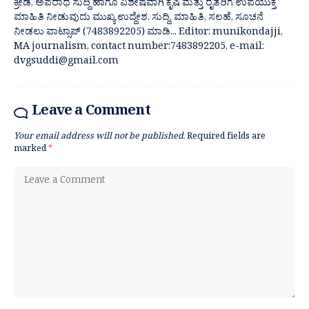
ಕ್ರೀಡೆ, ಅಪರಾಧ ಸುದ್ದಿ ಹಾಗೂ ವಿಶೇಷವಾಗಿ ಕೃಷಿ ಮತ್ತು ರೈತರಿಗೆ ಉಪಯುಕ್ತ
ಮಾಹಿತಿ ನೀಡುವುದು ಮುಖ್ಯ ಉದ್ದೇಶ. ಸುದ್ದಿ, ಮಾಹಿತಿ, ಸಲಹೆ, ಸೂಚನೆ
ನೀಡಲು ವಾಟ್ಸಾಪ್ (7483892205) ಮಾಡಿ... Editor: munikondajji,
MA journalism, contact number:7483892205, e-mail:
dvgsuddi@gmail.com
Leave a Comment
Your email address will not be published.
Required fields are
marked
*