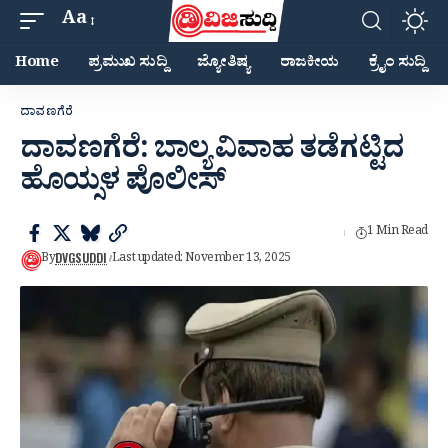
Aa
Home
ಪ್ರಮುಖ ಸುದ್ದಿ
ಜ್ಯೋತಿಷ್ಯ
ರಾಜಕೀಯ
ಕ್ರೈಂ ಸುದ್ದಿ
ದಾವಣಗೆರೆ
ದಾವಣಗೆರೆ: ಬಾಲ್ಯ ವಿವಾಹ ತಡೆಗಟ್ಟಿದ
ಹೊಯ್ಸಳ ಪೊಲೀಸ್
1 Min Read
DVGSUDDI
By
Last updated: November 13, 2025