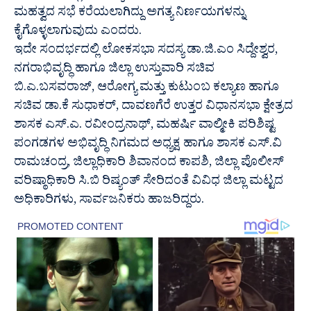
ಮಹತ್ವದ ಸಭೆ ಕರೆಯಲಾಗಿದ್ದು ಅಗತ್ಯ ನಿರ್ಣಯಗಳನ್ನು
ಕೈಗೊಳ್ಳಲಾಗುವುದು ಎಂದರು.
ಇದೇ ಸಂದರ್ಭದಲ್ಲಿ ಲೋಕಸಭಾ ಸದಸ್ಯ ಡಾ.ಜಿ.ಎಂ ಸಿದ್ದೇಶ್ವರ,
ನಗರಾಭಿವೃದ್ಧಿ ಹಾಗೂ ಜಿಲ್ಲಾ ಉಸ್ತುವಾರಿ ಸಚಿವ
ಬಿ.ಎ.ಬಸವರಾಜ್, ಆರೋಗ್ಯ ಮತ್ತು ಕುಟುಂಬ ಕಲ್ಯಾಣ ಹಾಗೂ
ಸಚಿವ ಡಾ.ಕೆ ಸುಧಾಕರ್, ದಾವಣಗೆರೆ ಉತ್ತರ ವಿಧಾನಸಭಾ ಕ್ಷೇತ್ರದ
ಶಾಸಕ ಎಸ್.ಎ. ರವೀಂದ್ರನಾಥ್, ಮಹರ್ಷಿ ವಾಲ್ಮೀಕಿ ಪರಿಶಿಷ್ಟ
ಪಂಗಡಗಳ ಅಭಿವೃದ್ಧಿ ನಿಗಮದ ಅಧ್ಯಕ್ಷ ಹಾಗೂ ಶಾಸಕ ಎಸ್.ವಿ
ರಾಮಚಂದ್ರ, ಜಿಲ್ಲಾಧಿಕಾರಿ ಶಿವಾನಂದ ಕಾಪಶಿ, ಜಿಲ್ಲಾ ಪೊಲೀಸ್
ವರಿಷ್ಠಾಧಿಕಾರಿ ಸಿ.ಬಿ ರಿಷ್ಯಂತ್ ಸೇರಿದಂತೆ ವಿವಿಧ ಜಿಲ್ಲಾ ಮಟ್ಟದ
ಅಧಿಕಾರಿಗಳು, ಸಾರ್ವಜನಿಕರು ಹಾಜರಿದ್ದರು.