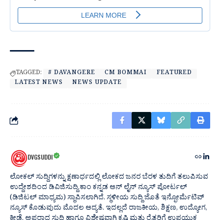
TAGGED:
# DAVANGERE
CM BOMMAI
FEATURED
LATEST NEWS
NEWS UPDATE
DVGSUDDI
ಲೋಕಲ್ ಸುದ್ದಿಗಳನ್ನು ಕ್ಷಣಾರ್ಧದಲ್ಲಿ ಲೋಕದ ಜನರ ಬೆರಳ ತುದಿಗೆ ತಲುಪಿಸುವ
ಉದ್ದೇಶದಿಂದ ಡಿವಿಜಿಸುದ್ದಿ.ಕಾಂ ಕನ್ನಡ ಆನ್ ಲೈನ್ ನ್ಯೂಸ್ ಪೋರ್ಟಲ್
(ಡಿಜಿಟಲ್ ಮಾಧ್ಯಮ) ಸ್ಥಾಪಿಸಲಾಗಿದೆ. ಸ್ಥಳೀಯ ಸುದ್ದಿ ಜೊತೆ ಇನ್ಫೋರ್ಮೆಟಿವ್
ನ್ಯೂಸ್ ಕೊಡುವುದು ಮೊದಲ ಆದ್ಯತೆ. ಇದಲ್ಲದೆ ರಾಜಕೀಯ, ಶಿಕ್ಷಣ, ಉದ್ಯೋಗ,
ಕ್ರೀಡೆ, ಅಪರಾಧ ಸುದ್ದಿ ಹಾಗೂ ವಿಶೇಷವಾಗಿ ಕೃಷಿ ಮತ್ತು ರೈತರಿಗೆ ಉಪಯುಕ್ತ