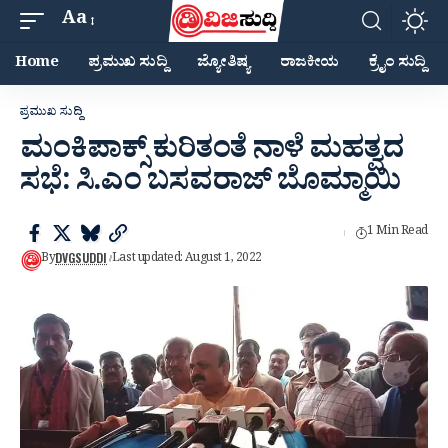
Aa
Home
ಪ್ರಮುಖ ಸುದ್ದಿ
ಜ್ಯೋತಿಷ್ಯ
ರಾಜಕೀಯ
ಕ್ರೈಂ ಸುದ್ದಿ
ಪ್ರಮುಖ ಸುದ್ದಿ
ಮಂಕಿಪಾಕ್ಸ್ ಕುರಿತಂತೆ ನಾಳೆ ಮಹತ್ವದ
ಸಭೆ: ಸಿ.ಎಂ ಬಸವರಾಜ್ ಬೊಮ್ಮಾಯಿ
1 Min Read
DVGSUDDI
By
Last updated: August 1, 2022