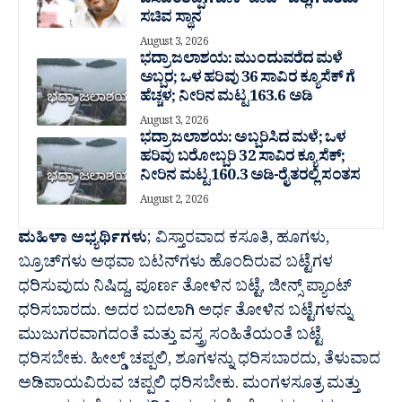
ಬಸವಂತಪ್ಪಗೆ ಜಾಕ್ ಪಾಟ್- ಜಿಲ್ಲೆಗೆ ಎರಡು
ಸಚಿವ ಸ್ಥಾನ
August 3, 2026
ಭದ್ರಾ ಜಲಾಶಯ: ಮುಂದುವರೆದ ಮಳೆ
ಅಬ್ಬರ; ಒಳ ಹರಿವು 36 ಸಾವಿರ‌ ಕ್ಯೂಸೆಕ್ ಗೆ
ಹೆಚ್ಚಳ; ನೀರಿನ ಮಟ್ಟ 163.6 ಅಡಿ
August 3, 2026
ಭದ್ರಾ ಜಲಾಶಯ: ಅಬ್ಬರಿಸಿದ ಮಳೆ; ಒಳ
ಹರಿವು ಬರೋಬ್ಬರಿ 32 ಸಾವಿರ‌ ಕ್ಯೂಸೆಕ್;
ನೀರಿನ ಮಟ್ಟ 160.3 ಅಡಿ-ರೈತರಲ್ಲಿ ಸಂತಸ
August 2, 2026
ಮಹಿಳಾ ಅಭ್ಯರ್ಥಿಗಳು
; ವಿಸ್ತಾರವಾದ ಕಸೂತಿ, ಹೂಗಳು,
ಬ್ರೂಚ್‍ಗಳು ಅಥವಾ ಬಟನ್‍ಗಳು ಹೊಂದಿರುವ ಬಟ್ಟೆಗಳ
ಧರಿಸುವುದು ನಿಷಿದ್ದ, ಪೂರ್ಣ ತೋಳಿನ ಬಟ್ಟೆ, ಜೀನ್ಸ್ ಪ್ಯಾಂಟ್
ಧರಿಸಬಾರದು. ಅದರ ಬದಲಾಗಿ ಅರ್ಧ ತೋಳಿನ ಬಟ್ಟೆಗಳನ್ನು
ಮುಜುಗರವಾಗದಂತೆ ಮತ್ತು ವಸ್ತ್ರ ಸಂಹಿತೆಯಂತೆ ಬಟ್ಟೆ
ಧರಿಸಬೇಕು. ಹೀಲ್ಡ್ ಚಪ್ಪಲಿ, ಶೂಗಳನ್ನು ಧರಿಸಬಾರದು, ತೆಳುವಾದ
ಅಡಿಪಾಯವಿರುವ ಚಪ್ಪಲಿ ಧರಿಸಬೇಕು. ಮಂಗಳಸೂತ್ರ ಮತ್ತು