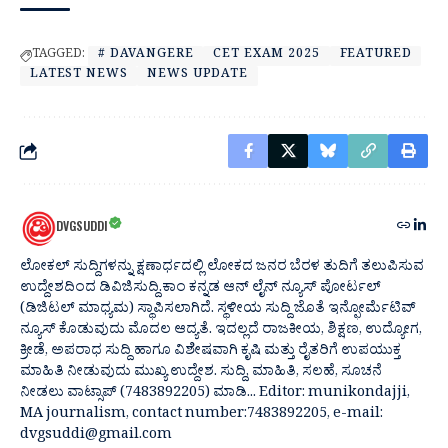
TAGGED:
# DAVANGERE
CET EXAM 2025
FEATURED
LATEST NEWS
NEWS UPDATE
DVGSUDDI
ಲೋಕಲ್ ಸುದ್ದಿಗಳನ್ನು ಕ್ಷಣಾರ್ಧದಲ್ಲಿ ಲೋಕದ ಜನರ ಬೆರಳ ತುದಿಗೆ ತಲುಪಿಸುವ
ಉದ್ದೇಶದಿಂದ ಡಿವಿಜಿಸುದ್ದಿ.ಕಾಂ ಕನ್ನಡ ಆನ್ ಲೈನ್ ನ್ಯೂಸ್ ಪೋರ್ಟಲ್
(ಡಿಜಿಟಲ್ ಮಾಧ್ಯಮ) ಸ್ಥಾಪಿಸಲಾಗಿದೆ. ಸ್ಥಳೀಯ ಸುದ್ದಿ ಜೊತೆ ಇನ್ಫೋರ್ಮೆಟಿವ್
ನ್ಯೂಸ್ ಕೊಡುವುದು ಮೊದಲ ಆದ್ಯತೆ. ಇದಲ್ಲದೆ ರಾಜಕೀಯ, ಶಿಕ್ಷಣ, ಉದ್ಯೋಗ,
ಕ್ರೀಡೆ, ಅಪರಾಧ ಸುದ್ದಿ ಹಾಗೂ ವಿಶೇಷವಾಗಿ ಕೃಷಿ ಮತ್ತು ರೈತರಿಗೆ ಉಪಯುಕ್ತ
ಮಾಹಿತಿ ನೀಡುವುದು ಮುಖ್ಯ ಉದ್ದೇಶ. ಸುದ್ದಿ, ಮಾಹಿತಿ, ಸಲಹೆ, ಸೂಚನೆ
ನೀಡಲು ವಾಟ್ಸಾಪ್ (7483892205) ಮಾಡಿ... Editor: munikondajji,
MA journalism, contact number:7483892205, e-mail:
dvgsuddi@gmail.com