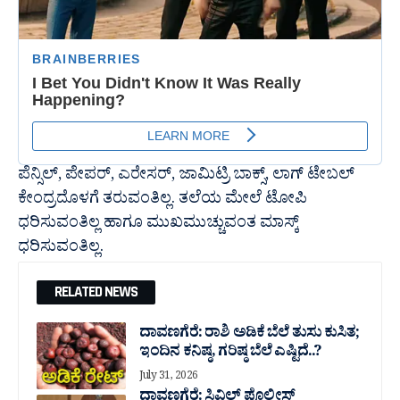
ಪೆನ್ಸಿಲ್, ಪೇಪರ್, ಎರೇಸರ್, ಜಾಮಿಟ್ರಿ ಬಾಕ್ಸ್, ಲಾಗ್ ಟೇಬಲ್
ಕೇಂದ್ರದೊಳಗೆ ತರುವಂತಿಲ್ಲ. ತಲೆಯ ಮೇಲೆ ಟೋಪಿ
ಧರಿಸುವಂತಿಲ್ಲ ಹಾಗೂ ಮುಖಮುಚ್ಚುವಂತ ಮಾಸ್ಕ್
ಧರಿಸುವಂತಿಲ್ಲ.
RELATED NEWS
ದಾವಣಗೆರೆ: ರಾಶಿ ಅಡಿಕೆ ಬೆಲೆ ತುಸು‌ ಕುಸಿತ;
ಇಂದಿನ ಕನಿಷ್ಠ, ಗರಿಷ್ಠ ಬೆಲೆ ಎಷ್ಟಿದೆ..?
July 31, 2026
ದಾವಣಗೆರೆ: ಸಿವಿಲ್ ಪೊಲೀಸ್