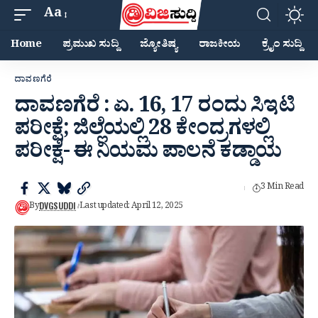
Aa
Home
ಪ್ರಮುಖ ಸುದ್ದಿ
ಜ್ಯೋತಿಷ್ಯ
ರಾಜಕೀಯ
ಕ್ರೈಂ ಸುದ್ದಿ
ದಾವಣಗೆರೆ
ದಾವಣಗೆರೆ : ಏ‌. 16, 17 ರಂದು ಸಿಇಟಿ
ಪರೀಕ್ಷೆ; ಜಿಲ್ಲೆಯಲ್ಲಿ 28 ಕೇಂದ್ರಗಳಲ್ಲಿ
ಪರೀಕ್ಷೆ- ಈ ನಿಯಮ ಪಾಲನೆ ಕಡ್ಡಾಯ
3 Min Read
DVGSUDDI
By
Last updated: April 12, 2025