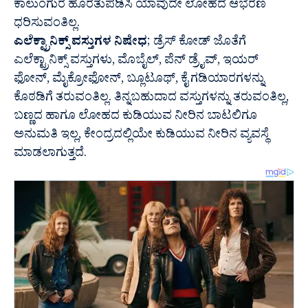
ಕಾಲುಂಗುರ ಹೊರತುಪಡಿಸಿ ಯಾವುದೇ ಲೋಹದ ಆಭರಣ
ಧರಿಸುವಂತಿಲ್ಲ.
ಎಲೆಕ್ಟ್ರಾನಿಕ್ಸ್ ವಸ್ತುಗಳ ನಿಷೇಧ
; ಡ್ರೆಸ್ ಕೋಡ್ ಜೊತೆಗೆ
ಎಲೆಕ್ಟ್ರಾನಿಕ್ಸ್ ವಸ್ತುಗಳು, ಮೊಬೈಲ್, ಪೆನ್ ಡ್ರೈವ್, ಇಯರ್
ಫೋನ್, ಮೈಕ್ರೋಫೋನ್, ಬ್ಲೂಟೂಥ್, ಕೈ ಗಡಿಯಾರಗಳನ್ನು
ಕೊಠಡಿಗೆ ತರುವಂತಿಲ್ಲ. ತಿನ್ನಬಹುದಾದ ವಸ್ತುಗಳನ್ನು ತರುವಂತಿಲ್ಲ,
ಬಣ್ಣದ ಹಾಗೂ ಲೋಹದ ಕುಡಿಯುವ ನೀರಿನ ಬಾಟಲಿಗೂ
ಅನುಮತಿ ಇಲ್ಲ, ಕೇಂದ್ರದಲ್ಲಿಯೇ ಕುಡಿಯುವ ನೀರಿನ ವ್ಯವಸ್ಥೆ
ಮಾಡಲಾಗುತ್ತದೆ.