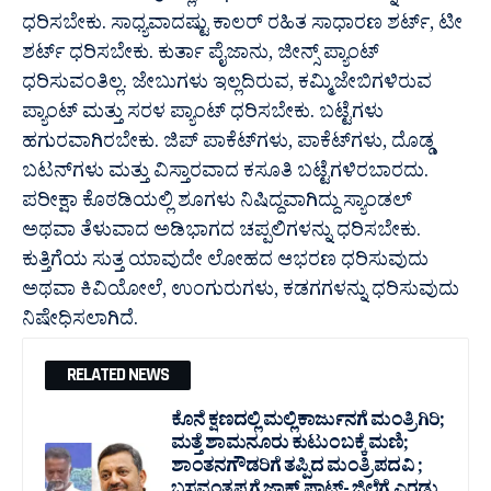
ಧರಿಸಬೇಕು. ಸಾಧ್ಯವಾದಷ್ಟು ಕಾಲರ್ ರಹಿತ ಸಾಧಾರಣ ಶರ್ಟ್, ಟೀ
ಶರ್ಟ್ ಧರಿಸಬೇಕು. ಕುರ್ತಾ ಪೈಜಾನು, ಜೀನ್ಸ್ ಪ್ಯಾಂಟ್
ಧರಿಸುವಂತಿಲ್ಲ. ಜೇಬುಗಳು ಇಲ್ಲದಿರುವ, ಕಮ್ಮಿಜೇಬಿಗಳಿರುವ
ಪ್ಯಾಂಟ್ ಮತ್ತು ಸರಳ ಪ್ಯಾಂಟ್ ಧರಿಸಬೇಕು. ಬಟ್ಟೆಗಳು
ಹಗುರವಾಗಿರಬೇಕು. ಜಿಪ್ ಪಾಕೆಟ್‍ಗಳು, ಪಾಕೆಟ್‍ಗಳು, ದೊಡ್ಡ
ಬಟನ್‍ಗಳು ಮತ್ತು ವಿಸ್ತಾರವಾದ ಕಸೂತಿ ಬಟ್ಟೆಗಳಿರಬಾರದು.
ಪರೀಕ್ಷಾ ಕೊಠಡಿಯಲ್ಲಿ ಶೂಗಳು ನಿಷಿದ್ದವಾಗಿದ್ದು ಸ್ಯಾಂಡಲ್
ಅಥವಾ ತೆಳುವಾದ ಅಡಿಭಾಗದ ಚಪ್ಪಲಿಗಳನ್ನು ಧರಿಸಬೇಕು.
ಕುತ್ತಿಗೆಯ ಸುತ್ತ ಯಾವುದೇ ಲೋಹದ ಆಭರಣ ಧರಿಸುವುದು
ಅಥವಾ ಕಿವಿಯೋಲೆ, ಉಂಗುರುಗಳು, ಕಡಗಗಳನ್ನು ಧರಿಸುವುದು
ನಿಷೇಧಿಸಲಾಗಿದೆ.
RELATED NEWS
ಕೊನೆ ಕ್ಷಣದಲ್ಲಿ ಮಲ್ಲಿಕಾರ್ಜುನಗೆ ಮಂತ್ರಿಗಿರಿ;
ಮತ್ತೆ ಶಾಮನೂರು ಕುಟುಂಬಕ್ಕೆ ಮಣಿ;
ಶಾಂತನಗೌಡರಿಗೆ ತಪ್ಪಿದ ಮಂತ್ರಿ ಪದವಿ ;