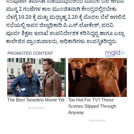
ಸಂಪೂರ್ಣ ತಪಾಸಣೆ ನಡೆಯುವುದರಿಂದ ಮೊದಲ ಬೆಲೆ ಆಗುವ
ಮುನ್ನ 2 ಗಂಟೆಗಳ ಕಾಲ ಮುಂಚಿತವಾಗಿ ಕೇಂದ್ರದಲ್ಲಿರಬೇಕು.
ಬೆಳಗ್ಗೆ 10.20 ಕ್ಕೆ ಮತ್ತು ಮಧ್ಯಾಹ್ನ 2.20 ಕ್ಕೆ ಮೊದಲ ಬೆಲೆ ಆಗಲಿದೆ.
ಸಭೆಯಲ್ಲಿ ಅಪರ ಜಿಲ್ಲಾಧಿಕಾರಿ ಪಿ.ಎನ್.ಲೋಕೇಶ್, ಪದವಿ
ಪೂರ್ವ ಶಿಕ್ಷಣ ಇಲಾಖೆ ಉಪನಿರ್ದೇಶಕ ಕರಿಸಿದ್ದಪ್ಪ ಹಾಗೂ ಎಲ್ಲಾ
ಕಾಲೇಜಿನ ಪ್ರಾಂಶುಪಾಲರು, ಅಧಿಕಾರಿಗಳು ಉಪಸ್ಥಿತರಿದ್ದರು.