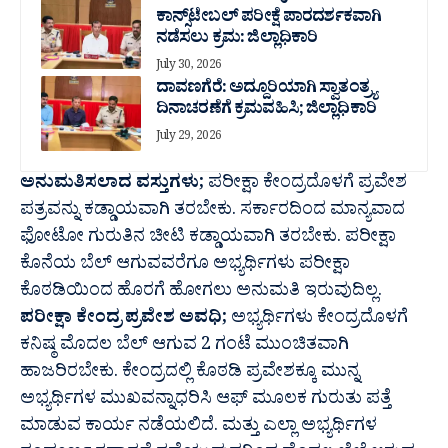
ಕಾನ್ಸ್‌ಟೇಬಲ್ ಪರೀಕ್ಷೆ ಪಾರದರ್ಶಕವಾಗಿ
ನಡೆಸಲು ಕ್ರಮ: ಜಿಲ್ಲಾಧಿಕಾರಿ
July 30, 2026
ದಾವಣಗೆರೆ: ಅದ್ದೂರಿಯಾಗಿ ಸ್ವಾತಂತ್ರ್ಯ
ದಿನಾಚರಣೆಗೆ ಕ್ರಮವಹಿಸಿ; ಜಿಲ್ಲಾಧಿಕಾರಿ
July 29, 2026
ಅನುಮತಿಸಲಾದ ವಸ್ತುಗಳು;
ಪರೀಕ್ಷಾ ಕೇಂದ್ರದೊಳಗೆ ಪ್ರವೇಶ
ಪತ್ರವನ್ನು ಕಡ್ಡಾಯವಾಗಿ ತರಬೇಕು. ಸರ್ಕಾರದಿಂದ ಮಾನ್ಯವಾದ
ಫೋಟೋ ಗುರುತಿನ ಚೀಟಿ ಕಡ್ಡಾಯವಾಗಿ ತರಬೇಕು. ಪರೀಕ್ಷಾ
ಕೊನೆಯ ಬೆಲ್ ಆಗುವವರೆಗೂ ಅಭ್ಯರ್ಥಿಗಳು ಪರೀಕ್ಷಾ
ಕೊಠಡಿಯಿಂದ ಹೊರಗೆ ಹೋಗಲು ಅನುಮತಿ ಇರುವುದಿಲ್ಲ.
ಪರೀಕ್ಷಾ ಕೇಂದ್ರ ಪ್ರವೇಶ ಅವಧಿ;
ಅಭ್ಯರ್ಥಿಗಳು ಕೇಂದ್ರದೊಳಗೆ
ಕನಿಷ್ಠ ಮೊದಲ ಬೆಲ್ ಆಗುವ 2 ಗಂಟೆ ಮುಂಚಿತವಾಗಿ
ಹಾಜರಿರಬೇಕು. ಕೇಂದ್ರದಲ್ಲಿ ಕೊಠಡಿ ಪ್ರವೇಶಕ್ಕೂ ಮುನ್ನ
ಅಭ್ಯರ್ಥಿಗಳ ಮುಖವನ್ನಾಧರಿಸಿ ಆಫ್ ಮೂಲಕ ಗುರುತು ಪತ್ತೆ
ಮಾಡುವ ಕಾರ್ಯ ನಡೆಯಲಿದೆ. ಮತ್ತು ಎಲ್ಲಾ ಅಭ್ಯರ್ಥಿಗಳ