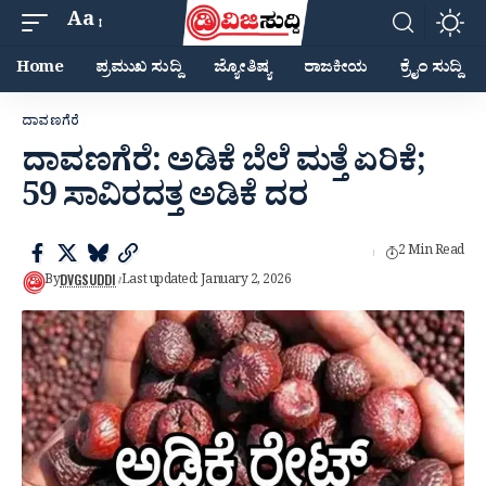
Aa
Home
ಪ್ರಮುಖ ಸುದ್ದಿ
ಜ್ಯೋತಿಷ್ಯ
ರಾಜಕೀಯ
ಕ್ರೈಂ ಸುದ್ದಿ
ದಾವಣಗೆರೆ
ದಾವಣಗೆರೆ: ಅಡಿಕೆ ಬೆಲೆ ಮತ್ತೆ ಏರಿಕೆ;
59 ಸಾವಿರದತ್ತ ಅಡಿಕೆ ದರ
2 Min Read
DVGSUDDI
By
Last updated: January 2, 2026