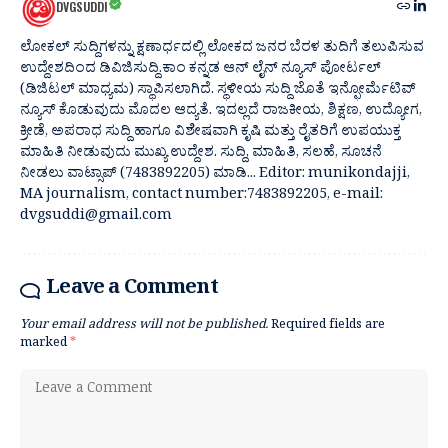
DVGSUDDI
ಲೋಕಲ್ ಸುದ್ದಿಗಳನ್ನು ಕ್ಷಣಾರ್ಧದಲ್ಲಿ ಲೋಕದ ಜನರ ಬೆರಳ ತುದಿಗೆ ತಲುಪಿಸುವ
ಉದ್ದೇಶದಿಂದ ಡಿವಿಜಿಸುದ್ದಿ.ಕಾಂ ಕನ್ನಡ ಆನ್ ಲೈನ್ ನ್ಯೂಸ್ ಪೋರ್ಟಲ್
(ಡಿಜಿಟಲ್ ಮಾಧ್ಯಮ) ಸ್ಥಾಪಿಸಲಾಗಿದೆ. ಸ್ಥಳೀಯ ಸುದ್ದಿ ಜೊತೆ ಇನ್ಫೋರ್ಮೆಟಿವ್
ನ್ಯೂಸ್ ಕೊಡುವುದು ಮೊದಲ ಆದ್ಯತೆ. ಇದಲ್ಲದೆ ರಾಜಕೀಯ, ಶಿಕ್ಷಣ, ಉದ್ಯೋಗ,
ಕ್ರೀಡೆ, ಅಪರಾಧ ಸುದ್ದಿ ಹಾಗೂ ವಿಶೇಷವಾಗಿ ಕೃಷಿ ಮತ್ತು ರೈತರಿಗೆ ಉಪಯುಕ್ತ
ಮಾಹಿತಿ ನೀಡುವುದು ಮುಖ್ಯ ಉದ್ದೇಶ. ಸುದ್ದಿ, ಮಾಹಿತಿ, ಸಲಹೆ, ಸೂಚನೆ
ನೀಡಲು ವಾಟ್ಸಾಪ್ (7483892205) ಮಾಡಿ... Editor: munikondajji,
MA journalism, contact number:7483892205, e-mail:
dvgsuddi@gmail.com
Leave a Comment
Your email address will not be published.
Required fields are
marked
*