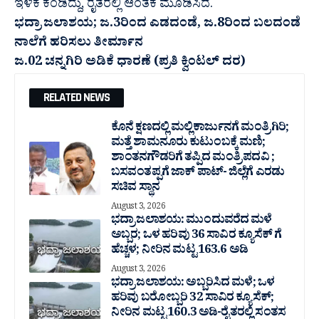
ಇಳಿಕೆ ಕಂಡಿದ್ದು, ರೈತರಲ್ಲಿ ಆಂತಕ ಮೂಡಿಸಿದೆ.
ಭದ್ರಾ ಜಲಾಶಯ; ಜ.3ರಿಂದ ಎಡದಂಡೆ‌, ಜ.8ರಿಂದ ಬಲದಂಡೆ
ನಾಲೆಗೆ ಹರಿಸಲು ತೀರ್ಮಾನ
ಜ.02 ಚನ್ನಗಿರಿ ಅಡಿಕೆ ಧಾರಣೆ (ಪ್ರತಿ ಕ್ವಿಂಟಲ್ ದರ)
RELATED NEWS
ಕೊನೆ ಕ್ಷಣದಲ್ಲಿ ಮಲ್ಲಿಕಾರ್ಜುನಗೆ ಮಂತ್ರಿಗಿರಿ;
ಮತ್ತೆ ಶಾಮನೂರು ಕುಟುಂಬಕ್ಕೆ ಮಣಿ;
ಶಾಂತನಗೌಡರಿಗೆ ತಪ್ಪಿದ ಮಂತ್ರಿ ಪದವಿ ;
ಬಸವಂತಪ್ಪಗೆ ಜಾಕ್ ಪಾಟ್- ಜಿಲ್ಲೆಗೆ ಎರಡು
ಸಚಿವ ಸ್ಥಾನ
August 3, 2026
ಭದ್ರಾ ಜಲಾಶಯ: ಮುಂದುವರೆದ ಮಳೆ
ಅಬ್ಬರ; ಒಳ ಹರಿವು 36 ಸಾವಿರ‌ ಕ್ಯೂಸೆಕ್ ಗೆ
ಹೆಚ್ಚಳ; ನೀರಿನ ಮಟ್ಟ 163.6 ಅಡಿ
August 3, 2026
ಭದ್ರಾ ಜಲಾಶಯ: ಅಬ್ಬರಿಸಿದ ಮಳೆ; ಒಳ
ಹರಿವು ಬರೋಬ್ಬರಿ 32 ಸಾವಿರ‌ ಕ್ಯೂಸೆಕ್;
ನೀರಿನ ಮಟ್ಟ 160.3 ಅಡಿ-ರೈತರಲ್ಲಿ ಸಂತಸ