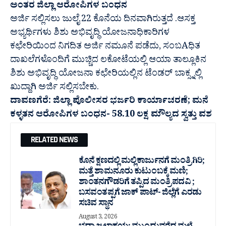
ಅಂತರ ಜಿಲ್ಲಾ ಆರೋಪಿಗಳ ಬಂಧನ
ಅರ್ಜಿ ಸಲ್ಲಿಸಲು ಜುಲೈ 22 ಕೊನೆಯ ದಿನವಾಗಿರುತ್ತದೆ .ಆಸಕ್ತ
ಅಭ್ಯರ್ಥಿಗಳು ಶಿಶು ಅಭಿವೃದ್ಧಿ ಯೋಜನಾಧಿಕಾರಿಗಳ
ಕಛೇರಿಯಿಂದ ನಿಗದಿತ ಅರ್ಜಿ ನಮೂನೆ ಪಡೆದು, ಸಂಬAಧಿತ
ದಾಖಲೆಗಳೊಂದಿಗೆ ಮುಚ್ಚಿದ ಲಕೋಟೆಯಲ್ಲಿ ಆಯಾ ತಾಲ್ಲೂಕಿನ
ಶಿಶು ಅಭಿವೃದ್ಧಿ ಯೋಜನಾ ಕಛೇರಿಯಲ್ಲಿನ ಟೆಂಡರ್ ಬಾಕ್ಸ್ನಲ್ಲಿ
ಖುದ್ದಾಗಿ ಅರ್ಜಿ ಸಲ್ಲಿಸಬೇಕು.
ದಾವಣಗೆರೆ: ಜಿಲ್ಲಾ ಪೊಲೀಸರ ಭರ್ಜರಿ ಕಾರ್ಯಾಚರಣೆ; ಮನೆ
ಕಳ್ಳತನ ಆರೋಪಿಗಳ ಬಂಧನ- 58.10 ಲಕ್ಷ ಮೌಲ್ಯದ ಸ್ವತ್ತು ವಶ
RELATED NEWS
ಕೊನೆ ಕ್ಷಣದಲ್ಲಿ ಮಲ್ಲಿಕಾರ್ಜುನಗೆ ಮಂತ್ರಿಗಿರಿ;
ಮತ್ತೆ ಶಾಮನೂರು ಕುಟುಂಬಕ್ಕೆ ಮಣಿ;
ಶಾಂತನಗೌಡರಿಗೆ ತಪ್ಪಿದ ಮಂತ್ರಿ ಪದವಿ ;
ಬಸವಂತಪ್ಪಗೆ ಜಾಕ್ ಪಾಟ್- ಜಿಲ್ಲೆಗೆ ಎರಡು
ಸಚಿವ ಸ್ಥಾನ
August 3, 2026