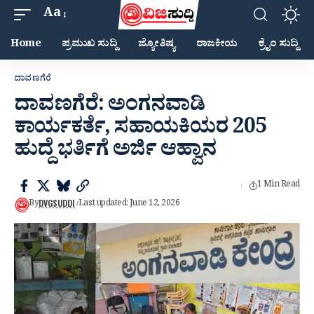
Aa
Home
ಪ್ರಮುಖ ಸುದ್ದಿ
ಜ್ಯೋತಿಷ್ಯ
ರಾಜಕೀಯ
ಕ್ರೈಂ ಸುದ್ದಿ
ದಾವಣಗೆರೆ
ದಾವಣಗೆರೆ: ಅಂಗನವಾಡಿ
ಕಾರ್ಯಕರ್ತೆ, ಸಹಾಯಕಿಯರ 205
ಹುದ್ದೆ ಭರ್ತಿಗೆ ಅರ್ಜಿ ಆಹ್ವಾನ
1 Min Read
DVGSUDDI
By
Last updated: June 12, 2026