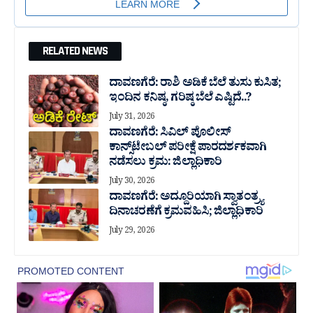
RELATED NEWS
ದಾವಣಗೆರೆ: ರಾಶಿ ಅಡಿಕೆ ಬೆಲೆ ತುಸು‌ ಕುಸಿತ;
ಇಂದಿನ ಕನಿಷ್ಠ, ಗರಿಷ್ಠ ಬೆಲೆ ಎಷ್ಟಿದೆ..?
July 31, 2026
ದಾವಣಗೆರೆ: ಸಿವಿಲ್ ಪೊಲೀಸ್
ಕಾನ್ಸ್‌ಟೇಬಲ್ ಪರೀಕ್ಷೆ ಪಾರದರ್ಶಕವಾಗಿ
ನಡೆಸಲು ಕ್ರಮ: ಜಿಲ್ಲಾಧಿಕಾರಿ
July 30, 2026
ದಾವಣಗೆರೆ: ಅದ್ದೂರಿಯಾಗಿ ಸ್ವಾತಂತ್ರ್ಯ
ದಿನಾಚರಣೆಗೆ ಕ್ರಮವಹಿಸಿ; ಜಿಲ್ಲಾಧಿಕಾರಿ
July 29, 2026