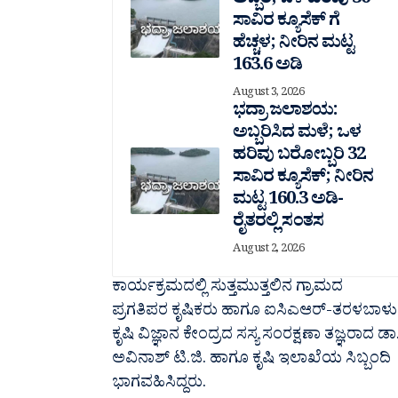
ಅಬ್ಬರ; ಒಳ ಹರಿವು 36
ಸಾವಿರ‌ ಕ್ಯೂಸೆಕ್ ಗೆ
ಹೆಚ್ಚಳ; ನೀರಿನ ಮಟ್ಟ
163.6 ಅಡಿ
August 3, 2026
ಭದ್ರಾ ಜಲಾಶಯ:
ಅಬ್ಬರಿಸಿದ ಮಳೆ; ಒಳ
ಹರಿವು ಬರೋಬ್ಬರಿ 32
ಸಾವಿರ‌ ಕ್ಯೂಸೆಕ್; ನೀರಿನ
ಮಟ್ಟ 160.3 ಅಡಿ-
ರೈತರಲ್ಲಿ ಸಂತಸ
August 2, 2026
ಕಾರ್ಯಕ್ರಮದಲ್ಲಿ ಸುತ್ತಮುತ್ತಲಿನ ಗ್ರಾಮದ
ಪ್ರಗತಿಪರ ಕೃಷಿಕರು ಹಾಗೂ ಐಸಿಎಆರ್-ತರಳಬಾಳು
ಕೃಷಿ ವಿಜ್ಞಾನ ಕೇಂದ್ರದ ಸಸ್ಯ ಸಂರಕ್ಷಣಾ ತಜ್ಞರಾದ ಡಾ
ಅವಿನಾಶ್ ಟಿ.ಜಿ. ಹಾಗೂ ಕೃಷಿ ಇಲಾಖೆಯ ಸಿಬ್ಬಂದಿ
ಭಾಗವಹಿಸಿದ್ದರು.