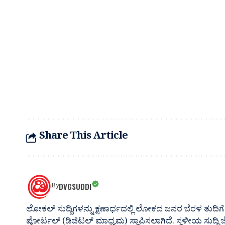
Share This Article
DVGSUDDI
By
ಲೋಕಲ್ ಸುದ್ದಿಗಳನ್ನು ಕ್ಷಣಾರ್ಧದಲ್ಲಿ ಲೋಕದ ಜನರ ಬೆರಳ ತುದಿಗೆ 
ಪೋರ್ಟಲ್ (ಡಿಜಿಟಲ್ ಮಾಧ್ಯಮ) ಸ್ಥಾಪಿಸಲಾಗಿದೆ. ಸ್ಥಳೀಯ ಸುದ್ದಿ