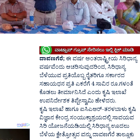
ದಾವಣಗೆರೆ;
ಈ ವರ್ಷ ಅಂತರಾಷ್ಟ್ರೀಯ ಸಿರಿಧಾನ್ಯ
ವರ್ಷವೆಂದು ಆಚರಿಸುವುದರಿಂದ, ಸಿರಿಧಾನ್ಯ
ಬೆಳೆಯುವ ಪ್ರತಿಯೊಬ್ಬ ರೈತರಿಗೂ ಸರ್ಕಾರದ
ಸಹಾಯಧನ ಪ್ರತಿ ಎಕರೆಗೆ 4 ಸಾವಿರ ರೂ.ಗಳಂತೆ
ಕೊಡಲು ತೀರ್ಮಾನಿಸಿದೆ ಎಂದು ಕೃಷಿ ಇಲಾಖೆ
ಉಪನಿರ್ದೇಶಕ ತಿಪ್ಪೇಸ್ವಾಮಿ ಹೇಳಿದರು.
ಕೃಷಿ ಇಲಾಖೆ ಹಾಗೂ ಐಸಿಎಆರ್-ತರಳಬಾಳು ಕೃಷಿ
ವಿಜ್ಞಾನ ಕೇಂದ್ರ ಸಂಯುಕ್ತಾಶ್ರಯದಲ್ಲಿ ಸಾವಯವ
ಸಿರಿ ಯೋಜನೆಯಡಿಯಲ್ಲಿ ಸಿರಿಧಾನ್ಯ ಊದಲು
ಬೆಳೆಯ ಕ್ಷೇತ್ರೋತ್ಸವ ವನ್ನು ದಾವಣಗೆರೆ ತಾಲ್ಲೂಕು