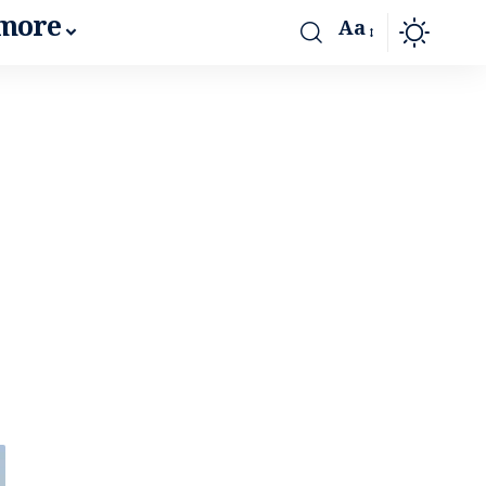
more
Aa