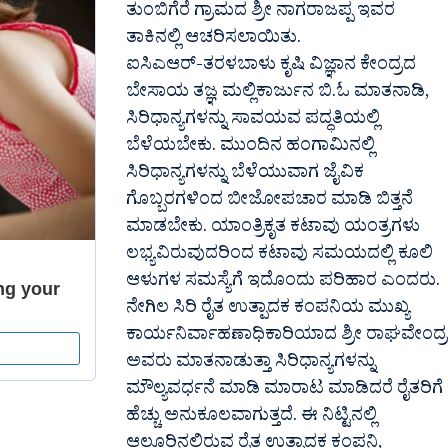
ತುಂಬಿಗೆರೆ ಗ್ರಾಮದ ಶ್ರೀ ನಾಗರಾಜಪ್ಪ ಇವರ
ತಾಕಿನಲ್ಲಿ ಆಚರಿಸಲಾಯಿತು.
ಐಸಿಎಆರ್-ತರಳಬಾಳು ಕೃಷಿ ವಿಜ್ಞಾನ ಕೇಂದ್ರದ
ಬೇಸಾಯ ತಜ್ಞ ಮಲ್ಲಿಕಾರ್ಜುನ ಬಿ.ಓ ಮಾತನಾಡಿ,
ಸಿರಿಧಾನ್ಯಗಳನ್ನು ಸಾವಯವ ಪದ್ಧತಿಯಲ್ಲಿ
ಬೆಳೆಯಬೇಕು. ಮುಂದಿನ ಹಂಗಾಮಿನಲ್ಲಿ
ಸಿರಿಧಾನ್ಯಗಳನ್ನು ಬೆಳೆಯುವಾಗ ಜೈವಿಕ
ಗೊಬ್ಬರಗಳಿಂದ ಬೀಜೋಪಚಾರ ಮಾಡಿ ಬಿತ್ತನೆ
ಮಾಡಬೇಕು. ಯಾಂತ್ರಿಕೃತ ಕಟಾವು ಯಂತ್ರಗಳು
ಲಭ್ಯವಿರುವುದರಿಂದ ಕಟಾವು ಸಮಯದಲ್ಲಿ ಕೂಲಿ
ಆಳುಗಳ ಸಮಸ್ಯೆಗೆ ಇದೊಂದು ಪರಿಹಾರ ಎಂದರು.
ನೇಗಿಲ ಸಿರಿ ರೈತ ಉತ್ಪಾದಕ ಕಂಪನಿಯ ಮುಖ್ಯ
ಕಾರ್ಯನಿರ್ವಾಹಣಾಧಿಕಾರಿಯಾದ ಶ್ರೀ ರಾಘವೇಂದ್ರ
ಅವರು ಮಾತನಾಡುತ್ತಾ ಸಿರಿಧಾನ್ಯಗಳನ್ನು
ಮೌಲ್ಯವರ್ಧನೆ ಮಾಡಿ ಮಾರಾಟ ಮಾಡಿದರೆ ರೈತರಿಗೆ
ಹೆಚ್ಚು ಅನುಕೂಲವಾಗುತ್ತದೆ. ಈ ನಿಟ್ಟಿನಲ್ಲಿ
ಆಲೂರಿನಲ್ಲಿರುವ ರೈತ ಉತ್ಪಾದಕ ಕಂಪನಿ,