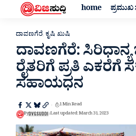
home
ಪ್ರಮುಖ ಸ
ದಾವಣಗೆರೆ
ಕೃಷಿ ಖುಷಿ
ದಾವಣಗೆರೆ: ಸಿರಿಧಾನ್ಯ
ರೈತರಿಗೆ ಪ್ರತಿ ಎಕರೆಗೆ
ಸಹಾಯಧನ
1 Min Read
DVGSUDDI
By
Last updated: March 31, 2023