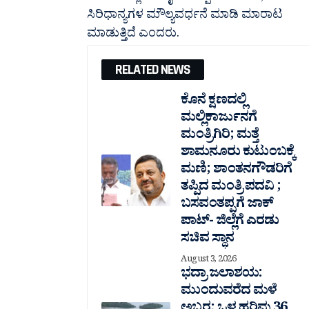
ಸಿರಿಧಾನ್ಯಗಳ ಮೌಲ್ಯವರ್ಧನೆ ಮಾಡಿ ಮಾರಾಟ
ಮಾಡುತ್ತಿದೆ ಎಂದರು.
RELATED NEWS
ಕೊನೆ ಕ್ಷಣದಲ್ಲಿ
ಮಲ್ಲಿಕಾರ್ಜುನಗೆ
ಮಂತ್ರಿಗಿರಿ; ಮತ್ತೆ
ಶಾಮನೂರು ಕುಟುಂಬಕ್ಕೆ
ಮಣಿ; ಶಾಂತನಗೌಡರಿಗೆ
ತಪ್ಪಿದ ಮಂತ್ರಿ ಪದವಿ ;
ಬಸವಂತಪ್ಪಗೆ ಜಾಕ್
ಪಾಟ್- ಜಿಲ್ಲೆಗೆ ಎರಡು
ಸಚಿವ ಸ್ಥಾನ
August 3, 2026
ಭದ್ರಾ ಜಲಾಶಯ:
ಮುಂದುವರೆದ ಮಳೆ