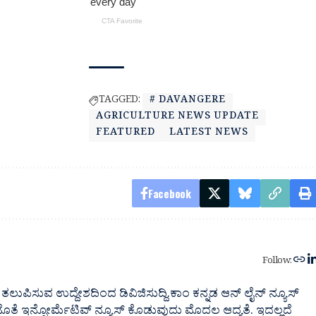
TAGGED:
# DAVANGERE
AGRICULTURE NEWS UPDATE
FEATURED
LATEST NEWS
Facebook
Follow:
ತಲುಪಿಸುವ ಉದ್ದೇಶದಿಂದ ಡಿವಿಜಿಸುದ್ದಿ.ಕಾಂ ಕನ್ನಡ ಆನ್ ಲೈನ್ ನ್ಯೂಸ್
 ಜೊತೆ ಇನ್ಫೋರ್ಮೆಟಿವ್ ನ್ಯೂಸ್ ಕೊಡುವುದು ಮೊದಲ ಆದ್ಯತೆ. ಇದಲ್ಲದೆ