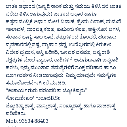
ಜಾತಕ ಆಧಾರದ (ಜನ್ಮ ದಿನಾಂಕ ಮತ್ತು ಸಮಯ ತಿಳಿಸಿದರೆ ಜಾತಕ
ಬರೆದು ತಿಳಿಸಲಾಗುವುದು) ಜಾತಕದ ಆಧಾರ ಹಾಗೂ
ಹಸ್ತಸಾಮುದ್ರಿಕೆ ಆಧಾರ ಮೇಲೆ ವಿವಾಹ, ಪ್ರೇಮ ವಿವಾಹ, ಮದುವೆ
ಸಾಲಾವಳಿ, ದಾಂಪತ್ಯ ಕಲಹ, ಕುಟುಂಬ ಕಲಹ, ಅತ್ತೆ-ಸೊಸೆ ಜಗಳ,
ಸಂತಾನ ಭಾಗ್ಯ, ಸಾಲ ಬಾಧೆ, ಶತ್ರುಗಳಿಂದ ತೊಂದರೆ, ಹಣಕಾಸು
ವ್ಯವಹಾರದಲ್ಲಿ ನಷ್ಟ, ವ್ಯಾಪಾರ ನಷ್ಟ, ಉದ್ಯೋಗದಲ್ಲಿ ಕಿರುಕುಳ,
ವಿದೇಶ ಪ್ರವಾಸ, ಆಸ್ತಿ ಖರೀದಿ, ಜನವಶ ಧನವಶ, ಜನ್ಮ ರಾಶಿ
ನಕ್ಷತ್ರಗಳ ಮೇಲೆ ವ್ಯಾಪಾರ, ರಾಶಿಗಳಿಗೆ ಅನುಗುಣವಾಗಿ ಜನ್ಮರಾಶಿ
ಹರಳು, ಇನ್ನು ಮುಂತಾದ ಸಮಸ್ಯೆಗಳಿಗೆ ಸೂಕ್ತ ಪರಿಹಾರ ಹಾಗೂ
ಮಾರ್ಗದರ್ಶನ ನೀಡಲಾಗುವುದು. ನಿಮ್ಮ ಯಾವುದೇ ಸಮಸ್ಯೆಗಳ
ಸಮಾಲೋಚನೆಗಾಗಿ ಕರೆ ಮಾಡಿರಿ.
“ಆಚಾರ್ಯ ಗುರು ಪರಂಪರಿತಾ ಜ್ಯೋತಿಷ್ಯರು”
ಸೋಮಶೇಖರ್ ಗುರೂಜಿB.Sc
ಜ್ಯೋತಿಷ್ಯ ಶಾಸ್ತ್ರ, ವಾಸ್ತುಶಾಸ್ತ್ರ, ಸಂಖ್ಯಾಶಾಸ್ತ್ರ ಹಾಗೂ ನಾಡಿಶಾಸ್ತ್ರ
ಪರಿಣಿತರು.
Mob. 93534 88403