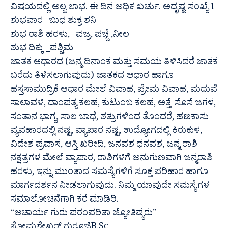
ವಿಷಯದಲ್ಲಿ ಅಲ್ಪ ಲಾಭ. ಈ ದಿನ ಅಧಿಕ ಖರ್ಚು. ಅದೃಷ್ಟ ಸಂಖ್ಯೆ 1
ಶುಭವಾರ _ಬುಧ ಶುಕ್ರ ಶನಿ
ಶುಭ ರಾಶಿ ಹರಳು,_ ವಜ್ರ, ಪಚ್ಚೆ ,ನೀಲ
ಶುಭ ದಿಕ್ಕು _ಪಶ್ಚಿಮ
ಜಾತಕ ಆಧಾರದ (ಜನ್ಮ ದಿನಾಂಕ ಮತ್ತು ಸಮಯ ತಿಳಿಸಿದರೆ ಜಾತಕ
ಬರೆದು ತಿಳಿಸಲಾಗುವುದು) ಜಾತಕದ ಆಧಾರ ಹಾಗೂ
ಹಸ್ತಸಾಮುದ್ರಿಕೆ ಆಧಾರ ಮೇಲೆ ವಿವಾಹ, ಪ್ರೇಮ ವಿವಾಹ, ಮದುವೆ
ಸಾಲಾವಳಿ, ದಾಂಪತ್ಯ ಕಲಹ, ಕುಟುಂಬ ಕಲಹ, ಅತ್ತೆ-ಸೊಸೆ ಜಗಳ,
ಸಂತಾನ ಭಾಗ್ಯ, ಸಾಲ ಬಾಧೆ, ಶತ್ರುಗಳಿಂದ ತೊಂದರೆ, ಹಣಕಾಸು
ವ್ಯವಹಾರದಲ್ಲಿ ನಷ್ಟ, ವ್ಯಾಪಾರ ನಷ್ಟ, ಉದ್ಯೋಗದಲ್ಲಿ ಕಿರುಕುಳ,
ವಿದೇಶ ಪ್ರವಾಸ, ಆಸ್ತಿ ಖರೀದಿ, ಜನವಶ ಧನವಶ, ಜನ್ಮ ರಾಶಿ
ನಕ್ಷತ್ರಗಳ ಮೇಲೆ ವ್ಯಾಪಾರ, ರಾಶಿಗಳಿಗೆ ಅನುಗುಣವಾಗಿ ಜನ್ಮರಾಶಿ
ಹರಳು, ಇನ್ನು ಮುಂತಾದ ಸಮಸ್ಯೆಗಳಿಗೆ ಸೂಕ್ತ ಪರಿಹಾರ ಹಾಗೂ
ಮಾರ್ಗದರ್ಶನ ನೀಡಲಾಗುವುದು. ನಿಮ್ಮ ಯಾವುದೇ ಸಮಸ್ಯೆಗಳ
ಸಮಾಲೋಚನೆಗಾಗಿ ಕರೆ ಮಾಡಿರಿ.
“ಆಚಾರ್ಯ ಗುರು ಪರಂಪರಿತಾ ಜ್ಯೋತಿಷ್ಯರು”