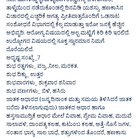
ನಿರ್ಣಯಗಳನ್ನು ಕೈಗೊಳ್ಳುವಾಗ ಉದ್ವೇಗಕ್ಕೆ ಒಳಗಾಗದಿರಿ,
ತಾಳ್ಮೆಯಿಂದ ನಡೆದುಕೊಂಡಲ್ಲಿ ದಿನವಿಡಿ ಯಶಸ್ಸು. ಹಣಕಾಸಿನ
ವಿಚಾರದಲ್ಲಿ ಎಚ್ಚರಿಕೆ ಅಗತ್ಯ. ಪ್ರೀತಿಪಾತ್ರರೊಂದಿಗೆ ಒಡನಾಟ
ಸಂಶೋಧನೆ ವಿಭಾಗದಲ್ಲಿ ಕೆಲ್ಸ ಮಾಡುತ್ತಾ ಇರೋ ಜನಕ್ಕೆ ಹೆಚ್ಚಿನ
ಅಭಿವೃದಿ. ಆರೋಗ್ಯ ವಿಷಯದಲ್ಲಿ ಅಲ್ಪ ಮಟ್ಟಿಗೆ ಕಿರಿ ಕಿರಿ ಇರಲಿದೆ.
ಉದ್ಯೋಗದ ವಿಷಯದಲ್ಲಿ ಸೂಕ್ತ ಸ್ಥಾನಮಾನ ನಿಮಗೆ
ದೊರೆಯಲಿದೆ.
ಅದೃಷ್ಟ ಸಂಖ್ಯೆ _7
ಶುಭ ರತ್ನಗಳು_ ವಜ್ರ ,ನೀಲ, ಮರಕತ.
ಶುಭ ದಿಕ್ಕು_ ಉತ್ತರ
ಶುಭವಾರಗಳು_ ಶುಕ್ರವಾರ ಶನಿವಾರ
ಶುಭ ವರ್ಣಗಳು_ ಬಿಳಿ, ಹಸಿರು
ಜಾತಕ ಆಧಾರದ (ಜನ್ಮ ದಿನಾಂಕ ಮತ್ತು ಸಮಯ ತಿಳಿಸಿದರೆ ಜಾತಕ
ಬರೆದು ತಿಳಿಸಲಾಗುವುದು) ಜಾತಕದ ಆಧಾರ ಹಾಗೂ
ಹಸ್ತಸಾಮುದ್ರಿಕೆ ಆಧಾರ ಮೇಲೆ ವಿವಾಹ, ಪ್ರೇಮ ವಿವಾಹ, ಮದುವೆ
ಸಾಲಾವಳಿ, ದಾಂಪತ್ಯ ಕಲಹ, ಕುಟುಂಬ ಕಲಹ, ಅತ್ತೆ-ಸೊಸೆ ಜಗಳ,
ಸಂತಾನ ಭಾಗ್ಯ, ಸಾಲ ಬಾಧೆ, ಶತ್ರುಗಳಿಂದ ತೊಂದರೆ, ಹಣಕಾಸು