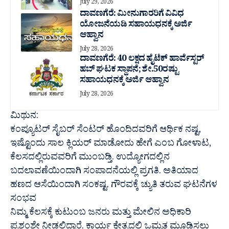
July 29, 2026
ದಾವಣಗೆರೆ: ಮೀನುಗಾರರಿಗೆ ವಿವಿಧ
ಯೋಜನೆಯಡಿ ಸಹಾಯಧನಕ್ಕೆ ಅರ್ಜಿ
ಆಹ್ವಾನ
July 28, 2026
ದಾವಣಗೆರೆ: 40 ಲಕ್ಷದ ಹೈಟೆಕ್ ಹಾರ್ವೆಸ್ಟರ್
ಹಬ್ ಘಟಕ ಸ್ಥಾಪನೆ; ಶೇ.50ರಷ್ಟು
ಸಹಾಯಧನಕ್ಕೆ ಅರ್ಜಿ ಆಹ್ವಾನ
July 28, 2026
ಮಿಥುನ:
ಕಂಪ್ಯೂಟರ್ ಸೈಬರ್ ಸೆಂಟರ್ ಹೊಂದಿದವರಿಗೆ ಆರ್ಥಿಕ ನಷ್ಟ,
ಇಷ್ಟೊಂದು ಸಾಲ ಕ್ಲಿಯರ್ ಮಾಡೋದು ಹೇಗೆ ಎಂಬ ಗೋಳಾಟ,
ಕೆಲಸದಲ್ಲಿರುವವರಿಗೆ ಮುಂಬಡ್ತಿ. ಉದ್ಯೋಗದಲ್ಲಿನ
ಬದಲಾವಣೆಯಿಂದಾಗಿ ಸಂಪಾದನೆಯಲ್ಲಿ ಪ್ರಗತಿ. ಅತಿಯಾದ
ಹಣದ ಆಸೆಯಿಂದಾಗಿ ಸಂಕಷ್ಟ. ಗೌರವಕ್ಕೆ ಚ್ಯುತಿ ತರುವ ಘಟನೆಗಳ
ಸಂಭವ
ನಿಮ್ಮ ಕೆಲಸಕ್ಕೆ ಕುಟುಂಬ ಜನರು ಮತ್ತು ಮೇಲಿನ ಅಧಿಕಾರಿ
ಪ್ರಶಂಶೇ ನೀಡಲಿದ್ದಾರೆ. ಕಾರ್ಯ ಕ್ಷೇತ್ರದಲ್ಲಿ ಒಮ್ಮತ ಮೂಡಿಸಲು