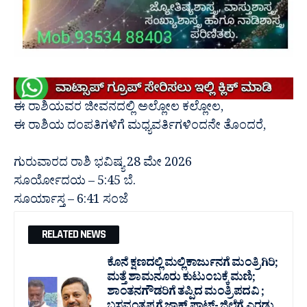
ಈ ರಾಶಿಯವರ ಜೀವನದಲ್ಲಿ ಅಲ್ಲೋಲ ಕಲ್ಲೋಲ,
ಈ ರಾಶಿಯ ದಂಪತಿಗಳಿಗೆ ಮಧ್ಯವರ್ತಿಗಳಿಂದನೇ ತೊಂದರೆ,
ಗುರುವಾರದ ರಾಶಿ ಭವಿಷ್ಯ 28 ಮೇ 2026
ಸೂರ್ಯೋದಯ – 5:45 ಬೆ.
ಸೂರ್ಯಾಸ್ತ – 6:41 ಸಂಜೆ
RELATED NEWS
ಕೊನೆ ಕ್ಷಣದಲ್ಲಿ ಮಲ್ಲಿಕಾರ್ಜುನಗೆ ಮಂತ್ರಿಗಿರಿ;
ಮತ್ತೆ ಶಾಮನೂರು ಕುಟುಂಬಕ್ಕೆ ಮಣಿ;
ಶಾಂತನಗೌಡರಿಗೆ ತಪ್ಪಿದ ಮಂತ್ರಿ ಪದವಿ ;