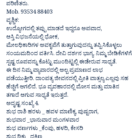
ಪರಿಣಿತರು.
Mob. 93534 88403
ವೃಶ್ಚಿಕ:
ಉದ್ಯೋಗದಲ್ಲಿ ತಪ್ಪು ಮಾಡದೆ ಇದ್ದರೂ ಅಪವಾದ,
ಆಸ್ತಿ ವಿಭಜನೆಯಲ್ಲಿ ಧೋಕ,
ಮೇಲಧಿಕಾರಿಗಳ ಅವಕೃಪೆಗೆ ತುತ್ತಾಗುವುದನ್ನು ತಪ್ಪಿಸಿಕೊಳ್ಳಲು
ಸಂಯಮದಿಂದ ವರ್ತಿಸಿ. ದೇವಿ ದರ್ಶನ ಭಾಗ್ಯ. ನಿಮ್ಮ ಬೇಡಿಕೆಗಳಿಗೆ
ಸ್ಪಷ್ಟ ರೂಪವನ್ನು ಕೊಟ್ಟು ಮುಂದಿಟ್ಟಲ್ಲಿ ಈಡೇರುವ ಸಾಧ್ಯತೆ.
ಈ ದಿನ ನಿಮ್ಮ ವ್ಯಾಪಾರದಲ್ಲಿ ಅಲ್ಪ ಪ್ರಮಾಣದ ಲಾಭ
ಪಡೆಯುತ್ತೀರಿ. ದಾಂಪತ್ಯ ಜೀವನದಲ್ಲಿ ಪ್ರೀತಿ ವಾತ್ಸಲ್ಯ ಎಲ್ಲವು ಸಹ
ಹೆಚ್ಚಿಗೆ ಆಗಲಿದೆ. ಭೂ ವ್ಯವಹಾರದಲ್ಲಿ ಮೋಸ ಮತ್ತು ಮಾತಿನ
ತಗಾದೆ ಆಗುವ ಸಾಧ್ಯತೆ ಇರುತ್ತದೆ.
ಅದೃಷ್ಟ ಸಂಖ್ಯೆ 4.
ಶುಭ ರಾಶಿ ಹರಳು _ ಹವಳ ಮಾಣಿಕ್ಯ, ಪುಷ್ಪರಾಗ,
ಶುಭವಾರ _ಭಾನುವಾರ ಮಂಗಳವಾರ
ಶುಭ ವರ್ಣಗಳು _ಕೆಂಪು, ಹಳದಿ, ಕೇಸರಿ
ಶುಭ ದಿಕ್ಕು _ದಕ್ಷಿಣ