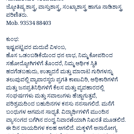
ಸೋಮಶೇಖರ್ ಗುರೂಜಿB.Sc
ಜ್ಯೋತಿಷ್ಯ ಶಾಸ್ತ್ರ, ವಾಸ್ತುಶಾಸ್ತ್ರ, ಸಂಖ್ಯಾಶಾಸ್ತ್ರ ಹಾಗೂ ನಾಡಿಶಾಸ್ತ್ರ
ಪರಿಣಿತರು.
Mob. 93534 88403
ಕುಂಭ:
ಇಷ್ಟಪಟ್ಟವರ ಮದುವೆ ವಿಳಂಬ,
ಹೊಸ ಒಡಂಬಡಿಕೆಯಿಂದ ಧನ ಲಾಭ, ನಿಮ್ಮ ಕೋಪದಿಂದ
ಸಹೋದ್ಯೋಗಿಗಳಿಗೆ ತೊಂದರೆ, ನಿಮ್ಮ ಆರ್ಥಿಕ ಸ್ಥಿತಿ
ಹದಗೆಡಬಹುದು, ಉತ್ಪಾದನೆ ಮತ್ತು ಮಾರಾಟ ಗುರಿಗಳನ್ನು
ತಲುಪುವಲ್ಲಿ ವ್ಯಾಪಾರಸ್ಥರು ಪ್ರಗತಿ ಕಾಣುವಿರಿ, ಅಧಿಕಾರಿಗಳಿಗೆ
ಮತ್ತು ಜನಪ್ರತಿನಿಧಿಗಳಿಗೆ ಕೆಲಸ ಮತ್ತು ವ್ಯವಹಾರದಲ್ಲಿ
ಸಂಘರ್ಷಗಳು ಮತ್ತು ಸವಾಲುಗಳು ಹೆಚ್ಚಾಗುತ್ತವೆ,
ಪರಿಶ್ರಮದಿಂದ ಬಹುದಿನಗಳ ಕನಸು ನನಸಾಗಲಿದೆ. ಮನೆಗೆ
ಬಂಧುಗಳ ಆಗಮನ ಸಾಧ್ಯತೆ. ವಿದ್ಯಾರ್ಥಿಗಳಿಗೆ ಮುಂದಿನ
ವ್ಯಾಸಂಗದ ಬಗೆಗಿನ ದಂದ್ವ ನಿವಾರಣೆಯಾಗಿ ನಿಖರತೆ ಮೂಡಲಿದೆ.
ಈ ದಿನ ದಾಯದಿಗಳ ಕಲಹ ಆಗಲಿದೆ. ಮಕ್ಕಳಿಗೆ ಅನಾರೋಗ್ಯ