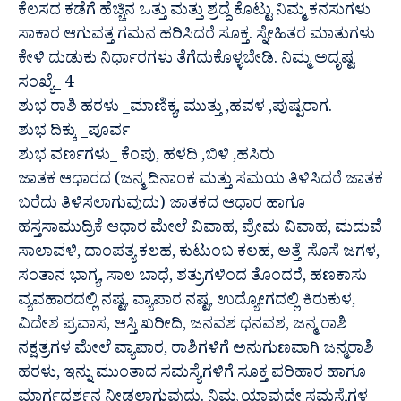
ಕೆಲಸದ ಕಡೆಗೆ ಹೆಚ್ಚಿನ ಒತ್ತು ಮತ್ತು ಶ್ರದ್ದೆ ಕೊಟ್ಟು ನಿಮ್ಮ ಕನಸುಗಳು
ಸಾಕಾರ ಆಗುವತ್ತ ಗಮನ ಹರಿಸಿದರೆ ಸೂಕ್ತ. ಸ್ನೇಹಿತರ ಮಾತುಗಳು
ಕೇಳಿ ದುಡುಕು ನಿರ್ಧಾರಗಳು ತೆಗೆದುಕೊಳ್ಳಬೇಡಿ. ನಿಮ್ಮ ಅದೃಷ್ಟ
ಸಂಖ್ಯೆ_ 4
ಶುಭ ರಾಶಿ ಹರಳು _ಮಾಣಿಕ್ಯ, ಮುತ್ತು ,ಹವಳ ,ಪುಷ್ಪರಾಗ.
ಶುಭ ದಿಕ್ಕು _ಪೂರ್ವ
ಶುಭ ವರ್ಣಗಳು_ ಕೆಂಪು, ಹಳದಿ ,ಬಿಳಿ ,ಹಸಿರು
ಜಾತಕ ಆಧಾರದ (ಜನ್ಮ ದಿನಾಂಕ ಮತ್ತು ಸಮಯ ತಿಳಿಸಿದರೆ ಜಾತಕ
ಬರೆದು ತಿಳಿಸಲಾಗುವುದು) ಜಾತಕದ ಆಧಾರ ಹಾಗೂ
ಹಸ್ತಸಾಮುದ್ರಿಕೆ ಆಧಾರ ಮೇಲೆ ವಿವಾಹ, ಪ್ರೇಮ ವಿವಾಹ, ಮದುವೆ
ಸಾಲಾವಳಿ, ದಾಂಪತ್ಯ ಕಲಹ, ಕುಟುಂಬ ಕಲಹ, ಅತ್ತೆ-ಸೊಸೆ ಜಗಳ,
ಸಂತಾನ ಭಾಗ್ಯ, ಸಾಲ ಬಾಧೆ, ಶತ್ರುಗಳಿಂದ ತೊಂದರೆ, ಹಣಕಾಸು
ವ್ಯವಹಾರದಲ್ಲಿ ನಷ್ಟ, ವ್ಯಾಪಾರ ನಷ್ಟ, ಉದ್ಯೋಗದಲ್ಲಿ ಕಿರುಕುಳ,
ವಿದೇಶ ಪ್ರವಾಸ, ಆಸ್ತಿ ಖರೀದಿ, ಜನವಶ ಧನವಶ, ಜನ್ಮ ರಾಶಿ
ನಕ್ಷತ್ರಗಳ ಮೇಲೆ ವ್ಯಾಪಾರ, ರಾಶಿಗಳಿಗೆ ಅನುಗುಣವಾಗಿ ಜನ್ಮರಾಶಿ
ಹರಳು, ಇನ್ನು ಮುಂತಾದ ಸಮಸ್ಯೆಗಳಿಗೆ ಸೂಕ್ತ ಪರಿಹಾರ ಹಾಗೂ
ಮಾರ್ಗದರ್ಶನ ನೀಡಲಾಗುವುದು. ನಿಮ್ಮ ಯಾವುದೇ ಸಮಸ್ಯೆಗಳ