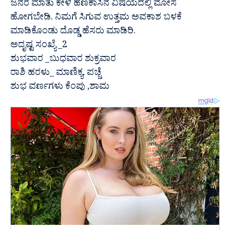
ಜನರ ಮಾತು ಕೇಳಿ ಹಣಕಾಸಿನ ವಿಷಯದಲ್ಲಿ ಮೋಸ
ಹೋಗಬೇಡಿ. ನಿಮಗೆ ಸಿಗುವ ಉತ್ತಮ ಅವಕಾಶ ಬಳಕೆ
ಮಾಡಿಕೊಂಡು ದೊಡ್ಡ ಹೆಸರು ಮಾಡಿರಿ.
ಅದೃಷ್ಟ ಸಂಖ್ಯೆ _2
ಶುಭವಾರ _ಬುಧವಾರ ಶುಕ್ರವಾರ
ರಾಶಿ ಹರಳು_ ಮಾಣಿಕ್ಯ, ಪಚ್ಚೆ
ಶುಭ ವರ್ಣಗಳು ಕೆಂಪು ,ಶಾಮ