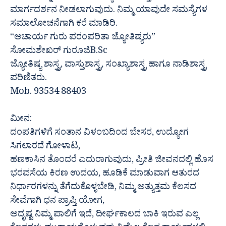
ಮಾರ್ಗದರ್ಶನ ನೀಡಲಾಗುವುದು. ನಿಮ್ಮ ಯಾವುದೇ ಸಮಸ್ಯೆಗಳ
ಸಮಾಲೋಚನೆಗಾಗಿ ಕರೆ ಮಾಡಿರಿ.
“ಆಚಾರ್ಯ ಗುರು ಪರಂಪರಿತಾ ಜ್ಯೋತಿಷ್ಯರು”
ಸೋಮಶೇಖರ್ ಗುರೂಜಿB.Sc
ಜ್ಯೋತಿಷ್ಯ ಶಾಸ್ತ್ರ, ವಾಸ್ತುಶಾಸ್ತ್ರ, ಸಂಖ್ಯಾಶಾಸ್ತ್ರ ಹಾಗೂ ನಾಡಿಶಾಸ್ತ್ರ
ಪರಿಣಿತರು.
Mob. 93534 88403
ಮೀನ:
ದಂಪತಿಗಳಿಗೆ ಸಂತಾನ ವಿಳಂಬದಿಂದ ಬೇಸರ, ಉದ್ಯೋಗ
ಸಿಗಲಾರದೆ ಗೋಳಾಟ,
ಹಣಕಾಸಿನ ತೊಂದರೆ ಎದುರಾಗುವುದು, ಪ್ರೀತಿ ಜೀವನದಲ್ಲಿ ಹೊಸ
ಭರವಸೆಯ ಕಿರಣ ಉದಯ, ಹೂಡಿಕೆ ಮಾಡುವಾಗ ಆತುರದ
ನಿರ್ಧಾರಗಳನ್ನು ತೆಗೆದುಕೊಳ್ಳಬೇಡಿ, ನಿಮ್ಮ ಅತ್ಯುತ್ತಮ ಕೆಲಸದ
ಸೇವೆಗಾಗಿ ಧನ ಪ್ರಾಪ್ತಿ ಯೋಗ,
ಅದೃಷ್ಟ ನಿಮ್ಮ ಪಾಲಿಗೆ ಇದೆ, ದೀರ್ಘಕಾಲದ ಬಾಕಿ ಇರುವ ಎಲ್ಲ