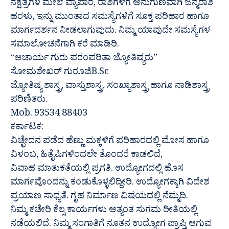
ನಕ್ಷತ್ರಗಳ ಮೇಲೆ ವ್ಯಾಪಾರ, ರಾಶಿಗಳಿಗೆ ಅನುಗುಣವಾಗಿ ಜನ್ಮರಾಶಿ
ಹರಳು, ಇನ್ನು ಮುಂತಾದ ಸಮಸ್ಯೆಗಳಿಗೆ ಸೂಕ್ತ ಪರಿಹಾರ ಹಾಗೂ
ಮಾರ್ಗದರ್ಶನ ನೀಡಲಾಗುವುದು. ನಿಮ್ಮ ಯಾವುದೇ ಸಮಸ್ಯೆಗಳ
ಸಮಾಲೋಚನೆಗಾಗಿ ಕರೆ ಮಾಡಿರಿ.
“ಆಚಾರ್ಯ ಗುರು ಪರಂಪರಿತಾ ಜ್ಯೋತಿಷ್ಯರು”
ಸೋಮಶೇಖರ್ ಗುರೂಜಿB.Sc
ಜ್ಯೋತಿಷ್ಯ ಶಾಸ್ತ್ರ, ವಾಸ್ತುಶಾಸ್ತ್ರ, ಸಂಖ್ಯಾಶಾಸ್ತ್ರ ಹಾಗೂ ನಾಡಿಶಾಸ್ತ್ರ
ಪರಿಣಿತರು.
Mob. 93534 88403
ಕರ್ಕಾಟಕ:
ವಿಚ್ಛೇದನ ಪಡೆದ ಹೆಣ್ಣು ಮಕ್ಕಳಿಗೆ ಪರಿಹಾರದಲ್ಲಿ ಮೋಸ ಹಾಗೂ
ವಿಳಂಬ, ಹಿತೈಷಿಗಳಿಂದಲೇ ತೊಂದರೆ ಕಾಡಲಿದೆ,
ವಿವಾಹ ಮಾತುಕತೆಯಲ್ಲಿ ಪ್ರಗತಿ. ಉದ್ಯೋಗದಲ್ಲಿ ಹೊಸ
ಮಾರ್ಗವೊಂದನ್ನು ಕಂಡುಕೊಳ್ಳಲಿದ್ದೀರಿ. ಉದ್ಯೋಗಕ್ಕಾಗಿ ವಿದೇಶ
ಪ್ರಯಾಣ ಸಾಧ್ಯತೆ. ಗೃಹ ನಿರ್ಮಾಣ ವಿಷಯದಲ್ಲಿ ನೆಮ್ಮದಿ.
ನಿಮ್ಮ ಕಚೇರಿ ಕೆಲ್ಸ ಕಾರ್ಯಗಳು ಅತ್ಯಂತ ಸುಗಮ ರೀತಿಯಲ್ಲಿ
ನಡೆಯಲಿದೆ. ನಿಮ್ಮ ಸಂಗಾತಿಗೆ ನೂತನ ಉದ್ಯೋಗ ಪ್ರಾಪ್ತಿ ಆಗುವ