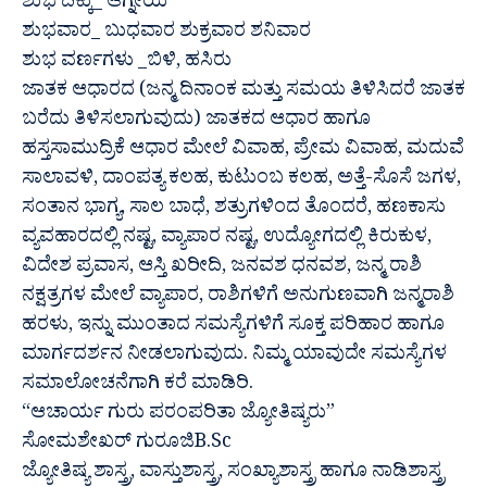
ಶುಭ ದಿಕ್ಕು_ ಆಗ್ನೇಯ
ಶುಭವಾರ_ ಬುಧವಾರ ಶುಕ್ರವಾರ ಶನಿವಾರ
ಶುಭ ವರ್ಣಗಳು _ಬಿಳಿ, ಹಸಿರು
ಜಾತಕ ಆಧಾರದ (ಜನ್ಮ ದಿನಾಂಕ ಮತ್ತು ಸಮಯ ತಿಳಿಸಿದರೆ ಜಾತಕ
ಬರೆದು ತಿಳಿಸಲಾಗುವುದು) ಜಾತಕದ ಆಧಾರ ಹಾಗೂ
ಹಸ್ತಸಾಮುದ್ರಿಕೆ ಆಧಾರ ಮೇಲೆ ವಿವಾಹ, ಪ್ರೇಮ ವಿವಾಹ, ಮದುವೆ
ಸಾಲಾವಳಿ, ದಾಂಪತ್ಯ ಕಲಹ, ಕುಟುಂಬ ಕಲಹ, ಅತ್ತೆ-ಸೊಸೆ ಜಗಳ,
ಸಂತಾನ ಭಾಗ್ಯ, ಸಾಲ ಬಾಧೆ, ಶತ್ರುಗಳಿಂದ ತೊಂದರೆ, ಹಣಕಾಸು
ವ್ಯವಹಾರದಲ್ಲಿ ನಷ್ಟ, ವ್ಯಾಪಾರ ನಷ್ಟ, ಉದ್ಯೋಗದಲ್ಲಿ ಕಿರುಕುಳ,
ವಿದೇಶ ಪ್ರವಾಸ, ಆಸ್ತಿ ಖರೀದಿ, ಜನವಶ ಧನವಶ, ಜನ್ಮ ರಾಶಿ
ನಕ್ಷತ್ರಗಳ ಮೇಲೆ ವ್ಯಾಪಾರ, ರಾಶಿಗಳಿಗೆ ಅನುಗುಣವಾಗಿ ಜನ್ಮರಾಶಿ
ಹರಳು, ಇನ್ನು ಮುಂತಾದ ಸಮಸ್ಯೆಗಳಿಗೆ ಸೂಕ್ತ ಪರಿಹಾರ ಹಾಗೂ
ಮಾರ್ಗದರ್ಶನ ನೀಡಲಾಗುವುದು. ನಿಮ್ಮ ಯಾವುದೇ ಸಮಸ್ಯೆಗಳ
ಸಮಾಲೋಚನೆಗಾಗಿ ಕರೆ ಮಾಡಿರಿ.
“ಆಚಾರ್ಯ ಗುರು ಪರಂಪರಿತಾ ಜ್ಯೋತಿಷ್ಯರು”
ಸೋಮಶೇಖರ್ ಗುರೂಜಿB.Sc
ಜ್ಯೋತಿಷ್ಯ ಶಾಸ್ತ್ರ, ವಾಸ್ತುಶಾಸ್ತ್ರ, ಸಂಖ್ಯಾಶಾಸ್ತ್ರ ಹಾಗೂ ನಾಡಿಶಾಸ್ತ್ರ