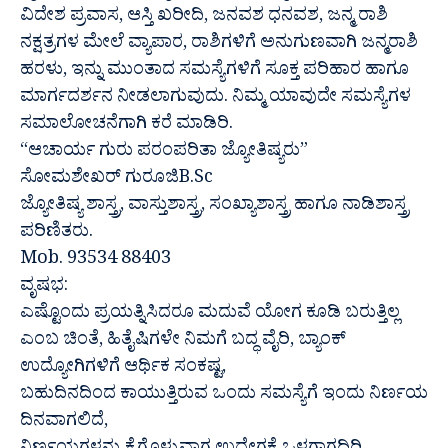
ವಿದೇಶ ಪ್ರವಾಸ, ಆಸ್ತಿ ಖರೀದಿ, ಜನವಶ ಧನವಶ, ಜನ್ಮ ರಾಶಿ
ನಕ್ಷತ್ರಗಳ ಮೇಲೆ ವ್ಯಾಪಾರ, ರಾಶಿಗಳಿಗೆ ಅನುಗುಣವಾಗಿ ಜನ್ಮರಾಶಿ
ಹರಳು, ಇನ್ನು ಮುಂತಾದ ಸಮಸ್ಯೆಗಳಿಗೆ ಸೂಕ್ತ ಪರಿಹಾರ ಹಾಗೂ
ಮಾರ್ಗದರ್ಶನ ನೀಡಲಾಗುವುದು. ನಿಮ್ಮ ಯಾವುದೇ ಸಮಸ್ಯೆಗಳ
ಸಮಾಲೋಚನೆಗಾಗಿ ಕರೆ ಮಾಡಿರಿ.
“ಆಚಾರ್ಯ ಗುರು ಪರಂಪರಿತಾ ಜ್ಯೋತಿಷ್ಯರು”
ಸೋಮಶೇಖರ್ ಗುರೂಜಿB.Sc
ಜ್ಯೋತಿಷ್ಯ ಶಾಸ್ತ್ರ, ವಾಸ್ತುಶಾಸ್ತ್ರ, ಸಂಖ್ಯಾಶಾಸ್ತ್ರ ಹಾಗೂ ನಾಡಿಶಾಸ್ತ್ರ
ಪರಿಣಿತರು.
Mob. 93534 88403
ವೃಷಭ:
ಎಷ್ಟೊಂದು ಪ್ರಯತ್ನಿಸಿದರೂ ಮದುವೆ ಯೋಗ ಕೂಡಿ ಬರುತ್ತಿಲ್ಲ
ಎಂಬ ಚಿಂತೆ, ಹಿತೈಷಿಗಳೇ ನಿಮಗೆ ಬದ್ಧ ವೈರಿ, ಬ್ಯಾಂಕ್
ಉದ್ಯೋಗಿಗಳಿಗೆ ಆರ್ಥಿಕ ಸಂಕಷ್ಟ,
ಬಹುದಿನದಿಂದ ಕಾಯುತ್ತಿರುವ ಒಂದು ಸಮಸ್ಯೆಗೆ ಇಂದು ನಿರ್ಣಯ
ದಿನವಾಗಲಿದೆ,