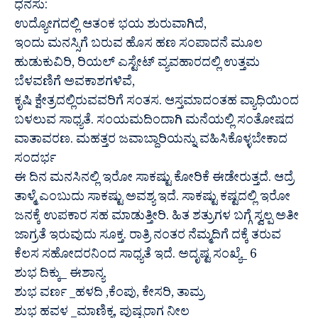
ಧನಸು:
ಉದ್ಯೋಗದಲ್ಲಿ ಆತಂಕ ಭಯ ಶುರುವಾಗಿದೆ,
ಇಂದು ಮನಸ್ಸಿಗೆ ಬರುವ ಹೊಸ ಹಣ ಸಂಪಾದನೆ ಮೂಲ
ಹುಡುಕುವಿರಿ, ರಿಯಲ್ ಎಸ್ಟೇಟ್ ವ್ಯವಹಾರದಲ್ಲಿ ಉತ್ತಮ
ಬೆಳವಣಿಗೆ ಅವಕಾಶಗಳಿವೆ,
ಕೃಷಿ ಕ್ಷೇತ್ರದಲ್ಲಿರುವವರಿಗೆ ಸಂತಸ. ಆಸ್ತಮಾದಂತಹ ವ್ಯಾಧಿಯಿಂದ
ಬಳಲುವ ಸಾಧ್ಯತೆ. ಸಂಯಮದಿಂದಾಗಿ ಮನೆಯಲ್ಲಿ ಸಂತೋಷದ
ವಾತಾವರಣ. ಮಹತ್ತರ ಜವಾಬ್ದಾರಿಯನ್ನು ವಹಿಸಿಕೊಳ್ಳಬೇಕಾದ
ಸಂದರ್ಭ
ಈ ದಿನ ಮನಸಿನಲ್ಲಿ ಇರೋ ಸಾಕಷ್ಟು ಕೋರಿಕೆ ಈಡೇರುತ್ತದೆ. ಆದ್ರೆ
ತಾಳ್ಮೆ ಎಂಬುದು ಸಾಕಷ್ಟು ಅವಶ್ಯ ಇದೆ. ಸಾಕಷ್ಟು ಕಷ್ಟದಲ್ಲಿ ಇರೋ
ಜನಕ್ಕೆ ಉಪಕಾರ ಸಹ ಮಾಡುತ್ತೀರಿ. ಹಿತ ಶತ್ರುಗಳ ಬಗ್ಗೆ ಸ್ವಲ್ಪ ಅತೀ
ಜಾಗ್ರತೆ ಇರುವುದು ಸೂಕ್ತ. ರಾತ್ರಿ ನಂತರ ನೆಮ್ಮದಿಗೆ ದಕ್ಕೆ ತರುವ
ಕೆಲಸ ಸಹೋದರನಿಂದ ಸಾಧ್ಯತೆ ಇದೆ. ಅದೃಷ್ಟ ಸಂಖ್ಯೆ_ 6
ಶುಭ ದಿಕ್ಕು_ ಈಶಾನ್ಯ
ಶುಭ ವರ್ಣ _ಹಳದಿ ,ಕೆಂಪು, ಕೇಸರಿ, ತಾಮ್ರ
ಶುಭ ಹವಳ _ಮಾಣಿಕ್ಯ, ಪುಷ್ಪರಾಗ ನೀಲ