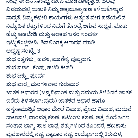
ನೀವು ಈ ದಿನ ಸಾಕಷ್ಟು ಕೋಪ ಮಾಡಿಕೊಳ್ಳುತ್ತೀರಿ. ಹಲವು
ವಿಷಯದಲ್ಲಿ ದುಡುಕಿ ನಿಮ್ಮ ಅತ್ಯಮೂಲ್ಯ ಹಣ ಕಳೆದುಕೊಳ್ಳುವ
ಸಾಧ್ಯತೆ. ನಿಮ್ಮ ಕಛೇರಿ ಕಾರ್ಯಗಳು ಅತ್ಯಂತ ವೇಗ ಪಡೆಯಲಿದೆ.
ನಿಮ್ಮ ಹಿತ ಶತ್ರುಗಳಿಂದ ನಿಮಗೆ ತೊಂದ್ರೆ ಆಗುವ ಸಾಧ್ಯತೆ. ಮಾತು
ಹೆಚ್ಚು ಆಡಬೇಡಿ ಮತ್ತು ಅಂತಹ ಜನರ ಸಂಪರ್ಕ
ಇಟ್ಟುಕೊಳ್ಲಬೇಡಿ. ಶಿವಲಿಂಗಕ್ಕೆ ಆರಾಧನೆ ಮಾಡಿ.
ಅದೃಷ್ಟ ಸಂಖ್ಯೆ_ 3.
ಶುಭ ರತ್ನಗಳು_ ಹವಳ, ಮಾಣಿಕ್ಯ, ಪುಷ್ಪರಾಗ.
ಶುಭ ವರ್ಣ_ ಕೆಂಪು, ಹಳದಿ ಕೇಸರಿ.
ಶುಭ ದಿಕ್ಕು_ ಪೂರ್ವ
ಶುಭ ವಾರ_ ಮಂಗಳವಾರ ಗುರುವಾರ
ಜಾತಕ ಆಧಾರದ (ಜನ್ಮ ದಿನಾಂಕ ಮತ್ತು ಸಮಯ ತಿಳಿಸಿದರೆ ಜಾತಕ
ಬರೆದು ತಿಳಿಸಲಾಗುವುದು) ಜಾತಕದ ಆಧಾರ ಹಾಗೂ
ಹಸ್ತಸಾಮುದ್ರಿಕೆ ಆಧಾರ ಮೇಲೆ ವಿವಾಹ, ಪ್ರೇಮ ವಿವಾಹ, ಮದುವೆ
ಸಾಲಾವಳಿ, ದಾಂಪತ್ಯ ಕಲಹ, ಕುಟುಂಬ ಕಲಹ, ಅತ್ತೆ-ಸೊಸೆ ಜಗಳ,
ಸಂತಾನ ಭಾಗ್ಯ, ಸಾಲ ಬಾಧೆ, ಶತ್ರುಗಳಿಂದ ತೊಂದರೆ, ಹಣಕಾಸು
ವ್ಯವಹಾರದಲ್ಲಿ ನಷ್ಟ, ವ್ಯಾಪಾರ ನಷ್ಟ, ಉದ್ಯೋಗದಲ್ಲಿ ಕಿರುಕುಳ,