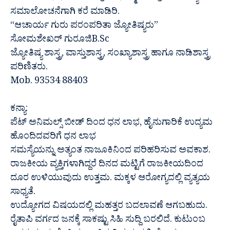
ಸಮಾಲೋಚನೆಗಾಗಿ ಕರೆ ಮಾಡಿರಿ.
“ಆಚಾರ್ಯ ಗುರು ಪರಂಪರಿತಾ ಜ್ಯೋತಿಷ್ಯರು”
ಸೋಮಶೇಖರ್ ಗುರೂಜಿB.Sc
ಜ್ಯೋತಿಷ್ಯ ಶಾಸ್ತ್ರ, ವಾಸ್ತುಶಾಸ್ತ್ರ, ಸಂಖ್ಯಾಶಾಸ್ತ್ರ ಹಾಗೂ ನಾಡಿಶಾಸ್ತ್ರ
ಪರಿಣಿತರು.
Mob. 93534 88403
ಕನ್ಯಾ:
ಪೆಟ್ ಅನಿಮಲ್ಸ್ ಬೀಡ್ ದಿಂದ ಧನ ಲಾಭ, ಹೈನುಗಾರಿಕೆ ಉದ್ಯಮ
ಹೊಂದಿದವರಿಗೆ ಧನ ಲಾಭ
ಸಮಸ್ಯೆಯನ್ನು ಅತ್ಯಂತ ನಾಜೂಕಿನಿಂದ ಪರಿಹರಿಸುವ ಅವಕಾಶ.
ರಾಜಕೀಯ ವ್ಯಕ್ತಿಗಳಾಗಿದ್ದರೆ ದಿನದ ಮಟ್ಟಿಗೆ ರಾಜಕೀಯದಿಂದ
ದೂರ ಉಳಿಯುವುದು ಉತ್ತಮ. ಮಕ್ಕಳ ಆರೋಗ್ಯದಲ್ಲಿ ವ್ಯತ್ಯಯ
ಸಾಧ್ಯತೆ.
ಉದ್ಯೋಗದ ವಿಷಯದಲ್ಲಿ ಮಹತ್ತರ ಬದಲಾವಣೆ ಆಗಬಹುದು.
ರೈತಾಪಿ ವರ್ಗದ ಜನಕ್ಕೆ ಸಾಕಷ್ಟು ಸಿಹಿ ಸುದ್ದಿ ಬರಲಿದೆ. ಕುಟುಂಬ