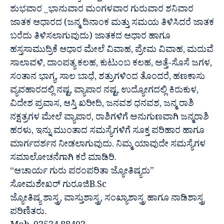
ಶುಭವಾರ _ಭಾನುವಾರ ಮಂಗಳವಾರ ಗುರುವಾರ ಶನಿವಾರ
ಜಾತಕ ಆಧಾರದ (ಜನ್ಮ ದಿನಾಂಕ ಮತ್ತು ಸಮಯ ತಿಳಿಸಿದರೆ ಜಾತಕ
ಬರೆದು ತಿಳಿಸಲಾಗುವುದು) ಜಾತಕದ ಆಧಾರ ಹಾಗೂ
ಹಸ್ತಸಾಮುದ್ರಿಕೆ ಆಧಾರ ಮೇಲೆ ವಿವಾಹ, ಪ್ರೇಮ ವಿವಾಹ, ಮದುವೆ
ಸಾಲಾವಳಿ, ದಾಂಪತ್ಯ ಕಲಹ, ಕುಟುಂಬ ಕಲಹ, ಅತ್ತೆ-ಸೊಸೆ ಜಗಳ,
ಸಂತಾನ ಭಾಗ್ಯ, ಸಾಲ ಬಾಧೆ, ಶತ್ರುಗಳಿಂದ ತೊಂದರೆ, ಹಣಕಾಸು
ವ್ಯವಹಾರದಲ್ಲಿ ನಷ್ಟ, ವ್ಯಾಪಾರ ನಷ್ಟ, ಉದ್ಯೋಗದಲ್ಲಿ ಕಿರುಕುಳ,
ವಿದೇಶ ಪ್ರವಾಸ, ಆಸ್ತಿ ಖರೀದಿ, ಜನವಶ ಧನವಶ, ಜನ್ಮ ರಾಶಿ
ನಕ್ಷತ್ರಗಳ ಮೇಲೆ ವ್ಯಾಪಾರ, ರಾಶಿಗಳಿಗೆ ಅನುಗುಣವಾಗಿ ಜನ್ಮರಾಶಿ
ಹರಳು, ಇನ್ನು ಮುಂತಾದ ಸಮಸ್ಯೆಗಳಿಗೆ ಸೂಕ್ತ ಪರಿಹಾರ ಹಾಗೂ
ಮಾರ್ಗದರ್ಶನ ನೀಡಲಾಗುವುದು. ನಿಮ್ಮ ಯಾವುದೇ ಸಮಸ್ಯೆಗಳ
ಸಮಾಲೋಚನೆಗಾಗಿ ಕರೆ ಮಾಡಿರಿ.
“ಆಚಾರ್ಯ ಗುರು ಪರಂಪರಿತಾ ಜ್ಯೋತಿಷ್ಯರು”
ಸೋಮಶೇಖರ್ ಗುರೂಜಿB.Sc
ಜ್ಯೋತಿಷ್ಯ ಶಾಸ್ತ್ರ, ವಾಸ್ತುಶಾಸ್ತ್ರ, ಸಂಖ್ಯಾಶಾಸ್ತ್ರ ಹಾಗೂ ನಾಡಿಶಾಸ್ತ್ರ
ಪರಿಣಿತರು.