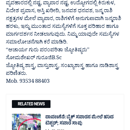
ವ್ಯವಹಾರದಲ್ಲಿ ನಷ್ಟ, ವ್ಯಾಪಾರ ನಷ್ಟ, ಉದ್ಯೋಗದಲ್ಲಿ ಕಿರುಕುಳ,
ವಿದೇಶ ಪ್ರವಾಸ, ಆಸ್ತಿ ಖರೀದಿ, ಜನವಶ ಧನವಶ, ಜನ್ಮ ರಾಶಿ
ನಕ್ಷತ್ರಗಳ ಮೇಲೆ ವ್ಯಾಪಾರ, ರಾಶಿಗಳಿಗೆ ಅನುಗುಣವಾಗಿ ಜನ್ಮರಾಶಿ
ಹರಳು, ಇನ್ನು ಮುಂತಾದ ಸಮಸ್ಯೆಗಳಿಗೆ ಸೂಕ್ತ ಪರಿಹಾರ ಹಾಗೂ
ಮಾರ್ಗದರ್ಶನ ನೀಡಲಾಗುವುದು. ನಿಮ್ಮ ಯಾವುದೇ ಸಮಸ್ಯೆಗಳ
ಸಮಾಲೋಚನೆಗಾಗಿ ಕರೆ ಮಾಡಿರಿ.
“ಆಚಾರ್ಯ ಗುರು ಪರಂಪರಿತಾ ಜ್ಯೋತಿಷ್ಯರು”
ಸೋಮಶೇಖರ್ ಗುರೂಜಿB.Sc
ಜ್ಯೋತಿಷ್ಯ ಶಾಸ್ತ್ರ, ವಾಸ್ತುಶಾಸ್ತ್ರ, ಸಂಖ್ಯಾಶಾಸ್ತ್ರ ಹಾಗೂ ನಾಡಿಶಾಸ್ತ್ರ
ಪರಿಣಿತರು.
Mob. 93534 88403
RELATED NEWS
ದಾವಣಗೆರೆ: ಬೈಕ್ ಸವಾರನ ಮೇಲೆ ಹರಿದ
ಟಿಪ್ಪರ್; ಸವಾರ ಸಾವು