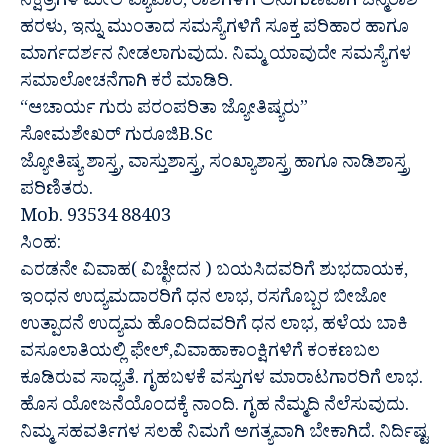
ನಕ್ಷತ್ರಗಳ ಮೇಲೆ ವ್ಯಾಪಾರ, ರಾಶಿಗಳಿಗೆ ಅನುಗುಣವಾಗಿ ಜನ್ಮರಾಶಿ
ಹರಳು, ಇನ್ನು ಮುಂತಾದ ಸಮಸ್ಯೆಗಳಿಗೆ ಸೂಕ್ತ ಪರಿಹಾರ ಹಾಗೂ
ಮಾರ್ಗದರ್ಶನ ನೀಡಲಾಗುವುದು. ನಿಮ್ಮ ಯಾವುದೇ ಸಮಸ್ಯೆಗಳ
ಸಮಾಲೋಚನೆಗಾಗಿ ಕರೆ ಮಾಡಿರಿ.
“ಆಚಾರ್ಯ ಗುರು ಪರಂಪರಿತಾ ಜ್ಯೋತಿಷ್ಯರು”
ಸೋಮಶೇಖರ್ ಗುರೂಜಿB.Sc
ಜ್ಯೋತಿಷ್ಯ ಶಾಸ್ತ್ರ, ವಾಸ್ತುಶಾಸ್ತ್ರ, ಸಂಖ್ಯಾಶಾಸ್ತ್ರ ಹಾಗೂ ನಾಡಿಶಾಸ್ತ್ರ
ಪರಿಣಿತರು.
Mob. 93534 88403
ಸಿಂಹ:
ಎರಡನೇ ವಿವಾಹ( ವಿಚ್ಛೇದನ ) ಬಯಸಿದವರಿಗೆ ಶುಭದಾಯಕ,
ಇಂಧನ ಉದ್ಯಮದಾರರಿಗೆ ಧನ ಲಾಭ, ರಸಗೊಬ್ಬರ ಬೀಜೋ
ಉತ್ಪಾದನೆ ಉದ್ಯಮ ಹೊಂದಿದವರಿಗೆ ಧನ ಲಾಭ, ಹಳೆಯ ಬಾಕಿ
ವಸೂಲಾತಿಯಲ್ಲಿ ಫೇಲ್,ವಿವಾಹಾಕಾಂಕ್ಷಿಗಳಿಗೆ ಕಂಕಣಬಲ
ಕೂಡಿರುವ ಸಾಧ್ಯತೆ. ಗೃಹಬಳಕೆ ವಸ್ತುಗಳ ಮಾರಾಟಗಾರರಿಗೆ ಲಾಭ.
ಹೊಸ ಯೋಜನೆಯೊಂದಕ್ಕೆ ನಾಂದಿ. ಗೃಹ ನೆಮ್ಮದಿ ನೆಲೆಸುವುದು.
ನಿಮ್ಮ ಸಹವರ್ತಿಗಳ ಸಲಹೆ ನಿಮಗೆ ಅಗತ್ಯವಾಗಿ ಬೇಕಾಗಿದೆ. ನಿರ್ದಿಷ್ಟ