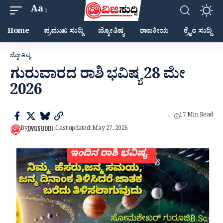
Aa
Home
ಪ್ರಮುಖ ಸುದ್ದಿ
ಜ್ಯೋತಿಷ್ಯ
ರಾಜಕೀಯ
ಕ್ರೈಂ ಸುದ್ದಿ
ಜ್ಯೋತಿಷ್ಯ
ಗುರುವಾರದ ರಾಶಿ ಭವಿಷ್ಯ 28 ಮೇ
2026
17 Min Read
DVGSUDDI
By
Last updated: May 27, 2026