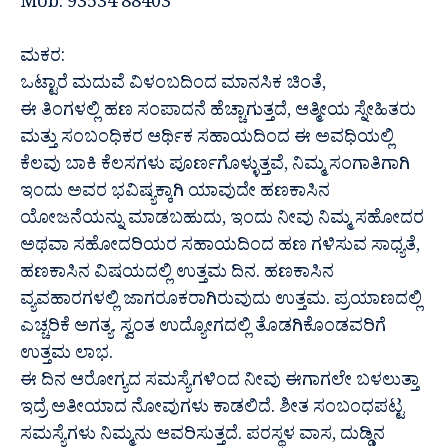
Mob. 93534 88403
ಮಕರ:
ಒಟ್ಟಾರೆ ಮದುವೆ ವಿಳಂಬದಿಂದ ಮಾನಸಿಕ ಚಿಂತೆ,
ಈ ತಿಂಗಳಲ್ಲಿ ಹಣ ಸಂಪಾದನೆ ಹೆಚ್ಚಾಗುತ್ತದೆ, ಆತ್ಮೀಯ ಸ್ನೇಹಿತರು
ಮತ್ತು ಸಂಬಂಧಿಕರ ಆರ್ಥಿಕ ಸಹಾಯದಿಂದ ಈ ಅವಧಿಯಲ್ಲಿ
ಕೆಲವು ಬಾಕಿ ಕೆಲಸಗಳು ಪೂರ್ಣಗೊಳ್ಳುತ್ತವೆ, ನಿಮ್ಮ ಸಂಗಾತಿಗಾಗಿ
ಇಂದು ಅವರ ಭವಿಷ್ಯಕ್ಕಾಗಿ ಯಾವುದೇ ಹಣಕಾಸಿನ
ಯೋಜನೆಯನ್ನು ಮಾಡಬಹುದು, ಇಂದು ನೀವು ನಿಮ್ಮ ಸಹೋದರ
ಅಥವಾ ಸಹೋದರಿಯರ ಸಹಾಯದಿಂದ ಹಣ ಗಳಿಸುವ ಸಾಧ್ಯತೆ,
ಹಣಕಾಸಿನ ವಿಷಯದಲ್ಲಿ ಉತ್ತಮ ದಿನ. ಹಣಕಾಸಿನ
ವ್ಯವಹಾರಗಳಲ್ಲಿ ಜಾಗರೂಕರಾಗಿರುವುದು ಉತ್ತಮ. ಪ್ರಯಾಣದಲ್ಲಿ
ಎಚ್ಚರಿಕೆ ಅಗತ್ಯ. ಸ್ವಂತ ಉದ್ಯೋಗದಲ್ಲಿ ತೊಡಗಿಕೊಂಡವರಿಗೆ
ಉತ್ತಮ ಲಾಭ.
ಈ ದಿನ ಆರೋಗ್ಯದ ಸಮಸ್ಯೆಗಳಿಂದ ನೀವು ಈಗಾಗಲೇ ಬಳಲುತ್ತಾ
ಇದ್ರೆ ಅತೀಯಾದ ನೋವುಗಳು ಕಾಡಲಿದೆ. ಶೀತ ಸಂಬಂಧಪಟ್ಟ
ಸಮಸ್ಯೆಗಳು ನಿಮ್ಮನು ಆವರಿಸುತ್ತದೆ. ಪರಸ್ಥಳ ವಾಸ, ದುಡ್ಡಿನ