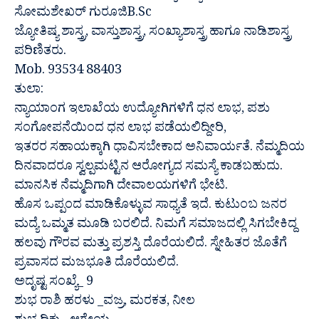
ಸೋಮಶೇಖರ್ ಗುರೂಜಿB.Sc
ಜ್ಯೋತಿಷ್ಯ ಶಾಸ್ತ್ರ, ವಾಸ್ತುಶಾಸ್ತ್ರ, ಸಂಖ್ಯಾಶಾಸ್ತ್ರ ಹಾಗೂ ನಾಡಿಶಾಸ್ತ್ರ
ಪರಿಣಿತರು.
Mob. 93534 88403
ತುಲಾ:
ನ್ಯಾಯಾಂಗ ಇಲಾಖೆಯ ಉದ್ಯೋಗಿಗಳಿಗೆ ಧನ ಲಾಭ, ಪಶು
ಸಂಗೋಪನೆಯಿಂದ ಧನ ಲಾಭ ಪಡೆಯಲಿದ್ದೀರಿ,
ಇತರರ ಸಹಾಯಕ್ಕಾಗಿ ಧಾವಿಸಬೇಕಾದ ಅನಿವಾರ್ಯತೆ. ನೆಮ್ಮದಿಯ
ದಿನವಾದರೂ ಸ್ವಲ್ಪಮಟ್ಟಿನ ಆರೋಗ್ಯದ ಸಮಸ್ಯೆ ಕಾಡಬಹುದು.
ಮಾನಸಿಕ ನೆಮ್ಮದಿಗಾಗಿ ದೇವಾಲಯಗಳಿಗೆ ಭೇಟಿ.
ಹೊಸ ಒಪ್ಪಂದ ಮಾಡಿಕೊಳ್ಳುವ ಸಾಧ್ಯತೆ ಇದೆ. ಕುಟುಂಬ ಜನರ
ಮದ್ಯೆ ಒಮ್ಮತ ಮೂಡಿ ಬರಲಿದೆ. ನಿಮಗೆ ಸಮಾಜದಲ್ಲಿ ಸಿಗಬೇಕಿದ್ದ
ಹಲವು ಗೌರವ ಮತ್ತು ಪ್ರಶಸ್ತಿ ದೊರೆಯಲಿದೆ. ಸ್ನೇಹಿತರ ಜೊತೆಗೆ
ಪ್ರವಾಸದ ಮಜಭೂತಿ ದೊರೆಯಲಿದೆ.
ಅದೃಷ್ಟ ಸಂಖ್ಯೆ_ 9
ಶುಭ ರಾಶಿ ಹರಳು _ವಜ್ರ, ಮರಕತ, ನೀಲ