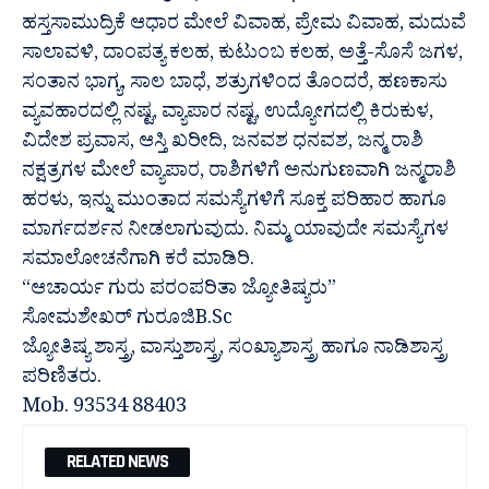
ಹಸ್ತಸಾಮುದ್ರಿಕೆ ಆಧಾರ ಮೇಲೆ ವಿವಾಹ, ಪ್ರೇಮ ವಿವಾಹ, ಮದುವೆ
ಸಾಲಾವಳಿ, ದಾಂಪತ್ಯ ಕಲಹ, ಕುಟುಂಬ ಕಲಹ, ಅತ್ತೆ-ಸೊಸೆ ಜಗಳ,
ಸಂತಾನ ಭಾಗ್ಯ, ಸಾಲ ಬಾಧೆ, ಶತ್ರುಗಳಿಂದ ತೊಂದರೆ, ಹಣಕಾಸು
ವ್ಯವಹಾರದಲ್ಲಿ ನಷ್ಟ, ವ್ಯಾಪಾರ ನಷ್ಟ, ಉದ್ಯೋಗದಲ್ಲಿ ಕಿರುಕುಳ,
ವಿದೇಶ ಪ್ರವಾಸ, ಆಸ್ತಿ ಖರೀದಿ, ಜನವಶ ಧನವಶ, ಜನ್ಮ ರಾಶಿ
ನಕ್ಷತ್ರಗಳ ಮೇಲೆ ವ್ಯಾಪಾರ, ರಾಶಿಗಳಿಗೆ ಅನುಗುಣವಾಗಿ ಜನ್ಮರಾಶಿ
ಹರಳು, ಇನ್ನು ಮುಂತಾದ ಸಮಸ್ಯೆಗಳಿಗೆ ಸೂಕ್ತ ಪರಿಹಾರ ಹಾಗೂ
ಮಾರ್ಗದರ್ಶನ ನೀಡಲಾಗುವುದು. ನಿಮ್ಮ ಯಾವುದೇ ಸಮಸ್ಯೆಗಳ
ಸಮಾಲೋಚನೆಗಾಗಿ ಕರೆ ಮಾಡಿರಿ.
“ಆಚಾರ್ಯ ಗುರು ಪರಂಪರಿತಾ ಜ್ಯೋತಿಷ್ಯರು”
ಸೋಮಶೇಖರ್ ಗುರೂಜಿB.Sc
ಜ್ಯೋತಿಷ್ಯ ಶಾಸ್ತ್ರ, ವಾಸ್ತುಶಾಸ್ತ್ರ, ಸಂಖ್ಯಾಶಾಸ್ತ್ರ ಹಾಗೂ ನಾಡಿಶಾಸ್ತ್ರ
ಪರಿಣಿತರು.
Mob. 93534 88403
RELATED NEWS