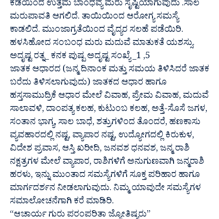
ಕಡೆಯಿಂದ ಉತ್ತಮ ಬಾಂಧವ್ಯ ಮರು ಸೃಷ್ಟಿಯಾಗುವುದು .ಸಾಲ
ಮರುಪಾವತಿ ಆಗಲಿದೆ. ತಾಯಿಯಿಂದ ಆರೋಗ್ಯ ಸಮಸ್ಯೆ
ಕಾಡಲಿದೆ. ಮುಂಜಾಗ್ರತೆಯಿಂದ ವೈದ್ಯರ ಸಲಹೆ ಪಡೆಯಿರಿ.
ಹಳಸಿಹೋದ ಸಂಬಂಧ ಮರು ಮದುವೆ ಮಾತುಕತೆ ಯಶಸ್ಸು.
ಅದೃಷ್ಟ ರತ್ನ_ ಕನಕ ಪುಷ್ಪ ಅದೃಷ್ಟ ಸಂಖ್ಯೆ _1 ,5
ಜಾತಕ ಆಧಾರದ (ಜನ್ಮ ದಿನಾಂಕ ಮತ್ತು ಸಮಯ ತಿಳಿಸಿದರೆ ಜಾತಕ
ಬರೆದು ತಿಳಿಸಲಾಗುವುದು) ಜಾತಕದ ಆಧಾರ ಹಾಗೂ
ಹಸ್ತಸಾಮುದ್ರಿಕೆ ಆಧಾರ ಮೇಲೆ ವಿವಾಹ, ಪ್ರೇಮ ವಿವಾಹ, ಮದುವೆ
ಸಾಲಾವಳಿ, ದಾಂಪತ್ಯ ಕಲಹ, ಕುಟುಂಬ ಕಲಹ, ಅತ್ತೆ-ಸೊಸೆ ಜಗಳ,
ಸಂತಾನ ಭಾಗ್ಯ, ಸಾಲ ಬಾಧೆ, ಶತ್ರುಗಳಿಂದ ತೊಂದರೆ, ಹಣಕಾಸು
ವ್ಯವಹಾರದಲ್ಲಿ ನಷ್ಟ, ವ್ಯಾಪಾರ ನಷ್ಟ, ಉದ್ಯೋಗದಲ್ಲಿ ಕಿರುಕುಳ,
ವಿದೇಶ ಪ್ರವಾಸ, ಆಸ್ತಿ ಖರೀದಿ, ಜನವಶ ಧನವಶ, ಜನ್ಮ ರಾಶಿ
ನಕ್ಷತ್ರಗಳ ಮೇಲೆ ವ್ಯಾಪಾರ, ರಾಶಿಗಳಿಗೆ ಅನುಗುಣವಾಗಿ ಜನ್ಮರಾಶಿ
ಹರಳು, ಇನ್ನು ಮುಂತಾದ ಸಮಸ್ಯೆಗಳಿಗೆ ಸೂಕ್ತ ಪರಿಹಾರ ಹಾಗೂ
ಮಾರ್ಗದರ್ಶನ ನೀಡಲಾಗುವುದು. ನಿಮ್ಮ ಯಾವುದೇ ಸಮಸ್ಯೆಗಳ
ಸಮಾಲೋಚನೆಗಾಗಿ ಕರೆ ಮಾಡಿರಿ.
“ಆಚಾರ್ಯ ಗುರು ಪರಂಪರಿತಾ ಜ್ಯೋತಿಷ್ಯರು”