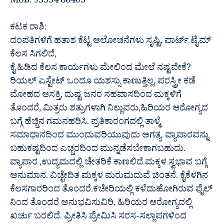
Mob. 93534 88403
ಕಟಕ ರಾಶಿ:
ದಂಪತಿಗಳಿಗೆ ಹತಾಶ ಕೆಟ್ಟ ಆಲೋಚನೆಗಳು ಸೃಷ್ಟಿ, ಪಾರ್ಟ್ ಟೈಮ್
ಕೆಲಸ ಸಿಗಲಿದೆ,
ಕೈ ಹಿಡಿದ ಕೆಲಸ ಕಾರ್ಯಗಳು ಮೇಲಿಂದ ಮೇಲೆ ನಷ್ಟವೇಕೆ?
ರಿಯಲ್ ಎಸ್ಟೇಟ್ ಒಂದೂ ಯಶಸ್ಸು ಕಾಣುತ್ತಿಲ್ಲ, ಪರಸ್ತ್ರೀ ಕಡೆ
ಮೋಹದ ಆಸಕ್ತಿ, ದುಷ್ಟ ಜನರ ಸಹವಾಸದಿಂದ ಮಕ್ಕಳಿಗೆ
ತೊಂದರೆ, ಮಿತ್ರರು ಶತ್ರುಗಳಾಗಿ ನಿಲ್ಲುವರು,ಹಿರಿಯರ ಆರೋಗ್ಯದ
ಬಗ್ಗೆ ಹೆಚ್ಚಿನ ಗಮನಹರಿಸಿ. ಪ್ರತಿಕಾರಂಗದಲ್ಲಿ ತಾಳ್ಮೆ
ಸಮಾಧಾನದಿಂದ ಮುಂದುವರಿಯುವುದು ಅಗತ್ಯ. ವ್ಯಾಪಾರವನ್ನು
ಬಹುಕಷ್ಟದಿಂದ ಎಚ್ಚರದಿಂದ ಮುನ್ನಡೆಸಬೇಕಾಗಬಹುದು.
ವ್ಯಾಪಾರ ,ಉದ್ಯಮದಲ್ಲಿ ಚೇತರಿಕೆ ಕಾಣಲಿದೆ.ಮಕ್ಕಳ ಸ್ವಭಾವ ಬಗ್ಗೆ
ಅನುಮಾನ. ವಿಚ್ಛೇದಿತ ಮಕ್ಕಳ ಮರುಮದುವೆ ಚಿಂತನೆ. ಕೈಕೆಳಗಿನ
ಕೆಲಸಗಾರರಿಂದ ತೊಂದರೆ.ಕಚೇರಿಯಲ್ಲಿ ಕಳೆದುಹೋಗಿರುವ ಫೈಲ್
ನಿಂದ ತೊಂದರೆ ಅನುಭವಿಸುವಿರಿ. ಹಿರಿಯರ ಆರೋಗ್ಯದಲ್ಲಿ
ಖರ್ಚು ಬರಲಿದೆ. ಪ್ರೀತಿಸಿ ಪ್ರೇಮಿಸಿ ಸರಸ-ಸಲ್ಲಾಪಗಳಿಂದ