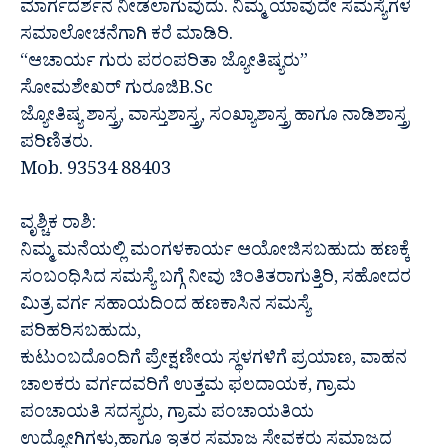
ಮಾರ್ಗದರ್ಶನ ನೀಡಲಾಗುವುದು. ನಿಮ್ಮ ಯಾವುದೇ ಸಮಸ್ಯೆಗಳ
ಸಮಾಲೋಚನೆಗಾಗಿ ಕರೆ ಮಾಡಿರಿ.
“ಆಚಾರ್ಯ ಗುರು ಪರಂಪರಿತಾ ಜ್ಯೋತಿಷ್ಯರು”
ಸೋಮಶೇಖರ್ ಗುರೂಜಿB.Sc
ಜ್ಯೋತಿಷ್ಯ ಶಾಸ್ತ್ರ, ವಾಸ್ತುಶಾಸ್ತ್ರ, ಸಂಖ್ಯಾಶಾಸ್ತ್ರ ಹಾಗೂ ನಾಡಿಶಾಸ್ತ್ರ
ಪರಿಣಿತರು.
Mob. 93534 88403
ವೃಶ್ಚಿಕ ರಾಶಿ:
ನಿಮ್ಮ ಮನೆಯಲ್ಲಿ ಮಂಗಳಕಾರ್ಯ ಆಯೋಜಿಸಬಹುದು ಹಣಕ್ಕೆ
ಸಂಬಂಧಿಸಿದ ಸಮಸ್ಯೆ ಬಗ್ಗೆ ನೀವು ಚಿಂತಿತರಾಗುತ್ತಿರಿ, ಸಹೋದರ
ಮಿತ್ರ ವರ್ಗ ಸಹಾಯದಿಂದ ಹಣಕಾಸಿನ ಸಮಸ್ಯೆ
ಪರಿಹರಿಸಬಹುದು,
ಕುಟುಂಬದೊಂದಿಗೆ ಪ್ರೇಕ್ಷಣೀಯ ಸ್ಥಳಗಳಿಗೆ ಪ್ರಯಾಣ, ವಾಹನ
ಚಾಲಕರು ವರ್ಗದವರಿಗೆ ಉತ್ತಮ ಫಲದಾಯಕ, ಗ್ರಾಮ
ಪಂಚಾಯತಿ ಸದಸ್ಯರು, ಗ್ರಾಮ ಪಂಚಾಯತಿಯ
ಉದ್ಯೋಗಿಗಳು,ಹಾಗೂ ಇತರ ಸಮಾಜ ಸೇವಕರು ಸಮಾಜದ