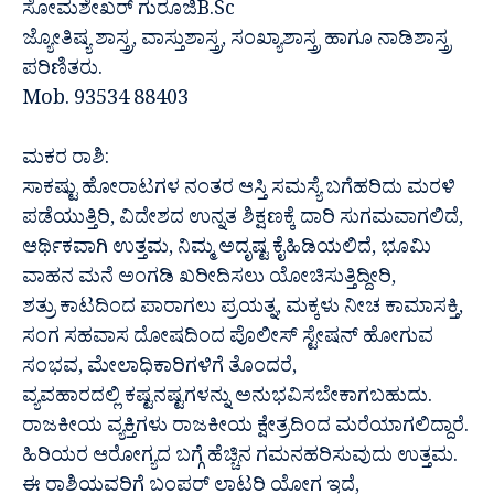
ಸೋಮಶೇಖರ್ ಗುರೂಜಿB.Sc
ಜ್ಯೋತಿಷ್ಯ ಶಾಸ್ತ್ರ, ವಾಸ್ತುಶಾಸ್ತ್ರ, ಸಂಖ್ಯಾಶಾಸ್ತ್ರ ಹಾಗೂ ನಾಡಿಶಾಸ್ತ್ರ
ಪರಿಣಿತರು.
Mob. 93534 88403
ಮಕರ ರಾಶಿ:
ಸಾಕಷ್ಟು ಹೋರಾಟಗಳ ನಂತರ ಆಸ್ತಿ ಸಮಸ್ಯೆ ಬಗೆಹರಿದು ಮರಳಿ
ಪಡೆಯುತ್ತಿರಿ, ವಿದೇಶದ ಉನ್ನತ ಶಿಕ್ಷಣಕ್ಕೆ ದಾರಿ ಸುಗಮವಾಗಲಿದೆ,
ಆರ್ಥಿಕವಾಗಿ ಉತ್ತಮ, ನಿಮ್ಮ ಅದೃಷ್ಟ ಕೈಹಿಡಿಯಲಿದೆ, ಭೂಮಿ
ವಾಹನ ಮನೆ ಅಂಗಡಿ ಖರೀದಿಸಲು ಯೋಚಿಸುತ್ತಿದ್ದೀರಿ,
ಶತ್ರು ಕಾಟದಿಂದ ಪಾರಾಗಲು ಪ್ರಯತ್ನ, ಮಕ್ಕಳು ನೀಚ ಕಾಮಾಸಕ್ತಿ,
ಸಂಗ ಸಹವಾಸ ದೋಷದಿಂದ ಪೊಲೀಸ್ ಸ್ಟೇಷನ್ ಹೋಗುವ
ಸಂಭವ, ಮೇಲಾಧಿಕಾರಿಗಳಿಗೆ ತೊಂದರೆ,
ವ್ಯವಹಾರದಲ್ಲಿ ಕಷ್ಟನಷ್ಟಗಳನ್ನು ಅನುಭವಿಸಬೇಕಾಗಬಹುದು.
ರಾಜಕೀಯ ವ್ಯಕ್ತಿಗಳು ರಾಜಕೀಯ ಕ್ಷೇತ್ರದಿಂದ ಮರೆಯಾಗಲಿದ್ದಾರೆ.
ಹಿರಿಯರ ಆರೋಗ್ಯದ ಬಗ್ಗೆ ಹೆಚ್ಚಿನ ಗಮನಹರಿಸುವುದು ಉತ್ತಮ.
ಈ ರಾಶಿಯವರಿಗೆ ಬಂಪರ್ ಲಾಟರಿ ಯೋಗ ಇದೆ,