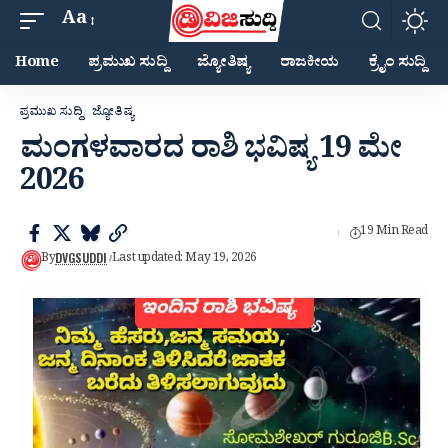
Aa
Home
ಪ್ರಮುಖ ಸುದ್ದಿ
ಜ್ಯೋತಿಷ್ಯ
ರಾಜಕೀಯ
ಕ್ರೈಂ ಸುದ್ದಿ
ಪ್ರಮುಖ ಸುದ್ದಿ
ಜ್ಯೋತಿಷ್ಯ
ಮಂಗಳವಾರದ ರಾಶಿ ಭವಿಷ್ಯ 19 ಮೇ
2026
19 Min Read
DVGSUDDI
By
Last updated: May 19, 2026