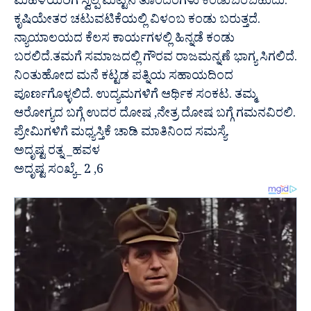
ಮಹಿಳೆಯರಿಗೆ ಸ್ವಲ್ಪ ಮಟ್ಟಿನ ತೊಂದರೆಗಳು ಕಂಡುಬರಬಹುದು.
ಕೃಷಿಯೇತರ ಚಟುವಟಿಕೆಯಲ್ಲಿ ವಿಳಂಬ ಕಂಡು ಬರುತ್ತದೆ.
ನ್ಯಾಯಾಲಯದ ಕೆಲಸ ಕಾರ್ಯಗಳಲ್ಲಿ ಹಿನ್ನಡೆ ಕಂಡು
ಬರಲಿದೆ.ತಮಗೆ ಸಮಾಜದಲ್ಲಿ ಗೌರವ ರಾಜಮನ್ನಣೆ ಭಾಗ್ಯ ಸಿಗಲಿದೆ.
ನಿಂತುಹೋದ ಮನೆ ಕಟ್ಟಡ ಪತ್ನಿಯ ಸಹಾಯದಿಂದ
ಪೂರ್ಣಗೊಳ್ಳಲಿದೆ. ಉದ್ಯಮಗಳಿಗೆ ಆರ್ಥಿಕ ಸಂಕಟ. ತಮ್ಮ
ಆರೋಗ್ಯದ ಬಗ್ಗೆ ಉದರ ದೋಷ ,ನೇತ್ರ ದೋಷ ಬಗ್ಗೆ ಗಮನವಿರಲಿ.
ಪ್ರೇಮಿಗಳಿಗೆ ಮಧ್ಯಸ್ತಿಕೆ ಚಾಡಿ ಮಾತಿನಿಂದ ಸಮಸ್ಯೆ.
ಅದೃಷ್ಟ ರತ್ನ _ಹವಳ
ಅದೃಷ್ಟ ಸಂಖ್ಯೆ_ 2 ,6