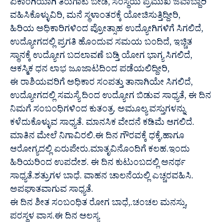
ಏಕಾಂಗಿಯಾಗಿ ತಿರುಗಾಟ ಬೇಡ, ಸಂಸ್ಥೆಯ ಪ್ರಮುಖ ಜವಾಬ್ದಾರಿ
ವಹಿಸಿಕೊಳ್ಳುವಿರಿ, ಮನೆ ಸ್ಥಳಾಂತರಕ್ಕೆ ಯೋಚಿಸುತ್ತಿದ್ದೀರಿ,
ಹಿರಿಯ ಅಧಿಕಾರಿಗಳಿಂದ ಪ್ರೋತ್ಸಾಹ ಉದ್ಯೋಗಿಗಳಿಗೆ ಸಿಗಲಿದೆ,
ಉದ್ಯೋಗದಲ್ಲಿ ಪ್ರಗತಿ ಹೊಂದುವ ಸಮಯ ಬಂದಿದೆ, ಇಚ್ಚಿತ
ಸ್ಥಾನಕ್ಕೆ ಉದ್ಯೋಗ ಬದಲಾವಣೆ ಬಡ್ತಿ ಯೋಗ ಭಾಗ್ಯ ಸಿಗಲಿದೆ,
ಆಕಸ್ಮಿಕ ಧನ ಲಾಭ ಜೂಜಾಟದಿಂದ ಪಡೆಯಲಿದ್ದೀರಿ,
ಈ ರಾಶಿಯವರಿಗೆ ಅಧಿಕಾರ ಸಂಪತ್ತು ತಾನಾಗಿಯೇ ಸಿಗಲಿದೆ,
ಉದ್ಯೋಗದಲ್ಲಿ ಸಮಸ್ಯೆ ದಿಂದ ಉದ್ಯೋಗ ಬಿಡುವ ಸಾಧ್ಯತೆ, ಈ ದಿನ
ನಿಮಗೆ ಸಂಬಂಧಿಗಳಿಂದ ಕುತಂತ್ರ. ಅಮೂಲ್ಯ ವಸ್ತುಗಳನ್ನು
ಕಳೆದುಕೊಳ್ಳುವ ಸಾಧ್ಯತೆ. ಮಾನಸಿಕ ವೇದನೆ ಕಡಿಮೆ ಆಗಲಿದೆ.
ಮಾತಿನ ಮೇಲೆ ನಿಗಾವಿರಲಿ.ಈ ದಿನ ಗೌರವಕ್ಕೆ ಧಕ್ಕೆ,ಹಾಗೂ
ಆರೋಗ್ಯದಲ್ಲಿ ಏರುಪೇರು.ಮಾತೃವಿನೊಂದಿಗೆ ಕಲಹ.ಇಂದು
ಹಿರಿಯರಿಂದ ಉಪದೇಶ. ಈ ದಿನ ಕುಟುಂಬದಲ್ಲಿ ಅನರ್ಥ
ಸಾಧ್ಯತೆ.ಶತ್ರುಗಳ ಬಾಧೆ. ವಾಹನ ಚಾಲನೆಯಲ್ಲಿ ಎಚ್ಚರವಹಿಸಿ.
ಅಪಘಾತವಾಗುವ ಸಾಧ್ಯತೆ.
ಈ ದಿನ ಶೀತ ಸಂಬಂಧಿತ ರೋಗ ಬಾಧೆ,.ಚಂಚಲ ಮನಸ್ಸು,
ಪರಸ್ಥಳ ವಾಸ.ಈ ದಿನ ಆಲಸ್ಯ