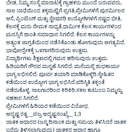
ಬೇಡ, ನಿಮ್ಮ ಸಂಸ್ಥೆ ಮಾರಾಟಕ್ಕೆ ಗ್ರಾಹಕರು ಮುಂದೆ ಬರುವವರು,
ಸಾಲ ಬಾಧೆಯಿಂದ ತಕ್ಕಮಟ್ಟಿಗೆ ಪ್ರಗತಿ,ಪ್ರೇಮಿಗಳಿಗೆ ಪುನರ್ಮಿಲನ
ಆಸೆ, ಪ್ರಿಂಟಿಂಗ್ ಮತ್ತು ಸ್ಟೇಷನರಿ ಉದ್ಯೋಗಿಗಳಿಗೆ ನಷ್ಟದ ಭೀತಿ,
ಕೆಲಸಕ್ಕೆ ಮರು ನೇಮಕ ಸಾಧ್ಯತೆ,ಧಾರ್ಮಿಕ ಕೆಲಸ ಕಾರ್ಯಗಳಿಂದ
ಮನಸ್ಸಿಗೆ ಶಾಂತಿ ಸಮಾಧಾನ ಸಿಗಲಿದೆ. ಕೆಲಸ ಕಾರ್ಯಗಳನ್ನು
ಅತ್ಯಂತ ಜಾಗ್ರತೆಯಿಂದ ನಡೆಸಿಕೊಂಡು ಹೋಗುವುದು ಅಗತ್ಯವಿದೆ.
ಭಾವೋದ್ರೇಕಕ್ಕೆ ಒಳಗಾಗದಿರುವುದು ಉತ್ತಮ.
ವಿದ್ಯಾರ್ಥಿಗಳು ಶಿಕ್ಷಣದಲ್ಲಿ ಗಮನ ಹರಿಸುವುದು ಉತ್ತಮ.
ಹಿರಿಯರಿಗೆ ಗೌರವ ಮನ್ನಣೆ ಸಿಗಲಿದೆ. ಮನೆಯಲ್ಲಿ ಶುಭಕಾರ್ಯ
ಭಾಗ್ಯ ಲಭಿಸಲಿದೆ. ಪೂರ್ವ ತಯಾರಿ ಮಾಡಿಕೊಳ್ಳಿರಿ.ಸ್ನೇಹಿತರ
ಕಡೆಯಿಂದ ಉದ್ಯೋಗ ಭಾಗ್ಯ ಲಭಿಸಿದೆ.ಪರಿಸ್ಥಿತಿ ತಕ್ಕಂತೆ
ನಡೆದುಕೊಳ್ಳಿ. ಸಾಲಗಾರರಿಂದ ಕಿರಿಕಿರಿ.ಸಕಲ ಕುಟುಂಬ ನಿಮ್ಮನ್ನು
ಸಹಕಾರ ಸಿಗಲಿದೆ.
ಪ್ರೇಮಿಗಳಿಗೆ ಹಿರಿಯರ ಕಡೆಯಿಂದ ವಿರೋಧ.
ಅದೃಷ್ಟ ರತ್ನ __ವಜ್ರ ಅದೃಷ್ಟಸಂಖ್ಯೆ__ 1,3
ಜಾತಕ ಆಧಾರದ (ಜನ್ಮ ದಿನಾಂಕ ಮತ್ತು ಸಮಯ ತಿಳಿಸಿದರೆ ಜಾತಕ
ಬರೆದು ತಿಳಿಸಲಾಗುವುದು) ಜಾತಕದ ಆಧಾರ ಹಾಗೂ