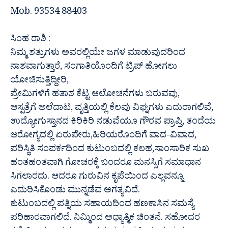
Mob. 93534 88403
ಸಿಂಹ ರಾಶಿ :
ನಿಮ್ಮ ಶತ್ರುಗಳು ಅವರಲ್ಲಿಯೇ ಜಗಳ ಮಾಡುವುದರಿಂದ
ನಾಶವಾಗುತ್ತಾರೆ, ಸಂಗಾತಿಯೊಂದಿಗೆ ಟ್ರಿಪ್ ಹೋಗಲು
ಯೋಚಿಸುತ್ತಿದ್ದೀರಿ,
ಪ್ರೇಮಿಗಳಿಗೆ ಹತಾಶ ಕೆಟ್ಟ ಆಲೋಚನೆಗಳು ಬರುವವು,
ಆಸ್ಪತ್ರೆಗೆ ಅಲೆದಾಟ, ವೃತ್ತಿಯಲ್ಲಿ ಕೆಲವು ವಿಘ್ನಗಳು ಎದುರಾಗಲಿವೆ,
ಉದ್ಯೋಗುಸ್ತಾನದ ಕಿರಿಕಿರಿ ನಡುವೆಯೂ ಗೌರವ ಪ್ರಾಪ್ತಿ, ತಂದೆಯ
ಆರೋಗ್ಯದಲ್ಲಿ ಏರುಪೇರು,ಹಿರಿಯರೊಂದಿಗೆ ವಾದ-ವಿವಾದ,
ಪರಿಸ್ಥಿತಿ ಸಂಪರ್ಕದಿಂದ ಕುಟುಂಬದಲ್ಲಿ ಕಲಹ,ಸಾಂಸಾರಿಕ ಸುಖ
ಹಂತಹಂತವಾಗಿ ಗೋಚರಕ್ಕೆ ಬಂದರೂ ಮನಸ್ಸಿಗೆ ಸಮಾಧಾನ
ಸಿಗಲಾರದು. ಆದರೂ ಗುರುವಿನ ಕೃಪೆಯಿಂದ ಎಲ್ಲವನ್ನೂ
ಎದುರಿಸಿಕೊಂಡು ಮುನ್ನಡೆವ ಅಗತ್ಯವಿದೆ.
ಕುಟುಂಬದಲ್ಲಿ ಪತ್ನಿಯ ಸಹಾಯದಿಂದ ಹಣಕಾಸಿನ ಸಮಸ್ಯೆ
ಪರಿಹಾರವಾಗಲಿದೆ. ನಿಮ್ಮಿಂದ ಅಧ್ಯಾತ್ಮಿಕ ಚಿಂತನೆ. ಸಹೋದರ