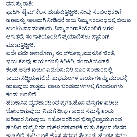
ಧನುಸ್ಸು ರಾಶಿ:
ಫಾರ್ಟ್ ಟೈಮ್ ಕೆಲಸ ಹುಡುಕುತ್ತಿದ್ದೀರಿ, ನೀವು ಸಂಬಂಧಿಕರಿಗೆ
ಹಣವನ್ನು ಸಾಲವಾಗಿ ನೀಡಿದರೆ ಅದು ನಿಮ್ಮ ಸಂಬಂಧದಲ್ಲಿ ಬಿರುಕು
ಉಂಟು ಮಾಡಬಹುದು, ನಿಮ್ಮ ಸಂಗಾತಿಯೊಂದಿಗೆ ಜಗಳ
ಆಗುತ್ತದೆ, ಸಂಗಾತಿಯೊಂದಿಗೆ ಪ್ರಯಾಣಿಸಲು ಪ್ಲಾನಿಂಗ್
ಮಾಡುತ್ತಿದ್ದೀರಿ,
ಪದೇ ಪದೇ ಅನಾರೋಗ್ಯ, ನರ ದೌರ್ಬಲ್ಯ ,ಮಾನಸಿಕ ಚಿಂತೆ,
ಭಯ,ಕೆಲವು ಕಾರ್ಯಗಳಲ್ಲಿ ಕಿರಿಕಿರಿ, ಸಂಗಾತಿಯೊಡನೆ
ಕಲಹ,ಅಧಿಕ ಖರ್ಚು ಎದುರಿಸುವಿರಿ,ದೂರ ಸಂಚಾರದಲ್ಲಿ
ಕಾರ್ಯಸಿದ್ಧಿಯಾಗಲಿದೆ. ಶುಭಮಂಗಳ ಕಾರ್ಯಗಳನ್ನು ಮುಂದಕ್ಕೆ
ಹಾಕುವುದು ಉತ್ತಮ. ಪಾಲು ಬಂಡವಾಳಗಳಲ್ಲಿ ಗೊಂದಲಗಳು
ಕಂಡು ಬರಲಿವೆ.
ಹಣಕಾಸಿನ ವ್ಯವಹಾರದಿಂದ ಪ್ರಗತಿ.ಹೊಸ ವಸ್ತುಗಳ ಖರೀದಿ
ಜೋರಆಗುವುದು. ನಿಮಗೆ ದೀರ್ಘಕಾಲದ ಸಮಸ್ಯೆ ಇಂದು
ಪರಿಹಾರ ಸಿಗುವುದು. ಸಹೋದರರಿಂದ ಭಿನ್ನಾಭಿಪ್ರಾಯ.ಗಂಡ
ಹೆಂಡಿರ ಮಧ್ಯೆ ವಿರಸ.ಮಕ್ಕಳ ನಡುವಳಿಕೆ ಮತ್ತು ಶಿಕ್ಷಣದ ಬೇಸರ