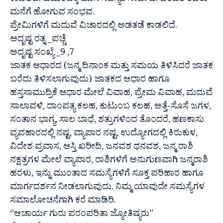
ಕಾಡಲಿದೆ. ಕುಟುಂಬಕ್ಕೆ ಹೊಸ ಸದಸ್ಯರ ಸೇರ್ಪಡೆ. ಹೆಂಡತಿ ತವರು
ಮನೆಗೆ ಹೋಗುವ ಸಂಭವ.
ಪ್ರೇಮಿಗಳಿಗೆ ಮದುವೆ ವಿಚಾರದಲ್ಲಿ ಅಡತಡೆ ಕಾಡಲಿದೆ.
ಅದೃಷ್ಟ ರತ್ನ _ಪಚ್ಚೆ
ಅದೃಷ್ಟ ಸಂಖ್ಯೆ _9 ,7
ಜಾತಕ ಆಧಾರದ (ಜನ್ಮ ದಿನಾಂಕ ಮತ್ತು ಸಮಯ ತಿಳಿಸಿದರೆ ಜಾತಕ
ಬರೆದು ತಿಳಿಸಲಾಗುವುದು) ಜಾತಕದ ಆಧಾರ ಹಾಗೂ
ಹಸ್ತಸಾಮುದ್ರಿಕೆ ಆಧಾರ ಮೇಲೆ ವಿವಾಹ, ಪ್ರೇಮ ವಿವಾಹ, ಮದುವೆ
ಸಾಲಾವಳಿ, ದಾಂಪತ್ಯ ಕಲಹ, ಕುಟುಂಬ ಕಲಹ, ಅತ್ತೆ-ಸೊಸೆ ಜಗಳ,
ಸಂತಾನ ಭಾಗ್ಯ, ಸಾಲ ಬಾಧೆ, ಶತ್ರುಗಳಿಂದ ತೊಂದರೆ, ಹಣಕಾಸು
ವ್ಯವಹಾರದಲ್ಲಿ ನಷ್ಟ, ವ್ಯಾಪಾರ ನಷ್ಟ, ಉದ್ಯೋಗದಲ್ಲಿ ಕಿರುಕುಳ,
ವಿದೇಶ ಪ್ರವಾಸ, ಆಸ್ತಿ ಖರೀದಿ, ಜನವಶ ಧನವಶ, ಜನ್ಮ ರಾಶಿ
ನಕ್ಷತ್ರಗಳ ಮೇಲೆ ವ್ಯಾಪಾರ, ರಾಶಿಗಳಿಗೆ ಅನುಗುಣವಾಗಿ ಜನ್ಮರಾಶಿ
ಹರಳು, ಇನ್ನು ಮುಂತಾದ ಸಮಸ್ಯೆಗಳಿಗೆ ಸೂಕ್ತ ಪರಿಹಾರ ಹಾಗೂ
ಮಾರ್ಗದರ್ಶನ ನೀಡಲಾಗುವುದು. ನಿಮ್ಮ ಯಾವುದೇ ಸಮಸ್ಯೆಗಳ
ಸಮಾಲೋಚನೆಗಾಗಿ ಕರೆ ಮಾಡಿರಿ.
“ಆಚಾರ್ಯ ಗುರು ಪರಂಪರಿತಾ ಜ್ಯೋತಿಷ್ಯರು”