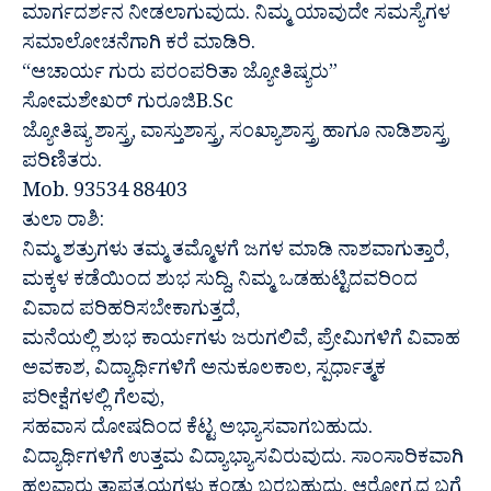
ಮಾರ್ಗದರ್ಶನ ನೀಡಲಾಗುವುದು. ನಿಮ್ಮ ಯಾವುದೇ ಸಮಸ್ಯೆಗಳ
ಸಮಾಲೋಚನೆಗಾಗಿ ಕರೆ ಮಾಡಿರಿ.
“ಆಚಾರ್ಯ ಗುರು ಪರಂಪರಿತಾ ಜ್ಯೋತಿಷ್ಯರು”
ಸೋಮಶೇಖರ್ ಗುರೂಜಿB.Sc
ಜ್ಯೋತಿಷ್ಯ ಶಾಸ್ತ್ರ, ವಾಸ್ತುಶಾಸ್ತ್ರ, ಸಂಖ್ಯಾಶಾಸ್ತ್ರ ಹಾಗೂ ನಾಡಿಶಾಸ್ತ್ರ
ಪರಿಣಿತರು.
Mob. 93534 88403
ತುಲಾ ರಾಶಿ:
ನಿಮ್ಮ ಶತ್ರುಗಳು ತಮ್ಮ ತಮ್ಮೊಳಗೆ ಜಗಳ ಮಾಡಿ ನಾಶವಾಗುತ್ತಾರೆ,
ಮಕ್ಕಳ ಕಡೆಯಿಂದ ಶುಭ ಸುದ್ದಿ, ನಿಮ್ಮ ಒಡಹುಟ್ಟಿದವರಿಂದ
ವಿವಾದ ಪರಿಹರಿಸಬೇಕಾಗುತ್ತದೆ,
ಮನೆಯಲ್ಲಿ ಶುಭ ಕಾರ್ಯಗಳು ಜರುಗಲಿವೆ, ಪ್ರೇಮಿಗಳಿಗೆ ವಿವಾಹ
ಅವಕಾಶ, ವಿದ್ಯಾರ್ಥಿಗಳಿಗೆ ಅನುಕೂಲಕಾಲ, ಸ್ಪರ್ಧಾತ್ಮಕ
ಪರೀಕ್ಷೆಗಳಲ್ಲಿ ಗೆಲವು,
ಸಹವಾಸ ದೋಷದಿಂದ ಕೆಟ್ಟ ಅಭ್ಯಾಸವಾಗಬಹುದು.
ವಿದ್ಯಾರ್ಥಿಗಳಿಗೆ ಉತ್ತಮ ವಿದ್ಯಾಭ್ಯಾಸವಿರುವುದು. ಸಾಂಸಾರಿಕವಾಗಿ
ಹಲವಾರು ತಾಪತ್ರಯಗಳು ಕಂಡು ಬರಬಹುದು. ಆರೋಗ್ಯದ ಬಗ್ಗೆ