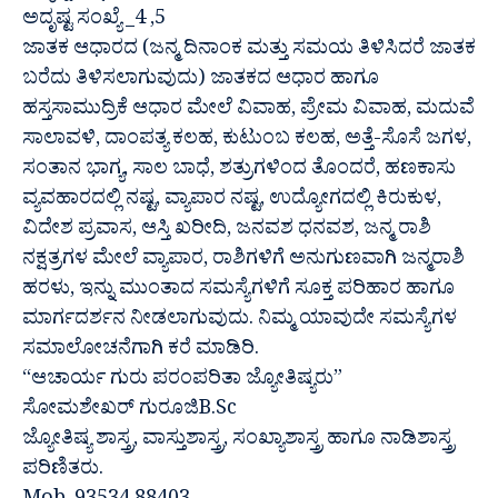
ಅದೃಷ್ಟ ಸಂಖ್ಯೆ _4 ,5
ಜಾತಕ ಆಧಾರದ (ಜನ್ಮ ದಿನಾಂಕ ಮತ್ತು ಸಮಯ ತಿಳಿಸಿದರೆ ಜಾತಕ
ಬರೆದು ತಿಳಿಸಲಾಗುವುದು) ಜಾತಕದ ಆಧಾರ ಹಾಗೂ
ಹಸ್ತಸಾಮುದ್ರಿಕೆ ಆಧಾರ ಮೇಲೆ ವಿವಾಹ, ಪ್ರೇಮ ವಿವಾಹ, ಮದುವೆ
ಸಾಲಾವಳಿ, ದಾಂಪತ್ಯ ಕಲಹ, ಕುಟುಂಬ ಕಲಹ, ಅತ್ತೆ-ಸೊಸೆ ಜಗಳ,
ಸಂತಾನ ಭಾಗ್ಯ, ಸಾಲ ಬಾಧೆ, ಶತ್ರುಗಳಿಂದ ತೊಂದರೆ, ಹಣಕಾಸು
ವ್ಯವಹಾರದಲ್ಲಿ ನಷ್ಟ, ವ್ಯಾಪಾರ ನಷ್ಟ, ಉದ್ಯೋಗದಲ್ಲಿ ಕಿರುಕುಳ,
ವಿದೇಶ ಪ್ರವಾಸ, ಆಸ್ತಿ ಖರೀದಿ, ಜನವಶ ಧನವಶ, ಜನ್ಮ ರಾಶಿ
ನಕ್ಷತ್ರಗಳ ಮೇಲೆ ವ್ಯಾಪಾರ, ರಾಶಿಗಳಿಗೆ ಅನುಗುಣವಾಗಿ ಜನ್ಮರಾಶಿ
ಹರಳು, ಇನ್ನು ಮುಂತಾದ ಸಮಸ್ಯೆಗಳಿಗೆ ಸೂಕ್ತ ಪರಿಹಾರ ಹಾಗೂ
ಮಾರ್ಗದರ್ಶನ ನೀಡಲಾಗುವುದು. ನಿಮ್ಮ ಯಾವುದೇ ಸಮಸ್ಯೆಗಳ
ಸಮಾಲೋಚನೆಗಾಗಿ ಕರೆ ಮಾಡಿರಿ.
“ಆಚಾರ್ಯ ಗುರು ಪರಂಪರಿತಾ ಜ್ಯೋತಿಷ್ಯರು”
ಸೋಮಶೇಖರ್ ಗುರೂಜಿB.Sc
ಜ್ಯೋತಿಷ್ಯ ಶಾಸ್ತ್ರ, ವಾಸ್ತುಶಾಸ್ತ್ರ, ಸಂಖ್ಯಾಶಾಸ್ತ್ರ ಹಾಗೂ ನಾಡಿಶಾಸ್ತ್ರ
ಪರಿಣಿತರು.