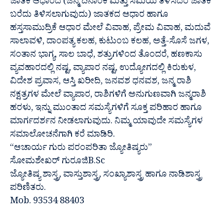
ಜಾತಕ ಆಧಾರದ (ಜನ್ಮ ದಿನಾಂಕ ಮತ್ತು ಸಮಯ ತಿಳಿಸಿದರೆ ಜಾತಕ
ಬರೆದು ತಿಳಿಸಲಾಗುವುದು) ಜಾತಕದ ಆಧಾರ ಹಾಗೂ
ಹಸ್ತಸಾಮುದ್ರಿಕೆ ಆಧಾರ ಮೇಲೆ ವಿವಾಹ, ಪ್ರೇಮ ವಿವಾಹ, ಮದುವೆ
ಸಾಲಾವಳಿ, ದಾಂಪತ್ಯ ಕಲಹ, ಕುಟುಂಬ ಕಲಹ, ಅತ್ತೆ-ಸೊಸೆ ಜಗಳ,
ಸಂತಾನ ಭಾಗ್ಯ, ಸಾಲ ಬಾಧೆ, ಶತ್ರುಗಳಿಂದ ತೊಂದರೆ, ಹಣಕಾಸು
ವ್ಯವಹಾರದಲ್ಲಿ ನಷ್ಟ, ವ್ಯಾಪಾರ ನಷ್ಟ, ಉದ್ಯೋಗದಲ್ಲಿ ಕಿರುಕುಳ,
ವಿದೇಶ ಪ್ರವಾಸ, ಆಸ್ತಿ ಖರೀದಿ, ಜನವಶ ಧನವಶ, ಜನ್ಮ ರಾಶಿ
ನಕ್ಷತ್ರಗಳ ಮೇಲೆ ವ್ಯಾಪಾರ, ರಾಶಿಗಳಿಗೆ ಅನುಗುಣವಾಗಿ ಜನ್ಮರಾಶಿ
ಹರಳು, ಇನ್ನು ಮುಂತಾದ ಸಮಸ್ಯೆಗಳಿಗೆ ಸೂಕ್ತ ಪರಿಹಾರ ಹಾಗೂ
ಮಾರ್ಗದರ್ಶನ ನೀಡಲಾಗುವುದು. ನಿಮ್ಮ ಯಾವುದೇ ಸಮಸ್ಯೆಗಳ
ಸಮಾಲೋಚನೆಗಾಗಿ ಕರೆ ಮಾಡಿರಿ.
“ಆಚಾರ್ಯ ಗುರು ಪರಂಪರಿತಾ ಜ್ಯೋತಿಷ್ಯರು”
ಸೋಮಶೇಖರ್ ಗುರೂಜಿB.Sc
ಜ್ಯೋತಿಷ್ಯ ಶಾಸ್ತ್ರ, ವಾಸ್ತುಶಾಸ್ತ್ರ, ಸಂಖ್ಯಾಶಾಸ್ತ್ರ ಹಾಗೂ ನಾಡಿಶಾಸ್ತ್ರ
ಪರಿಣಿತರು.
Mob. 93534 88403