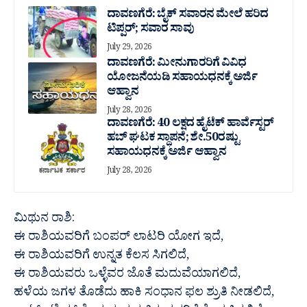
ದಾವಣಗೆರೆ: ಬೈಕ್ ಸವಾರನ ಮೇಲೆ ಹರಿದ
ಟಿಪ್ಪರ್; ಸವಾರ ಸಾವು
July 29, 2026
ದಾವಣಗೆರೆ: ಮೀನುಗಾರರಿಗೆ ವಿವಿಧ
ಯೋಜನೆಯಡಿ ಸಹಾಯಧನಕ್ಕೆ ಅರ್ಜಿ
ಆಹ್ವಾನ
July 28, 2026
ದಾವಣಗೆರೆ: 40 ಲಕ್ಷದ ಹೈಟೆಕ್ ಹಾರ್ವೆಸ್ಟರ್
ಹಬ್ ಘಟಕ ಸ್ಥಾಪನೆ; ಶೇ.50ರಷ್ಟು
ಸಹಾಯಧನಕ್ಕೆ ಅರ್ಜಿ ಆಹ್ವಾನ
July 28, 2026
ಮಿಥುನ ರಾಶಿ:
ಈ ರಾಶಿಯವರಿಗೆ ಬಂಪರ್ ಲಾಟರಿ ಯೋಗ ಇದೆ,
ಈ ರಾಶಿಯವರಿಗೆ ಉನ್ನತ ಕೆಲಸ ಸಿಗಲಿದೆ,
ಈ ರಾಶಿಯವರು ಒಳ್ಳೆವರ ಜೊತೆ ಮದುವೆಯಾಗಲಿದೆ,
ಹಳೆಯ ಜಗಳ ತೊಡೆದು ಹಾಕಿ ಸಂಧಾನ ಫಲ ಶ್ರುತಿ ನೀಡಲಿದೆ,