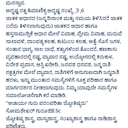
ಮನಸ್ತಾಪ.
ಅದೃಷ್ಟ ರತ್ನ &ಮಾಣಿಕ್ಯ ಅದೃಷ್ಟ ಸಂಖ್ಯೆ _3 ,6
ಜಾತಕ ಆಧಾರದ (ಜನ್ಮ ದಿನಾಂಕ ಮತ್ತು ಸಮಯ ತಿಳಿಸಿದರೆ ಜಾತಕ
ಬರೆದು ತಿಳಿಸಲಾಗುವುದು) ಜಾತಕದ ಆಧಾರ ಹಾಗೂ
ಹಸ್ತಸಾಮುದ್ರಿಕೆ ಆಧಾರ ಮೇಲೆ ವಿವಾಹ, ಪ್ರೇಮ ವಿವಾಹ, ಮದುವೆ
ಸಾಲಾವಳಿ, ದಾಂಪತ್ಯ ಕಲಹ, ಕುಟುಂಬ ಕಲಹ, ಅತ್ತೆ-ಸೊಸೆ ಜಗಳ,
ಸಂತಾನ ಭಾಗ್ಯ, ಸಾಲ ಬಾಧೆ, ಶತ್ರುಗಳಿಂದ ತೊಂದರೆ, ಹಣಕಾಸು
ವ್ಯವಹಾರದಲ್ಲಿ ನಷ್ಟ, ವ್ಯಾಪಾರ ನಷ್ಟ, ಉದ್ಯೋಗದಲ್ಲಿ ಕಿರುಕುಳ,
ವಿದೇಶ ಪ್ರವಾಸ, ಆಸ್ತಿ ಖರೀದಿ, ಜನವಶ ಧನವಶ, ಜನ್ಮ ರಾಶಿ
ನಕ್ಷತ್ರಗಳ ಮೇಲೆ ವ್ಯಾಪಾರ, ರಾಶಿಗಳಿಗೆ ಅನುಗುಣವಾಗಿ ಜನ್ಮರಾಶಿ
ಹರಳು, ಇನ್ನು ಮುಂತಾದ ಸಮಸ್ಯೆಗಳಿಗೆ ಸೂಕ್ತ ಪರಿಹಾರ ಹಾಗೂ
ಮಾರ್ಗದರ್ಶನ ನೀಡಲಾಗುವುದು. ನಿಮ್ಮ ಯಾವುದೇ ಸಮಸ್ಯೆಗಳ
ಸಮಾಲೋಚನೆಗಾಗಿ ಕರೆ ಮಾಡಿರಿ.
“ಆಚಾರ್ಯ ಗುರು ಪರಂಪರಿತಾ ಜ್ಯೋತಿಷ್ಯರು”
ಸೋಮಶೇಖರ್ ಗುರೂಜಿB.Sc
ಜ್ಯೋತಿಷ್ಯ ಶಾಸ್ತ್ರ, ವಾಸ್ತುಶಾಸ್ತ್ರ, ಸಂಖ್ಯಾಶಾಸ್ತ್ರ ಹಾಗೂ ನಾಡಿಶಾಸ್ತ್ರ
ಪರಿಣಿತರು.