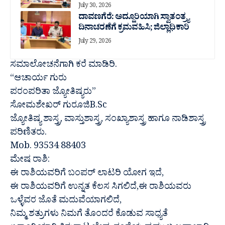
July 30, 2026
ದಾವಣಗೆರೆ: ಅದ್ದೂರಿಯಾಗಿ ಸ್ವಾತಂತ್ರ್ಯ
ದಿನಾಚರಣೆಗೆ ಕ್ರಮವಹಿಸಿ; ಜಿಲ್ಲಾಧಿಕಾರಿ
July 29, 2026
ಸಮಾಲೋಚನೆಗಾಗಿ ಕರೆ ಮಾಡಿರಿ.
“ಆಚಾರ್ಯ ಗುರು
ಪರಂಪರಿತಾ ಜ್ಯೋತಿಷ್ಯರು”
ಸೋಮಶೇಖರ್ ಗುರೂಜಿB.Sc
ಜ್ಯೋತಿಷ್ಯ ಶಾಸ್ತ್ರ, ವಾಸ್ತುಶಾಸ್ತ್ರ, ಸಂಖ್ಯಾಶಾಸ್ತ್ರ ಹಾಗೂ ನಾಡಿಶಾಸ್ತ್ರ
ಪರಿಣಿತರು.
Mob. 93534 88403
ಮೇಷ ರಾಶಿ:
ಈ ರಾಶಿಯವರಿಗೆ ಬಂಪರ್ ಲಾಟರಿ ಯೋಗ ಇದೆ,
ಈ ರಾಶಿಯವರಿಗೆ ಉನ್ನತ ಕೆಲಸ ಸಿಗಲಿದೆ,ಈ ರಾಶಿಯವರು
ಒಳ್ಳೆವರ ಜೊತೆ ಮದುವೆಯಾಗಲಿದೆ,
ನಿಮ್ಮ ಶತ್ರುಗಳು ನಿಮಗೆ ತೊಂದರೆ ಕೊಡುವ ಸಾಧ್ಯತೆ