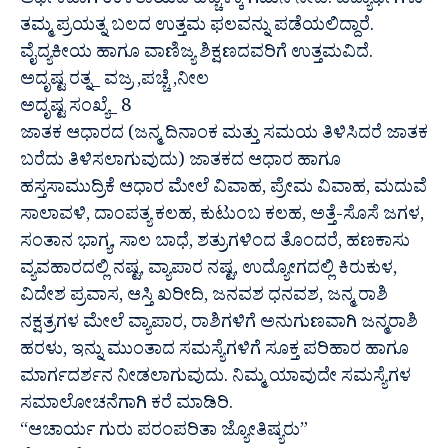
ಆರ್ಥಿಕವಾಗಿ ಉಳಿತಾಯದ ಹೆಚ್ಚಳಕ್ಕೆ ಗಮನ ನೀಡಿ. ವಿದ್ಯಾರ್ಥಿಗಳು
ತಮ್ಮ ಪ್ರಯತ್ನ ಬಲದ ಉತ್ತಮ ಫಲವನ್ನು ಪಡೆಯಲಿದ್ದಾರೆ.
ವೈದ್ಯಕೀಯ ಹಾಗೂ ವಾಣಿಜ್ಯ ಶಿಕ್ಷಣದವರಿಗೆ ಉತ್ತಮವಿದೆ.
ಅದೃಷ್ಟ ರತ್ನ_ ವಜ್ರ ,ಪಚ್ಚೆ ,ನೀಲ
ಅದೃಷ್ಟ ಸಂಖ್ಯೆ_ 8
ಜಾತಕ ಆಧಾರದ (ಜನ್ಮ ದಿನಾಂಕ ಮತ್ತು ಸಮಯ ತಿಳಿಸಿದರೆ ಜಾತಕ
ಬರೆದು ತಿಳಿಸಲಾಗುವುದು) ಜಾತಕದ ಆಧಾರ ಹಾಗೂ
ಹಸ್ತಸಾಮುದ್ರಿಕೆ ಆಧಾರ ಮೇಲೆ ವಿವಾಹ, ಪ್ರೇಮ ವಿವಾಹ, ಮದುವೆ
ಸಾಲಾವಳಿ, ದಾಂಪತ್ಯ ಕಲಹ, ಕುಟುಂಬ ಕಲಹ, ಅತ್ತೆ-ಸೊಸೆ ಜಗಳ,
ಸಂತಾನ ಭಾಗ್ಯ, ಸಾಲ ಬಾಧೆ, ಶತ್ರುಗಳಿಂದ ತೊಂದರೆ, ಹಣಕಾಸು
ವ್ಯವಹಾರದಲ್ಲಿ ನಷ್ಟ, ವ್ಯಾಪಾರ ನಷ್ಟ, ಉದ್ಯೋಗದಲ್ಲಿ ಕಿರುಕುಳ,
ವಿದೇಶ ಪ್ರವಾಸ, ಆಸ್ತಿ ಖರೀದಿ, ಜನವಶ ಧನವಶ, ಜನ್ಮ ರಾಶಿ
ನಕ್ಷತ್ರಗಳ ಮೇಲೆ ವ್ಯಾಪಾರ, ರಾಶಿಗಳಿಗೆ ಅನುಗುಣವಾಗಿ ಜನ್ಮರಾಶಿ
ಹರಳು, ಇನ್ನು ಮುಂತಾದ ಸಮಸ್ಯೆಗಳಿಗೆ ಸೂಕ್ತ ಪರಿಹಾರ ಹಾಗೂ
ಮಾರ್ಗದರ್ಶನ ನೀಡಲಾಗುವುದು. ನಿಮ್ಮ ಯಾವುದೇ ಸಮಸ್ಯೆಗಳ
ಸಮಾಲೋಚನೆಗಾಗಿ ಕರೆ ಮಾಡಿರಿ.
“ಆಚಾರ್ಯ ಗುರು ಪರಂಪರಿತಾ ಜ್ಯೋತಿಷ್ಯರು”