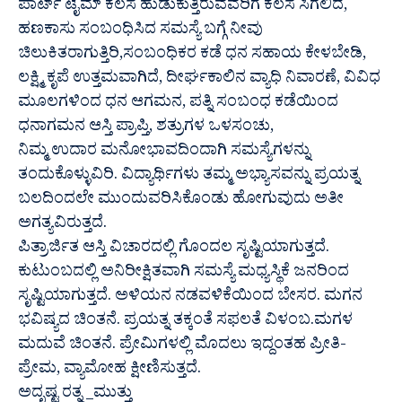
ಪಾರ್ಟ್ ಟೈಮ್ ಕೆಲಸ ಹುಡುಕುತ್ತಿರುವವರಿಗೆ ಕೆಲಸ ಸಿಗಲಿದೆ,
ಹಣಕಾಸು ಸಂಬಂಧಿಸಿದ ಸಮಸ್ಯೆ ಬಗ್ಗೆ ನೀವು
ಚಿಲುಕಿತರಾಗುತ್ತಿರಿ,ಸಂಬಂಧಿಕರ ಕಡೆ ಧನ ಸಹಾಯ ಕೇಳಬೇಡಿ,
ಲಕ್ಷ್ಮಿ ಕೃಪೆ ಉತ್ತಮವಾಗಿದೆ, ದೀರ್ಘಕಾಲಿನ ವ್ಯಾಧಿ ನಿವಾರಣೆ, ವಿವಿಧ
ಮೂಲಗಳಿಂದ ಧನ ಆಗಮನ, ಪತ್ನಿ ಸಂಬಂಧ ಕಡೆಯಿಂದ
ಧನಾಗಮನ ಆಸ್ತಿ ಪ್ರಾಪ್ತಿ, ಶತ್ರುಗಳ ಒಳಸಂಚು,
ನಿಮ್ಮ ಉದಾರ ಮನೋಭಾವದಿಂದಾಗಿ ಸಮಸ್ಯೆಗಳನ್ನು
ತಂದುಕೊಳ್ಳುವಿರಿ. ವಿದ್ಯಾರ್ಥಿಗಳು ತಮ್ಮ ಅಭ್ಯಾಸವನ್ನು ಪ್ರಯತ್ನ
ಬಲದಿಂದಲೇ ಮುಂದುವರಿಸಿಕೊಂಡು ಹೋಗುವುದು ಅತೀ
ಅಗತ್ಯವಿರುತ್ತದೆ.
ಪಿತ್ರಾರ್ಜಿತ ಆಸ್ತಿ ವಿಚಾರದಲ್ಲಿ ಗೊಂದಲ ಸೃಷ್ಟಿಯಾಗುತ್ತದೆ.
ಕುಟುಂಬದಲ್ಲಿ ಅನಿರೀಕ್ಷಿತವಾಗಿ ಸಮಸ್ಯೆ ಮಧ್ಯಸ್ಥಿಕೆ ಜನರಿಂದ
ಸೃಷ್ಟಿಯಾಗುತ್ತದೆ. ಅಳಿಯನ ನಡವಳಿಕೆಯಿಂದ ಬೇಸರ. ಮಗನ
ಭವಿಷ್ಯದ ಚಿಂತನೆ. ಪ್ರಯತ್ನ ತಕ್ಕಂತೆ ಸಫಲತೆ ವಿಳಂಬ.ಮಗಳ
ಮದುವೆ ಚಿಂತನೆ. ಪ್ರೇಮಿಗಳಲ್ಲಿ ಮೊದಲು ಇದ್ದಂತಹ ಪ್ರೀತಿ-
ಪ್ರೇಮ, ವ್ಯಾಮೋಹ ಕ್ಷೀಣಿಸುತ್ತದೆ.
ಅದೃಷ್ಟ ರತ್ನ _ಮುತ್ತು