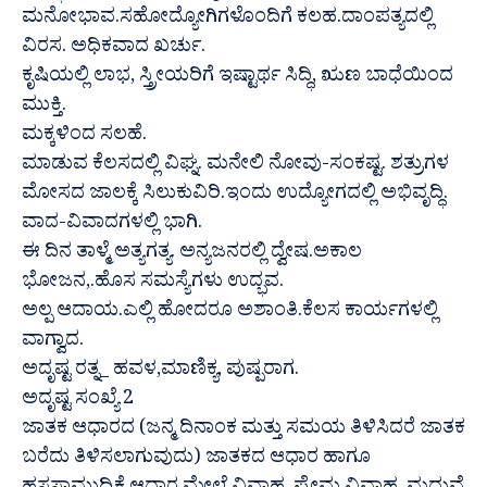
ಮನೋಭಾವ.ಸಹೋದ್ಯೋಗಿಗಳೊಂದಿಗೆ ಕಲಹ.ದಾಂಪತ್ಯದಲ್ಲಿ
ವಿರಸ. ಅಧಿಕವಾದ ಖರ್ಚು.
ಕೃಷಿಯಲ್ಲಿ ಲಾಭ, ಸ್ತ್ರೀಯರಿಗೆ ಇಷ್ಟಾರ್ಥ ಸಿದ್ಧಿ, ಋಣ ಬಾಧೆಯಿಂದ
ಮುಕ್ತಿ.
ಮಕ್ಕಳಿಂದ ಸಲಹೆ.
ಮಾಡುವ ಕೆಲಸದಲ್ಲಿ ವಿಘ್ನ. ಮನೇಲಿ ನೋವು-ಸಂಕಷ್ಟ. ಶತ್ರುಗಳ
ಮೋಸದ ಜಾಲಕ್ಕೆ ಸಿಲುಕುವಿರಿ.ಇಂದು ಉದ್ಯೋಗದಲ್ಲಿ ಅಭಿವೃದ್ಧಿ.
ವಾದ-ವಿವಾದಗಳಲ್ಲಿ ಭಾಗಿ.
ಈ ದಿನ ತಾಳ್ಮೆ ಅತ್ಯಗತ್ಯ. ಅನ್ಯಜನರಲ್ಲಿ ದ್ವೇಷ.ಅಕಾಲ
ಭೋಜನ,.ಹೊಸ ಸಮಸ್ಯೆಗಳು ಉದ್ಭವ.
ಅಲ್ಪ ಆದಾಯ.ಎಲ್ಲಿ ಹೋದರೂ ಅಶಾಂತಿ.ಕೆಲಸ ಕಾರ್ಯಗಳಲ್ಲಿ
ವಾಗ್ವಾದ.
ಅದೃಷ್ಟ ರತ್ನ_ ಹವಳ,ಮಾಣಿಕ್ಯ, ಪುಷ್ಪರಾಗ.
ಅದೃಷ್ಟ ಸಂಖ್ಯೆ 2
ಜಾತಕ ಆಧಾರದ (ಜನ್ಮ ದಿನಾಂಕ ಮತ್ತು ಸಮಯ ತಿಳಿಸಿದರೆ ಜಾತಕ
ಬರೆದು ತಿಳಿಸಲಾಗುವುದು) ಜಾತಕದ ಆಧಾರ ಹಾಗೂ