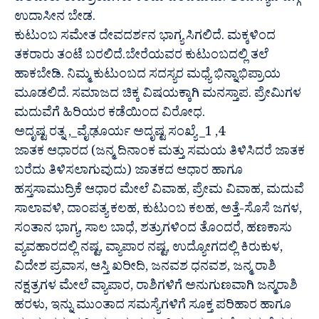
ಉದಾಸೀನ ಬೇಡ.
ಕುಟುಂಬ ಸಮೇತ ದೇವದರ್ಶನ ಭಾಗ್ಯ ಸಿಗಲಿದೆ. ಮಕ್ಕಳಿಂದ
ತಕರಾರು ತಂಟೆ ಬರಲಿದೆ.ಬೇರೆಯವರ ಕುಟುಂಬದಲ್ಲಿ ತಲೆ
ಹಾಕಬೇಡಿ. ನಿಮ್ಮ ಕುಟುಂಬದ ಸದಸ್ಯರ ಮಧ್ಯೆ ಭಿನ್ನಾಭಿಪ್ರಾಯ
ಮೂಡಲಿದೆ. ಸಮಾಜದ ಚಿಕ್ಕ ವಿಷಯಕ್ಕಾಗಿ ಮನಸ್ತಾಪ. ಪ್ರೇಮಿಗಳ
ಮದುವೆಗೆ ಹಿರಿಯರ ಕಡೆಯಿಂದ ವಿರೋಧ.
ಅದೃಷ್ಟ ರತ್ನ ,_ವೈಢೂರ್ಯ ಅದೃಷ್ಟ ಸಂಖ್ಯೆ _1 ,4
ಜಾತಕ ಆಧಾರದ (ಜನ್ಮ ದಿನಾಂಕ ಮತ್ತು ಸಮಯ ತಿಳಿಸಿದರೆ ಜಾತಕ
ಬರೆದು ತಿಳಿಸಲಾಗುವುದು) ಜಾತಕದ ಆಧಾರ ಹಾಗೂ
ಹಸ್ತಸಾಮುದ್ರಿಕೆ ಆಧಾರ ಮೇಲೆ ವಿವಾಹ, ಪ್ರೇಮ ವಿವಾಹ, ಮದುವೆ
ಸಾಲಾವಳಿ, ದಾಂಪತ್ಯ ಕಲಹ, ಕುಟುಂಬ ಕಲಹ, ಅತ್ತೆ-ಸೊಸೆ ಜಗಳ,
ಸಂತಾನ ಭಾಗ್ಯ, ಸಾಲ ಬಾಧೆ, ಶತ್ರುಗಳಿಂದ ತೊಂದರೆ, ಹಣಕಾಸು
ವ್ಯವಹಾರದಲ್ಲಿ ನಷ್ಟ, ವ್ಯಾಪಾರ ನಷ್ಟ, ಉದ್ಯೋಗದಲ್ಲಿ ಕಿರುಕುಳ,
ವಿದೇಶ ಪ್ರವಾಸ, ಆಸ್ತಿ ಖರೀದಿ, ಜನವಶ ಧನವಶ, ಜನ್ಮ ರಾಶಿ
ನಕ್ಷತ್ರಗಳ ಮೇಲೆ ವ್ಯಾಪಾರ, ರಾಶಿಗಳಿಗೆ ಅನುಗುಣವಾಗಿ ಜನ್ಮರಾಶಿ
ಹರಳು, ಇನ್ನು ಮುಂತಾದ ಸಮಸ್ಯೆಗಳಿಗೆ ಸೂಕ್ತ ಪರಿಹಾರ ಹಾಗೂ