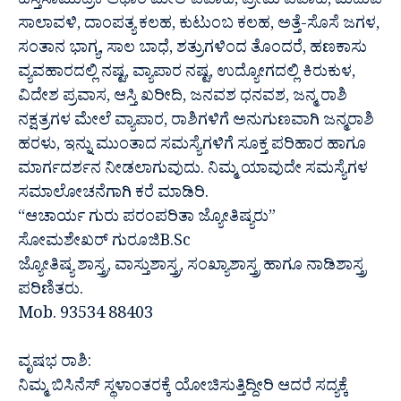
ಹಸ್ತಸಾಮುದ್ರಿಕೆ ಆಧಾರ ಮೇಲೆ ವಿವಾಹ, ಪ್ರೇಮ ವಿವಾಹ, ಮದುವೆ
ಸಾಲಾವಳಿ, ದಾಂಪತ್ಯ ಕಲಹ, ಕುಟುಂಬ ಕಲಹ, ಅತ್ತೆ-ಸೊಸೆ ಜಗಳ,
ಸಂತಾನ ಭಾಗ್ಯ, ಸಾಲ ಬಾಧೆ, ಶತ್ರುಗಳಿಂದ ತೊಂದರೆ, ಹಣಕಾಸು
ವ್ಯವಹಾರದಲ್ಲಿ ನಷ್ಟ, ವ್ಯಾಪಾರ ನಷ್ಟ, ಉದ್ಯೋಗದಲ್ಲಿ ಕಿರುಕುಳ,
ವಿದೇಶ ಪ್ರವಾಸ, ಆಸ್ತಿ ಖರೀದಿ, ಜನವಶ ಧನವಶ, ಜನ್ಮ ರಾಶಿ
ನಕ್ಷತ್ರಗಳ ಮೇಲೆ ವ್ಯಾಪಾರ, ರಾಶಿಗಳಿಗೆ ಅನುಗುಣವಾಗಿ ಜನ್ಮರಾಶಿ
ಹರಳು, ಇನ್ನು ಮುಂತಾದ ಸಮಸ್ಯೆಗಳಿಗೆ ಸೂಕ್ತ ಪರಿಹಾರ ಹಾಗೂ
ಮಾರ್ಗದರ್ಶನ ನೀಡಲಾಗುವುದು. ನಿಮ್ಮ ಯಾವುದೇ ಸಮಸ್ಯೆಗಳ
ಸಮಾಲೋಚನೆಗಾಗಿ ಕರೆ ಮಾಡಿರಿ.
“ಆಚಾರ್ಯ ಗುರು ಪರಂಪರಿತಾ ಜ್ಯೋತಿಷ್ಯರು”
ಸೋಮಶೇಖರ್ ಗುರೂಜಿB.Sc
ಜ್ಯೋತಿಷ್ಯ ಶಾಸ್ತ್ರ, ವಾಸ್ತುಶಾಸ್ತ್ರ, ಸಂಖ್ಯಾಶಾಸ್ತ್ರ ಹಾಗೂ ನಾಡಿಶಾಸ್ತ್ರ
ಪರಿಣಿತರು.
Mob. 93534 88403
ವೃಷಭ ರಾಶಿ:
ನಿಮ್ಮ ಬಿಸಿನೆಸ್ ಸ್ಥಳಾಂತರಕ್ಕೆ ಯೋಚಿಸುತ್ತಿದ್ದೀರಿ ಆದರೆ ಸದ್ಯಕ್ಕೆ