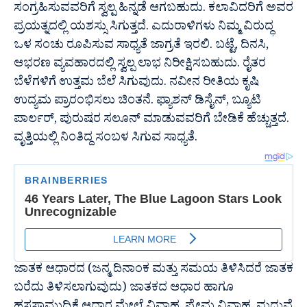
ಸಂಗ್ರಹಿಸುವವರಿಗೆ ಸ್ವಲ್ಪ ಹಿನ್ನಡೆ ಆಗಬಹುದು. ಕಲಾವಿದರಿಗೆ ಅವರ
ಪ್ರಯತ್ನದಲ್ಲಿ ಯಶಸ್ಸು ಸಿಗುತ್ತದೆ. ಎದುರಾಳಿಗಳು ನಿಮ್ಮ ವಿರುದ್ಧ
ಒಳ ಸಂಚು ರೂಪಿಸುವ ಸಾಧ್ಯತೆ ಜಾಗ್ರತೆ ಇರಲಿ. ಬಟ್ಟೆ, ದಿನಸಿ,
ಆಭರಣ ವ್ಯವಹಾರದಲ್ಲಿ ಸ್ವಲ್ಪ ಲಾಭ ನಿರೀಕ್ಷಿಸಬಹುದು. ರೈತರ
ಬೆಳೆಗಳಿಗೆ ಉತ್ತಮ ಬೆಲೆ ಸಿಗುವುದು. ನವೀನ ರೀತಿಯ ಕೃಷಿ
ಉದ್ಯಮ ಪ್ರಾರಂಭಿಸಲು ಚಿಂತನೆ. ಫ್ಯಾಶನ್ ಡಿಸೈನ್, ಬ್ಯೂಟಿ
ಪಾರ್ಲರ್, ಪುರುಷರ ಸಲೂನ್ ಮಾಡುವವರಿಗೆ ಬೇಡಿಕೆ ಹೆಚ್ಚುತ್ತದೆ.
ವೃತ್ತಿಯಲ್ಲಿ ನಿಂತಿದ್ದ ಸಂಬಳ ಸಿಗುವ ಸಾಧ್ಯತೆ.
ಜಾತಕ ಆಧಾರದ (ಜನ್ಮ ದಿನಾಂಕ ಮತ್ತು ಸಮಯ ತಿಳಿಸಿದರೆ ಜಾತಕ
ಬರೆದು ತಿಳಿಸಲಾಗುವುದು) ಜಾತಕದ ಆಧಾರ ಹಾಗೂ