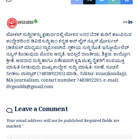
DVGSUDDI
ಲೋಕಲ್ ಸುದ್ದಿಗಳನ್ನು ಕ್ಷಣಾರ್ಧದಲ್ಲಿ ಲೋಕದ ಜನರ ಬೆರಳ ತುದಿಗೆ ತಲುಪಿಸುವ
ಉದ್ದೇಶದಿಂದ ಡಿವಿಜಿಸುದ್ದಿ.ಕಾಂ ಕನ್ನಡ ಆನ್ ಲೈನ್ ನ್ಯೂಸ್ ಪೋರ್ಟಲ್
(ಡಿಜಿಟಲ್ ಮಾಧ್ಯಮ) ಸ್ಥಾಪಿಸಲಾಗಿದೆ. ಸ್ಥಳೀಯ ಸುದ್ದಿ ಜೊತೆ ಇನ್ಫೋರ್ಮೆಟಿವ್
ನ್ಯೂಸ್ ಕೊಡುವುದು ಮೊದಲ ಆದ್ಯತೆ. ಇದಲ್ಲದೆ ರಾಜಕೀಯ, ಶಿಕ್ಷಣ, ಉದ್ಯೋಗ,
ಕ್ರೀಡೆ, ಅಪರಾಧ ಸುದ್ದಿ ಹಾಗೂ ವಿಶೇಷವಾಗಿ ಕೃಷಿ ಮತ್ತು ರೈತರಿಗೆ ಉಪಯುಕ್ತ
ಮಾಹಿತಿ ನೀಡುವುದು ಮುಖ್ಯ ಉದ್ದೇಶ. ಸುದ್ದಿ, ಮಾಹಿತಿ, ಸಲಹೆ, ಸೂಚನೆ
ನೀಡಲು ವಾಟ್ಸಾಪ್ (7483892205) ಮಾಡಿ... Editor: munikondajji,
MA journalism, contact number:7483892205, e-mail:
dvgsuddi@gmail.com
Leave a Comment
Your email address will not be published.
Required fields are
marked
*