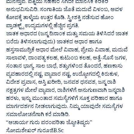
ಮನಸ್ತಾಪ. ಪತ್ನಿಯ ಸಹಕಾರ ಸಿಗದೇ ಮಾನಸಿಕ ಕಿರಿಕಿರಿ
ಅನುಭವಿಸುವಿರಿ. ಸಂಗಾತಿಯ ಜೊತೆ ಮದುವೆ ವಿಳಂಬ, ಅವಳ
ಕೋಪಕ್ಕೆ ತಾಳ್ಮೆಯ ಉತ್ತರ ಕೊಡಿ. ಸ್ತ್ರೀಶಕ್ತಿ ನಡೆಸುವ ಹೋಂ
ಪ್ರಾಡಕ್ಟ್ಸ್ ಉದ್ಯಮಗಳಲ್ಲಿ ಹೆಚ್ಚಿನ ಪ್ರಗತಿ.
ಜಾತಕ ಆಧಾರದ (ಜನ್ಮ ದಿನಾಂಕ ಮತ್ತು ಸಮಯ ತಿಳಿಸಿದರೆ ಜಾತಕ
ಬರೆದು ತಿಳಿಸಲಾಗುವುದು) ಜಾತಕದ ಆಧಾರ ಹಾಗೂ
ಹಸ್ತಸಾಮುದ್ರಿಕೆ ಆಧಾರ ಮೇಲೆ ವಿವಾಹ, ಪ್ರೇಮ ವಿವಾಹ, ಮದುವೆ
ಸಾಲಾವಳಿ, ದಾಂಪತ್ಯ ಕಲಹ, ಕುಟುಂಬ ಕಲಹ, ಅತ್ತೆ-ಸೊಸೆ ಜಗಳ,
ಸಂತಾನ ಭಾಗ್ಯ, ಸಾಲ ಬಾಧೆ, ಶತ್ರುಗಳಿಂದ ತೊಂದರೆ, ಹಣಕಾಸು
ವ್ಯವಹಾರದಲ್ಲಿ ನಷ್ಟ, ವ್ಯಾಪಾರ ನಷ್ಟ, ಉದ್ಯೋಗದಲ್ಲಿ ಕಿರುಕುಳ,
ವಿದೇಶ ಪ್ರವಾಸ, ಆಸ್ತಿ ಖರೀದಿ, ಜನವಶ ಧನವಶ, ಜನ್ಮ ರಾಶಿ
ನಕ್ಷತ್ರಗಳ ಮೇಲೆ ವ್ಯಾಪಾರ, ರಾಶಿಗಳಿಗೆ ಅನುಗುಣವಾಗಿ ಜನ್ಮರಾಶಿ
ಹರಳು, ಇನ್ನು ಮುಂತಾದ ಸಮಸ್ಯೆಗಳಿಗೆ ಸೂಕ್ತ ಪರಿಹಾರ ಹಾಗೂ
ಮಾರ್ಗದರ್ಶನ ನೀಡಲಾಗುವುದು. ನಿಮ್ಮ ಯಾವುದೇ ಸಮಸ್ಯೆಗಳ
ಸಮಾಲೋಚನೆಗಾಗಿ ಕರೆ ಮಾಡಿರಿ.
“ಆಚಾರ್ಯ ಗುರು ಪರಂಪರಿತಾ ಜ್ಯೋತಿಷ್ಯರು”
ಸೋಮಶೇಖರ್ ಗುರೂಜಿB.Sc