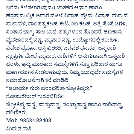
ಜಾತಕ ಆಧಾರದ (ಜನ್ಮ ದಿನಾಂಕ ಮತ್ತು ಸಮಯ ತಿಳಿಸಿದರೆ ಜಾತಕ
ಬರೆದು ತಿಳಿಸಲಾಗುವುದು) ಜಾತಕದ ಆಧಾರ ಹಾಗೂ
ಹಸ್ತಸಾಮುದ್ರಿಕೆ ಆಧಾರ ಮೇಲೆ ವಿವಾಹ, ಪ್ರೇಮ ವಿವಾಹ, ಮದುವೆ
ಸಾಲಾವಳಿ, ದಾಂಪತ್ಯ ಕಲಹ, ಕುಟುಂಬ ಕಲಹ, ಅತ್ತೆ-ಸೊಸೆ ಜಗಳ,
ಸಂತಾನ ಭಾಗ್ಯ, ಸಾಲ ಬಾಧೆ, ಶತ್ರುಗಳಿಂದ ತೊಂದರೆ, ಹಣಕಾಸು
ವ್ಯವಹಾರದಲ್ಲಿ ನಷ್ಟ, ವ್ಯಾಪಾರ ನಷ್ಟ, ಉದ್ಯೋಗದಲ್ಲಿ ಕಿರುಕುಳ,
ವಿದೇಶ ಪ್ರವಾಸ, ಆಸ್ತಿ ಖರೀದಿ, ಜನವಶ ಧನವಶ, ಜನ್ಮ ರಾಶಿ
ನಕ್ಷತ್ರಗಳ ಮೇಲೆ ವ್ಯಾಪಾರ, ರಾಶಿಗಳಿಗೆ ಅನುಗುಣವಾಗಿ ಜನ್ಮರಾಶಿ
ಹರಳು, ಇನ್ನು ಮುಂತಾದ ಸಮಸ್ಯೆಗಳಿಗೆ ಸೂಕ್ತ ಪರಿಹಾರ ಹಾಗೂ
ಮಾರ್ಗದರ್ಶನ ನೀಡಲಾಗುವುದು. ನಿಮ್ಮ ಯಾವುದೇ ಸಮಸ್ಯೆಗಳ
ಸಮಾಲೋಚನೆಗಾಗಿ ಕರೆ ಮಾಡಿರಿ.
“ಆಚಾರ್ಯ ಗುರು ಪರಂಪರಿತಾ ಜ್ಯೋತಿಷ್ಯರು”
ಸೋಮಶೇಖರ್ ಗುರೂಜಿB.Sc
ಜ್ಯೋತಿಷ್ಯ ಶಾಸ್ತ್ರ, ವಾಸ್ತುಶಾಸ್ತ್ರ, ಸಂಖ್ಯಾಶಾಸ್ತ್ರ ಹಾಗೂ ನಾಡಿಶಾಸ್ತ್ರ
ಪರಿಣಿತರು.
Mob. 93534 88403
ಮಿಥುನ ರಾಶಿ