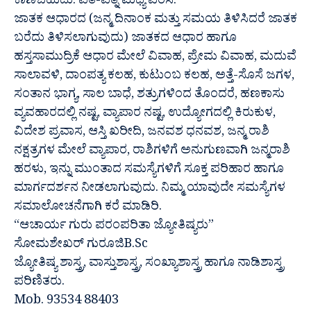
ಕಾಣಬಹುದು. ಪತಿ-ಪತ್ನಿ ಮಧ್ಯೆ ವಿರಸ.
ಜಾತಕ ಆಧಾರದ (ಜನ್ಮ ದಿನಾಂಕ ಮತ್ತು ಸಮಯ ತಿಳಿಸಿದರೆ ಜಾತಕ
ಬರೆದು ತಿಳಿಸಲಾಗುವುದು) ಜಾತಕದ ಆಧಾರ ಹಾಗೂ
ಹಸ್ತಸಾಮುದ್ರಿಕೆ ಆಧಾರ ಮೇಲೆ ವಿವಾಹ, ಪ್ರೇಮ ವಿವಾಹ, ಮದುವೆ
ಸಾಲಾವಳಿ, ದಾಂಪತ್ಯ ಕಲಹ, ಕುಟುಂಬ ಕಲಹ, ಅತ್ತೆ-ಸೊಸೆ ಜಗಳ,
ಸಂತಾನ ಭಾಗ್ಯ, ಸಾಲ ಬಾಧೆ, ಶತ್ರುಗಳಿಂದ ತೊಂದರೆ, ಹಣಕಾಸು
ವ್ಯವಹಾರದಲ್ಲಿ ನಷ್ಟ, ವ್ಯಾಪಾರ ನಷ್ಟ, ಉದ್ಯೋಗದಲ್ಲಿ ಕಿರುಕುಳ,
ವಿದೇಶ ಪ್ರವಾಸ, ಆಸ್ತಿ ಖರೀದಿ, ಜನವಶ ಧನವಶ, ಜನ್ಮ ರಾಶಿ
ನಕ್ಷತ್ರಗಳ ಮೇಲೆ ವ್ಯಾಪಾರ, ರಾಶಿಗಳಿಗೆ ಅನುಗುಣವಾಗಿ ಜನ್ಮರಾಶಿ
ಹರಳು, ಇನ್ನು ಮುಂತಾದ ಸಮಸ್ಯೆಗಳಿಗೆ ಸೂಕ್ತ ಪರಿಹಾರ ಹಾಗೂ
ಮಾರ್ಗದರ್ಶನ ನೀಡಲಾಗುವುದು. ನಿಮ್ಮ ಯಾವುದೇ ಸಮಸ್ಯೆಗಳ
ಸಮಾಲೋಚನೆಗಾಗಿ ಕರೆ ಮಾಡಿರಿ.
“ಆಚಾರ್ಯ ಗುರು ಪರಂಪರಿತಾ ಜ್ಯೋತಿಷ್ಯರು”
ಸೋಮಶೇಖರ್ ಗುರೂಜಿB.Sc
ಜ್ಯೋತಿಷ್ಯ ಶಾಸ್ತ್ರ, ವಾಸ್ತುಶಾಸ್ತ್ರ, ಸಂಖ್ಯಾಶಾಸ್ತ್ರ ಹಾಗೂ ನಾಡಿಶಾಸ್ತ್ರ
ಪರಿಣಿತರು.
Mob. 93534 88403