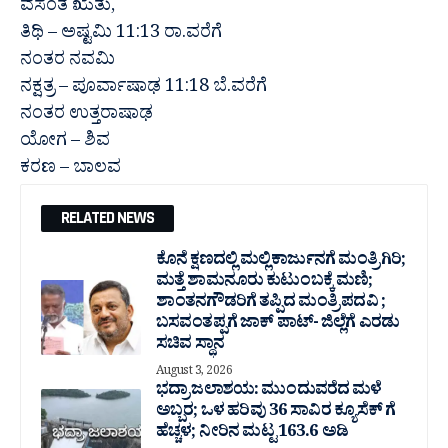
ವಸಂತ ಋತು,
ತಿಥಿ – ಅಷ್ಟಮಿ 11:13 ರಾ.ವರೆಗೆ
ನಂತರ ನವಮಿ
ನಕ್ಷತ್ರ – ಪೂರ್ವಾಷಾಢ 11:18 ಬೆ.ವರೆಗೆ
ನಂತರ ಉತ್ತರಾಷಾಢ
ಯೋಗ – ಶಿವ
ಕರಣ – ಬಾಲವ
RELATED NEWS
ಕೊನೆ ಕ್ಷಣದಲ್ಲಿ ಮಲ್ಲಿಕಾರ್ಜುನಗೆ ಮಂತ್ರಿಗಿರಿ;
ಮತ್ತೆ ಶಾಮನೂರು ಕುಟುಂಬಕ್ಕೆ ಮಣಿ;
ಶಾಂತನಗೌಡರಿಗೆ ತಪ್ಪಿದ ಮಂತ್ರಿ ಪದವಿ ;
ಬಸವಂತಪ್ಪಗೆ ಜಾಕ್ ಪಾಟ್- ಜಿಲ್ಲೆಗೆ ಎರಡು
ಸಚಿವ ಸ್ಥಾನ
August 3, 2026
ಭದ್ರಾ ಜಲಾಶಯ: ಮುಂದುವರೆದ ಮಳೆ
ಅಬ್ಬರ; ಒಳ ಹರಿವು 36 ಸಾವಿರ‌ ಕ್ಯೂಸೆಕ್ ಗೆ
ಹೆಚ್ಚಳ; ನೀರಿನ ಮಟ್ಟ 163.6 ಅಡಿ