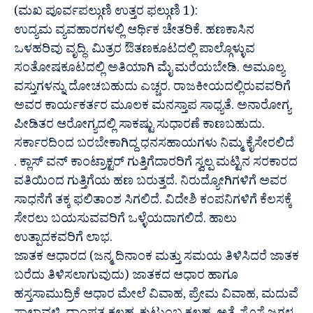
(ಮಖ ಪೂರ್ವಪಲ್ಗುಣಿ ಉತ್ತರ ಫಲ್ಗುಣಿ 1):
ಉದ್ಯಮ ವ್ಯವಹಾರಗಳಲ್ಲಿ ಆರ್ಥಿಕ ಚೇತರಿಕೆ. ಹಣಕಾಸಿನ
ಒಳಹರಿವು ವೃದ್ಧಿ. ಮಿತ್ರರ ಔತಣಕೂಟದಲ್ಲಿ ಪಾಲ್ಗೊಳ್ಳುವ
ಸಂತೋಷಕೂಟದಲ್ಲಿ ಅತಿಯಾಗಿ ಮೈ ಮರೆಯಬೇಡಿ. ಅಮೂಲ್ಯ
ವಸ್ತುಗಳನ್ನು ದೋಚಬಹುದು ಎಚ್ಚರ. ರಾಜಕೀಯದಲ್ಲಿರುವವರಿಗೆ
ಅವರ ಕಾರ್ಯಕರ್ತರ ಮೂಲಕ ಮನಸ್ತಾಪ ಸಾಧ್ಯತೆ. ಅನಾರೋಗ್ಯ
ಪೀಡಿತರ ಆರೋಗ್ಯದಲ್ಲಿ ಸಾಕಷ್ಟು ಸುಧಾರಣೆ ಕಾಣಬಹುದು.
ಸರ್ಕಾರದಿಂದ ಬರಬೇಕಾಗಿದ್ದ ಧನಸಹಾಯಗಳು ನಿಮ್ಮ ಕೈಸೇರಲಿದೆ
. ಕ್ಲಾಸ್ ವನ್ ಕಾಂಟ್ರಾಕ್ಟರ್ ಗುತ್ತಿಗೆದಾರರಿಗೆ ಸ್ವಲ್ಪ ಮಟ್ಟಿನ ಸರಕಾರದ
ವತಿಯಿಂದ ಗುತ್ತಿಗೆಯ ಹಣ ಬರುತ್ತದೆ. ನಿರುದ್ಯೋಗಿಗಳಿಗೆ ಅವರ
ಸಾಧನೆಗೆ ತಕ್ಕ ಫಲಿತಾಂಶ ಸಿಗಲಿದೆ. ವಿದೇಶಿ ಕಂಪನಿಗಳಿಗೆ ಕೆಲಸಕ್ಕೆ
ಸೇರಲು ಬಯಸುವವರಿಗೆ ಒಳ್ಳೆಯದಾಗಲಿದೆ. ಹಾಲು
ಉತ್ಪಾದಕವರಿಗೆ ಲಾಭ.
ಜಾತಕ ಆಧಾರದ (ಜನ್ಮ ದಿನಾಂಕ ಮತ್ತು ಸಮಯ ತಿಳಿಸಿದರೆ ಜಾತಕ
ಬರೆದು ತಿಳಿಸಲಾಗುವುದು) ಜಾತಕದ ಆಧಾರ ಹಾಗೂ
ಹಸ್ತಸಾಮುದ್ರಿಕೆ ಆಧಾರ ಮೇಲೆ ವಿವಾಹ, ಪ್ರೇಮ ವಿವಾಹ, ಮದುವೆ