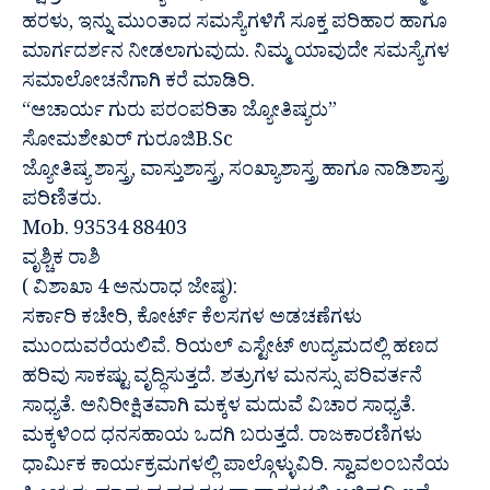
ಹರಳು, ಇನ್ನು ಮುಂತಾದ ಸಮಸ್ಯೆಗಳಿಗೆ ಸೂಕ್ತ ಪರಿಹಾರ ಹಾಗೂ
ಮಾರ್ಗದರ್ಶನ ನೀಡಲಾಗುವುದು. ನಿಮ್ಮ ಯಾವುದೇ ಸಮಸ್ಯೆಗಳ
ಸಮಾಲೋಚನೆಗಾಗಿ ಕರೆ ಮಾಡಿರಿ.
“ಆಚಾರ್ಯ ಗುರು ಪರಂಪರಿತಾ ಜ್ಯೋತಿಷ್ಯರು”
ಸೋಮಶೇಖರ್ ಗುರೂಜಿB.Sc
ಜ್ಯೋತಿಷ್ಯ ಶಾಸ್ತ್ರ, ವಾಸ್ತುಶಾಸ್ತ್ರ, ಸಂಖ್ಯಾಶಾಸ್ತ್ರ ಹಾಗೂ ನಾಡಿಶಾಸ್ತ್ರ
ಪರಿಣಿತರು.
Mob. 93534 88403
ವೃಶ್ಚಿಕ ರಾಶಿ
( ವಿಶಾಖಾ 4 ಅನುರಾಧ ಜೇಷ್ಠ):
ಸರ್ಕಾರಿ ಕಚೇರಿ, ಕೋರ್ಟ್ ಕೆಲಸಗಳ ಅಡಚಣೆಗಳು
ಮುಂದುವರೆಯಲಿವೆ. ರಿಯಲ್ ಎಸ್ಟೇಟ್ ಉದ್ಯಮದಲ್ಲಿ ಹಣದ
ಹರಿವು ಸಾಕಷ್ಟು ವೃದ್ಧಿಸುತ್ತದೆ. ಶತ್ರುಗಳ ಮನಸ್ಸು ಪರಿವರ್ತನೆ
ಸಾಧ್ಯತೆ. ಅನಿರೀಕ್ಷಿತವಾಗಿ ಮಕ್ಕಳ ಮದುವೆ ವಿಚಾರ ಸಾಧ್ಯತೆ.
ಮಕ್ಕಳಿಂದ ಧನಸಹಾಯ ಒದಗಿ ಬರುತ್ತದೆ. ರಾಜಕಾರಣಿಗಳು
ಧಾರ್ಮಿಕ ಕಾರ್ಯಕ್ರಮಗಳಲ್ಲಿ ಪಾಲ್ಗೊಳ್ಳುವಿರಿ. ಸ್ವಾವಲಂಬನೆಯ