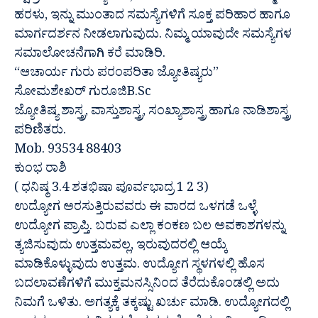
ಹರಳು, ಇನ್ನು ಮುಂತಾದ ಸಮಸ್ಯೆಗಳಿಗೆ ಸೂಕ್ತ ಪರಿಹಾರ ಹಾಗೂ
ಮಾರ್ಗದರ್ಶನ ನೀಡಲಾಗುವುದು. ನಿಮ್ಮ ಯಾವುದೇ ಸಮಸ್ಯೆಗಳ
ಸಮಾಲೋಚನೆಗಾಗಿ ಕರೆ ಮಾಡಿರಿ.
“ಆಚಾರ್ಯ ಗುರು ಪರಂಪರಿತಾ ಜ್ಯೋತಿಷ್ಯರು”
ಸೋಮಶೇಖರ್ ಗುರೂಜಿB.Sc
ಜ್ಯೋತಿಷ್ಯ ಶಾಸ್ತ್ರ, ವಾಸ್ತುಶಾಸ್ತ್ರ, ಸಂಖ್ಯಾಶಾಸ್ತ್ರ ಹಾಗೂ ನಾಡಿಶಾಸ್ತ್ರ
ಪರಿಣಿತರು.
Mob. 93534 88403
ಕುಂಭ ರಾಶಿ
( ಧನಿಷ್ಠ 3.4 ಶತಭಿಷಾ ಪೂರ್ವಭಾದ್ರ 1 2 3)
ಉದ್ಯೋಗ ಅರಸುತ್ತಿರುವವರು ಈ ವಾರದ ಒಳಗಡೆ ಒಳ್ಳೆ
ಉದ್ಯೋಗ ಪ್ರಾಪ್ತಿ. ಬರುವ ಎಲ್ಲಾ ಕಂಕಣ ಬಲ ಅವಕಾಶಗಳನ್ನು
ತ್ಯಜಿಸುವುದು ಉತ್ತಮವಲ್ಲ, ಇರುವುದರಲ್ಲಿ ಆಯ್ಕೆ
ಮಾಡಿಕೊಳ್ಳುವುದು ಉತ್ತಮ. ಉದ್ಯೋಗ ಸ್ಥಳಗಳಲ್ಲಿ ಹೊಸ
ಬದಲಾವಣೆಗಳಿಗೆ ಮುಕ್ತಮನಸ್ಸಿನಿಂದ ತೆರೆದುಕೊಂಡಲ್ಲಿ ಅದು
ನಿಮಗೆ ಒಳಿತು. ಅಗತ್ಯಕ್ಕೆ ತಕ್ಕಷ್ಟು ಖರ್ಚು ಮಾಡಿ. ಉದ್ಯೋಗದಲ್ಲಿ