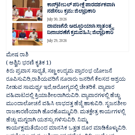
ಕಾನ್ಸ್‌ಟೇಬಲ್ ಪರೀಕ್ಷೆ ಪಾರದರ್ಶಕವಾಗಿ
ನಡೆಸಲು ಕ್ರಮ: ಜಿಲ್ಲಾಧಿಕಾರಿ
July 30, 2026
ದಾವಣಗೆರೆ: ಅದ್ದೂರಿಯಾಗಿ ಸ್ವಾತಂತ್ರ್ಯ
ದಿನಾಚರಣೆಗೆ ಕ್ರಮವಹಿಸಿ; ಜಿಲ್ಲಾಧಿಕಾರಿ
July 29, 2026
ಮೇಷ ರಾಶಿ
( ಅಶ್ವಿನಿ ಭರಣಿ ಕೃತಿಕ 1)
ಕಿರು ಪ್ರವಾಸ ಸಾಧ್ಯತೆ, ಸಣ್ಣ ಉದ್ಯಮ ಪ್ರಾರಂಭ ಯೋಜನೆ
ರೂಪಿಸುವಿರಿ,ರಾಶಿಯವರಿಗೆ ನೂರಾರು ಜನರಿಗೆ ಕೆಲಸದ ಆಶ್ರಯ
ನೀಡುವ ಸಾಮರ್ಥ್ಯ ಇದೆ,ಆರೋಗ್ಯದಲ್ಲಿ ಚೇತರಿಕೆ. ವ್ಯಾಪಾರ
ವಹಿವಾಟದಲ್ಲಿ ಕ್ರಿಯಾಶೀಲರಾಗಿರುವಿರಿ. ವ್ಯಾಪಾರಗಳಲ್ಲಿ ಹೆಚ್ಚು
ಮುಂದಾಲೋಚನೆ ವಹಿಸಿ ಲಾಭದತ್ತ ಹೆಜ್ಜೆ ಹಾಕುವಿರಿ. ಸೃಜನಶೀಲ
ರಾಜಕಾರಣಿಯಾಗಿ ಹೊರಹೊಮ್ಮುವಿರಿ. ಮತಕ್ಷೇತ್ರ ಕಾರ್ಯಗಳಲ್ಲಿ
ಹೆಚ್ಚು ಮಗ್ನರಾಗಿ ಯಶಸ್ಸು ಗಳಿಸುವಿರಿ. ನಿಮ್ಮ
ಕಾರ್ಯಕ್ಷಮತೆಯಿಂದ ಮಾನಸಿಕ ಒತ್ತಡ ದೂರ ಮಾಡಿಕೊಳ್ಳುವಿರಿ.