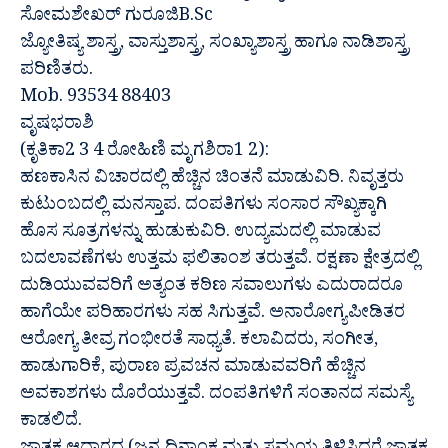
ಸೋಮಶೇಖರ್ ಗುರೂಜಿB.Sc
ಜ್ಯೋತಿಷ್ಯ ಶಾಸ್ತ್ರ, ವಾಸ್ತುಶಾಸ್ತ್ರ, ಸಂಖ್ಯಾಶಾಸ್ತ್ರ ಹಾಗೂ ನಾಡಿಶಾಸ್ತ್ರ
ಪರಿಣಿತರು.
Mob. 93534 88403
ವೃಷಭರಾಶಿ
(ಕೃತಿಕಾ2 3 4 ರೋಹಿಣಿ ಮೃಗಶಿರಾ1 2):
ಹಣಕಾಸಿನ ವಿಚಾರದಲ್ಲಿ ಹೆಚ್ಚಿನ ಚಿಂತನೆ ಮಾಡುವಿರಿ. ನಿವೃತ್ತರು
ಕುಟುಂಬದಲ್ಲಿ ಮನಸ್ತಾಪ. ದಂಪತಿಗಳು ಸಂಸಾರ ಸೌಖ್ಯಕ್ಕಾಗಿ
ಹೊಸ ಸೂತ್ರಗಳನ್ನು ಹುಡುಕುವಿರಿ. ಉದ್ಯಮದಲ್ಲಿ ಮಾಡುವ
ಬದಲಾವಣೆಗಳು ಉತ್ತಮ ಫಲಿತಾಂಶ ತರುತ್ತವೆ. ರಕ್ಷಣಾ ಕ್ಷೇತ್ರದಲ್ಲಿ
ದುಡಿಯುವವರಿಗೆ ಅತ್ಯಂತ ಕಠಿಣ ಸವಾಲುಗಳು ಎದುರಾದರೂ
ಹಾಗೆಯೇ ಪರಿಹಾರಗಳು ಸಹ ಸಿಗುತ್ತವೆ. ಅನಾರೋಗ್ಯಪೀಡಿತರ
ಆರೋಗ್ಯ ತೀವ್ರ ಗಂಭೀರತೆ ಸಾಧ್ಯತೆ. ಕಲಾವಿದರು, ಸಂಗೀತ,
ಹಾಡುಗಾರಿಕೆ, ಪುರಾಣ ಪ್ರವಚನ ಮಾಡುವವರಿಗೆ ಹೆಚ್ಚಿನ
ಅವಕಾಶಗಳು ದೊರೆಯುತ್ತವೆ. ದಂಪತಿಗಳಿಗೆ ಸಂತಾನದ ಸಮಸ್ಯೆ
ಕಾಡಲಿದೆ.