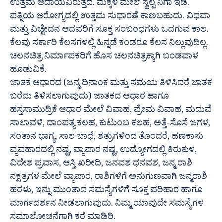
ಉತ್ತಮ ಆದಾಯವಿರುತ್ತದೆ. ಮಕ್ಕಳ ಮೇಲೆ ಸ್ವಲ್ಪ ನಿಗಾ ಇಡಿ.
ಪತ್ನಿಯ ಆರೋಗ್ಯದಲ್ಲಿ ಉತ್ತಮ ಸುಧಾರಣೆ ಕಾಣಬಹುದು. ವಿಧವಾ
ಮತ್ತು ವಿಚ್ಛೇದನ ಆದವರಿಗೆ ಸೂಕ್ತ ಸಂಬಂಧಗಳು ಒದಗುವ ಕಾಲ.
ಕೆಲವು ಸರ್ಕಾರಿ ಕೆಲಸಗಳಲ್ಲಿ ಹಿನ್ನಡೆ ಕಂಡರೂ ಕೆಲಸ ನಿಲ್ಲುವುದಿಲ್ಲ.
ಚಲನಚಿತ್ರ ನಿರ್ಮಾಪಕರಿಗೆ ಹೊಸ ಚಲನಚಿತ್ರಕ್ಕಾಗಿ ಬಂಡವಾಳ
ಹೂಡುವಿಕೆ.
ಜಾತಕ ಆಧಾರದ (ಜನ್ಮ ದಿನಾಂಕ ಮತ್ತು ಸಮಯ ತಿಳಿಸಿದರೆ ಜಾತಕ
ಬರೆದು ತಿಳಿಸಲಾಗುವುದು) ಜಾತಕದ ಆಧಾರ ಹಾಗೂ
ಹಸ್ತಸಾಮುದ್ರಿಕೆ ಆಧಾರ ಮೇಲೆ ವಿವಾಹ, ಪ್ರೇಮ ವಿವಾಹ, ಮದುವೆ
ಸಾಲಾವಳಿ, ದಾಂಪತ್ಯ ಕಲಹ, ಕುಟುಂಬ ಕಲಹ, ಅತ್ತೆ-ಸೊಸೆ ಜಗಳ,
ಸಂತಾನ ಭಾಗ್ಯ, ಸಾಲ ಬಾಧೆ, ಶತ್ರುಗಳಿಂದ ತೊಂದರೆ, ಹಣಕಾಸು
ವ್ಯವಹಾರದಲ್ಲಿ ನಷ್ಟ, ವ್ಯಾಪಾರ ನಷ್ಟ, ಉದ್ಯೋಗದಲ್ಲಿ ಕಿರುಕುಳ,
ವಿದೇಶ ಪ್ರವಾಸ, ಆಸ್ತಿ ಖರೀದಿ, ಜನವಶ ಧನವಶ, ಜನ್ಮ ರಾಶಿ
ನಕ್ಷತ್ರಗಳ ಮೇಲೆ ವ್ಯಾಪಾರ, ರಾಶಿಗಳಿಗೆ ಅನುಗುಣವಾಗಿ ಜನ್ಮರಾಶಿ
ಹರಳು, ಇನ್ನು ಮುಂತಾದ ಸಮಸ್ಯೆಗಳಿಗೆ ಸೂಕ್ತ ಪರಿಹಾರ ಹಾಗೂ
ಮಾರ್ಗದರ್ಶನ ನೀಡಲಾಗುವುದು. ನಿಮ್ಮ ಯಾವುದೇ ಸಮಸ್ಯೆಗಳ
ಸಮಾಲೋಚನೆಗಾಗಿ ಕರೆ ಮಾಡಿರಿ.