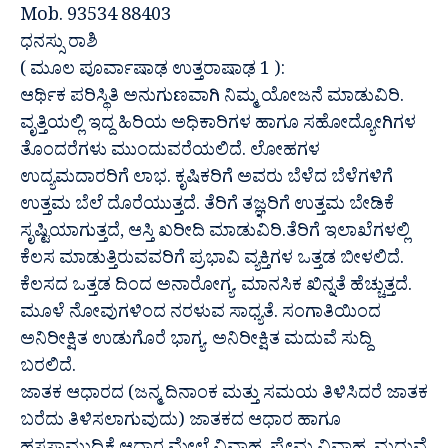
Mob. 93534 88403
ಧನಸ್ಸು ರಾಶಿ
( ಮೂಲ ಪೂರ್ವಾಷಾಢ ಉತ್ತರಾಷಾಢ 1 ):
ಆರ್ಥಿಕ ಪರಿಸ್ಥಿತಿ ಅನುಗುಣವಾಗಿ ನಿಮ್ಮ ಯೋಜನೆ ಮಾಡುವಿರಿ.
ವೃತ್ತಿಯಲ್ಲಿ ಇದ್ದ ಹಿರಿಯ ಅಧಿಕಾರಿಗಳ ಹಾಗೂ ಸಹೋದ್ಯೋಗಿಗಳ
ತೊಂದರೆಗಳು ಮುಂದುವರೆಯಲಿದೆ. ಲೋಹಗಳ
ಉದ್ಯಮದಾರರಿಗೆ ಲಾಭ. ಕೃಷಿಕರಿಗೆ ಅವರು ಬೆಳೆದ ಬೆಳೆಗಳಿಗೆ
ಉತ್ತಮ ಬೆಲೆ ದೊರೆಯುತ್ತದೆ. ತೆರಿಗೆ ತಜ್ಞರಿಗೆ ಉತ್ತಮ ಬೇಡಿಕೆ
ಸೃಷ್ಟಿಯಾಗುತ್ತದೆ, ಆಸ್ತಿ ಖರೀದಿ ಮಾಡುವಿರಿ.ತೆರಿಗೆ ಇಲಾಖೆಗಳಲ್ಲಿ
ಕೆಲಸ ಮಾಡುತ್ತಿರುವವರಿಗೆ ಪ್ರಭಾವಿ ವ್ಯಕ್ತಿಗಳ ಒತ್ತಡ ಬೀಳಲಿದೆ.
ಕೆಲಸದ ಒತ್ತಡ ದಿಂದ ಅನಾರೋಗ್ಯ. ಮಾನಸಿಕ ಖಿನ್ನತೆ ಹೆಚ್ಚುತ್ತದೆ.
ಮೂಳೆ ನೋವುಗಳಿಂದ ನರಳುವ ಸಾಧ್ಯತೆ. ಸಂಗಾತಿಯಿಂದ
ಅನಿರೀಕ್ಷಿತ ಉಡುಗೊರೆ ಭಾಗ್ಯ. ಅನಿರೀಕ್ಷಿತ ಮದುವೆ ಸುದ್ದಿ
ಬರಲಿದೆ.
ಜಾತಕ ಆಧಾರದ (ಜನ್ಮ ದಿನಾಂಕ ಮತ್ತು ಸಮಯ ತಿಳಿಸಿದರೆ ಜಾತಕ
ಬರೆದು ತಿಳಿಸಲಾಗುವುದು) ಜಾತಕದ ಆಧಾರ ಹಾಗೂ