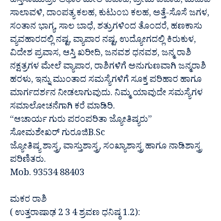
ಹಸ್ತಸಾಮುದ್ರಿಕೆ ಆಧಾರ ಮೇಲೆ ವಿವಾಹ, ಪ್ರೇಮ ವಿವಾಹ, ಮದುವೆ
ಸಾಲಾವಳಿ, ದಾಂಪತ್ಯ ಕಲಹ, ಕುಟುಂಬ ಕಲಹ, ಅತ್ತೆ-ಸೊಸೆ ಜಗಳ,
ಸಂತಾನ ಭಾಗ್ಯ, ಸಾಲ ಬಾಧೆ, ಶತ್ರುಗಳಿಂದ ತೊಂದರೆ, ಹಣಕಾಸು
ವ್ಯವಹಾರದಲ್ಲಿ ನಷ್ಟ, ವ್ಯಾಪಾರ ನಷ್ಟ, ಉದ್ಯೋಗದಲ್ಲಿ ಕಿರುಕುಳ,
ವಿದೇಶ ಪ್ರವಾಸ, ಆಸ್ತಿ ಖರೀದಿ, ಜನವಶ ಧನವಶ, ಜನ್ಮ ರಾಶಿ
ನಕ್ಷತ್ರಗಳ ಮೇಲೆ ವ್ಯಾಪಾರ, ರಾಶಿಗಳಿಗೆ ಅನುಗುಣವಾಗಿ ಜನ್ಮರಾಶಿ
ಹರಳು, ಇನ್ನು ಮುಂತಾದ ಸಮಸ್ಯೆಗಳಿಗೆ ಸೂಕ್ತ ಪರಿಹಾರ ಹಾಗೂ
ಮಾರ್ಗದರ್ಶನ ನೀಡಲಾಗುವುದು. ನಿಮ್ಮ ಯಾವುದೇ ಸಮಸ್ಯೆಗಳ
ಸಮಾಲೋಚನೆಗಾಗಿ ಕರೆ ಮಾಡಿರಿ.
“ಆಚಾರ್ಯ ಗುರು ಪರಂಪರಿತಾ ಜ್ಯೋತಿಷ್ಯರು”
ಸೋಮಶೇಖರ್ ಗುರೂಜಿB.Sc
ಜ್ಯೋತಿಷ್ಯ ಶಾಸ್ತ್ರ, ವಾಸ್ತುಶಾಸ್ತ್ರ, ಸಂಖ್ಯಾಶಾಸ್ತ್ರ ಹಾಗೂ ನಾಡಿಶಾಸ್ತ್ರ
ಪರಿಣಿತರು.
Mob. 93534 88403
ಮಕರ ರಾಶಿ
( ಉತ್ತರಾಷಾಢ 2 3 4 ಶ್ರವಣ ಧನಿಷ್ಠ 1.2):