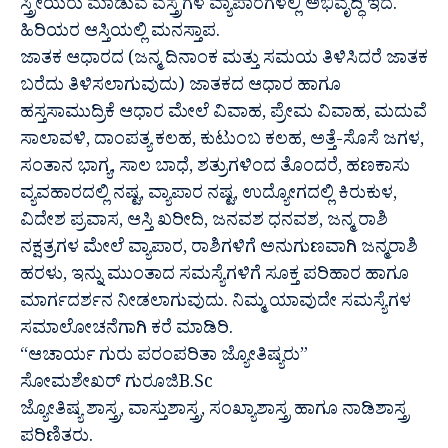
ಸ್ತ್ರೀಯರು ಮಾಡುವ ವಸ್ತ್ರಗಳ ವ್ಯಾಪಾರಗಳಲ್ಲಿ ಅಭಿವೃದ್ಧಿ ಇದೆ.
ಹಿರಿಯರ ಆಸ್ತಿಯಲ್ಲಿ ಮನಸ್ತಾಪ.
ಜಾತಕ ಆಧಾರದ (ಜನ್ಮ ದಿನಾಂಕ ಮತ್ತು ಸಮಯ ತಿಳಿಸಿದರೆ ಜಾತಕ
ಬರೆದು ತಿಳಿಸಲಾಗುವುದು) ಜಾತಕದ ಆಧಾರ ಹಾಗೂ
ಹಸ್ತಸಾಮುದ್ರಿಕೆ ಆಧಾರ ಮೇಲೆ ವಿವಾಹ, ಪ್ರೇಮ ವಿವಾಹ, ಮದುವೆ
ಸಾಲಾವಳಿ, ದಾಂಪತ್ಯ ಕಲಹ, ಕುಟುಂಬ ಕಲಹ, ಅತ್ತೆ-ಸೊಸೆ ಜಗಳ,
ಸಂತಾನ ಭಾಗ್ಯ, ಸಾಲ ಬಾಧೆ, ಶತ್ರುಗಳಿಂದ ತೊಂದರೆ, ಹಣಕಾಸು
ವ್ಯವಹಾರದಲ್ಲಿ ನಷ್ಟ, ವ್ಯಾಪಾರ ನಷ್ಟ, ಉದ್ಯೋಗದಲ್ಲಿ ಕಿರುಕುಳ,
ವಿದೇಶ ಪ್ರವಾಸ, ಆಸ್ತಿ ಖರೀದಿ, ಜನವಶ ಧನವಶ, ಜನ್ಮ ರಾಶಿ
ನಕ್ಷತ್ರಗಳ ಮೇಲೆ ವ್ಯಾಪಾರ, ರಾಶಿಗಳಿಗೆ ಅನುಗುಣವಾಗಿ ಜನ್ಮರಾಶಿ
ಹರಳು, ಇನ್ನು ಮುಂತಾದ ಸಮಸ್ಯೆಗಳಿಗೆ ಸೂಕ್ತ ಪರಿಹಾರ ಹಾಗೂ
ಮಾರ್ಗದರ್ಶನ ನೀಡಲಾಗುವುದು. ನಿಮ್ಮ ಯಾವುದೇ ಸಮಸ್ಯೆಗಳ
ಸಮಾಲೋಚನೆಗಾಗಿ ಕರೆ ಮಾಡಿರಿ.
“ಆಚಾರ್ಯ ಗುರು ಪರಂಪರಿತಾ ಜ್ಯೋತಿಷ್ಯರು”
ಸೋಮಶೇಖರ್ ಗುರೂಜಿB.Sc
ಜ್ಯೋತಿಷ್ಯ ಶಾಸ್ತ್ರ, ವಾಸ್ತುಶಾಸ್ತ್ರ, ಸಂಖ್ಯಾಶಾಸ್ತ್ರ ಹಾಗೂ ನಾಡಿಶಾಸ್ತ್ರ
ಪರಿಣಿತರು.