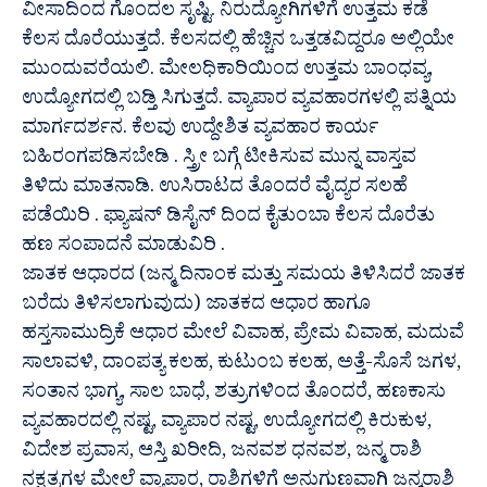
ವೀಸಾದಿಂದ ಗೊಂದಲ ಸೃಷ್ಟಿ. ನಿರುದ್ಯೋಗಿಗಳಿಗೆ ಉತ್ತಮ ಕಡೆ
ಕೆಲಸ ದೊರೆಯುತ್ತದೆ. ಕೆಲಸದಲ್ಲಿ ಹೆಚ್ಚಿನ ಒತ್ತಡವಿದ್ದರೂ ಅಲ್ಲಿಯೇ
ಮುಂದುವರೆಯಲಿ. ಮೇಲಧಿಕಾರಿಯಿಂದ ಉತ್ತಮ ಬಾಂಧವ್ಯ,
ಉದ್ಯೋಗದಲ್ಲಿ ಬಡ್ತಿ ಸಿಗುತ್ತದೆ. ವ್ಯಾಪಾರ ವ್ಯವಹಾರಗಳಲ್ಲಿ ಪತ್ನಿಯ
ಮಾರ್ಗದರ್ಶನ. ಕೆಲವು ಉದ್ದೇಶಿತ ವ್ಯವಹಾರ ಕಾರ್ಯ
ಬಹಿರಂಗಪಡಿಸಬೇಡಿ . ಸ್ತ್ರೀ ಬಗ್ಗೆ ಟೀಕಿಸುವ ಮುನ್ನ ವಾಸ್ತವ
ತಿಳಿದು ಮಾತನಾಡಿ. ಉಸಿರಾಟದ ತೊಂದರೆ ವೈದ್ಯರ ಸಲಹೆ
ಪಡೆಯಿರಿ . ಫ್ಯಾಷನ್ ಡಿಸೈನ್ ದಿಂದ ಕೈತುಂಬಾ ಕೆಲಸ ದೊರೆತು
ಹಣ ಸಂಪಾದನೆ ಮಾಡುವಿರಿ .
ಜಾತಕ ಆಧಾರದ (ಜನ್ಮ ದಿನಾಂಕ ಮತ್ತು ಸಮಯ ತಿಳಿಸಿದರೆ ಜಾತಕ
ಬರೆದು ತಿಳಿಸಲಾಗುವುದು) ಜಾತಕದ ಆಧಾರ ಹಾಗೂ
ಹಸ್ತಸಾಮುದ್ರಿಕೆ ಆಧಾರ ಮೇಲೆ ವಿವಾಹ, ಪ್ರೇಮ ವಿವಾಹ, ಮದುವೆ
ಸಾಲಾವಳಿ, ದಾಂಪತ್ಯ ಕಲಹ, ಕುಟುಂಬ ಕಲಹ, ಅತ್ತೆ-ಸೊಸೆ ಜಗಳ,
ಸಂತಾನ ಭಾಗ್ಯ, ಸಾಲ ಬಾಧೆ, ಶತ್ರುಗಳಿಂದ ತೊಂದರೆ, ಹಣಕಾಸು
ವ್ಯವಹಾರದಲ್ಲಿ ನಷ್ಟ, ವ್ಯಾಪಾರ ನಷ್ಟ, ಉದ್ಯೋಗದಲ್ಲಿ ಕಿರುಕುಳ,
ವಿದೇಶ ಪ್ರವಾಸ, ಆಸ್ತಿ ಖರೀದಿ, ಜನವಶ ಧನವಶ, ಜನ್ಮ ರಾಶಿ
ನಕ್ಷತ್ರಗಳ ಮೇಲೆ ವ್ಯಾಪಾರ, ರಾಶಿಗಳಿಗೆ ಅನುಗುಣವಾಗಿ ಜನ್ಮರಾಶಿ