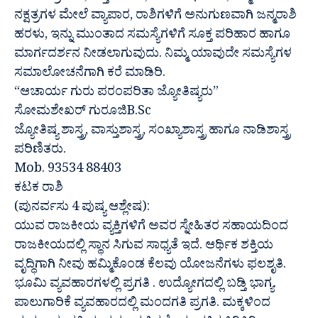
ನಕ್ಷತ್ರಗಳ ಮೇಲೆ ವ್ಯಾಪಾರ, ರಾಶಿಗಳಿಗೆ ಅನುಗುಣವಾಗಿ ಜನ್ಮರಾಶಿ
ಹರಳು, ಇನ್ನು ಮುಂತಾದ ಸಮಸ್ಯೆಗಳಿಗೆ ಸೂಕ್ತ ಪರಿಹಾರ ಹಾಗೂ
ಮಾರ್ಗದರ್ಶನ ನೀಡಲಾಗುವುದು. ನಿಮ್ಮ ಯಾವುದೇ ಸಮಸ್ಯೆಗಳ
ಸಮಾಲೋಚನೆಗಾಗಿ ಕರೆ ಮಾಡಿರಿ.
“ಆಚಾರ್ಯ ಗುರು ಪರಂಪರಿತಾ ಜ್ಯೋತಿಷ್ಯರು”
ಸೋಮಶೇಖರ್ ಗುರೂಜಿB.Sc
ಜ್ಯೋತಿಷ್ಯ ಶಾಸ್ತ್ರ, ವಾಸ್ತುಶಾಸ್ತ್ರ, ಸಂಖ್ಯಾಶಾಸ್ತ್ರ ಹಾಗೂ ನಾಡಿಶಾಸ್ತ್ರ
ಪರಿಣಿತರು.
Mob. 93534 88403
ಕಟಕ ರಾಶಿ
(ಪುನರ್ವಸು 4 ಪುಷ್ಯ ಆಶ್ಲೇಷ):
ಯುವ ರಾಜಕೀಯ ವ್ಯಕ್ತಿಗಳಿಗೆ ಅವರ ಸ್ನೇಹಿತರ ಸಹಾಯದಿಂದ
ರಾಜಕೀಯದಲ್ಲಿ ಸ್ಥಾನ ಸಿಗುವ ಸಾಧ್ಯತೆ ಇದೆ. ಆರ್ಥಿಕ ಶಕ್ತಿಯ
ವೃದ್ಧಿಗಾಗಿ ನೀವು ಹಮ್ಮಿಕೊಂಡ ಕೆಲವು ಯೋಜನೆಗಳು ಫಲಶೃತಿ.
ಭೂಮಿ ವ್ಯವಹಾರಗಳಲ್ಲಿ ಪ್ರಗತಿ . ಉದ್ಯೋಗದಲ್ಲಿ ಬಡ್ತಿ ಭಾಗ್ಯ.
ಪಾಲುಗಾರಿಕೆ ವ್ಯವಹಾರದಲ್ಲಿ ಮಂದಗತಿ ಪ್ರಗತಿ. ಮಕ್ಕಳಿಂದ