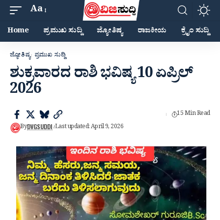
Aa
Home
ಪ್ರಮುಖ ಸುದ್ದಿ
ಜ್ಯೋತಿಷ್ಯ
ರಾಜಕೀಯ
ಕ್ರೈಂ ಸುದ್ದಿ
ಜ್ಯೋತಿಷ್ಯ
ಪ್ರಮುಖ ಸುದ್ದಿ
ಶುಕ್ರವಾರದ ರಾಶಿ ಭವಿಷ್ಯ 10 ಏಪ್ರಿಲ್
2026
15 Min Read
DVGSUDDI
By
Last updated: April 9, 2026