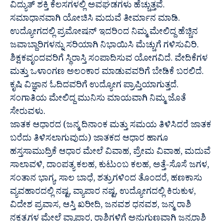
ವಿದ್ಯುತ್ ಶಕ್ತಿ ಕೆಲಸಗಳಲ್ಲಿ ಅವಘಡಗಳು ಹೆಚ್ಚುತ್ತವೆ.
ಸಮಾಧಾನವಾಗಿ ಯೋಚಿಸಿ ಮದುವೆ ತೀರ್ಮಾನ ಮಾಡಿ.
ಉದ್ಯೋಗದಲ್ಲಿ ಪ್ರಮೋಷನ್ ಇದರಿಂದ ನಿಮ್ಮ ಮೇಲಿದ್ದ ಹೆಚ್ಚಿನ
ಜವಾಬ್ದಾರಿಗಳನ್ನು ಸರಿಯಾಗಿ ನಿಭಾಯಿಸಿ ಮೆಚ್ಚುಗೆ ಗಳಿಸುವಿರಿ.
ಶಿಕ್ಷಕವೃಂದವರಿಗೆ ಸ್ಥಿರಾಸ್ತಿ ಸಂಪಾದಿಸುವ ಯೋಗವಿದೆ. ವೇದಿಕೆಗಳ
ಮತ್ತು ಒಳಾಂಗಣ ಅಲಂಕಾರ ಮಾಡುವವರಿಗೆ ಬೇಡಿಕೆ ಬರಲಿದೆ.
ಕೃಷಿ ವಿಜ್ಞಾನ ಓದಿದವರಿಗೆ ಉದ್ಯೋಗ ಪ್ರಾಪ್ತಿಯಾಗುತ್ತದೆ.
ಸಂಗಾತಿಯ ಮೇಲಿದ್ದ ಮುನಿಸು ಮಾಯವಾಗಿ ನಿಮ್ಮ ಜೊತೆ
ಸೇರುವಳು.
ಜಾತಕ ಆಧಾರದ (ಜನ್ಮ ದಿನಾಂಕ ಮತ್ತು ಸಮಯ ತಿಳಿಸಿದರೆ ಜಾತಕ
ಬರೆದು ತಿಳಿಸಲಾಗುವುದು) ಜಾತಕದ ಆಧಾರ ಹಾಗೂ
ಹಸ್ತಸಾಮುದ್ರಿಕೆ ಆಧಾರ ಮೇಲೆ ವಿವಾಹ, ಪ್ರೇಮ ವಿವಾಹ, ಮದುವೆ
ಸಾಲಾವಳಿ, ದಾಂಪತ್ಯ ಕಲಹ, ಕುಟುಂಬ ಕಲಹ, ಅತ್ತೆ-ಸೊಸೆ ಜಗಳ,
ಸಂತಾನ ಭಾಗ್ಯ, ಸಾಲ ಬಾಧೆ, ಶತ್ರುಗಳಿಂದ ತೊಂದರೆ, ಹಣಕಾಸು
ವ್ಯವಹಾರದಲ್ಲಿ ನಷ್ಟ, ವ್ಯಾಪಾರ ನಷ್ಟ, ಉದ್ಯೋಗದಲ್ಲಿ ಕಿರುಕುಳ,
ವಿದೇಶ ಪ್ರವಾಸ, ಆಸ್ತಿ ಖರೀದಿ, ಜನವಶ ಧನವಶ, ಜನ್ಮ ರಾಶಿ
ನಕ್ಷತ್ರಗಳ ಮೇಲೆ ವ್ಯಾಪಾರ, ರಾಶಿಗಳಿಗೆ ಅನುಗುಣವಾಗಿ ಜನ್ಮರಾಶಿ