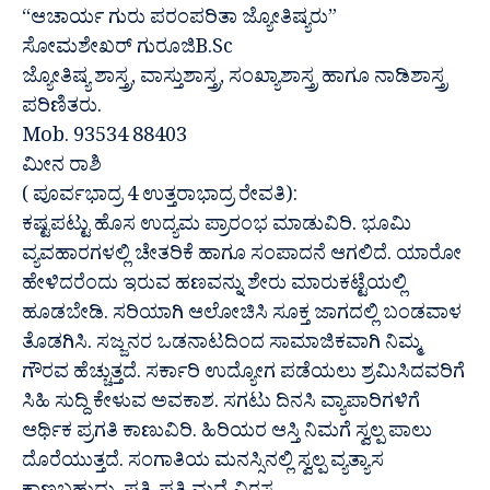
“ಆಚಾರ್ಯ ಗುರು ಪರಂಪರಿತಾ ಜ್ಯೋತಿಷ್ಯರು”
ಸೋಮಶೇಖರ್ ಗುರೂಜಿB.Sc
ಜ್ಯೋತಿಷ್ಯ ಶಾಸ್ತ್ರ, ವಾಸ್ತುಶಾಸ್ತ್ರ, ಸಂಖ್ಯಾಶಾಸ್ತ್ರ ಹಾಗೂ ನಾಡಿಶಾಸ್ತ್ರ
ಪರಿಣಿತರು.
Mob. 93534 88403
ಮೀನ ರಾಶಿ
( ಪೂರ್ವಭಾದ್ರ 4 ಉತ್ತರಾಭಾದ್ರ ರೇವತಿ):
ಕಷ್ಟಪಟ್ಟು ಹೊಸ ಉದ್ಯಮ ಪ್ರಾರಂಭ ಮಾಡುವಿರಿ. ಭೂಮಿ
ವ್ಯವಹಾರಗಳಲ್ಲಿ ಚೇತರಿಕೆ ಹಾಗೂ ಸಂಪಾದನೆ ಆಗಲಿದೆ. ಯಾರೋ
ಹೇಳಿದರೆಂದು ಇರುವ ಹಣವನ್ನು ಶೇರು ಮಾರುಕಟ್ಟೆಯಲ್ಲಿ
ಹೂಡಬೇಡಿ. ಸರಿಯಾಗಿ ಆಲೋಚಿಸಿ ಸೂಕ್ತ ಜಾಗದಲ್ಲಿ ಬಂಡವಾಳ
ತೊಡಗಿಸಿ. ಸಜ್ಜನರ ಒಡನಾಟದಿಂದ ಸಾಮಾಜಿಕವಾಗಿ ನಿಮ್ಮ
ಗೌರವ ಹೆಚ್ಚುತ್ತದೆ. ಸರ್ಕಾರಿ ಉದ್ಯೋಗ ಪಡೆಯಲು ಶ್ರಮಿಸಿದವರಿಗೆ
ಸಿಹಿ ಸುದ್ದಿ ಕೇಳುವ ಅವಕಾಶ. ಸಗಟು ದಿನಸಿ ವ್ಯಾಪಾರಿಗಳಿಗೆ
ಆರ್ಥಿಕ ಪ್ರಗತಿ ಕಾಣುವಿರಿ. ಹಿರಿಯರ ಆಸ್ತಿ ನಿಮಗೆ ಸ್ವಲ್ಪ ಪಾಲು
ದೊರೆಯುತ್ತದೆ. ಸಂಗಾತಿಯ ಮನಸ್ಸಿನಲ್ಲಿ ಸ್ವಲ್ಪ ವ್ಯತ್ಯಾಸ