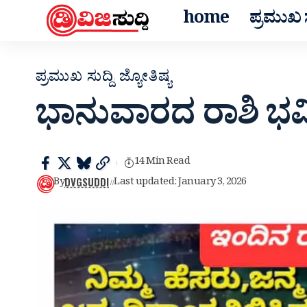
home
ಪ್ರಮುಖ ಸ
ಪ್ರಮುಖ ಸುದ್ದಿ
ಜ್ಯೋತಿಷ್ಯ
ಭಾನುವಾರದ ರಾಶಿ ಭವಿ
14 Min Read
DVGSUDDI
By
Last updated: January 3, 2026