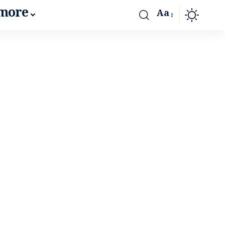
more
Aa