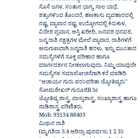
ಸೊಸೆ ಜಗಳ, ಸಂತಾನ ಭಾಗ್ಯ, ಸಾಲ ಬಾಧೆ,
ಶತ್ರುಗಳಿಂದ ತೊಂದರೆ, ಹಣಕಾಸು ವ್ಯವಹಾರದಲ್ಲಿ
ನಷ್ಟ, ವ್ಯಾಪಾರ ನಷ್ಟ, ಉದ್ಯೋಗದಲ್ಲಿ ಕಿರುಕುಳ,
ವಿದೇಶ ಪ್ರವಾಸ, ಆಸ್ತಿ ಖರೀದಿ, ಜನವಶ ಧನವಶ,
ಜನ್ಮ ರಾಶಿ ನಕ್ಷತ್ರಗಳ ಮೇಲೆ ವ್ಯಾಪಾರ, ರಾಶಿಗಳಿಗೆ
ಅನುಗುಣವಾಗಿ ಜನ್ಮರಾಶಿ ಹರಳು, ಇನ್ನು ಮುಂತಾದ
ಸಮಸ್ಯೆಗಳಿಗೆ ಸೂಕ್ತ ಪರಿಹಾರ ಹಾಗೂ
ಮಾರ್ಗದರ್ಶನ ನೀಡಲಾಗುವುದು. ನಿಮ್ಮ ಯಾವುದೇ
ಸಮಸ್ಯೆಗಳ ಸಮಾಲೋಚನೆಗಾಗಿ ಕರೆ ಮಾಡಿರಿ.
“ಆಚಾರ್ಯ ಗುರು ಪರಂಪರಿತಾ ಜ್ಯೋತಿಷ್ಯರು”
ಸೋಮಶೇಖರ್ ಗುರೂಜಿB.Sc
ಜ್ಯೋತಿಷ್ಯ ಶಾಸ್ತ್ರ, ವಾಸ್ತುಶಾಸ್ತ್ರ, ಸಂಖ್ಯಾಶಾಸ್ತ್ರ ಹಾಗೂ
ನಾಡಿಶಾಸ್ತ್ರ ಪರಿಣಿತರು.
Mob. 93534 88403
ಮಿಥುನ ರಾಶಿ
(ಮೃಗಶಿರಾ 3.4 ಆರಿದ್ರಾ ಪುನರ್ವಸು 1 2 3):