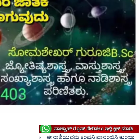
ಈ ರಾಶಿಯವರು ಕಂಪನಿ ಪ್ರಾರಂಭಿಸಿ ತುಂಬಾ