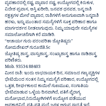
ವ್ಯವಹಾರದಲ್ಲಿ ನಷ್ಟ, ವ್ಯಾಪಾರ ನಷ್ಟ, ಉದ್ಯೋಗದಲ್ಲಿ ಕಿರುಕುಳ,
ವಿದೇಶ ಪ್ರವಾಸ, ಆಸ್ತಿ ಖರೀದಿ, ಜನವಶ ಧನವಶ, ಜನ್ಮ ರಾಶಿ
ನಕ್ಷತ್ರಗಳ ಮೇಲೆ ವ್ಯಾಪಾರ, ರಾಶಿಗಳಿಗೆ ಅನುಗುಣವಾಗಿ ಜನ್ಮರಾಶಿ
ಹರಳು, ಇನ್ನು ಮುಂತಾದ ಸಮಸ್ಯೆಗಳಿಗೆ ಸೂಕ್ತ ಪರಿಹಾರ ಹಾಗೂ
ಮಾರ್ಗದರ್ಶನ ನೀಡಲಾಗುವುದು. ನಿಮ್ಮ ಯಾವುದೇ ಸಮಸ್ಯೆಗಳ
ಸಮಾಲೋಚನೆಗಾಗಿ ಕರೆ ಮಾಡಿರಿ.
“ಆಚಾರ್ಯ ಗುರು ಪರಂಪರಿತಾ ಜ್ಯೋತಿಷ್ಯರು”
ಸೋಮಶೇಖರ್ ಗುರೂಜಿB.Sc
ಜ್ಯೋತಿಷ್ಯ ಶಾಸ್ತ್ರ, ವಾಸ್ತುಶಾಸ್ತ್ರ, ಸಂಖ್ಯಾಶಾಸ್ತ್ರ ಹಾಗೂ ನಾಡಿಶಾಸ್ತ್ರ
ಪರಿಣಿತರು.
Mob. 93534 88403
ಮೀನ ರಾಶಿ: ಇಂದು ಲಾಭದಾಯಕ ದಿನ, ಸಮಾಜದ ಗಣ್ಯ ವ್ಯಕ್ತಿಗಳ
ಭೇಟಿಯಿಂದ ಸಂತಸ ನಿಮ್ಮ ಸಮಸ್ಯೆಗೆ ಪರಿಹಾರ, ಉದ್ಯೋಗದಲ್ಲಿ
ಒತ್ತಡ, ದೀರ್ಘಕಾಲದ ಕಾಯಿಲೆ ಗುಣಮುಖ, ಸಂಗಾತಿಯ
ಭೇಟಿಮಾಡುವ ಒಳ್ಳೆಯ ದಿನವಾಗಿದೆ, ಪತಿಗೆ ವೈರಾಗ್ಯ
ಮನೋಭಾವ,ನಿರುದ್ಯೋಗಿಗಳಿಗೆ ಉದ್ಯೋಗ ಪಡೆಯುವ
ಅವಕಾಶವಿದೆ, ಪತಿ-ಪತ್ನಿ ಮಧ್ಯೆ ಜಗಳ ಆಗುವ ಸಾಧ್ಯತೆ ಇದೆ,