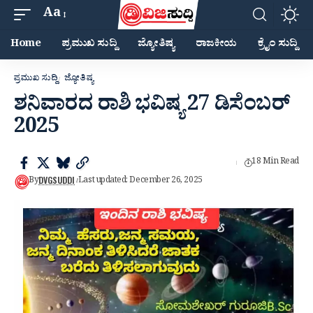
Aa
Home
ಪ್ರಮುಖ ಸುದ್ದಿ
ಜ್ಯೋತಿಷ್ಯ
ರಾಜಕೀಯ
ಕ್ರೈಂ ಸುದ್ದಿ
ಪ್ರಮುಖ ಸುದ್ದಿ
ಜ್ಯೋತಿಷ್ಯ
ಶನಿವಾರದ ರಾಶಿ ಭವಿಷ್ಯ 27 ಡಿಸೆಂಬರ್
2025
18 Min Read
DVGSUDDI
By
Last updated: December 26, 2025