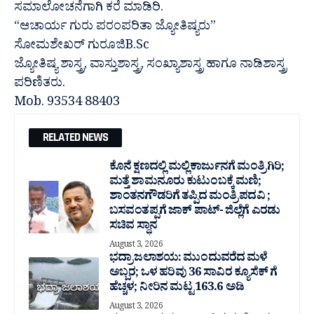
ಸಮಾಲೋಚನೆಗಾಗಿ ಕರೆ ಮಾಡಿರಿ.
“ಆಚಾರ್ಯ ಗುರು ಪರಂಪರಿತಾ ಜ್ಯೋತಿಷ್ಯರು”
ಸೋಮಶೇಖರ್ ಗುರೂಜಿB.Sc
ಜ್ಯೋತಿಷ್ಯ ಶಾಸ್ತ್ರ, ವಾಸ್ತುಶಾಸ್ತ್ರ, ಸಂಖ್ಯಾಶಾಸ್ತ್ರ ಹಾಗೂ ನಾಡಿಶಾಸ್ತ್ರ
ಪರಿಣಿತರು.
Mob. 93534 88403
RELATED NEWS
ಕೊನೆ ಕ್ಷಣದಲ್ಲಿ ಮಲ್ಲಿಕಾರ್ಜುನಗೆ ಮಂತ್ರಿಗಿರಿ;
ಮತ್ತೆ ಶಾಮನೂರು ಕುಟುಂಬಕ್ಕೆ ಮಣಿ;
ಶಾಂತನಗೌಡರಿಗೆ ತಪ್ಪಿದ ಮಂತ್ರಿ ಪದವಿ ;
ಬಸವಂತಪ್ಪಗೆ ಜಾಕ್ ಪಾಟ್- ಜಿಲ್ಲೆಗೆ ಎರಡು
ಸಚಿವ ಸ್ಥಾನ
August 3, 2026
ಭದ್ರಾ ಜಲಾಶಯ: ಮುಂದುವರೆದ ಮಳೆ
ಅಬ್ಬರ; ಒಳ ಹರಿವು 36 ಸಾವಿರ‌ ಕ್ಯೂಸೆಕ್ ಗೆ
ಹೆಚ್ಚಳ; ನೀರಿನ ಮಟ್ಟ 163.6 ಅಡಿ
August 3, 2026