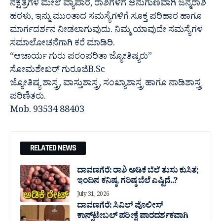
ನಕ್ಷತ್ರಗಳ ಮೇಲೆ ವ್ಯಾಪಾರ, ರಾಶಿಗಳಿಗೆ ಅನುಗುಣವಾಗಿ ಜನ್ಮರಾಶಿ
ಹರಳು, ಇನ್ನು ಮುಂತಾದ ಸಮಸ್ಯೆಗಳಿಗೆ ಸೂಕ್ತ ಪರಿಹಾರ ಹಾಗೂ
ಮಾರ್ಗದರ್ಶನ ನೀಡಲಾಗುವುದು. ನಿಮ್ಮ ಯಾವುದೇ ಸಮಸ್ಯೆಗಳ
ಸಮಾಲೋಚನೆಗಾಗಿ ಕರೆ ಮಾಡಿರಿ.
“ಆಚಾರ್ಯ ಗುರು ಪರಂಪರಿತಾ ಜ್ಯೋತಿಷ್ಯರು”
ಸೋಮಶೇಖರ್ ಗುರೂಜಿB.Sc
ಜ್ಯೋತಿಷ್ಯ ಶಾಸ್ತ್ರ, ವಾಸ್ತುಶಾಸ್ತ್ರ, ಸಂಖ್ಯಾಶಾಸ್ತ್ರ ಹಾಗೂ ನಾಡಿಶಾಸ್ತ್ರ
ಪರಿಣಿತರು.
Mob. 93534 88403
RELATED NEWS
ದಾವಣಗೆರೆ: ರಾಶಿ ಅಡಿಕೆ ಬೆಲೆ ತುಸು‌ ಕುಸಿತ;
ಇಂದಿನ ಕನಿಷ್ಠ, ಗರಿಷ್ಠ ಬೆಲೆ ಎಷ್ಟಿದೆ..?
July 31, 2026
ದಾವಣಗೆರೆ: ಸಿವಿಲ್ ಪೊಲೀಸ್
ಕಾನ್ಸ್‌ಟೇಬಲ್ ಪರೀಕ್ಷೆ ಪಾರದರ್ಶಕವಾಗಿ