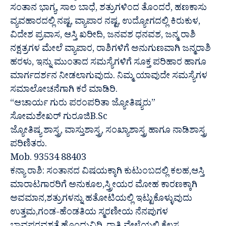
ಸಂತಾನ ಭಾಗ್ಯ, ಸಾಲ ಬಾಧೆ, ಶತ್ರುಗಳಿಂದ ತೊಂದರೆ, ಹಣಕಾಸು
ವ್ಯವಹಾರದಲ್ಲಿ ನಷ್ಟ, ವ್ಯಾಪಾರ ನಷ್ಟ, ಉದ್ಯೋಗದಲ್ಲಿ ಕಿರುಕುಳ,
ವಿದೇಶ ಪ್ರವಾಸ, ಆಸ್ತಿ ಖರೀದಿ, ಜನವಶ ಧನವಶ, ಜನ್ಮ ರಾಶಿ
ನಕ್ಷತ್ರಗಳ ಮೇಲೆ ವ್ಯಾಪಾರ, ರಾಶಿಗಳಿಗೆ ಅನುಗುಣವಾಗಿ ಜನ್ಮರಾಶಿ
ಹರಳು, ಇನ್ನು ಮುಂತಾದ ಸಮಸ್ಯೆಗಳಿಗೆ ಸೂಕ್ತ ಪರಿಹಾರ ಹಾಗೂ
ಮಾರ್ಗದರ್ಶನ ನೀಡಲಾಗುವುದು. ನಿಮ್ಮ ಯಾವುದೇ ಸಮಸ್ಯೆಗಳ
ಸಮಾಲೋಚನೆಗಾಗಿ ಕರೆ ಮಾಡಿರಿ.
“ಆಚಾರ್ಯ ಗುರು ಪರಂಪರಿತಾ ಜ್ಯೋತಿಷ್ಯರು”
ಸೋಮಶೇಖರ್ ಗುರೂಜಿB.Sc
ಜ್ಯೋತಿಷ್ಯ ಶಾಸ್ತ್ರ, ವಾಸ್ತುಶಾಸ್ತ್ರ, ಸಂಖ್ಯಾಶಾಸ್ತ್ರ ಹಾಗೂ ನಾಡಿಶಾಸ್ತ್ರ
ಪರಿಣಿತರು.
Mob. 93534 88403
ಕನ್ಯಾ ರಾಶಿ: ಸಂತಾನದ ವಿಷಯಕ್ಕಾಗಿ ಕುಟುಂಬದಲ್ಲಿ ಕಲಹ,ಆಸ್ತಿ
ಮಾರಾಟಗಾರರಿಗೆ ಅನುಕೂಲ,ಸ್ತ್ರೀಯರ ಮೋಹ ಕಾರಣಕ್ಕಾಗಿ
ಅವಮಾನ,ಶತ್ರುಗಳನ್ನು ಹತೋಟಿಯಲ್ಲಿ ಇಟ್ಟುಕೊಳ್ಳುವುದು
ಉತ್ತಮ,ಗಂಡ-ಹೆಂಡತಿಯ ಸ್ಮರಣೀಯ ನೆನಪುಗಳ