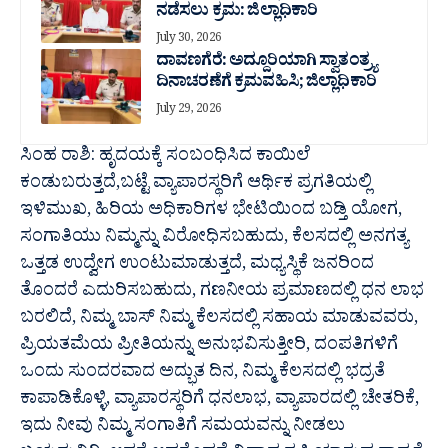
ನಡೆಸಲು ಕ್ರಮ: ಜಿಲ್ಲಾಧಿಕಾರಿ
July 30, 2026
ದಾವಣಗೆರೆ: ಅದ್ದೂರಿಯಾಗಿ ಸ್ವಾತಂತ್ರ್ಯ
ದಿನಾಚರಣೆಗೆ ಕ್ರಮವಹಿಸಿ; ಜಿಲ್ಲಾಧಿಕಾರಿ
July 29, 2026
ಸಿಂಹ ರಾಶಿ: ಹೃದಯಕ್ಕೆ ಸಂಬಂಧಿಸಿದ ಕಾಯಿಲೆ
ಕಂಡುಬರುತ್ತದೆ,ಬಟ್ಟೆ ವ್ಯಾಪಾರಸ್ಥರಿಗೆ ಆರ್ಥಿಕ ಪ್ರಗತಿಯಲ್ಲಿ
ಇಳಿಮುಖ, ಹಿರಿಯ ಅಧಿಕಾರಿಗಳ ಭೇಟಿಯಿಂದ ಬಡ್ತಿ ಯೋಗ,
ಸಂಗಾತಿಯು ನಿಮ್ಮನ್ನು ವಿರೋಧಿಸಬಹುದು, ಕೆಲಸದಲ್ಲಿ ಅನಗತ್ಯ
ಒತ್ತಡ ಉದ್ವೇಗ ಉಂಟುಮಾಡುತ್ತದೆ, ಮಧ್ಯಸ್ಥಿಕೆ ಜನರಿಂದ
ತೊಂದರೆ ಎದುರಿಸಬಹುದು, ಗಣನೀಯ ಪ್ರಮಾಣದಲ್ಲಿ ಧನ ಲಾಭ
ಬರಲಿದೆ, ನಿಮ್ಮ ಬಾಸ್ ನಿಮ್ಮ ಕೆಲಸದಲ್ಲಿ ಸಹಾಯ ಮಾಡುವವರು,
ಪ್ರಿಯತಮೆಯ ಪ್ರೀತಿಯನ್ನು ಅನುಭವಿಸುತ್ತೀರಿ, ದಂಪತಿಗಳಿಗೆ
ಒಂದು ಸುಂದರವಾದ ಅದ್ಭುತ ದಿನ, ನಿಮ್ಮ ಕೆಲಸದಲ್ಲಿ ಭದ್ರತೆ
ಕಾಪಾಡಿಕೊಳ್ಳಿ, ವ್ಯಾಪಾರಸ್ಥರಿಗೆ ಧನಲಾಭ, ವ್ಯಾಪಾರದಲ್ಲಿ ಚೇತರಿಕೆ,
ಇದು ನೀವು ನಿಮ್ಮ ಸಂಗಾತಿಗೆ ಸಮಯವನ್ನು ನೀಡಲು