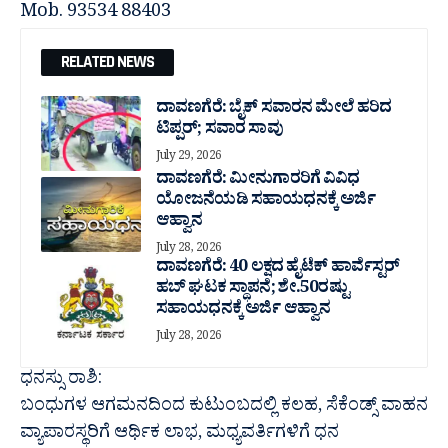
Mob. 93534 88403
RELATED NEWS
ದಾವಣಗೆರೆ: ಬೈಕ್ ಸವಾರನ ಮೇಲೆ ಹರಿದ
ಟಿಪ್ಪರ್; ಸವಾರ ಸಾವು
July 29, 2026
ದಾವಣಗೆರೆ: ಮೀನುಗಾರರಿಗೆ ವಿವಿಧ
ಯೋಜನೆಯಡಿ ಸಹಾಯಧನಕ್ಕೆ ಅರ್ಜಿ
ಆಹ್ವಾನ
July 28, 2026
ದಾವಣಗೆರೆ: 40 ಲಕ್ಷದ ಹೈಟೆಕ್ ಹಾರ್ವೆಸ್ಟರ್
ಹಬ್ ಘಟಕ ಸ್ಥಾಪನೆ; ಶೇ.50ರಷ್ಟು
ಸಹಾಯಧನಕ್ಕೆ ಅರ್ಜಿ ಆಹ್ವಾನ
July 28, 2026
ಧನಸ್ಸು ರಾಶಿ:
ಬಂಧುಗಳ ಆಗಮನದಿಂದ ಕುಟುಂಬದಲ್ಲಿ ಕಲಹ, ಸೆಕೆಂಡ್ಸ್ ವಾಹನ
ವ್ಯಾಪಾರಸ್ಥರಿಗೆ ಆರ್ಥಿಕ ಲಾಭ, ಮಧ್ಯವರ್ತಿಗಳಿಗೆ ಧನ