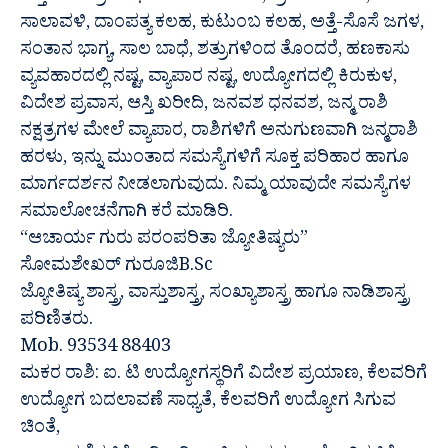
ಸಾಲಾವಳಿ, ದಾಂಪತ್ಯ ಕಲಹ, ಕುಟುಂಬ ಕಲಹ, ಅತ್ತೆ-ಸೊಸೆ ಜಗಳ,
ಸಂತಾನ ಭಾಗ್ಯ, ಸಾಲ ಬಾಧೆ, ಶತ್ರುಗಳಿಂದ ತೊಂದರೆ, ಹಣಕಾಸು
ವ್ಯವಹಾರದಲ್ಲಿ ನಷ್ಟ, ವ್ಯಾಪಾರ ನಷ್ಟ, ಉದ್ಯೋಗದಲ್ಲಿ ಕಿರುಕುಳ,
ವಿದೇಶ ಪ್ರವಾಸ, ಆಸ್ತಿ ಖರೀದಿ, ಜನವಶ ಧನವಶ, ಜನ್ಮ ರಾಶಿ
ನಕ್ಷತ್ರಗಳ ಮೇಲೆ ವ್ಯಾಪಾರ, ರಾಶಿಗಳಿಗೆ ಅನುಗುಣವಾಗಿ ಜನ್ಮರಾಶಿ
ಹರಳು, ಇನ್ನು ಮುಂತಾದ ಸಮಸ್ಯೆಗಳಿಗೆ ಸೂಕ್ತ ಪರಿಹಾರ ಹಾಗೂ
ಮಾರ್ಗದರ್ಶನ ನೀಡಲಾಗುವುದು. ನಿಮ್ಮ ಯಾವುದೇ ಸಮಸ್ಯೆಗಳ
ಸಮಾಲೋಚನೆಗಾಗಿ ಕರೆ ಮಾಡಿರಿ.
“ಆಚಾರ್ಯ ಗುರು ಪರಂಪರಿತಾ ಜ್ಯೋತಿಷ್ಯರು”
ಸೋಮಶೇಖರ್ ಗುರೂಜಿB.Sc
ಜ್ಯೋತಿಷ್ಯ ಶಾಸ್ತ್ರ, ವಾಸ್ತುಶಾಸ್ತ್ರ, ಸಂಖ್ಯಾಶಾಸ್ತ್ರ ಹಾಗೂ ನಾಡಿಶಾಸ್ತ್ರ
ಪರಿಣಿತರು.
Mob. 93534 88403
ಮಕರ ರಾಶಿ: ಐ. ಟಿ ಉದ್ಯೋಗಸ್ಥರಿಗೆ ವಿದೇಶ ಪ್ರಯಾಣ, ಕೆಲವರಿಗೆ
ಉದ್ಯೋಗ ಬದಲಾವಣೆ ಸಾಧ್ಯತೆ, ಕೆಲವರಿಗೆ ಉದ್ಯೋಗ ಸಿಗುವ
ಚಿಂತೆ,