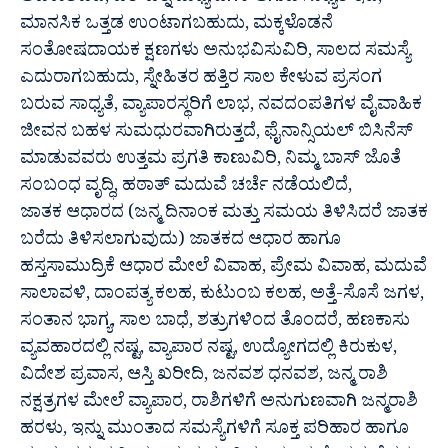
ಮಾನಸಿಕ ಒತ್ತಡ ಉಂಟಾಗಬಹುದು, ಮಕ್ಕಳೊಡನೆ
ಸಂತೋಷದಾಯಕ ಕ್ಷಣಗಳು ಅನುಭವಿಸುವಿರಿ, ಸಾಲದ ಸಮಸ್ಯೆ
ಎದುರಾಗಬಹುದು, ಸ್ನೇಹಿತರ ಹತ್ತಿರ ಸಾಲ ಕೇಳುವ ಪ್ರಸಂಗ
ಬರುವ ಸಾಧ್ಯತೆ, ವ್ಯಾಪಾರಸ್ಥರಿಗೆ ಲಾಭ, ನವದಂಪತಿಗಳ ವೈವಾಹಿಕ
ಜೀವನ ಬಹಳ ಸುಮಧುರವಾಗಿರುತ್ತದೆ, ಫೈನಾನ್ಸಿಯಲ್ ಬಿಸಿನೆಸ್
ಮಾಡುವವರು ಉತ್ತಮ ಪ್ರಗತಿ ಕಾಣುವಿರಿ, ನಿಮ್ಮ ಬಾಸ್ ಜೊತೆ
ಸಂಬಂಧ ವೃದ್ಧಿ, ಹಠಾತ್ ಮದುವೆ ಚರ್ಚೆ ನಡೆಯಲಿದೆ,
ಜಾತಕ ಆಧಾರದ (ಜನ್ಮ ದಿನಾಂಕ ಮತ್ತು ಸಮಯ ತಿಳಿಸಿದರೆ ಜಾತಕ
ಬರೆದು ತಿಳಿಸಲಾಗುವುದು) ಜಾತಕದ ಆಧಾರ ಹಾಗೂ
ಹಸ್ತಸಾಮುದ್ರಿಕೆ ಆಧಾರ ಮೇಲೆ ವಿವಾಹ, ಪ್ರೇಮ ವಿವಾಹ, ಮದುವೆ
ಸಾಲಾವಳಿ, ದಾಂಪತ್ಯ ಕಲಹ, ಕುಟುಂಬ ಕಲಹ, ಅತ್ತೆ-ಸೊಸೆ ಜಗಳ,
ಸಂತಾನ ಭಾಗ್ಯ, ಸಾಲ ಬಾಧೆ, ಶತ್ರುಗಳಿಂದ ತೊಂದರೆ, ಹಣಕಾಸು
ವ್ಯವಹಾರದಲ್ಲಿ ನಷ್ಟ, ವ್ಯಾಪಾರ ನಷ್ಟ, ಉದ್ಯೋಗದಲ್ಲಿ ಕಿರುಕುಳ,
ವಿದೇಶ ಪ್ರವಾಸ, ಆಸ್ತಿ ಖರೀದಿ, ಜನವಶ ಧನವಶ, ಜನ್ಮ ರಾಶಿ
ನಕ್ಷತ್ರಗಳ ಮೇಲೆ ವ್ಯಾಪಾರ, ರಾಶಿಗಳಿಗೆ ಅನುಗುಣವಾಗಿ ಜನ್ಮರಾಶಿ
ಹರಳು, ಇನ್ನು ಮುಂತಾದ ಸಮಸ್ಯೆಗಳಿಗೆ ಸೂಕ್ತ ಪರಿಹಾರ ಹಾಗೂ