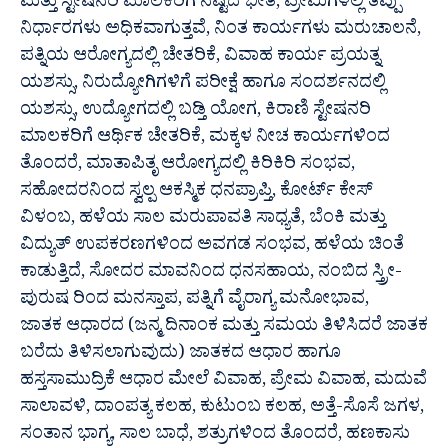
ಮತ್ತು ಸ್ಟೇಷನರಿ ಮಾಲಕರಿಗೆ ನಷ್ಟದ ಭೀತಿ, ಪ್ರೇಮಿಗಳಲ್ಲಿ ತಪ್ಪು
ನಿರ್ಧಾರಗಳು ಅಧಿಕವಾಗುತ್ತವೆ, ನಿಂತ ಕಾರ್ಯಗಳು ಮರುಚಾಲನೆ,
ಪತ್ನಿಯ ಆರೋಗ್ಯದಲ್ಲಿ ಚೇತರಿಕೆ, ವಿವಾಹ ಕಾರ್ಯ ಪ್ರಯತ್ನ
ಯಶಸ್ಸು, ನಿರುದ್ಯೋಗಿಗಳಿಗೆ ಪರೀಕ್ಷೆ ಹಾಗೂ ಸಂದರ್ಶನದಲ್ಲಿ
ಯಶಸ್ಸು, ಉದ್ಯೋಗದಲ್ಲಿ ಬಡ್ತಿ ಯೋಗ, ಕಿರಾಣಿ ಸ್ಟೇಷನರಿ
ಮಾಲಕರಿಗೆ ಆರ್ಥಿಕ ಚೇತರಿಕೆ, ಮಕ್ಕಳ ನೀಚ ಕಾರ್ಯಗಳಿಂದ
ತೊಂದರೆ, ಮಾತಾಪಿತೃ ಆರೋಗ್ಯದಲ್ಲಿ ಕಿರಿಕಿರಿ ಸಂಭವ,
ಸಹೋದರನಿಂದ ಸ್ವಲ್ಪ ಆಕಸ್ಮಿಕ ಧನಪ್ರಾಪ್ತಿ, ಕೋರ್ಟ್ ಕೇಸ್
ವಿಳಂಬ, ಹಳೆಯ ಸಾಲ ಮರುಪಾವತಿ ಸಾಧ್ಯತೆ, ಬೆಂಕಿ ಮತ್ತು
ವಿದ್ಯುತ್ ಉಪಕರಣಗಳಿಂದ ಅವಗಡ ಸಂಭವ, ಹಳೆಯ ಚಿಂತೆ
ಕಾಡುತ್ತಿದೆ, ಸೋದರ ಮಾವನಿಂದ ಧನಸಹಾಯ, ನಂಬಿದ ಸ್ತ್ರೀ-
ಪುರುಷ ರಿಂದ ಮನಸ್ತಾಪ, ಪತ್ನಿಗೆ ವೈರಾಗ್ಯ ಮನೋಭಾವ,
ಜಾತಕ ಆಧಾರದ (ಜನ್ಮ ದಿನಾಂಕ ಮತ್ತು ಸಮಯ ತಿಳಿಸಿದರೆ ಜಾತಕ
ಬರೆದು ತಿಳಿಸಲಾಗುವುದು) ಜಾತಕದ ಆಧಾರ ಹಾಗೂ
ಹಸ್ತಸಾಮುದ್ರಿಕೆ ಆಧಾರ ಮೇಲೆ ವಿವಾಹ, ಪ್ರೇಮ ವಿವಾಹ, ಮದುವೆ
ಸಾಲಾವಳಿ, ದಾಂಪತ್ಯ ಕಲಹ, ಕುಟುಂಬ ಕಲಹ, ಅತ್ತೆ-ಸೊಸೆ ಜಗಳ,
ಸಂತಾನ ಭಾಗ್ಯ, ಸಾಲ ಬಾಧೆ, ಶತ್ರುಗಳಿಂದ ತೊಂದರೆ, ಹಣಕಾಸು