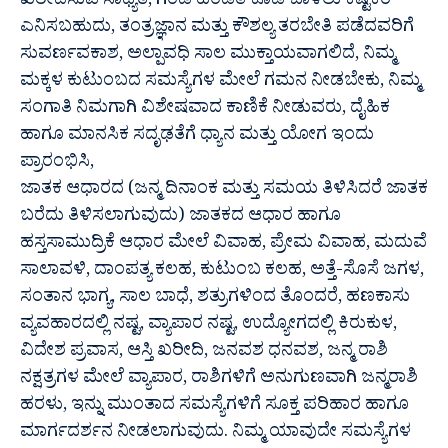
ಖರೀದಿಸುವ ಸಾಧ್ಯತೆ, ಗಂಡ ಹೆಂಡತಿ ಕೂಡಿ ಬಾಳಲು ಕಷ್ಟಕರ
ಎನಿಸಬಹುದು, ತಂತ್ರಜ್ಞಾನ ಮತ್ತು ಕೌಶಲ್ಯ ತರಬೇತಿ ಪಡೆದವರಿಗೆ
ಸುವರ್ಣವಕಾಶ, ಅಲ್ಪಾವಧಿ ಸಾಲ ಮುಕ್ತಾಯವಾಗಲಿದೆ, ನಿಮ್ಮ
ಮಕ್ಕಳ ಕುಟುಂಬದ ಸಮಸ್ಯೆಗಳ ಮೇಲೆ ಗಮನ ನೀಡಬೇಕು, ನಿಮ್ಮ
ಸಂಗಾತಿ ನಿಮಗಾಗಿ ವಿಶೇಷವಾದ ಕಾಣಿಕೆ ನೀಡುವರು, ದೈಹಿಕ
ಹಾಗೂ ಮಾನಸಿಕ ಸದೃಢತೆಗೆ ಧ್ಯಾನ ಮತ್ತು ಯೋಗ ಇಂದು
ಪ್ರಾರಂಭಿಸಿ,
ಜಾತಕ ಆಧಾರದ (ಜನ್ಮ ದಿನಾಂಕ ಮತ್ತು ಸಮಯ ತಿಳಿಸಿದರೆ ಜಾತಕ
ಬರೆದು ತಿಳಿಸಲಾಗುವುದು) ಜಾತಕದ ಆಧಾರ ಹಾಗೂ
ಹಸ್ತಸಾಮುದ್ರಿಕೆ ಆಧಾರ ಮೇಲೆ ವಿವಾಹ, ಪ್ರೇಮ ವಿವಾಹ, ಮದುವೆ
ಸಾಲಾವಳಿ, ದಾಂಪತ್ಯ ಕಲಹ, ಕುಟುಂಬ ಕಲಹ, ಅತ್ತೆ-ಸೊಸೆ ಜಗಳ,
ಸಂತಾನ ಭಾಗ್ಯ, ಸಾಲ ಬಾಧೆ, ಶತ್ರುಗಳಿಂದ ತೊಂದರೆ, ಹಣಕಾಸು
ವ್ಯವಹಾರದಲ್ಲಿ ನಷ್ಟ, ವ್ಯಾಪಾರ ನಷ್ಟ, ಉದ್ಯೋಗದಲ್ಲಿ ಕಿರುಕುಳ,
ವಿದೇಶ ಪ್ರವಾಸ, ಆಸ್ತಿ ಖರೀದಿ, ಜನವಶ ಧನವಶ, ಜನ್ಮ ರಾಶಿ
ನಕ್ಷತ್ರಗಳ ಮೇಲೆ ವ್ಯಾಪಾರ, ರಾಶಿಗಳಿಗೆ ಅನುಗುಣವಾಗಿ ಜನ್ಮರಾಶಿ
ಹರಳು, ಇನ್ನು ಮುಂತಾದ ಸಮಸ್ಯೆಗಳಿಗೆ ಸೂಕ್ತ ಪರಿಹಾರ ಹಾಗೂ
ಮಾರ್ಗದರ್ಶನ ನೀಡಲಾಗುವುದು. ನಿಮ್ಮ ಯಾವುದೇ ಸಮಸ್ಯೆಗಳ