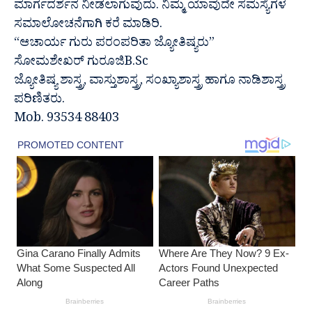
ಮಾರ್ಗದರ್ಶನ ನೀಡಲಾಗುವುದು. ನಿಮ್ಮ ಯಾವುದೇ ಸಮಸ್ಯೆಗಳ
ಸಮಾಲೋಚನೆಗಾಗಿ ಕರೆ ಮಾಡಿರಿ.
“ಆಚಾರ್ಯ ಗುರು ಪರಂಪರಿತಾ ಜ್ಯೋತಿಷ್ಯರು”
ಸೋಮಶೇಖರ್ ಗುರೂಜಿB.Sc
ಜ್ಯೋತಿಷ್ಯ ಶಾಸ್ತ್ರ, ವಾಸ್ತುಶಾಸ್ತ್ರ, ಸಂಖ್ಯಾಶಾಸ್ತ್ರ ಹಾಗೂ ನಾಡಿಶಾಸ್ತ್ರ
ಪರಿಣಿತರು.
Mob. 93534 88403