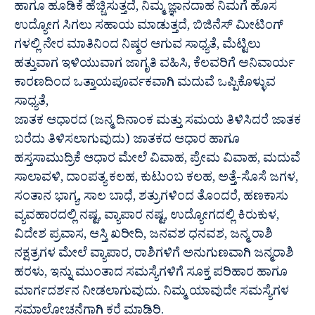
ಹಾಗೂ ಹೂಡಿಕೆ ಹೆಚ್ಚಿಸುತ್ತದೆ, ನಿಮ್ಮ ಜ್ಞಾನದಾಹ ನಿಮಗೆ ಹೊಸ
ಉದ್ಯೋಗ ಸಿಗಲು ಸಹಾಯ ಮಾಡುತ್ತದೆ, ಬಿಜಿನೆಸ್ ಮೀಟಿಂಗ್
ಗಳಲ್ಲಿ ನೇರ ಮಾತಿನಿಂದ ನಿಷ್ಠರ ಆಗುವ ಸಾಧ್ಯತೆ, ಮೆಟ್ಟಿಲು
ಹತ್ತುವಾಗ ಇಳಿಯುವಾಗ ಜಾಗೃತಿ ವಹಿಸಿ, ಕೆಲವರಿಗೆ ಅನಿವಾರ್ಯ
ಕಾರಣದಿಂದ ಒತ್ತಾಯಪೂರ್ವಕವಾಗಿ ಮದುವೆ ಒಪ್ಪಿಕೊಳ್ಳುವ
ಸಾಧ್ಯತೆ,
ಜಾತಕ ಆಧಾರದ (ಜನ್ಮ ದಿನಾಂಕ ಮತ್ತು ಸಮಯ ತಿಳಿಸಿದರೆ ಜಾತಕ
ಬರೆದು ತಿಳಿಸಲಾಗುವುದು) ಜಾತಕದ ಆಧಾರ ಹಾಗೂ
ಹಸ್ತಸಾಮುದ್ರಿಕೆ ಆಧಾರ ಮೇಲೆ ವಿವಾಹ, ಪ್ರೇಮ ವಿವಾಹ, ಮದುವೆ
ಸಾಲಾವಳಿ, ದಾಂಪತ್ಯ ಕಲಹ, ಕುಟುಂಬ ಕಲಹ, ಅತ್ತೆ-ಸೊಸೆ ಜಗಳ,
ಸಂತಾನ ಭಾಗ್ಯ, ಸಾಲ ಬಾಧೆ, ಶತ್ರುಗಳಿಂದ ತೊಂದರೆ, ಹಣಕಾಸು
ವ್ಯವಹಾರದಲ್ಲಿ ನಷ್ಟ, ವ್ಯಾಪಾರ ನಷ್ಟ, ಉದ್ಯೋಗದಲ್ಲಿ ಕಿರುಕುಳ,
ವಿದೇಶ ಪ್ರವಾಸ, ಆಸ್ತಿ ಖರೀದಿ, ಜನವಶ ಧನವಶ, ಜನ್ಮ ರಾಶಿ
ನಕ್ಷತ್ರಗಳ ಮೇಲೆ ವ್ಯಾಪಾರ, ರಾಶಿಗಳಿಗೆ ಅನುಗುಣವಾಗಿ ಜನ್ಮರಾಶಿ
ಹರಳು, ಇನ್ನು ಮುಂತಾದ ಸಮಸ್ಯೆಗಳಿಗೆ ಸೂಕ್ತ ಪರಿಹಾರ ಹಾಗೂ
ಮಾರ್ಗದರ್ಶನ ನೀಡಲಾಗುವುದು. ನಿಮ್ಮ ಯಾವುದೇ ಸಮಸ್ಯೆಗಳ
ಸಮಾಲೋಚನೆಗಾಗಿ ಕರೆ ಮಾಡಿರಿ.