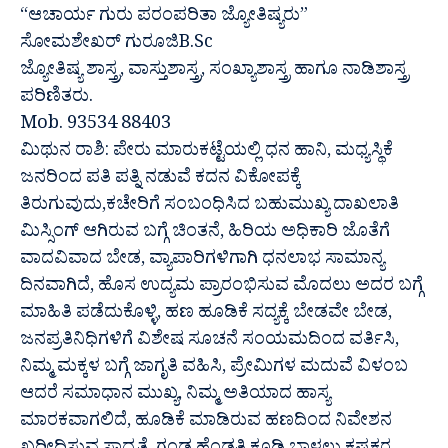
“ಆಚಾರ್ಯ ಗುರು ಪರಂಪರಿತಾ ಜ್ಯೋತಿಷ್ಯರು”
ಸೋಮಶೇಖರ್ ಗುರೂಜಿB.Sc
ಜ್ಯೋತಿಷ್ಯ ಶಾಸ್ತ್ರ, ವಾಸ್ತುಶಾಸ್ತ್ರ, ಸಂಖ್ಯಾಶಾಸ್ತ್ರ ಹಾಗೂ ನಾಡಿಶಾಸ್ತ್ರ
ಪರಿಣಿತರು.
Mob. 93534 88403
ಮಿಥುನ ರಾಶಿ: ಪೇರು ಮಾರುಕಟ್ಟೆಯಲ್ಲಿ ಧನ ಹಾನಿ, ಮಧ್ಯಸ್ಥಿಕೆ
ಜನರಿಂದ ಪತಿ ಪತ್ನಿ ನಡುವೆ ಕದನ ವಿಕೋಪಕ್ಕೆ
ತಿರುಗುವುದು,ಕಚೇರಿಗೆ ಸಂಬಂಧಿಸಿದ ಬಹುಮುಖ್ಯ ದಾಖಲಾತಿ
ಮಿಸ್ಸಿಂಗ್ ಆಗಿರುವ ಬಗ್ಗೆ ಚಿಂತನೆ, ಹಿರಿಯ ಅಧಿಕಾರಿ ಜೊತೆಗೆ
ವಾದವಿವಾದ ಬೇಡ, ವ್ಯಾಪಾರಿಗಳಿಗಾಗಿ ಧನಲಾಭ ಸಾಮಾನ್ಯ
ದಿನವಾಗಿದೆ, ಹೊಸ ಉದ್ಯಮ ಪ್ರಾರಂಭಿಸುವ ಮೊದಲು ಅದರ ಬಗ್ಗೆ
ಮಾಹಿತಿ ಪಡೆದುಕೊಳ್ಳಿ, ಹಣ ಹೂಡಿಕೆ ಸದ್ಯಕ್ಕೆ ಬೇಡವೇ ಬೇಡ,
ಜನಪ್ರತಿನಿಧಿಗಳಿಗೆ ವಿಶೇಷ ಸೂಚನೆ ಸಂಯಮದಿಂದ ವರ್ತಿಸಿ,
ನಿಮ್ಮ ಮಕ್ಕಳ ಬಗ್ಗೆ ಜಾಗೃತಿ ವಹಿಸಿ, ಪ್ರೇಮಿಗಳ ಮದುವೆ ವಿಳಂಬ
ಆದರೆ ಸಮಾಧಾನ ಮುಖ್ಯ, ನಿಮ್ಮ ಅತಿಯಾದ ಹಾಸ್ಯ
ಮಾರಕವಾಗಲಿದೆ, ಹೂಡಿಕೆ ಮಾಡಿರುವ ಹಣದಿಂದ ನಿವೇಶನ