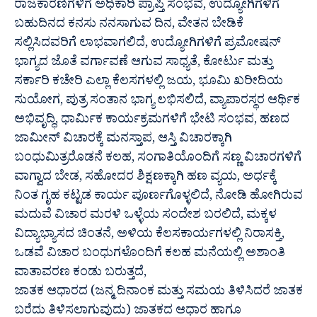
ರಾಜಕಾರಣಿಗಳಿಗೆ ಅಧಿಕಾರಿ ಪ್ರಾಪ್ತಿ ಸಂಭವ, ಉದ್ಯೋಗಿಗಳಿಗೆ
ಬಹುದಿನದ ಕನಸು ನನಸಾಗುವ ದಿನ, ವೇತನ ಬೇಡಿಕೆ
ಸಲ್ಲಿಸಿದವರಿಗೆ ಲಾಭವಾಗಲಿದೆ, ಉದ್ಯೋಗಿಗಳಿಗೆ ಪ್ರಮೋಷನ್
ಭಾಗ್ಯದ ಜೊತೆ ವರ್ಗಾವಣೆ ಆಗುವ ಸಾಧ್ಯತೆ, ಕೋರ್ಟು ಮತ್ತು
ಸರ್ಕಾರಿ ಕಚೇರಿ ಎಲ್ಲಾ ಕೆಲಸಗಳಲ್ಲಿ ಜಯ, ಭೂಮಿ ಖರೀದಿಯ
ಸುಯೋಗ, ಪುತ್ರ ಸಂತಾನ ಭಾಗ್ಯ ಲಭಿಸಲಿದೆ, ವ್ಯಾಪಾರಸ್ಥರ ಆರ್ಥಿಕ
ಅಭಿವೃದ್ಧಿ, ಧಾರ್ಮಿಕ ಕಾರ್ಯಕ್ರಮಗಳಿಗೆ ಭೇಟಿ ಸಂಭವ, ಹಣದ
ಜಾಮೀನ್ ವಿಚಾರಕ್ಕೆ ಮನಸ್ತಾಪ, ಆಸ್ತಿ ವಿಚಾರಕ್ಕಾಗಿ
ಬಂಧುಮಿತ್ರರೊಡನೆ ಕಲಹ, ಸಂಗಾತಿಯೊಂದಿಗೆ ಸಣ್ಣ ವಿಚಾರಗಳಿಗೆ
ವಾಗ್ವಾದ ಬೇಡ, ಸಹೋದರ ಶಿಕ್ಷಣಕ್ಕಾಗಿ ಹಣ ವ್ಯಯ, ಅರ್ಧಕ್ಕೆ
ನಿಂತ ಗೃಹ ಕಟ್ಟಡ ಕಾರ್ಯ ಪೂರ್ಣಗೊಳ್ಳಲಿದೆ, ನೋಡಿ ಹೋಗಿರುವ
ಮದುವೆ ವಿಚಾರ ಮರಳಿ ಒಳ್ಳೆಯ ಸಂದೇಶ ಬರಲಿದೆ, ಮಕ್ಕಳ
ವಿದ್ಯಾಭ್ಯಾಸದ ಚಿಂತನೆ, ಅಳಿಯ ಕೆಲಸಕಾರ್ಯಗಳಲ್ಲಿ ನಿರಾಸಕ್ತಿ,
ಒಡವೆ ವಿಚಾರ ಬಂಧುಗಳೊಂದಿಗೆ ಕಲಹ ಮನೆಯಲ್ಲಿ ಅಶಾಂತಿ
ವಾತಾವರಣ ಕಂಡು ಬರುತ್ತದೆ,
ಜಾತಕ ಆಧಾರದ (ಜನ್ಮ ದಿನಾಂಕ ಮತ್ತು ಸಮಯ ತಿಳಿಸಿದರೆ ಜಾತಕ
ಬರೆದು ತಿಳಿಸಲಾಗುವುದು) ಜಾತಕದ ಆಧಾರ ಹಾಗೂ