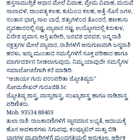
ಹಸ್ತಸಾಮುದ್ರಿಕೆ ಆಧಾರ ಮೇಲೆ ವಿವಾಹ, ಪ್ರೇಮ ವಿವಾಹ, ಮದುವೆ
ಸಾಲಾವಳಿ, ದಾಂಪತ್ಯ ಕಲಹ, ಕುಟುಂಬ ಕಲಹ, ಅತ್ತೆ-ಸೊಸೆ ಜಗಳ,
ಸಂತಾನ ಭಾಗ್ಯ, ಸಾಲ ಬಾಧೆ, ಶತ್ರುಗಳಿಂದ ತೊಂದರೆ, ಹಣಕಾಸು
ವ್ಯವಹಾರದಲ್ಲಿ ನಷ್ಟ, ವ್ಯಾಪಾರ ನಷ್ಟ, ಉದ್ಯೋಗದಲ್ಲಿ ಕಿರುಕುಳ,
ವಿದೇಶ ಪ್ರವಾಸ, ಆಸ್ತಿ ಖರೀದಿ, ಜನವಶ ಧನವಶ, ಜನ್ಮ ರಾಶಿ
ನಕ್ಷತ್ರಗಳ ಮೇಲೆ ವ್ಯಾಪಾರ, ರಾಶಿಗಳಿಗೆ ಅನುಗುಣವಾಗಿ ಜನ್ಮರಾಶಿ
ಹರಳು, ಇನ್ನು ಮುಂತಾದ ಸಮಸ್ಯೆಗಳಿಗೆ ಸೂಕ್ತ ಪರಿಹಾರ ಹಾಗೂ
ಮಾರ್ಗದರ್ಶನ ನೀಡಲಾಗುವುದು. ನಿಮ್ಮ ಯಾವುದೇ ಸಮಸ್ಯೆಗಳ
ಸಮಾಲೋಚನೆಗಾಗಿ ಕರೆ ಮಾಡಿರಿ.
“ಆಚಾರ್ಯ ಗುರು ಪರಂಪರಿತಾ ಜ್ಯೋತಿಷ್ಯರು”
ಸೋಮಶೇಖರ್ ಗುರೂಜಿB.Sc
ಜ್ಯೋತಿಷ್ಯ ಶಾಸ್ತ್ರ, ವಾಸ್ತುಶಾಸ್ತ್ರ, ಸಂಖ್ಯಾಶಾಸ್ತ್ರ ಹಾಗೂ ನಾಡಿಶಾಸ್ತ್ರ
ಪರಿಣಿತರು.
Mob. 93534 88403
ತುಲಾ ರಾಶಿ: ರಾಜಕಾರಣಿಗಳಿಗೆ ಸ್ಥಾನಮಾನ ಲಭ್ಯತೆ, ಆದಾಯಕ್ಕೆ
ಹೊಸ ಅವಕಾಶಗಳು ಸಿಗುವವು, ಕಂಪ್ಯೂಟರ್ ಮತ್ತು ಬಿಡಿ
ಭಾಗಗಳ ವ್ಯಾಪಾರಿಗಳಿಗೆ ಮಂದಗತಿಯಲ್ಲಿ ಅನುಕೂಲ, ಆರ್ಥಿಕ