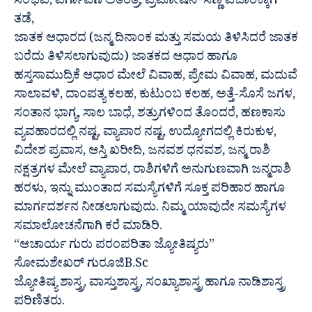
ಸಂಭವ, ವರ್ಗಾವಣೆ ಅತಂತ್ರ, ಪ್ರಮೋಷನ್ ಸಣ್ಣ ವಿಚಾರಕ್ಕಾಗಿ
ತಡೆ,
ಜಾತಕ ಆಧಾರದ (ಜನ್ಮ ದಿನಾಂಕ ಮತ್ತು ಸಮಯ ತಿಳಿಸಿದರೆ ಜಾತಕ
ಬರೆದು ತಿಳಿಸಲಾಗುವುದು) ಜಾತಕದ ಆಧಾರ ಹಾಗೂ
ಹಸ್ತಸಾಮುದ್ರಿಕೆ ಆಧಾರ ಮೇಲೆ ವಿವಾಹ, ಪ್ರೇಮ ವಿವಾಹ, ಮದುವೆ
ಸಾಲಾವಳಿ, ದಾಂಪತ್ಯ ಕಲಹ, ಕುಟುಂಬ ಕಲಹ, ಅತ್ತೆ-ಸೊಸೆ ಜಗಳ,
ಸಂತಾನ ಭಾಗ್ಯ, ಸಾಲ ಬಾಧೆ, ಶತ್ರುಗಳಿಂದ ತೊಂದರೆ, ಹಣಕಾಸು
ವ್ಯವಹಾರದಲ್ಲಿ ನಷ್ಟ, ವ್ಯಾಪಾರ ನಷ್ಟ, ಉದ್ಯೋಗದಲ್ಲಿ ಕಿರುಕುಳ,
ವಿದೇಶ ಪ್ರವಾಸ, ಆಸ್ತಿ ಖರೀದಿ, ಜನವಶ ಧನವಶ, ಜನ್ಮ ರಾಶಿ
ನಕ್ಷತ್ರಗಳ ಮೇಲೆ ವ್ಯಾಪಾರ, ರಾಶಿಗಳಿಗೆ ಅನುಗುಣವಾಗಿ ಜನ್ಮರಾಶಿ
ಹರಳು, ಇನ್ನು ಮುಂತಾದ ಸಮಸ್ಯೆಗಳಿಗೆ ಸೂಕ್ತ ಪರಿಹಾರ ಹಾಗೂ
ಮಾರ್ಗದರ್ಶನ ನೀಡಲಾಗುವುದು. ನಿಮ್ಮ ಯಾವುದೇ ಸಮಸ್ಯೆಗಳ
ಸಮಾಲೋಚನೆಗಾಗಿ ಕರೆ ಮಾಡಿರಿ.
“ಆಚಾರ್ಯ ಗುರು ಪರಂಪರಿತಾ ಜ್ಯೋತಿಷ್ಯರು”
ಸೋಮಶೇಖರ್ ಗುರೂಜಿB.Sc
ಜ್ಯೋತಿಷ್ಯ ಶಾಸ್ತ್ರ, ವಾಸ್ತುಶಾಸ್ತ್ರ, ಸಂಖ್ಯಾಶಾಸ್ತ್ರ ಹಾಗೂ ನಾಡಿಶಾಸ್ತ್ರ
ಪರಿಣಿತರು.