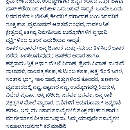
ಕ್ಷಮೆ ಕೇಳಬಹುದು, ಉದ್ಯೋಗಿಗಳು ಹೆಚ್ಚಿನ ಕೆಲಸದ ಒತ್ತಡ ಹಾಗೂ
ಬಾಸ್ ಕಡೆಯಿಂದ ಕಿರುಕುಳ ಎದುರಿಸುವ ಸಾಧ್ಯತೆ, ಒಂದೇ ಒಂದು
ದಿನದ ರಜೆಗಾಗಿ ಬೇಡಿಕೆ, ಕೆಲವರಿಗೆ ವರ್ಗಾವಣೆ ಬಯಸಿದವರಿಗೆ
ಸೂಕ್ತ ಕಾಲ, ಪ್ರಮೋಷನ್ ಅಡತಡೆ ಸಂಭವ, ಸಾರ್ವಜನಿಕ
ಕ್ಷೇತ್ರದಲ್ಲಿ ಕರ್ತವ್ಯ ನಿರ್ವಹಿಸುವ ಉದ್ಯೋಗಿಗಳಿಗೆ ಪ್ರಭಾವಿ
ವ್ಯಕ್ತಿಗಳಿಂದ ಆತಂಕ ಎದುರಿಸುವ ಸಾಧ್ಯತೆ,
ಜಾತಕ ಆಧಾರದ (ಜನ್ಮ ದಿನಾಂಕ ಮತ್ತು ಸಮಯ ತಿಳಿಸಿದರೆ ಜಾತಕ
ಬರೆದು ತಿಳಿಸಲಾಗುವುದು) ಜಾತಕದ ಆಧಾರ ಹಾಗೂ
ಹಸ್ತಸಾಮುದ್ರಿಕೆ ಆಧಾರ ಮೇಲೆ ವಿವಾಹ, ಪ್ರೇಮ ವಿವಾಹ, ಮದುವೆ
ಸಾಲಾವಳಿ, ದಾಂಪತ್ಯ ಕಲಹ, ಕುಟುಂಬ ಕಲಹ, ಅತ್ತೆ-ಸೊಸೆ ಜಗಳ,
ಸಂತಾನ ಭಾಗ್ಯ, ಸಾಲ ಬಾಧೆ, ಶತ್ರುಗಳಿಂದ ತೊಂದರೆ, ಹಣಕಾಸು
ವ್ಯವಹಾರದಲ್ಲಿ ನಷ್ಟ, ವ್ಯಾಪಾರ ನಷ್ಟ, ಉದ್ಯೋಗದಲ್ಲಿ ಕಿರುಕುಳ,
ವಿದೇಶ ಪ್ರವಾಸ, ಆಸ್ತಿ ಖರೀದಿ, ಜನವಶ ಧನವಶ, ಜನ್ಮ ರಾಶಿ
ನಕ್ಷತ್ರಗಳ ಮೇಲೆ ವ್ಯಾಪಾರ, ರಾಶಿಗಳಿಗೆ ಅನುಗುಣವಾಗಿ ಜನ್ಮರಾಶಿ
ಹರಳು, ಇನ್ನು ಮುಂತಾದ ಸಮಸ್ಯೆಗಳಿಗೆ ಸೂಕ್ತ ಪರಿಹಾರ ಹಾಗೂ
ಮಾರ್ಗದರ್ಶನ ನೀಡಲಾಗುವುದು. ನಿಮ್ಮ ಯಾವುದೇ ಸಮಸ್ಯೆಗಳ
ಸಮಾಲೋಚನೆಗಾಗಿ ಕರೆ ಮಾಡಿರಿ.