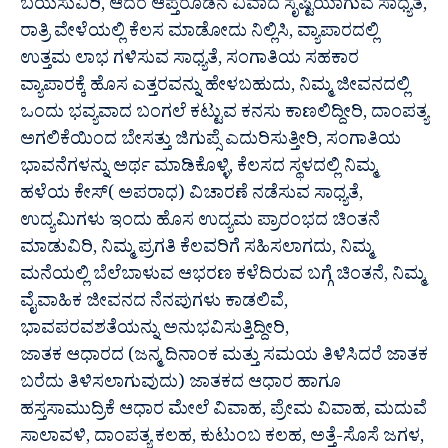
ಬಯಸುವಿರಿ, ಆದರೆ ಆಪ್ತರೊಡನೆ ವಿವಾದ ಸೃಷ್ಟಿಯಾಗುವ ಸಾಧ್ಯತೆ,
ರಾತ್ರಿ ವೇಳೆಯಲ್ಲಿ ಕೆಲಸ ಮಾಡೋದು ನಿಲ್ಲಿಸಿ, ವ್ಯಾಪಾರದಲ್ಲಿ
ಉತ್ತಮ ಲಾಭ ಗಳಿಸುವ ಸಾಧ್ಯತೆ, ಸಂಗಾತಿಯ ಸಹಕಾರ
ವ್ಯಾಪಾರಕ್ಕೆ ಹೊಸ ಎತ್ತರವನ್ನು ಹೇಳಬಹುದು, ನಿಮ್ಮ ಜೀವನದಲ್ಲಿ
ಒಂದು ಭವ್ಯವಾದ ಬಂಗಲೆ ಕಟ್ಟುವ ಕನಸು ಕಾಣಲಿದ್ದೀರಿ, ದಾಂಪತ್ಯ
ಅಗಲಿಕೆಯಿಂದ ಬೇಸತ್ತು ಜಿಗುಪ್ಸೆ ಎದುರಿಸುತ್ತೀರಿ, ಸಂಗಾತಿಯ
ಭಾವನೆಗಳನ್ನು ಅರ್ಥ ಮಾಡಿಕೊಳ್ಳಿ, ಕೆಲಸದ ಸ್ಥಳದಲ್ಲಿ ನಿಮ್ಮ
ಹಳೆಯ ಕೇಸ್( ಅಪರಾಧ) ವಿಚಾರಣೆ ನಡೆಸುವ ಸಾಧ್ಯತೆ,
ಉದ್ಯಮಿಗಳು ಇಂದು ಹೊಸ ಉದ್ಯಮ ಪ್ರಾರಂಭದ ಚಿಂತನೆ
ಮಾಡುವಿರಿ, ನಿಮ್ಮ ಪ್ರಗತಿ ಕೆಲವರಿಗೆ ಸಹಿಸಲಾಗದು, ನಿಮ್ಮ
ಮನೆಯಲ್ಲಿ ಬೆಲೆಬಾಳುವ ಆಭರಣ ಕಳೆದಿರುವ ಬಗ್ಗೆ ಚಿಂತನೆ, ನಿಮ್ಮ
ವೈವಾಹಿಕ ಜೀವನದ ನೆನಪುಗಳು ಕಾಡಲಿವೆ,
ಭಾವಪರವಶತೆಯನ್ನು ಅನುಭವಿಸುತ್ತಿದ್ದೀರಿ,
ಜಾತಕ ಆಧಾರದ (ಜನ್ಮ ದಿನಾಂಕ ಮತ್ತು ಸಮಯ ತಿಳಿಸಿದರೆ ಜಾತಕ
ಬರೆದು ತಿಳಿಸಲಾಗುವುದು) ಜಾತಕದ ಆಧಾರ ಹಾಗೂ
ಹಸ್ತಸಾಮುದ್ರಿಕೆ ಆಧಾರ ಮೇಲೆ ವಿವಾಹ, ಪ್ರೇಮ ವಿವಾಹ, ಮದುವೆ
ಸಾಲಾವಳಿ, ದಾಂಪತ್ಯ ಕಲಹ, ಕುಟುಂಬ ಕಲಹ, ಅತ್ತೆ-ಸೊಸೆ ಜಗಳ,