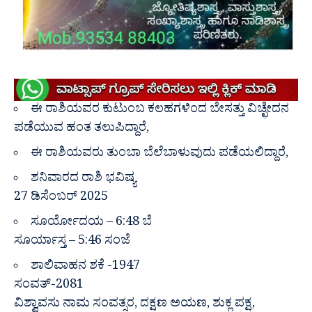
ಈ ರಾಶಿಯವರ ಕುಟುಂಬ ಕಲಹಗಳಿಂದ ಬೇಸತ್ತು ವಿಚ್ಛೇದನ
ಪಡೆಯುವ ಹಂತ ತಲುಪಿದ್ದಾರೆ,
ಈ ರಾಶಿಯವರು ತುಂಬಾ ಬೆಲೆಬಾಳುವುದು ಪಡೆಯಲಿದ್ದಾರೆ,
ಶನಿವಾರದ ರಾಶಿ ಭವಿಷ್ಯ
27 ಡಿಸೆಂಬರ್ 2025
ಸೂರ್ಯೋದಯ – 6:48 ಬೆ
ಸೂರ್ಯಾಸ್ತ – 5:46 ಸಂಜೆ
ಶಾಲಿವಾಹನ ಶಕೆ -1947
ಸಂವತ್-2081
ವಿಶ್ವಾವಸು ನಾಮ ಸಂವತ್ಸರ, ದಕ್ಷಣ ಅಯಣ, ಶುಕ್ಲ ಪಕ್ಷ,