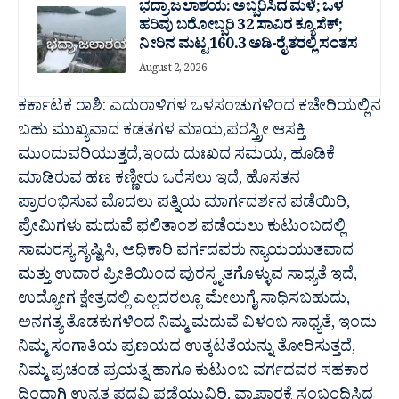
ಭದ್ರಾ ಜಲಾಶಯ: ಅಬ್ಬರಿಸಿದ ಮಳೆ; ಒಳ
ಹರಿವು ಬರೋಬ್ಬರಿ 32 ಸಾವಿರ‌ ಕ್ಯೂಸೆಕ್;
ನೀರಿನ ಮಟ್ಟ 160.3 ಅಡಿ-ರೈತರಲ್ಲಿ ಸಂತಸ
August 2, 2026
ಕರ್ಕಾಟಕ ರಾಶಿ: ಎದುರಾಳಿಗಳ ಒಳಸಂಚುಗಳಿಂದ ಕಚೇರಿಯಲ್ಲಿನ
ಬಹು ಮುಖ್ಯವಾದ ಕಡತಗಳ ಮಾಯ,ಪರಸ್ತ್ರೀ ಆಸಕ್ತಿ
ಮುಂದುವರಿಯುತ್ತದೆ,ಇಂದು ದುಃಖದ ಸಮಯ, ಹೂಡಿಕೆ
ಮಾಡಿರುವ ಹಣ ಕಣ್ಣೀರು ಒರೆಸಲು ಇದೆ, ಹೊಸತನ
ಪ್ರಾರಂಭಿಸುವ ಮೊದಲು ಪತ್ನಿಯ ಮಾರ್ಗದರ್ಶನ ಪಡೆಯಿರಿ,
ಪ್ರೇಮಿಗಳು ಮದುವೆ ಫಲಿತಾಂಶ ಪಡೆಯಲು ಕುಟುಂಬದಲ್ಲಿ
ಸಾಮರಸ್ಯ ಸೃಷ್ಟಿಸಿ, ಅಧಿಕಾರಿ ವರ್ಗದವರು ನ್ಯಾಯಯುತವಾದ
ಮತ್ತು ಉದಾರ ಪ್ರೀತಿಯಿಂದ ಪುರಸ್ಕೃತಗೊಳ್ಳುವ ಸಾಧ್ಯತೆ ಇದೆ,
ಉದ್ಯೋಗ ಕ್ಷೇತ್ರದಲ್ಲಿ ಎಲ್ಲದರಲ್ಲೂ ಮೇಲುಗೈ ಸಾಧಿಸಬಹುದು,
ಅನಗತ್ಯ ತೊಡಕುಗಳಿಂದ ನಿಮ್ಮ ಮದುವೆ ವಿಳಂಬ ಸಾಧ್ಯತೆ, ಇಂದು
ನಿಮ್ಮ ಸಂಗಾತಿಯ ಪ್ರಣಯದ ಉತ್ಕಟತೆಯನ್ನು ತೋರಿಸುತ್ತದೆ,
ನಿಮ್ಮ ಪ್ರಚಂಡ ಪ್ರಯತ್ನ ಹಾಗೂ ಕುಟುಂಬ ವರ್ಗದವರ ಸಹಕಾರ
ದಿಂದಾಗಿ ಉನ್ನತ ಪದವಿ ಪಡೆಯುವಿರಿ, ವ್ಯಾಪಾರಕ್ಕೆ ಸಂಬಂಧಿಸಿದ