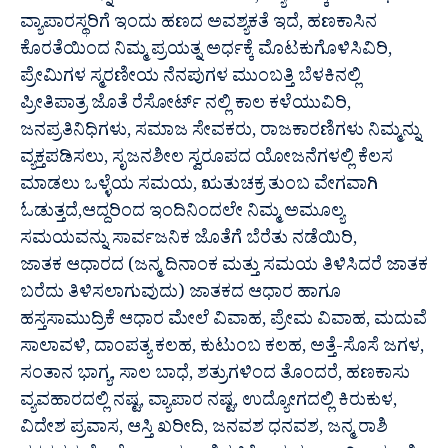
ವ್ಯಾಪಾರಸ್ಥರಿಗೆ ಇಂದು ಹಣದ ಅವಶ್ಯಕತೆ ಇದೆ, ಹಣಕಾಸಿನ
ಕೊರತೆಯಿಂದ ನಿಮ್ಮ ಪ್ರಯತ್ನ ಅರ್ಧಕ್ಕೆ ಮೊಟಕುಗೊಳಿಸಿವಿರಿ,
ಪ್ರೇಮಿಗಳ ಸ್ಮರಣೀಯ ನೆನಪುಗಳ ಮುಂಬತ್ತಿ ಬೆಳಕಿನಲ್ಲಿ
ಪ್ರೀತಿಪಾತ್ರ ಜೊತೆ ರೆಸೋರ್ಟ್ ನಲ್ಲಿ ಕಾಲ ಕಳೆಯುವಿರಿ,
ಜನಪ್ರತಿನಿಧಿಗಳು, ಸಮಾಜ ಸೇವಕರು, ರಾಜಕಾರಣಿಗಳು ನಿಮ್ಮನ್ನು
ವ್ಯಕ್ತಪಡಿಸಲು, ಸೃಜನಶೀಲ ಸ್ವರೂಪದ ಯೋಜನೆಗಳಲ್ಲಿ ಕೆಲಸ
ಮಾಡಲು ಒಳ್ಳೆಯ ಸಮಯ, ಋತುಚಕ್ರ ತುಂಬ ವೇಗವಾಗಿ
ಓಡುತ್ತದೆ,ಆದ್ದರಿಂದ ಇಂದಿನಿಂದಲೇ ನಿಮ್ಮ ಅಮೂಲ್ಯ
ಸಮಯವನ್ನು ಸಾರ್ವಜನಿಕ ಜೊತೆಗೆ ಬೆರೆತು ನಡೆಯಿರಿ,
ಜಾತಕ ಆಧಾರದ (ಜನ್ಮ ದಿನಾಂಕ ಮತ್ತು ಸಮಯ ತಿಳಿಸಿದರೆ ಜಾತಕ
ಬರೆದು ತಿಳಿಸಲಾಗುವುದು) ಜಾತಕದ ಆಧಾರ ಹಾಗೂ
ಹಸ್ತಸಾಮುದ್ರಿಕೆ ಆಧಾರ ಮೇಲೆ ವಿವಾಹ, ಪ್ರೇಮ ವಿವಾಹ, ಮದುವೆ
ಸಾಲಾವಳಿ, ದಾಂಪತ್ಯ ಕಲಹ, ಕುಟುಂಬ ಕಲಹ, ಅತ್ತೆ-ಸೊಸೆ ಜಗಳ,
ಸಂತಾನ ಭಾಗ್ಯ, ಸಾಲ ಬಾಧೆ, ಶತ್ರುಗಳಿಂದ ತೊಂದರೆ, ಹಣಕಾಸು
ವ್ಯವಹಾರದಲ್ಲಿ ನಷ್ಟ, ವ್ಯಾಪಾರ ನಷ್ಟ, ಉದ್ಯೋಗದಲ್ಲಿ ಕಿರುಕುಳ,
ವಿದೇಶ ಪ್ರವಾಸ, ಆಸ್ತಿ ಖರೀದಿ, ಜನವಶ ಧನವಶ, ಜನ್ಮ ರಾಶಿ