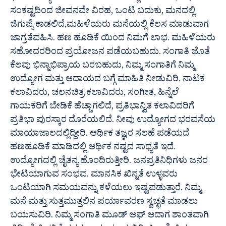
ಸಂಕಷ್ಟದಿಂದ ಜೀವನವೇ ವಿರಹ, ಒಂಟಿ ಬದುಕು, ಮನದಲ್ಲಿ
ಜಿಗುಪ್ಸೆ ಕಾಡಲಿದೆ,ಮಹಿಳೆಯರು ಮನೆಯಲ್ಲಿ ಕೆಲಸ ಮಾಡುವಾಗ
ಜಾಗ್ರತೆವಹಿಸಿ. ಹಣ ಹೂಡಿಕೆ ಯಿಂದ ನಿಮಗೆ ಲಾಭ. ಮಹಿಳೆಯರು
ಸಹೋದರರಿಂದ ಪ್ರಯೋಜನ ಪಡೆಯಬಹುದು. ಸಂಗಾತಿ ಜೊತೆ
ಕೆಲವು ಭಿನ್ನಾಭಿಪ್ರಾಯ ಬರಬಹುದು, ನಿಮ್ಮ ಸಂಗಾತಿಗೆ ನಿಮ್ಮ
ಉದ್ಯೋಗ ಮತ್ತು ಆದಾಯದ ಬಗ್ಗೆ ಮಾಹಿತಿ ನೀಡುವಿರಿ. ನಾಟಕ
ಕಲಾವಿದರು, ಚಲನಚಿತ್ರ ಕಲಾವಿದರು, ಸಂಗೀತ, ಹಿನ್ನೆಲೆ
ಗಾಯಕರಿಗೆ ಬೇಡಿಕೆ ಹೆಚ್ಚಾಗಲಿದೆ, ಪ್ರತಿಭಾನ್ವಿತ ಕಲಾವಿದರಿಗೆ
ಪ್ರತಿಭಾ ಪುರಸ್ಕಾರ ದೊರೆಯಲಿದೆ. ನೀವು ಉದ್ಯೋಗದ ಭರವಸೆಯ
ಮಾಯಾಜಾಲದಲ್ಲಿದ್ದೀರಿ. ಆರ್ಥಿಕ ತಜ್ಞರ ಸಲಹೆ ಪಡೆಯದೆ
ಹಣಹೂಡಿಕೆ ಮಾಡಿದಲ್ಲಿ ಆರ್ಥಿಕ ನಷ್ಟದ ಸಾಧ್ಯತೆ ಇದೆ.
ಉದ್ಯೋಗದಲ್ಲಿ ಚೈತನ್ಯ ಹೊಂದಿರುತ್ತೀರಿ. ಜನಪ್ರತಿನಿಧಿಗಳು ಜನರ
ಭೇಟಿಯಾಗುವ ಸಂಭವ. ಮಾನಸಿಕ ಖಿನ್ನತೆ ಉಳ್ಳವರು
ಒಂಟಿಯಾಗಿ ಸಮಯವನ್ನು ಕಳೆಯಲು ಇಷ್ಟಪಡುತ್ತಾರೆ. ನಿಮ್ಮ
ಮನೆ ಮತ್ತು ಸುತ್ತಮುತ್ತಲಿನ ಪರ್ಯಾವರಣ ಸ್ವಚ್ಛತೆ ಮಾಡಲು
ಬಯಸುವಿರಿ. ನಿಮ್ಮ ಸಂಗಾತಿ ಮೂಡ್ ಆಫ್ ಆದಾಗ ಶಾಂತವಾಗಿ