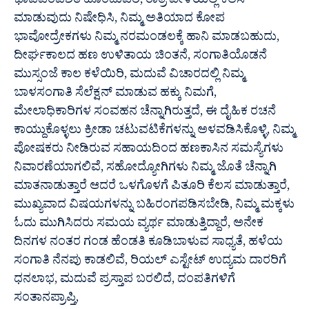
ಭಾವಪರವಶತೆ ಹೊಂದುವಿರಿ, ರಾತ್ರಿ ವೇಳೆಯಲ್ಲಿ ಕೆಲಸ
ಮಾಡುವುದು ನಿಷೇಧಿಸಿ, ನಿಮ್ಮ ಅತಿಯಾದ ಕೋಪ
ಭಾವೋದ್ರೇಕಗಳು ನಿಮ್ಮ ನರಮಂಡಲಕ್ಕೆ ಹಾನಿ ಮಾಡಬಹುದು,
ದೀರ್ಘಕಾಲದ ಹಣ ಉಳಿತಾಯ ಚಿಂತನೆ, ಸಂಗಾತಿಯೊಡನೆ
ಮುಸ್ಸಂಜೆ ಕಾಲ ಕಳೆಯಿರಿ, ಮದುವೆ ವಿಚಾರದಲ್ಲಿ ನಿಮ್ಮ
ಬಾಳಸಂಗಾತಿ ಸೆಲೆಕ್ಷನ್ ಮಾಡುವ ಹಕ್ಕು ನಿಮಗೆ,
ಮೇಲಾಧಿಕಾರಿಗಳ ಸಂವಹನ ಚೆನ್ನಾಗಿರುತ್ತದೆ, ಈ ದೈಹಿಕ ರಚನೆ
ಕಾಯ್ದುಕೊಳ್ಳಲು ಕ್ರೀಡಾ ಚಟುವಟಿಕೆಗಳನ್ನು ಅಳವಡಿಸಿಕೊಳ್ಳಿ, ನಿಮ್ಮ
ಪೋಷಕರು ನೀಡಿರುವ ಸಹಾಯದಿಂದ ಹಣಕಾಸಿನ ಸಮಸ್ಯೆಗಳು
ನಿವಾರಣೆಯಾಗಲಿವೆ, ಸಹೋದ್ಯೋಗಿಗಳು ನಿಮ್ಮ ಜೊತೆ ಚೆನ್ನಾಗಿ
ಮಾತನಾಡುತ್ತಾರೆ ಆದರೆ ಒಳಗೊಳಗೆ ಪಿತೂರಿ ಕೆಲಸ ಮಾಡುತ್ತಾರೆ,
ಮುಖ್ಯವಾದ ವಿಷಯಗಳನ್ನು ಬಹಿರಂಗಪಡಿಸಬೇಡಿ, ನಿಮ್ಮ ಮಕ್ಕಳು
ಓದು ಮುಗಿಸಿದರು ಸಮಯ ವ್ಯರ್ಥ ಮಾಡುತ್ತಿದ್ದಾರೆ, ಅನೇಕ
ದಿನಗಳ ನಂತರ ಗಂಡ ಹೆಂಡತಿ ಕೂಡಿಬಾಳುವ ಸಾಧ್ಯತೆ, ಹಳೆಯ
ಸಂಗಾತಿ ನೆನಪು ಕಾಡಲಿವೆ, ರಿಯಲ್ ಎಸ್ಟೇಟ್ ಉದ್ಯಮ ದಾರರಿಗೆ
ಧನಲಾಭ, ಮದುವೆ ಪ್ರಸ್ತಾಪ ಬರಲಿದೆ, ದಂಪತಿಗಳಿಗೆ
ಸಂತಾನಪ್ರಾಪ್ತಿ,