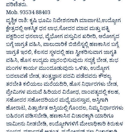
ಪರಿಣಿತರು.
Mob. 93534 88403
ವೃಶ್ಚಿಕ ರಾಶಿ: ಕೃಷಿ ಭೂಮಿ ನಿವೇಶನಗಾಗಿ ಮಾರ್ಪಾಟ,ಉದ್ಯೋಗ
ಕ್ಷೇತ್ರದಲ್ಲಿ ಆಕಸ್ಮಿಕ ಧನ ಲಾಭ,ಸೋದರ ಮಾವ ಮತ್ತು ಪತ್ನಿ
ಪಕ್ಷದಿಂದ ಧನಲಾಭ, ವೈಭೋಗ ವಸ್ತುವಿನ ಖರೀದಿ, ಆರೋಗ್ಯದ
ಬಗ್ಗೆ ಜಾಗ್ರತೆ ವಹಿಸಿ, ಪಾಲುದಾರಿಕೆ ಬಿಜಿನೆಸ್ನಲ್ಲಿ ಹಣಕಾಸಿನ ಬಗ್ಗೆ
ಜಾಗ್ರತೆ ಇರಲಿ, ಕೆಲಸದ ಸ್ಥಳದಲ್ಲಿ ಹಣ ಸ್ವೀಕರಿಸುವಾಗ ಜಾಗೃತಿ
ವಹಿಸಿ, ಹೊಸ ಉದ್ಯಮ ಪ್ರಾರಂಭಿಸುವುದು ಸದ್ಯಕ್ಕೆ ಬೇಡ, ಶುಭ
ಮಂಗಳ ಕಾರ್ಯ ಮುಂದೂಡುವುದು ಒಳಿತು, ಉದ್ಯೋಗ
ಬದಲಾವಣೆ ಬೇಡ, ತಂತ್ರಜ್ಞಾನ ಪದವಿ ಪಡೆದವರು ಕೌಶಲ್ಯ
ತರಬೇತಿ ಕಲಿಯಲು ಮರೆಯದಿರಿ, ಹೊಸ ನಿರ್ಧಾರಗಳು ಬೇಡ,
ಪ್ರೇಮಿಗಳ ಮದುವೆ ಹಿರಿಯರ ವಿರೋಧ, ದಾಂಪತ್ಯದಲ್ಲಿ ಕಲಹ,
ಸಹೋದರ ಸಹೋದರಿಯರ ಮಧ್ಯೆ ಮನಸ್ತಾಪ, ಆಸ್ತಿಗಾಗಿ
ಹೋರಾಟ, ಪಿತ್ರಾರ್ಜಿತ ಆಸ್ತಿಯಲ್ಲಿ ಗೊಂದಲ, ನಿಮ್ಮ ನಿರ್ಧಾರಗಳು
ಬಹಿರಂಗ ಪಡಿಸಬೇಡಿ, ಹಣಕಾಸಿನ ವಿಚಾರಕ್ಕಾಗಿ ಯಾರಿಗೂ
ಜಾಮೀನು ನೀಡಬೇಡಿ, ಉದ್ಯೋಗಿಗಳಿಗೆ ಮೇಲಾಧಿಕಾರಿ ಕಿರುಕುಳ