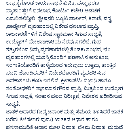
ಲಾಭ,ಕೈಗೊಂಡ ಕಾರ್ಯಸಾಧನೆ ಖಚಿತ, ವಸ್ತ್ರಾಭರಣ
ವ್ಯಾಪಾರಸ್ಥರಿಗೆ ಧನಲಾಭ, ಕೋರ್ಟು-ಕಚೇರಿ ಅಡಚಣೆ
ಎದುರಿಸಲಿದ್ದೀರಿ, ಸ್ಟೇಷನರಿ,ಬ್ಯೂಟಿ ಪಾರ್ಲರ್, ಕಿರಾಣಿ, ವಸ್ತ್ರ
,ಹಾರ್ಡ್ವೇರ್ ವ್ಯವಹಾರದಲ್ಲಿ ವಿಶೇಷ ಧನಲಾಭ ಪ್ರಾಪ್ತಿ,
ರಾಜಕಾರಣಿಗಳಿಗೆ ವಿಶೇಷ ಸ್ಥಾನಮಾನ ಸಿಗುವ ಸಾಧ್ಯತೆ,
ಉದ್ಯೋಗಿಗೆ ಮೇಲಾಧಿಕಾರಿಯ ನೆರವು ಸಿಗಲಿದೆ, ಗುಪ್ತ
ಶತ್ರುಗಳಿಂದ ನಿಮ್ಮ ವ್ಯವಹಾರಗಳಲ್ಲಿ ತೊಡಕು ಸಂಭವ, ಭೂ
ವ್ಯವಹಾರಗಳಲ್ಲಿ ಯಶಸ್ಸಿನೊಂದಿಗೆ ಹಣಕಾಸಿನ ಅನುಕೂಲ,
ಸಂಗಾತಿಯೊಂದಿಗೆ ತಾಳ್ಮೆಯಿಂದ ಇರುವುದು ಉತ್ತಮ, ತಾಂತ್ರಿಕ
ಪದವಿ ಹೊಂದಿದವರಿಗೆ ವಿದೇಶದೊಂದಿಗೆ ವ್ಯವಹರಿಸುವ
ಅವಕಾಶಗಳು ಕೂಡಿ ಬರಲಿವೆ, ಕ್ರೀಡಾಪಟು ವಿಜ್ಞಾನಿ ಹಾಗೂ
ಸಂಶೋಧಕರಿಗೆ ಸ್ಥಾನಮಾನ ಗೌರವ ಪ್ರಾಪ್ತಿ, ಮಿತ್ರನಿಂದ ಉದ್ಯೋಗ
ಸಿಗುವ ಸಾಧ್ಯತೆ, ಸಂತಾನ ಫಲದ ನಿರೀಕ್ಷಣೆ, ನಿವೇಶನ ಖರೀದಿಸುವ
ಸಾಧ್ಯತೆ,
ಜಾತಕ ಆಧಾರದ (ಜನ್ಮ ದಿನಾಂಕ ಮತ್ತು ಸಮಯ ತಿಳಿಸಿದರೆ ಜಾತಕ
ಬರೆದು ತಿಳಿಸಲಾಗುವುದು) ಜಾತಕದ ಆಧಾರ ಹಾಗೂ
ಹಸ್ತಸಾಮುದ್ರಿಕೆ ಆಧಾರ ಮೇಲೆ ವಿವಾಹ, ಪ್ರೇಮ ವಿವಾಹ, ಮದುವೆ