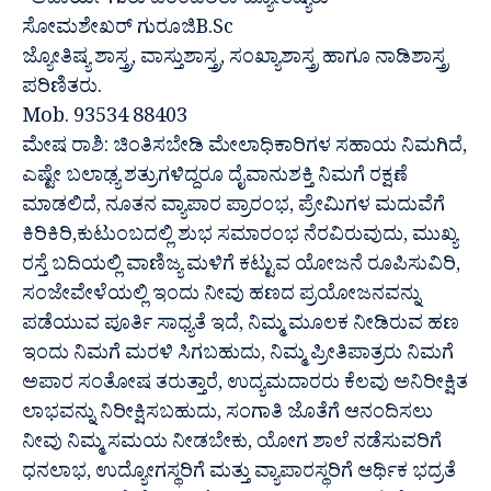
“ಆಚಾರ್ಯ ಗುರು ಪರಂಪರಿತಾ ಜ್ಯೋತಿಷ್ಯರು”
ಸೋಮಶೇಖರ್ ಗುರೂಜಿB.Sc
ಜ್ಯೋತಿಷ್ಯ ಶಾಸ್ತ್ರ, ವಾಸ್ತುಶಾಸ್ತ್ರ, ಸಂಖ್ಯಾಶಾಸ್ತ್ರ ಹಾಗೂ ನಾಡಿಶಾಸ್ತ್ರ
ಪರಿಣಿತರು.
Mob. 93534 88403
ಮೇಷ ರಾಶಿ: ಚಿಂತಿಸಬೇಡಿ ಮೇಲಾಧಿಕಾರಿಗಳ ಸಹಾಯ ನಿಮಗಿದೆ,
ಎಷ್ಟೇ ಬಲಾಢ್ಯ ಶತ್ರುಗಳಿದ್ದರೂ ದೈವಾನುಶಕ್ತಿ ನಿಮಗೆ ರಕ್ಷಣೆ
ಮಾಡಲಿದೆ, ನೂತನ ವ್ಯಾಪಾರ ಪ್ರಾರಂಭ, ಪ್ರೇಮಿಗಳ ಮದುವೆಗೆ
ಕಿರಿಕಿರಿ,ಕುಟುಂಬದಲ್ಲಿ ಶುಭ ಸಮಾರಂಭ ನೆರವಿರುವುದು, ಮುಖ್ಯ
ರಸ್ತೆ ಬದಿಯಲ್ಲಿ ವಾಣಿಜ್ಯ ಮಳಿಗೆ ಕಟ್ಟುವ ಯೋಜನೆ ರೂಪಿಸುವಿರಿ,
ಸಂಜೇವೇಳೆಯಲ್ಲಿ ಇಂದು ನೀವು ಹಣದ ಪ್ರಯೋಜನವನ್ನು
ಪಡೆಯುವ ಪೂರ್ತಿ ಸಾಧ್ಯತೆ ಇದೆ, ನಿಮ್ಮ ಮೂಲಕ ನೀಡಿರುವ ಹಣ
ಇಂದು ನಿಮಗೆ ಮರಳಿ ಸಿಗಬಹುದು, ನಿಮ್ಮ ಪ್ರೀತಿಪಾತ್ರರು ನಿಮಗೆ
ಅಪಾರ ಸಂತೋಷ ತರುತ್ತಾರೆ, ಉದ್ಯಮದಾರರು ಕೆಲವು ಅನಿರೀಕ್ಷಿತ
ಲಾಭವನ್ನು ನಿರೀಕ್ಷಿಸಬಹುದು, ಸಂಗಾತಿ ಜೊತೆಗೆ ಆನಂದಿಸಲು
ನೀವು ನಿಮ್ಮ ಸಮಯ ನೀಡಬೇಕು, ಯೋಗ ಶಾಲೆ ನಡೆಸುವರಿಗೆ
ಧನಲಾಭ, ಉದ್ಯೋಗಸ್ಥರಿಗೆ ಮತ್ತು ವ್ಯಾಪಾರಸ್ಥರಿಗೆ ಆರ್ಥಿಕ ಭದ್ರತೆ