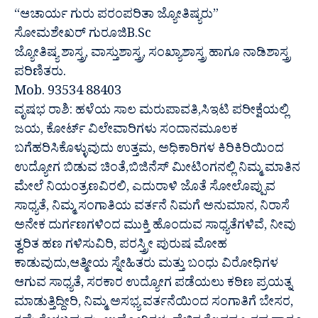
“ಆಚಾರ್ಯ ಗುರು ಪರಂಪರಿತಾ ಜ್ಯೋತಿಷ್ಯರು”
ಸೋಮಶೇಖರ್ ಗುರೂಜಿB.Sc
ಜ್ಯೋತಿಷ್ಯ ಶಾಸ್ತ್ರ, ವಾಸ್ತುಶಾಸ್ತ್ರ, ಸಂಖ್ಯಾಶಾಸ್ತ್ರ ಹಾಗೂ ನಾಡಿಶಾಸ್ತ್ರ
ಪರಿಣಿತರು.
Mob. 93534 88403
ವೃಷಭ ರಾಶಿ: ಹಳೆಯ ಸಾಲ ಮರುಪಾವತಿ,ಸಿಇಟಿ ಪರೀಕ್ಷೆಯಲ್ಲಿ
ಜಯ, ಕೋರ್ಟ್ ವಿಲೇವಾರಿಗಳು ಸಂದಾನಮೂಲಕ
ಬಗೆಹರಿಸಿಕೊಳ್ಳುವುದು ಉತ್ತಮ, ಅಧಿಕಾರಿಗಳ ಕಿರಿಕಿರಿಯಿಂದ
ಉದ್ಯೋಗ ಬಿಡುವ ಚಿಂತೆ,ಬಿಜಿನೆಸ್ ಮೀಟಿಂಗನಲ್ಲಿ ನಿಮ್ಮ ಮಾತಿನ
ಮೇಲೆ ನಿಯಂತ್ರಣವಿರಲಿ, ಎದುರಾಳಿ ಜೊತೆ ಸೋಲೊಪ್ಪುವ
ಸಾಧ್ಯತೆ, ನಿಮ್ಮ ಸಂಗಾತಿಯ ವರ್ತನೆ ನಿಮಗೆ ಅನುಮಾನ, ನಿರಾಸೆ
ಅನೇಕ ದುರ್ಗಣಗಳಿಂದ ಮುಕ್ತಿ ಹೊಂದುವ ಸಾಧ್ಯತೆಗಳಿವೆ, ನೀವು
ತ್ವರಿತ ಹಣ ಗಳಿಸುವಿರಿ, ಪರಸ್ತ್ರೀ ಪುರುಷ ಮೋಹ
ಕಾಡುವುದು,ಆತ್ಮೀಯ ಸ್ನೇಹಿತರು ಮತ್ತು ಬಂಧು ವಿರೋಧಿಗಳ
ಆಗುವ ಸಾಧ್ಯತೆ, ಸರಕಾರ ಉದ್ಯೋಗ ಪಡೆಯಲು ಕಠಿಣ ಪ್ರಯತ್ನ
ಮಾಡುತ್ತಿದ್ದೀರಿ, ನಿಮ್ಮ ಅಸಭ್ಯ ವರ್ತನೆಯಿಂದ ಸಂಗಾತಿಗೆ ಬೇಸರ,