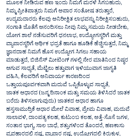
ಮೂಲಕ ನೀಡಿರುವ ಹಣ ಇಂದು ನಿಮಗೆ ಮರಳಿ ಸಿಗಬಹುದು,
ನಿಮ್ಮ ಪ್ರೀತಿಪಾತ್ರರು ನಿಮಗೆ ಅಪಾರ ಸಂತೋಷ ತರುತ್ತಾರೆ,
ಉದ್ಯಮದಾರರು ಕೆಲವು ಅನಿರೀಕ್ಷಿತ ಲಾಭವನ್ನು ನಿರೀಕ್ಷಿಸಬಹುದು,
ಸಂಗಾತಿ ಜೊತೆಗೆ ಆನಂದಿಸಲು ನೀವು ನಿಮ್ಮ ಸಮಯ ನೀಡಬೇಕು,
ಯೋಗ ಶಾಲೆ ನಡೆಸುವರಿಗೆ ಧನಲಾಭ, ಉದ್ಯೋಗಸ್ಥರಿಗೆ ಮತ್ತು
ವ್ಯಾಪಾರಸ್ಥರಿಗೆ ಆರ್ಥಿಕ ಭದ್ರತೆ ಹಾಗೂ ಹೂಡಿಕೆ ಹೆಚ್ಚಿಸುತ್ತದೆ, ನಿಮ್ಮ
ಜ್ಞಾನದಾಹ ನಿಮಗೆ ಹೊಸ ಉದ್ಯೋಗ ಸಿಗಲು ಸಹಾಯ
ಮಾಡುತ್ತದೆ, ಬಿಜಿನೆಸ್ ಮೀಟಿಂಗ್ ಗಳಲ್ಲಿ ನೇರ ಮಾತಿನಿಂದ ನಿಷ್ಠರ
ಆಗುವ ಸಾಧ್ಯತೆ, ಮೆಟ್ಟಿಲು ಹತ್ತುವಾಗ ಇಳಿಯುವಾಗ ಜಾಗೃತಿ
ವಹಿಸಿ, ಕೆಲವರಿಗೆ ಅನಿವಾರ್ಯ ಕಾರಣದಿಂದ
ಒತ್ತಾಯಪೂರ್ವಕವಾಗಿ ಮದುವೆ ಒಪ್ಪಿಕೊಳ್ಳುವ ಸಾಧ್ಯತೆ,
ಜಾತಕ ಆಧಾರದ (ಜನ್ಮ ದಿನಾಂಕ ಮತ್ತು ಸಮಯ ತಿಳಿಸಿದರೆ ಜಾತಕ
ಬರೆದು ತಿಳಿಸಲಾಗುವುದು) ಜಾತಕದ ಆಧಾರ ಹಾಗೂ
ಹಸ್ತಸಾಮುದ್ರಿಕೆ ಆಧಾರ ಮೇಲೆ ವಿವಾಹ, ಪ್ರೇಮ ವಿವಾಹ, ಮದುವೆ
ಸಾಲಾವಳಿ, ದಾಂಪತ್ಯ ಕಲಹ, ಕುಟುಂಬ ಕಲಹ, ಅತ್ತೆ-ಸೊಸೆ ಜಗಳ,
ಸಂತಾನ ಭಾಗ್ಯ, ಸಾಲ ಬಾಧೆ, ಶತ್ರುಗಳಿಂದ ತೊಂದರೆ, ಹಣಕಾಸು
ವ್ಯವಹಾರದಲ್ಲಿ ನಷ್ಟ, ವ್ಯಾಪಾರ ನಷ್ಟ, ಉದ್ಯೋಗದಲ್ಲಿ ಕಿರುಕುಳ,