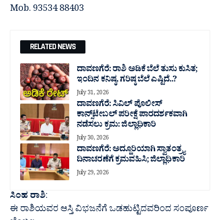
Mob. 93534 88403
RELATED NEWS
ದಾವಣಗೆರೆ: ರಾಶಿ ಅಡಿಕೆ ಬೆಲೆ ತುಸು‌ ಕುಸಿತ;
ಇಂದಿನ ಕನಿಷ್ಠ, ಗರಿಷ್ಠ ಬೆಲೆ ಎಷ್ಟಿದೆ..?
July 31, 2026
ದಾವಣಗೆರೆ: ಸಿವಿಲ್ ಪೊಲೀಸ್
ಕಾನ್ಸ್‌ಟೇಬಲ್ ಪರೀಕ್ಷೆ ಪಾರದರ್ಶಕವಾಗಿ
ನಡೆಸಲು ಕ್ರಮ: ಜಿಲ್ಲಾಧಿಕಾರಿ
July 30, 2026
ದಾವಣಗೆರೆ: ಅದ್ದೂರಿಯಾಗಿ ಸ್ವಾತಂತ್ರ್ಯ
ದಿನಾಚರಣೆಗೆ ಕ್ರಮವಹಿಸಿ; ಜಿಲ್ಲಾಧಿಕಾರಿ
July 29, 2026
ಸಿಂಹ ರಾಶಿ
:
ಈ ರಾಶಿಯವರ ಆಸ್ತಿ ವಿಭಜನೆಗೆ ಒಡಹುಟ್ಟಿದವರಿಂದ ಸಂಪೂರ್ಣ