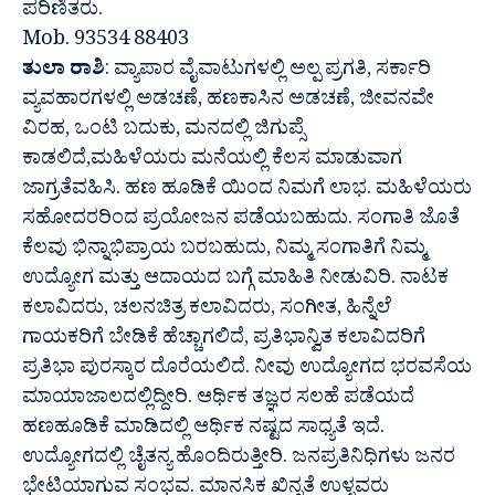
ಪರಿಣಿತರು.
Mob. 93534 88403
ತುಲಾ ರಾಶಿ
: ವ್ಯಾಪಾರ ವೈವಾಟುಗಳಲ್ಲಿ ಅಲ್ಪ ಪ್ರಗತಿ, ಸರ್ಕಾರಿ
ವ್ಯವಹಾರಗಳಲ್ಲಿ ಅಡಚಣೆ, ಹಣಕಾಸಿನ ಅಡಚಣೆ, ಜೀವನವೇ
ವಿರಹ, ಒಂಟಿ ಬದುಕು, ಮನದಲ್ಲಿ ಜಿಗುಪ್ಸೆ
ಕಾಡಲಿದೆ,ಮಹಿಳೆಯರು ಮನೆಯಲ್ಲಿ ಕೆಲಸ ಮಾಡುವಾಗ
ಜಾಗ್ರತೆವಹಿಸಿ. ಹಣ ಹೂಡಿಕೆ ಯಿಂದ ನಿಮಗೆ ಲಾಭ. ಮಹಿಳೆಯರು
ಸಹೋದರರಿಂದ ಪ್ರಯೋಜನ ಪಡೆಯಬಹುದು. ಸಂಗಾತಿ ಜೊತೆ
ಕೆಲವು ಭಿನ್ನಾಭಿಪ್ರಾಯ ಬರಬಹುದು, ನಿಮ್ಮ ಸಂಗಾತಿಗೆ ನಿಮ್ಮ
ಉದ್ಯೋಗ ಮತ್ತು ಆದಾಯದ ಬಗ್ಗೆ ಮಾಹಿತಿ ನೀಡುವಿರಿ. ನಾಟಕ
ಕಲಾವಿದರು, ಚಲನಚಿತ್ರ ಕಲಾವಿದರು, ಸಂಗೀತ, ಹಿನ್ನೆಲೆ
ಗಾಯಕರಿಗೆ ಬೇಡಿಕೆ ಹೆಚ್ಚಾಗಲಿದೆ, ಪ್ರತಿಭಾನ್ವಿತ ಕಲಾವಿದರಿಗೆ
ಪ್ರತಿಭಾ ಪುರಸ್ಕಾರ ದೊರೆಯಲಿದೆ. ನೀವು ಉದ್ಯೋಗದ ಭರವಸೆಯ
ಮಾಯಾಜಾಲದಲ್ಲಿದ್ದೀರಿ. ಆರ್ಥಿಕ ತಜ್ಞರ ಸಲಹೆ ಪಡೆಯದೆ
ಹಣಹೂಡಿಕೆ ಮಾಡಿದಲ್ಲಿ ಆರ್ಥಿಕ ನಷ್ಟದ ಸಾಧ್ಯತೆ ಇದೆ.
ಉದ್ಯೋಗದಲ್ಲಿ ಚೈತನ್ಯ ಹೊಂದಿರುತ್ತೀರಿ. ಜನಪ್ರತಿನಿಧಿಗಳು ಜನರ
ಭೇಟಿಯಾಗುವ ಸಂಭವ. ಮಾನಸಿಕ ಖಿನ್ನತೆ ಉಳ್ಳವರು