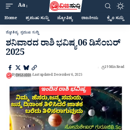
Aa
Home
ಪ್ರಮುಖ ಸುದ್ದಿ
ಜ್ಯೋತಿಷ್ಯ
ರಾಜಕೀಯ
ಕ್ರೈಂ ಸುದ್ದಿ
ಜ್ಯೋತಿಷ್ಯ
ಪ್ರಮುಖ ಸುದ್ದಿ
ಶನಿವಾರದ ರಾಶಿ ಭವಿಷ್ಯ 06 ಡಿಸೆಂಬರ್
2025
19 Min Read
DVGSUDDI
By
Last updated: December 6, 2025