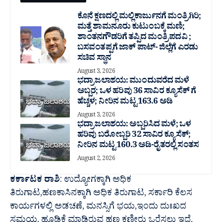
ಕೊನೆ ಕ್ಷಣದಲ್ಲಿ ಮಲ್ಲಿಕಾರ್ಜುನಗೆ ಮಂತ್ರಿಗಿರಿ;
ಮತ್ತೆ ಶಾಮನೂರು ಕುಟುಂಬಕ್ಕೆ ಮಣಿ;
ಶಾಂತನಗೌಡರಿಗೆ ತಪ್ಪಿದ ಮಂತ್ರಿ ಪದವಿ ;
ಬಸವಂತಪ್ಪಗೆ ಜಾಕ್ ಪಾಟ್- ಜಿಲ್ಲೆಗೆ ಎರಡು
ಸಚಿವ ಸ್ಥಾನ
August 3, 2026
ಭದ್ರಾ ಜಲಾಶಯ: ಮುಂದುವರೆದ ಮಳೆ
ಅಬ್ಬರ; ಒಳ ಹರಿವು 36 ಸಾವಿರ‌ ಕ್ಯೂಸೆಕ್ ಗೆ
ಹೆಚ್ಚಳ; ನೀರಿನ ಮಟ್ಟ 163.6 ಅಡಿ
August 3, 2026
ಭದ್ರಾ ಜಲಾಶಯ: ಅಬ್ಬರಿಸಿದ ಮಳೆ; ಒಳ
ಹರಿವು ಬರೋಬ್ಬರಿ 32 ಸಾವಿರ‌ ಕ್ಯೂಸೆಕ್;
ನೀರಿನ ಮಟ್ಟ 160.3 ಅಡಿ-ರೈತರಲ್ಲಿ ಸಂತಸ
August 2, 2026
ಕರ್ಕಾಟಕ ರಾಶಿ
: ಉದ್ಯೋಗಕ್ಕಾಗಿ ಅಧಿಕ
ತಿರುಗಾಟ,ಹಣಕಾಸಿನಕ್ಕಾಗಿ ಅಧಿಕ ತಿರುಗಾಟ, ಸರ್ಕಾರಿ ಕೆಲಸ
ಕಾರ್ಯಗಳಲ್ಲಿ ಅಡಚಣೆ, ಮನಸ್ಸಿಗೆ ಭಯ,ಇಂದು ದುಃಖದ
ಸಮಯ, ಹೂಡಿಕೆ ಮಾಡಿರುವ ಹಣ ಕಣ್ಣೀರು ಒರೆಸಲು ಇದೆ,