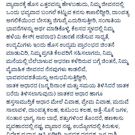
ವ್ಯಾಪಾರಕ್ಕೆ ಹೊಸ ಎತ್ತರವನ್ನು ಹೇಳಬಹುದು, ನಿಮ್ಮ ಜೀವನದಲ್ಲಿ
ಒಂದು ಭವ್ಯವಾದ ಬಂಗಲೆ ಕಟ್ಟುವ ಕನಸು ಕಾಣಲಿದ್ದೀರಿ, ದಾಂಪತ್ಯ
ಅಗಲಿಕೆಯಿಂದ ಬೇಸತ್ತು ಜಿಗುಪ್ಸೆ ಎದುರಿಸುತ್ತೀರಿ, ಸಂಗಾತಿಯ
ಭಾವನೆಗಳನ್ನು ಅರ್ಥ ಮಾಡಿಕೊಳ್ಳಿ, ಕೆಲಸದ ಸ್ಥಳದಲ್ಲಿ ನಿಮ್ಮ
ಹಳೆಯ ಕೇಸ್( ಅಪರಾಧ) ವಿಚಾರಣೆ ನಡೆಸುವ ಸಾಧ್ಯತೆ,
ಉದ್ಯಮಿಗಳು ಇಂದು ಹೊಸ ಉದ್ಯಮ ಪ್ರಾರಂಭದ ಚಿಂತನೆ
ಮಾಡುವಿರಿ, ನಿಮ್ಮ ಪ್ರಗತಿ ಕೆಲವರಿಗೆ ಸಹಿಸಲಾಗದು, ನಿಮ್ಮ
ಮನೆಯಲ್ಲಿ ಬೆಲೆಬಾಳುವ ಆಭರಣ ಕಳೆದಿರುವ ಬಗ್ಗೆ ಚಿಂತನೆ, ನಿಮ್ಮ
ವೈವಾಹಿಕ ಜೀವನದ ನೆನಪುಗಳು ಕಾಡಲಿವೆ,
ಭಾವಪರವಶತೆಯನ್ನು ಅನುಭವಿಸುತ್ತಿದ್ದೀರಿ,
ಜಾತಕ ಆಧಾರದ (ಜನ್ಮ ದಿನಾಂಕ ಮತ್ತು ಸಮಯ ತಿಳಿಸಿದರೆ ಜಾತಕ
ಬರೆದು ತಿಳಿಸಲಾಗುವುದು) ಜಾತಕದ ಆಧಾರ ಹಾಗೂ
ಹಸ್ತಸಾಮುದ್ರಿಕೆ ಆಧಾರ ಮೇಲೆ ವಿವಾಹ, ಪ್ರೇಮ ವಿವಾಹ, ಮದುವೆ
ಸಾಲಾವಳಿ, ದಾಂಪತ್ಯ ಕಲಹ, ಕುಟುಂಬ ಕಲಹ, ಅತ್ತೆ-ಸೊಸೆ ಜಗಳ,
ಸಂತಾನ ಭಾಗ್ಯ, ಸಾಲ ಬಾಧೆ, ಶತ್ರುಗಳಿಂದ ತೊಂದರೆ, ಹಣಕಾಸು
ವ್ಯವಹಾರದಲ್ಲಿ ನಷ್ಟ, ವ್ಯಾಪಾರ ನಷ್ಟ, ಉದ್ಯೋಗದಲ್ಲಿ ಕಿರುಕುಳ,