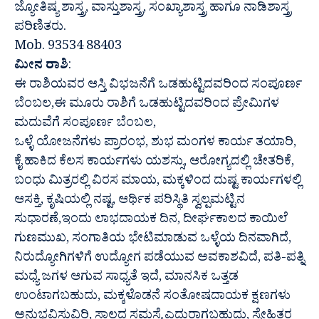
ಜ್ಯೋತಿಷ್ಯ ಶಾಸ್ತ್ರ, ವಾಸ್ತುಶಾಸ್ತ್ರ, ಸಂಖ್ಯಾಶಾಸ್ತ್ರ ಹಾಗೂ ನಾಡಿಶಾಸ್ತ್ರ
ಪರಿಣಿತರು.
Mob. 93534 88403
ಮೀನ ರಾಶಿ
:
ಈ ರಾಶಿಯವರ ಆಸ್ತಿ ವಿಭಜನೆಗೆ ಒಡಹುಟ್ಟಿದವರಿಂದ ಸಂಪೂರ್ಣ
ಬೆಂಬಲ,ಈ ಮೂರು ರಾಶಿಗೆ ಒಡಹುಟ್ಟಿದವರಿಂದ ಪ್ರೇಮಿಗಳ
ಮದುವೆಗೆ ಸಂಪೂರ್ಣ ಬೆಂಬಲ,
ಒಳ್ಳೆ ಯೋಜನೆಗಳು ಪ್ರಾರಂಭ, ಶುಭ ಮಂಗಳ ಕಾರ್ಯ ತಯಾರಿ,
ಕೈ ಹಾಕಿದ ಕೆಲಸ ಕಾರ್ಯಗಳು ಯಶಸ್ಸು, ಆರೋಗ್ಯದಲ್ಲಿ ಚೇತರಿಕೆ,
ಬಂಧು ಮಿತ್ರರಲ್ಲಿ ವಿರಸ ಮಾಯ, ಮಕ್ಕಳಿಂದ ದುಷ್ಟ ಕಾರ್ಯಗಳಲ್ಲಿ
ಆಸಕ್ತಿ, ಕೃಷಿಯಲ್ಲಿ ನಷ್ಟ, ಆರ್ಥಿಕ ಪರಿಸ್ಥಿತಿ ಸ್ವಲ್ಪಮಟ್ಟಿನ
ಸುಧಾರಣೆ,ಇಂದು ಲಾಭದಾಯಕ ದಿನ, ದೀರ್ಘಕಾಲದ ಕಾಯಿಲೆ
ಗುಣಮುಖ, ಸಂಗಾತಿಯ ಭೇಟಿಮಾಡುವ ಒಳ್ಳೆಯ ದಿನವಾಗಿದೆ,
ನಿರುದ್ಯೋಗಿಗಳಿಗೆ ಉದ್ಯೋಗ ಪಡೆಯುವ ಅವಕಾಶವಿದೆ, ಪತಿ-ಪತ್ನಿ
ಮಧ್ಯೆ ಜಗಳ ಆಗುವ ಸಾಧ್ಯತೆ ಇದೆ, ಮಾನಸಿಕ ಒತ್ತಡ
ಉಂಟಾಗಬಹುದು, ಮಕ್ಕಳೊಡನೆ ಸಂತೋಷದಾಯಕ ಕ್ಷಣಗಳು
ಅನುಭವಿಸುವಿರಿ, ಸಾಲದ ಸಮಸ್ಯೆ ಎದುರಾಗಬಹುದು, ಸ್ನೇಹಿತರ