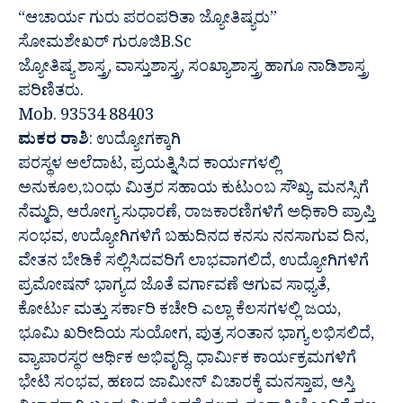
“ಆಚಾರ್ಯ ಗುರು ಪರಂಪರಿತಾ ಜ್ಯೋತಿಷ್ಯರು”
ಸೋಮಶೇಖರ್ ಗುರೂಜಿB.Sc
ಜ್ಯೋತಿಷ್ಯ ಶಾಸ್ತ್ರ, ವಾಸ್ತುಶಾಸ್ತ್ರ, ಸಂಖ್ಯಾಶಾಸ್ತ್ರ ಹಾಗೂ ನಾಡಿಶಾಸ್ತ್ರ
ಪರಿಣಿತರು.
Mob. 93534 88403
ಮಕರ ರಾಶಿ
: ಉದ್ಯೋಗಕ್ಕಾಗಿ
ಪರಸ್ಥಳ ಅಲೆದಾಟ, ಪ್ರಯತ್ನಿಸಿದ ಕಾರ್ಯಗಳಲ್ಲಿ
ಅನುಕೂಲ,ಬಂಧು ಮಿತ್ರರ ಸಹಾಯ ಕುಟುಂಬ ಸೌಖ್ಯ, ಮನಸ್ಸಿಗೆ
ನೆಮ್ಮದಿ, ಆರೋಗ್ಯ ಸುಧಾರಣೆ, ರಾಜಕಾರಣಿಗಳಿಗೆ ಅಧಿಕಾರಿ ಪ್ರಾಪ್ತಿ
ಸಂಭವ, ಉದ್ಯೋಗಿಗಳಿಗೆ ಬಹುದಿನದ ಕನಸು ನನಸಾಗುವ ದಿನ,
ವೇತನ ಬೇಡಿಕೆ ಸಲ್ಲಿಸಿದವರಿಗೆ ಲಾಭವಾಗಲಿದೆ, ಉದ್ಯೋಗಿಗಳಿಗೆ
ಪ್ರಮೋಷನ್ ಭಾಗ್ಯದ ಜೊತೆ ವರ್ಗಾವಣೆ ಆಗುವ ಸಾಧ್ಯತೆ,
ಕೋರ್ಟು ಮತ್ತು ಸರ್ಕಾರಿ ಕಚೇರಿ ಎಲ್ಲಾ ಕೆಲಸಗಳಲ್ಲಿ ಜಯ,
ಭೂಮಿ ಖರೀದಿಯ ಸುಯೋಗ, ಪುತ್ರ ಸಂತಾನ ಭಾಗ್ಯ ಲಭಿಸಲಿದೆ,
ವ್ಯಾಪಾರಸ್ಥರ ಆರ್ಥಿಕ ಅಭಿವೃದ್ಧಿ, ಧಾರ್ಮಿಕ ಕಾರ್ಯಕ್ರಮಗಳಿಗೆ
ಭೇಟಿ ಸಂಭವ, ಹಣದ ಜಾಮೀನ್ ವಿಚಾರಕ್ಕೆ ಮನಸ್ತಾಪ, ಆಸ್ತಿ