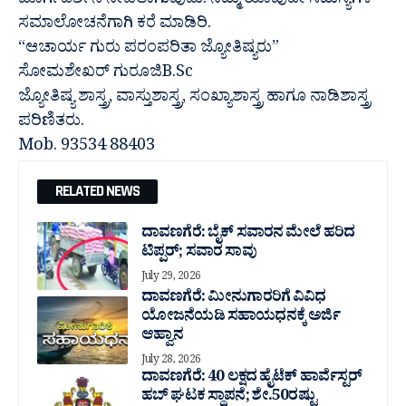
ಮಾರ್ಗದರ್ಶನ ನೀಡಲಾಗುವುದು. ನಿಮ್ಮ ಯಾವುದೇ ಸಮಸ್ಯೆಗಳ
ಸಮಾಲೋಚನೆಗಾಗಿ ಕರೆ ಮಾಡಿರಿ.
“ಆಚಾರ್ಯ ಗುರು ಪರಂಪರಿತಾ ಜ್ಯೋತಿಷ್ಯರು”
ಸೋಮಶೇಖರ್ ಗುರೂಜಿB.Sc
ಜ್ಯೋತಿಷ್ಯ ಶಾಸ್ತ್ರ, ವಾಸ್ತುಶಾಸ್ತ್ರ, ಸಂಖ್ಯಾಶಾಸ್ತ್ರ ಹಾಗೂ ನಾಡಿಶಾಸ್ತ್ರ
ಪರಿಣಿತರು.
Mob. 93534 88403
RELATED NEWS
ದಾವಣಗೆರೆ: ಬೈಕ್ ಸವಾರನ ಮೇಲೆ ಹರಿದ
ಟಿಪ್ಪರ್; ಸವಾರ ಸಾವು
July 29, 2026
ದಾವಣಗೆರೆ: ಮೀನುಗಾರರಿಗೆ ವಿವಿಧ
ಯೋಜನೆಯಡಿ ಸಹಾಯಧನಕ್ಕೆ ಅರ್ಜಿ
ಆಹ್ವಾನ
July 28, 2026
ದಾವಣಗೆರೆ: 40 ಲಕ್ಷದ ಹೈಟೆಕ್ ಹಾರ್ವೆಸ್ಟರ್
ಹಬ್ ಘಟಕ ಸ್ಥಾಪನೆ; ಶೇ.50ರಷ್ಟು