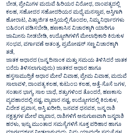
ಬೇಡ, ಪ್ರೇಮಿಗಳ ಮದುವೆ ಹಿರಿಯರ ವಿರೋಧ, ದಾಂಪತ್ಯದಲ್ಲಿ
ಕಲಹ, ಸಹೋದರ ಸಹೋದರಿಯರ ಮಧ್ಯೆ ಮನಸ್ತಾಪ, ಆಸ್ತಿಗಾಗಿ
ಹೋರಾಟ, ಪಿತ್ರಾರ್ಜಿತ ಆಸ್ತಿಯಲ್ಲಿ ಗೊಂದಲ, ನಿಮ್ಮ ನಿರ್ಧಾರಗಳು
ಬಹಿರಂಗ ಪಡಿಸಬೇಡಿ, ಹಣಕಾಸಿನ ವಿಚಾರಕ್ಕಾಗಿ ಯಾರಿಗೂ
ಜಾಮೀನು ನೀಡಬೇಡಿ, ಉದ್ಯೋಗಿಗಳಿಗೆ ಮೇಲಾಧಿಕಾರಿ ಕಿರುಕುಳ
ಸಂಭವ, ವರ್ಗಾವಣೆ ಅತಂತ್ರ, ಪ್ರಮೋಷನ್ ಸಣ್ಣ ವಿಚಾರಕ್ಕಾಗಿ
ತಡೆ,
ಜಾತಕ ಆಧಾರದ (ಜನ್ಮ ದಿನಾಂಕ ಮತ್ತು ಸಮಯ ತಿಳಿಸಿದರೆ ಜಾತಕ
ಬರೆದು ತಿಳಿಸಲಾಗುವುದು) ಜಾತಕದ ಆಧಾರ ಹಾಗೂ
ಹಸ್ತಸಾಮುದ್ರಿಕೆ ಆಧಾರ ಮೇಲೆ ವಿವಾಹ, ಪ್ರೇಮ ವಿವಾಹ, ಮದುವೆ
ಸಾಲಾವಳಿ, ದಾಂಪತ್ಯ ಕಲಹ, ಕುಟುಂಬ ಕಲಹ, ಅತ್ತೆ-ಸೊಸೆ ಜಗಳ,
ಸಂತಾನ ಭಾಗ್ಯ, ಸಾಲ ಬಾಧೆ, ಶತ್ರುಗಳಿಂದ ತೊಂದರೆ, ಹಣಕಾಸು
ವ್ಯವಹಾರದಲ್ಲಿ ನಷ್ಟ, ವ್ಯಾಪಾರ ನಷ್ಟ, ಉದ್ಯೋಗದಲ್ಲಿ ಕಿರುಕುಳ,
ವಿದೇಶ ಪ್ರವಾಸ, ಆಸ್ತಿ ಖರೀದಿ, ಜನವಶ ಧನವಶ, ಜನ್ಮ ರಾಶಿ
ನಕ್ಷತ್ರಗಳ ಮೇಲೆ ವ್ಯಾಪಾರ, ರಾಶಿಗಳಿಗೆ ಅನುಗುಣವಾಗಿ ಜನ್ಮರಾಶಿ
ಹರಳು, ಇನ್ನು ಮುಂತಾದ ಸಮಸ್ಯೆಗಳಿಗೆ ಸೂಕ್ತ ಪರಿಹಾರ ಹಾಗೂ