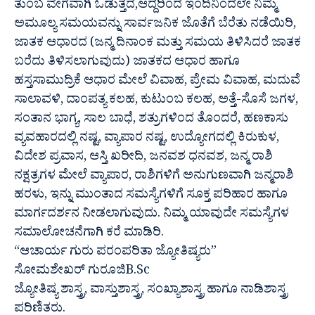
ತುಂಬ ವೇಗವಾಗಿ ಓಡುತ್ತದೆ,ಆದ್ದರಿಂದ ಇಂದಿನಿಂದಲೇ ನಿಮ್ಮ
ಅಮೂಲ್ಯ ಸಮಯವನ್ನು ಸಾರ್ವಜನಿಕ ಜೊತೆಗೆ ಬೆರೆತು ನಡೆಯಿರಿ,
ಜಾತಕ ಆಧಾರದ (ಜನ್ಮ ದಿನಾಂಕ ಮತ್ತು ಸಮಯ ತಿಳಿಸಿದರೆ ಜಾತಕ
ಬರೆದು ತಿಳಿಸಲಾಗುವುದು) ಜಾತಕದ ಆಧಾರ ಹಾಗೂ
ಹಸ್ತಸಾಮುದ್ರಿಕೆ ಆಧಾರ ಮೇಲೆ ವಿವಾಹ, ಪ್ರೇಮ ವಿವಾಹ, ಮದುವೆ
ಸಾಲಾವಳಿ, ದಾಂಪತ್ಯ ಕಲಹ, ಕುಟುಂಬ ಕಲಹ, ಅತ್ತೆ-ಸೊಸೆ ಜಗಳ,
ಸಂತಾನ ಭಾಗ್ಯ, ಸಾಲ ಬಾಧೆ, ಶತ್ರುಗಳಿಂದ ತೊಂದರೆ, ಹಣಕಾಸು
ವ್ಯವಹಾರದಲ್ಲಿ ನಷ್ಟ, ವ್ಯಾಪಾರ ನಷ್ಟ, ಉದ್ಯೋಗದಲ್ಲಿ ಕಿರುಕುಳ,
ವಿದೇಶ ಪ್ರವಾಸ, ಆಸ್ತಿ ಖರೀದಿ, ಜನವಶ ಧನವಶ, ಜನ್ಮ ರಾಶಿ
ನಕ್ಷತ್ರಗಳ ಮೇಲೆ ವ್ಯಾಪಾರ, ರಾಶಿಗಳಿಗೆ ಅನುಗುಣವಾಗಿ ಜನ್ಮರಾಶಿ
ಹರಳು, ಇನ್ನು ಮುಂತಾದ ಸಮಸ್ಯೆಗಳಿಗೆ ಸೂಕ್ತ ಪರಿಹಾರ ಹಾಗೂ
ಮಾರ್ಗದರ್ಶನ ನೀಡಲಾಗುವುದು. ನಿಮ್ಮ ಯಾವುದೇ ಸಮಸ್ಯೆಗಳ
ಸಮಾಲೋಚನೆಗಾಗಿ ಕರೆ ಮಾಡಿರಿ.
“ಆಚಾರ್ಯ ಗುರು ಪರಂಪರಿತಾ ಜ್ಯೋತಿಷ್ಯರು”
ಸೋಮಶೇಖರ್ ಗುರೂಜಿB.Sc
ಜ್ಯೋತಿಷ್ಯ ಶಾಸ್ತ್ರ, ವಾಸ್ತುಶಾಸ್ತ್ರ, ಸಂಖ್ಯಾಶಾಸ್ತ್ರ ಹಾಗೂ ನಾಡಿಶಾಸ್ತ್ರ
ಪರಿಣಿತರು.