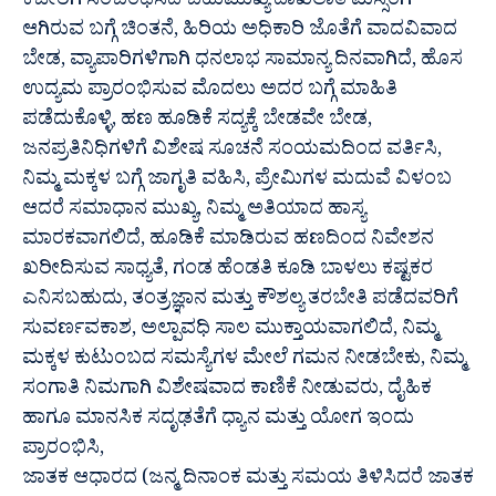
ಕಚೇರಿಗೆ ಸಂಬಂಧಿಸಿದ ಬಹುಮುಖ್ಯ ದಾಖಲಾತಿ ಮಿಸ್ಸಿಂಗ್
ಆಗಿರುವ ಬಗ್ಗೆ ಚಿಂತನೆ, ಹಿರಿಯ ಅಧಿಕಾರಿ ಜೊತೆಗೆ ವಾದವಿವಾದ
ಬೇಡ, ವ್ಯಾಪಾರಿಗಳಿಗಾಗಿ ಧನಲಾಭ ಸಾಮಾನ್ಯ ದಿನವಾಗಿದೆ, ಹೊಸ
ಉದ್ಯಮ ಪ್ರಾರಂಭಿಸುವ ಮೊದಲು ಅದರ ಬಗ್ಗೆ ಮಾಹಿತಿ
ಪಡೆದುಕೊಳ್ಳಿ, ಹಣ ಹೂಡಿಕೆ ಸದ್ಯಕ್ಕೆ ಬೇಡವೇ ಬೇಡ,
ಜನಪ್ರತಿನಿಧಿಗಳಿಗೆ ವಿಶೇಷ ಸೂಚನೆ ಸಂಯಮದಿಂದ ವರ್ತಿಸಿ,
ನಿಮ್ಮ ಮಕ್ಕಳ ಬಗ್ಗೆ ಜಾಗೃತಿ ವಹಿಸಿ, ಪ್ರೇಮಿಗಳ ಮದುವೆ ವಿಳಂಬ
ಆದರೆ ಸಮಾಧಾನ ಮುಖ್ಯ, ನಿಮ್ಮ ಅತಿಯಾದ ಹಾಸ್ಯ
ಮಾರಕವಾಗಲಿದೆ, ಹೂಡಿಕೆ ಮಾಡಿರುವ ಹಣದಿಂದ ನಿವೇಶನ
ಖರೀದಿಸುವ ಸಾಧ್ಯತೆ, ಗಂಡ ಹೆಂಡತಿ ಕೂಡಿ ಬಾಳಲು ಕಷ್ಟಕರ
ಎನಿಸಬಹುದು, ತಂತ್ರಜ್ಞಾನ ಮತ್ತು ಕೌಶಲ್ಯ ತರಬೇತಿ ಪಡೆದವರಿಗೆ
ಸುವರ್ಣವಕಾಶ, ಅಲ್ಪಾವಧಿ ಸಾಲ ಮುಕ್ತಾಯವಾಗಲಿದೆ, ನಿಮ್ಮ
ಮಕ್ಕಳ ಕುಟುಂಬದ ಸಮಸ್ಯೆಗಳ ಮೇಲೆ ಗಮನ ನೀಡಬೇಕು, ನಿಮ್ಮ
ಸಂಗಾತಿ ನಿಮಗಾಗಿ ವಿಶೇಷವಾದ ಕಾಣಿಕೆ ನೀಡುವರು, ದೈಹಿಕ
ಹಾಗೂ ಮಾನಸಿಕ ಸದೃಢತೆಗೆ ಧ್ಯಾನ ಮತ್ತು ಯೋಗ ಇಂದು
ಪ್ರಾರಂಭಿಸಿ,
ಜಾತಕ ಆಧಾರದ (ಜನ್ಮ ದಿನಾಂಕ ಮತ್ತು ಸಮಯ ತಿಳಿಸಿದರೆ ಜಾತಕ