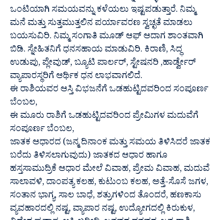
ಒಂಟಿಯಾಗಿ ಸಮಯವನ್ನು ಕಳೆಯಲು ಇಷ್ಟಪಡುತ್ತಾರೆ. ನಿಮ್ಮ
ಮನೆ ಮತ್ತು ಸುತ್ತಮುತ್ತಲಿನ ಪರ್ಯಾವರಣ ಸ್ವಚ್ಛತೆ ಮಾಡಲು
ಬಯಸುವಿರಿ. ನಿಮ್ಮ ಸಂಗಾತಿ ಮೂಡ್ ಆಫ್ ಆದಾಗ ಶಾಂತವಾಗಿ
ಬಿಡಿ. ಸ್ನೇಹಿತನಿಗೆ ಧನಸಹಾಯ ಮಾಡುವಿರಿ. ಕಿರಾಣಿ, ಸಿದ್ಧ
ಉಡುಪು, ಪ್ಲೇವುಡ್, ಬ್ಯೂಟಿ ಪಾರ್ಲರ್, ಸ್ಟೇಷನರಿ ,ಹಾರ್ಡ್ವೇರ್
ವ್ಯಾಪಾರಸ್ಥರಿಗೆ ಆರ್ಥಿಕ ಧನ ಲಾಭವಾಗಲಿದೆ.
ಈ ರಾಶಿಯವರ ಆಸ್ತಿ ವಿಭಜನೆಗೆ ಒಡಹುಟ್ಟಿದವರಿಂದ ಸಂಪೂರ್ಣ
ಬೆಂಬಲ,
ಈ ಮೂರು ರಾಶಿಗೆ ಒಡಹುಟ್ಟಿದವರಿಂದ ಪ್ರೇಮಿಗಳ ಮದುವೆಗೆ
ಸಂಪೂರ್ಣ ಬೆಂಬಲ,
ಜಾತಕ ಆಧಾರದ (ಜನ್ಮ ದಿನಾಂಕ ಮತ್ತು ಸಮಯ ತಿಳಿಸಿದರೆ ಜಾತಕ
ಬರೆದು ತಿಳಿಸಲಾಗುವುದು) ಜಾತಕದ ಆಧಾರ ಹಾಗೂ
ಹಸ್ತಸಾಮುದ್ರಿಕೆ ಆಧಾರ ಮೇಲೆ ವಿವಾಹ, ಪ್ರೇಮ ವಿವಾಹ, ಮದುವೆ
ಸಾಲಾವಳಿ, ದಾಂಪತ್ಯ ಕಲಹ, ಕುಟುಂಬ ಕಲಹ, ಅತ್ತೆ-ಸೊಸೆ ಜಗಳ,
ಸಂತಾನ ಭಾಗ್ಯ, ಸಾಲ ಬಾಧೆ, ಶತ್ರುಗಳಿಂದ ತೊಂದರೆ, ಹಣಕಾಸು
ವ್ಯವಹಾರದಲ್ಲಿ ನಷ್ಟ, ವ್ಯಾಪಾರ ನಷ್ಟ, ಉದ್ಯೋಗದಲ್ಲಿ ಕಿರುಕುಳ,