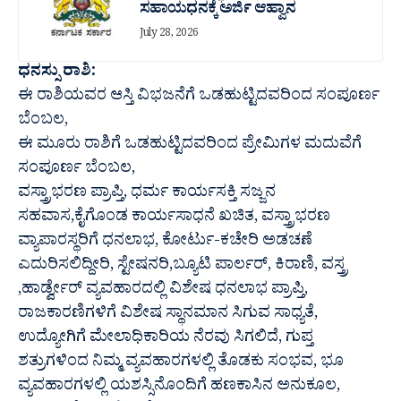
ಸಹಾಯಧನಕ್ಕೆ ಅರ್ಜಿ ಆಹ್ವಾನ
July 28, 2026
ಧನಸ್ಸು ರಾಶಿ:
ಈ ರಾಶಿಯವರ ಆಸ್ತಿ ವಿಭಜನೆಗೆ ಒಡಹುಟ್ಟಿದವರಿಂದ ಸಂಪೂರ್ಣ
ಬೆಂಬಲ,
ಈ ಮೂರು ರಾಶಿಗೆ ಒಡಹುಟ್ಟಿದವರಿಂದ ಪ್ರೇಮಿಗಳ ಮದುವೆಗೆ
ಸಂಪೂರ್ಣ ಬೆಂಬಲ,
ವಸ್ತ್ರಾಭರಣ ಪ್ರಾಪ್ತಿ, ಧರ್ಮ ಕಾರ್ಯಸಕ್ತಿ ಸಜ್ಜನ
ಸಹವಾಸ,ಕೈಗೊಂಡ ಕಾರ್ಯಸಾಧನೆ ಖಚಿತ, ವಸ್ತ್ರಾಭರಣ
ವ್ಯಾಪಾರಸ್ಥರಿಗೆ ಧನಲಾಭ, ಕೋರ್ಟು-ಕಚೇರಿ ಅಡಚಣೆ
ಎದುರಿಸಲಿದ್ದೀರಿ, ಸ್ಟೇಷನರಿ,ಬ್ಯೂಟಿ ಪಾರ್ಲರ್, ಕಿರಾಣಿ, ವಸ್ತ್ರ
,ಹಾರ್ಡ್ವೇರ್ ವ್ಯವಹಾರದಲ್ಲಿ ವಿಶೇಷ ಧನಲಾಭ ಪ್ರಾಪ್ತಿ,
ರಾಜಕಾರಣಿಗಳಿಗೆ ವಿಶೇಷ ಸ್ಥಾನಮಾನ ಸಿಗುವ ಸಾಧ್ಯತೆ,
ಉದ್ಯೋಗಿಗೆ ಮೇಲಾಧಿಕಾರಿಯ ನೆರವು ಸಿಗಲಿದೆ, ಗುಪ್ತ
ಶತ್ರುಗಳಿಂದ ನಿಮ್ಮ ವ್ಯವಹಾರಗಳಲ್ಲಿ ತೊಡಕು ಸಂಭವ, ಭೂ
ವ್ಯವಹಾರಗಳಲ್ಲಿ ಯಶಸ್ಸಿನೊಂದಿಗೆ ಹಣಕಾಸಿನ ಅನುಕೂಲ,