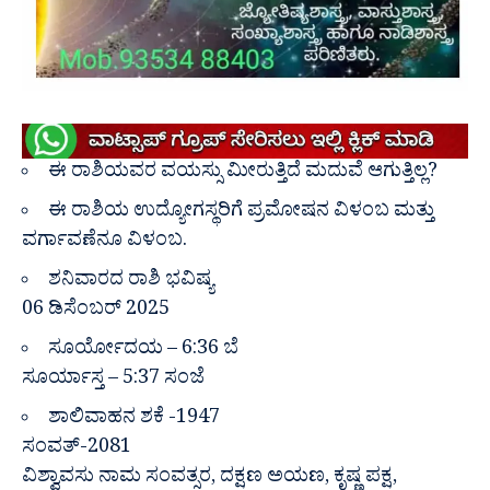
ಈ ರಾಶಿಯವರ ವಯಸ್ಸು ಮೀರುತ್ತಿದೆ ಮದುವೆ ಆಗುತ್ತಿಲ್ಲ?
ಈ ರಾಶಿಯ ಉದ್ಯೋಗಸ್ಥರಿಗೆ ಪ್ರಮೋಷನ ವಿಳಂಬ ಮತ್ತು
ವರ್ಗಾವಣೆನೂ ವಿಳಂಬ.
ಶನಿವಾರದ ರಾಶಿ ಭವಿಷ್ಯ
06 ಡಿಸೆಂಬರ್ 2025
ಸೂರ್ಯೋದಯ – 6:36 ಬೆ
ಸೂರ್ಯಾಸ್ತ – 5:37 ಸಂಜೆ
ಶಾಲಿವಾಹನ ಶಕೆ -1947
ಸಂವತ್-2081
ವಿಶ್ವಾವಸು ನಾಮ ಸಂವತ್ಸರ, ದಕ್ಷಣ ಅಯಣ, ಕೃಷ್ಣ ಪಕ್ಷ,