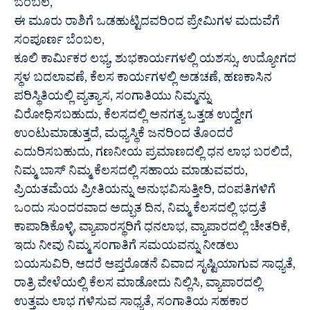
ಬೆಂಬಲ,
ಈ ಮೂರು ರಾಶಿಗೆ ಒಡಹುಟ್ಟಿದವರಿಂದ ಪ್ರೇಮಿಗಳ ಮದುವೆಗೆ
ಸಂಪೂರ್ಣ ಬೆಂಬಲ,
ಕೂಲಿ ಕಾರ್ಮಿಕರ ಲಭ್ಯ, ಶುಭಕಾರ್ಯಗಳಲ್ಲಿ ಯಶಸ್ಸು, ಉದ್ಯೋಗದ
ಸ್ಥಳ ಬದಲಾವಣೆ, ಕೆಲಸ ಕಾರ್ಯಗಳಲ್ಲಿ ಅಡಚಣೆ, ಹಣಕಾಸಿನ
ಪರಿಸ್ಥಿತಿಯಲ್ಲಿ ವ್ಯತ್ಯಾಸ, ಸಂಗಾತಿಯು ನಿಮ್ಮನ್ನು
ವಿರೋಧಿಸಬಹುದು, ಕೆಲಸದಲ್ಲಿ ಅನಗತ್ಯ ಒತ್ತಡ ಉದ್ವೇಗ
ಉಂಟುಮಾಡುತ್ತದೆ, ಮಧ್ಯಸ್ಥಿಕೆ ಜನರಿಂದ ತೊಂದರೆ
ಎದುರಿಸಬಹುದು, ಗಣನೀಯ ಪ್ರಮಾಣದಲ್ಲಿ ಧನ ಲಾಭ ಬರಲಿದೆ,
ನಿಮ್ಮ ಬಾಸ್ ನಿಮ್ಮ ಕೆಲಸದಲ್ಲಿ ಸಹಾಯ ಮಾಡುವವರು,
ಪ್ರಿಯತಮೆಯ ಪ್ರೀತಿಯನ್ನು ಅನುಭವಿಸುತ್ತೀರಿ, ದಂಪತಿಗಳಿಗೆ
ಒಂದು ಸುಂದರವಾದ ಅದ್ಭುತ ದಿನ, ನಿಮ್ಮ ಕೆಲಸದಲ್ಲಿ ಭದ್ರತೆ
ಕಾಪಾಡಿಕೊಳ್ಳಿ, ವ್ಯಾಪಾರಸ್ಥರಿಗೆ ಧನಲಾಭ, ವ್ಯಾಪಾರದಲ್ಲಿ ಚೇತರಿಕೆ,
ಇದು ನೀವು ನಿಮ್ಮ ಸಂಗಾತಿಗೆ ಸಮಯವನ್ನು ನೀಡಲು
ಬಯಸುವಿರಿ, ಆದರೆ ಆಪ್ತರೊಡನೆ ವಿವಾದ ಸೃಷ್ಟಿಯಾಗುವ ಸಾಧ್ಯತೆ,
ರಾತ್ರಿ ವೇಳೆಯಲ್ಲಿ ಕೆಲಸ ಮಾಡೋದು ನಿಲ್ಲಿಸಿ, ವ್ಯಾಪಾರದಲ್ಲಿ
ಉತ್ತಮ ಲಾಭ ಗಳಿಸುವ ಸಾಧ್ಯತೆ, ಸಂಗಾತಿಯ ಸಹಕಾರ