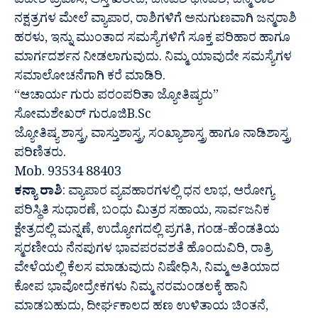
ವಿದೇಶ ಪ್ರವಾಸ, ಆಸ್ತಿ ಖರೀದಿ, ಜನವಶ ಧನವಶ, ಜನ್ಮ ರಾಶಿ
ನಕ್ಷತ್ರಗಳ ಮೇಲೆ ವ್ಯಾಪಾರ, ರಾಶಿಗಳಿಗೆ ಅನುಗುಣವಾಗಿ ಜನ್ಮರಾಶಿ
ಹರಳು, ಇನ್ನು ಮುಂತಾದ ಸಮಸ್ಯೆಗಳಿಗೆ ಸೂಕ್ತ ಪರಿಹಾರ ಹಾಗೂ
ಮಾರ್ಗದರ್ಶನ ನೀಡಲಾಗುವುದು. ನಿಮ್ಮ ಯಾವುದೇ ಸಮಸ್ಯೆಗಳ
ಸಮಾಲೋಚನೆಗಾಗಿ ಕರೆ ಮಾಡಿರಿ.
“ಆಚಾರ್ಯ ಗುರು ಪರಂಪರಿತಾ ಜ್ಯೋತಿಷ್ಯರು”
ಸೋಮಶೇಖರ್ ಗುರೂಜಿB.Sc
ಜ್ಯೋತಿಷ್ಯ ಶಾಸ್ತ್ರ, ವಾಸ್ತುಶಾಸ್ತ್ರ, ಸಂಖ್ಯಾಶಾಸ್ತ್ರ ಹಾಗೂ ನಾಡಿಶಾಸ್ತ್ರ
ಪರಿಣಿತರು.
Mob. 93534 88403
ಕನ್ಯಾ ರಾಶಿ
: ವ್ಯಾಪಾರ ವ್ಯವಹಾರಗಳಲ್ಲಿ ಧನ ಲಾಭ, ಆರೋಗ್ಯ
ಪರಿಸ್ಥಿತಿ ಸುಧಾರಣೆ, ಬಂಧು ಮಿತ್ರರ ಸಹಾಯ, ಸಾರ್ವಜನಿಕ
ಕ್ಷೇತ್ರದಲ್ಲಿ ಮನ್ನಣೆ, ಉದ್ಯೋಗದಲ್ಲಿ ಪ್ರಗತಿ, ಗಂಡ-ಹೆಂಡತಿಯ
ಸ್ಮರಣೀಯ ನೆನಪುಗಳ ಭಾವಪರವಶತೆ ಹೊಂದುವಿರಿ, ರಾತ್ರಿ
ವೇಳೆಯಲ್ಲಿ ಕೆಲಸ ಮಾಡುವುದು ನಿಷೇಧಿಸಿ, ನಿಮ್ಮ ಅತಿಯಾದ
ಕೋಪ ಭಾವೋದ್ರೇಕಗಳು ನಿಮ್ಮ ನರಮಂಡಲಕ್ಕೆ ಹಾನಿ
ಮಾಡಬಹುದು, ದೀರ್ಘಕಾಲದ ಹಣ ಉಳಿತಾಯ ಚಿಂತನೆ,