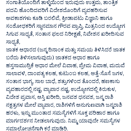
ಸಂಗಾತಿಯೊಂದಿಗೆ ತಾಳ್ಮೆಯಿಂದ ಇರುವುದು ಉತ್ತಮ, ತಾಂತ್ರಿಕ
ಪದವಿ ಹೊಂದಿದವರಿಗೆ ವಿದೇಶದೊಂದಿಗೆ ವ್ಯವಹರಿಸುವ
ಅವಕಾಶಗಳು ಕೂಡಿ ಬರಲಿವೆ, ಕ್ರೀಡಾಪಟು ವಿಜ್ಞಾನಿ ಹಾಗೂ
ಸಂಶೋಧಕರಿಗೆ ಸ್ಥಾನಮಾನ ಗೌರವ ಪ್ರಾಪ್ತಿ, ಮಿತ್ರನಿಂದ ಉದ್ಯೋಗ
ಸಿಗುವ ಸಾಧ್ಯತೆ, ಸಂತಾನ ಫಲದ ನಿರೀಕ್ಷಣೆ, ನಿವೇಶನ ಖರೀದಿಸುವ
ಸಾಧ್ಯತೆ,
ಜಾತಕ ಆಧಾರದ (ಜನ್ಮ ದಿನಾಂಕ ಮತ್ತು ಸಮಯ ತಿಳಿಸಿದರೆ ಜಾತಕ
ಬರೆದು ತಿಳಿಸಲಾಗುವುದು) ಜಾತಕದ ಆಧಾರ ಹಾಗೂ
ಹಸ್ತಸಾಮುದ್ರಿಕೆ ಆಧಾರ ಮೇಲೆ ವಿವಾಹ, ಪ್ರೇಮ ವಿವಾಹ, ಮದುವೆ
ಸಾಲಾವಳಿ, ದಾಂಪತ್ಯ ಕಲಹ, ಕುಟುಂಬ ಕಲಹ, ಅತ್ತೆ-ಸೊಸೆ ಜಗಳ,
ಸಂತಾನ ಭಾಗ್ಯ, ಸಾಲ ಬಾಧೆ, ಶತ್ರುಗಳಿಂದ ತೊಂದರೆ, ಹಣಕಾಸು
ವ್ಯವಹಾರದಲ್ಲಿ ನಷ್ಟ, ವ್ಯಾಪಾರ ನಷ್ಟ, ಉದ್ಯೋಗದಲ್ಲಿ ಕಿರುಕುಳ,
ವಿದೇಶ ಪ್ರವಾಸ, ಆಸ್ತಿ ಖರೀದಿ, ಜನವಶ ಧನವಶ, ಜನ್ಮ ರಾಶಿ
ನಕ್ಷತ್ರಗಳ ಮೇಲೆ ವ್ಯಾಪಾರ, ರಾಶಿಗಳಿಗೆ ಅನುಗುಣವಾಗಿ ಜನ್ಮರಾಶಿ
ಹರಳು, ಇನ್ನು ಮುಂತಾದ ಸಮಸ್ಯೆಗಳಿಗೆ ಸೂಕ್ತ ಪರಿಹಾರ ಹಾಗೂ
ಮಾರ್ಗದರ್ಶನ ನೀಡಲಾಗುವುದು. ನಿಮ್ಮ ಯಾವುದೇ ಸಮಸ್ಯೆಗಳ
ಸಮಾಲೋಚನೆಗಾಗಿ ಕರೆ ಮಾಡಿರಿ.