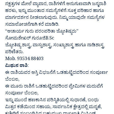
ನಕ್ಷತ್ರಗಳ ಮೇಲೆ ವ್ಯಾಪಾರ, ರಾಶಿಗಳಿಗೆ ಅನುಗುಣವಾಗಿ ಜನ್ಮರಾಶಿ
ಹರಳು, ಇನ್ನು ಮುಂತಾದ ಸಮಸ್ಯೆಗಳಿಗೆ ಸೂಕ್ತ ಪರಿಹಾರ ಹಾಗೂ
ಮಾರ್ಗದರ್ಶನ ನೀಡಲಾಗುವುದು. ನಿಮ್ಮ ಯಾವುದೇ ಸಮಸ್ಯೆಗಳ
ಸಮಾಲೋಚನೆಗಾಗಿ ಕರೆ ಮಾಡಿರಿ.
“ಆಚಾರ್ಯ ಗುರು ಪರಂಪರಿತಾ ಜ್ಯೋತಿಷ್ಯರು”
ಸೋಮಶೇಖರ್ ಗುರೂಜಿB.Sc
ಜ್ಯೋತಿಷ್ಯ ಶಾಸ್ತ್ರ, ವಾಸ್ತುಶಾಸ್ತ್ರ, ಸಂಖ್ಯಾಶಾಸ್ತ್ರ ಹಾಗೂ ನಾಡಿಶಾಸ್ತ್ರ
ಪರಿಣಿತರು.
Mob. 93534 88403
ಮಿಥುನ ರಾಶಿ
:
ಈ ರಾಶಿಯವರ ಆಸ್ತಿ ವಿಭಜನೆಗೆ ಒಡಹುಟ್ಟಿದವರಿಂದ ಸಂಪೂರ್ಣ
ಬೆಂಬಲ,
ಈ ಮೂರು ರಾಶಿಗೆ ಒಡಹುಟ್ಟಿದವರಿಂದ ಪ್ರೇಮಿಗಳ ಮದುವೆಗೆ
ಸಂಪೂರ್ಣ ಬೆಂಬಲ,
ಇನ್ನು ಮುಂದೆ ಹಣಕಾಸಿನ ಪರಿಸ್ಥಿತಿಯಲ್ಲಿ ಸುಧಾರಣೆ, ಬಂಧು
ಮಿತ್ರರ ಕಡೆಯಿಂದ ಸಹಾಯ, ಸಾರ್ವಜನಿಕ ಕ್ಷೇತ್ರದಲ್ಲಿ ಮನ್ನಣೆ,