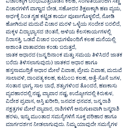
ವಿಚಾರಕ್ಕಾಗಿ ಬಂಧುಮಿತ್ರರೊಡನೆ ಕಲಹ, ಸಂಗಾತಿಯೊಂದಿಗೆ ಸಣ್ಣ
ವಿಚಾರಗಳಿಗೆ ವಾಗ್ವಾದ ಬೇಡ, ಸಹೋದರ ಶಿಕ್ಷಣಕ್ಕಾಗಿ ಹಣ ವ್ಯಯ,
ಅರ್ಧಕ್ಕೆ ನಿಂತ ಗೃಹ ಕಟ್ಟಡ ಕಾರ್ಯ ಪೂರ್ಣಗೊಳ್ಳಲಿದೆ, ನೋಡಿ
ಹೋಗಿರುವ ಮದುವೆ ವಿಚಾರ ಮರಳಿ ಒಳ್ಳೆಯ ಸಂದೇಶ ಬರಲಿದೆ,
ಮಕ್ಕಳ ವಿದ್ಯಾಭ್ಯಾಸದ ಚಿಂತನೆ, ಅಳಿಯ ಕೆಲಸಕಾರ್ಯಗಳಲ್ಲಿ
ನಿರಾಸಕ್ತಿ, ಒಡವೆ ವಿಚಾರ ಬಂಧುಗಳೊಂದಿಗೆ ಕಲಹ ಮನೆಯಲ್ಲಿ
ಅಶಾಂತಿ ವಾತಾವರಣ ಕಂಡು ಬರುತ್ತದೆ,
ಜಾತಕ ಆಧಾರದ (ಜನ್ಮ ದಿನಾಂಕ ಮತ್ತು ಸಮಯ ತಿಳಿಸಿದರೆ ಜಾತಕ
ಬರೆದು ತಿಳಿಸಲಾಗುವುದು) ಜಾತಕದ ಆಧಾರ ಹಾಗೂ
ಹಸ್ತಸಾಮುದ್ರಿಕೆ ಆಧಾರ ಮೇಲೆ ವಿವಾಹ, ಪ್ರೇಮ ವಿವಾಹ, ಮದುವೆ
ಸಾಲಾವಳಿ, ದಾಂಪತ್ಯ ಕಲಹ, ಕುಟುಂಬ ಕಲಹ, ಅತ್ತೆ-ಸೊಸೆ ಜಗಳ,
ಸಂತಾನ ಭಾಗ್ಯ, ಸಾಲ ಬಾಧೆ, ಶತ್ರುಗಳಿಂದ ತೊಂದರೆ, ಹಣಕಾಸು
ವ್ಯವಹಾರದಲ್ಲಿ ನಷ್ಟ, ವ್ಯಾಪಾರ ನಷ್ಟ, ಉದ್ಯೋಗದಲ್ಲಿ ಕಿರುಕುಳ,
ವಿದೇಶ ಪ್ರವಾಸ, ಆಸ್ತಿ ಖರೀದಿ, ಜನವಶ ಧನವಶ, ಜನ್ಮ ರಾಶಿ
ನಕ್ಷತ್ರಗಳ ಮೇಲೆ ವ್ಯಾಪಾರ, ರಾಶಿಗಳಿಗೆ ಅನುಗುಣವಾಗಿ ಜನ್ಮರಾಶಿ
ಹರಳು, ಇನ್ನು ಮುಂತಾದ ಸಮಸ್ಯೆಗಳಿಗೆ ಸೂಕ್ತ ಪರಿಹಾರ ಹಾಗೂ
ಮಾರ್ಗದರ್ಶನ ನೀಡಲಾಗುವುದು. ನಿಮ್ಮ ಯಾವುದೇ ಸಮಸ್ಯೆಗಳ