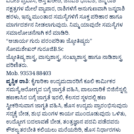
ವಿದೇಶ ಪ್ರವಾಸ, ಆಸ್ತಿ ಖರೀದಿ, ಜನವಶ ಧನವಶ, ಜನ್ಮ ರಾಶಿ
ನಕ್ಷತ್ರಗಳ ಮೇಲೆ ವ್ಯಾಪಾರ, ರಾಶಿಗಳಿಗೆ ಅನುಗುಣವಾಗಿ ಜನ್ಮರಾಶಿ
ಹರಳು, ಇನ್ನು ಮುಂತಾದ ಸಮಸ್ಯೆಗಳಿಗೆ ಸೂಕ್ತ ಪರಿಹಾರ ಹಾಗೂ
ಮಾರ್ಗದರ್ಶನ ನೀಡಲಾಗುವುದು. ನಿಮ್ಮ ಯಾವುದೇ ಸಮಸ್ಯೆಗಳ
ಸಮಾಲೋಚನೆಗಾಗಿ ಕರೆ ಮಾಡಿರಿ.
“ಆಚಾರ್ಯ ಗುರು ಪರಂಪರಿತಾ ಜ್ಯೋತಿಷ್ಯರು”
ಸೋಮಶೇಖರ್ ಗುರೂಜಿB.Sc
ಜ್ಯೋತಿಷ್ಯ ಶಾಸ್ತ್ರ, ವಾಸ್ತುಶಾಸ್ತ್ರ, ಸಂಖ್ಯಾಶಾಸ್ತ್ರ ಹಾಗೂ ನಾಡಿಶಾಸ್ತ್ರ
ಪರಿಣಿತರು.
Mob. 93534 88403
ವೃಶ್ಚಿಕ ರಾಶಿ
: ಕೈಗಾರಿಕಾ ಉದ್ಯಮದಾರರಿಗೆ ಕೂಲಿ ಕಾರ್ಮಿಕರ
ಸಮಸ್ಯೆ,ಆರೋಗ್ಯದ ಬಗ್ಗೆ ಜಾಗ್ರತೆ ವಹಿಸಿ, ಪಾಲುದಾರಿಕೆ ಬಿಜಿನೆಸ್ನಲ್ಲಿ
ಹಣಕಾಸಿನ ಬಗ್ಗೆ ಜಾಗ್ರತೆ ಇರಲಿ, ಕೆಲಸದ ಸ್ಥಳದಲ್ಲಿ ಹಣ
ಸ್ವೀಕರಿಸುವಾಗ ಜಾಗೃತಿ ವಹಿಸಿ, ಹೊಸ ಉದ್ಯಮ ಪ್ರಾರಂಭಿಸುವುದು
ಸದ್ಯಕ್ಕೆ ಬೇಡ, ಶುಭ ಮಂಗಳ ಕಾರ್ಯ ಮುಂದೂಡುವುದು ಒಳಿತು,
ಉದ್ಯೋಗ ಬದಲಾವಣೆ ಬೇಡ, ತಂತ್ರಜ್ಞಾನ ಪದವಿ ಪಡೆದವರು
ಕೌಶಲ್ಯ ತರಬೇತಿ ಕಲಿಯಲು ಮರೆಯದಿರಿ, ಹೊಸ ನಿರ್ಧಾರಗಳು