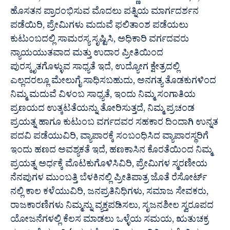
ಹೊಸತನ ಪ್ರಾರಂಭಿಸುವ ಮೊದಲು ಪತ್ನಿಯ ಮಾರ್ಗದರ್ಶನ
ಪಡೆಯಿರಿ, ಪ್ರೇಮಿಗಳು ಮದುವೆ ಫಲಿತಾಂಶ ಪಡೆಯಲು
ಕುಟುಂಬದಲ್ಲಿ ಸಾಮರಸ್ಯ ಸೃಷ್ಟಿಸಿ, ಅಧಿಕಾರಿ ವರ್ಗದವರು
ನ್ಯಾಯಯುತವಾದ ಮತ್ತು ಉದಾರ ಪ್ರೀತಿಯಿಂದ
ಪುರಸ್ಕೃತಗೊಳ್ಳುವ ಸಾಧ್ಯತೆ ಇದೆ, ಉದ್ಯೋಗ ಕ್ಷೇತ್ರದಲ್ಲಿ
ಎಲ್ಲದರಲ್ಲೂ ಮೇಲುಗೈ ಸಾಧಿಸಬಹುದು, ಅನಗತ್ಯ ತೊಡಕುಗಳಿಂದ
ನಿಮ್ಮ ಮದುವೆ ವಿಳಂಬ ಸಾಧ್ಯತೆ, ಇಂದು ನಿಮ್ಮ ಸಂಗಾತಿಯ
ಪ್ರಣಯದ ಉತ್ಕಟತೆಯನ್ನು ತೋರಿಸುತ್ತದೆ, ನಿಮ್ಮ ಪ್ರಚಂಡ
ಪ್ರಯತ್ನ ಹಾಗೂ ಕುಟುಂಬ ವರ್ಗದವರ ಸಹಕಾರ ದಿಂದಾಗಿ ಉನ್ನತ
ಪದವಿ ಪಡೆಯುವಿರಿ, ವ್ಯಾಪಾರಕ್ಕೆ ಸಂಬಂಧಿಸಿದ ವ್ಯಾಪಾರಸ್ಥರಿಗೆ
ಇಂದು ಹಣದ ಅವಶ್ಯಕತೆ ಇದೆ, ಹಣಕಾಸಿನ ಕೊರತೆಯಿಂದ ನಿಮ್ಮ
ಪ್ರಯತ್ನ ಅರ್ಧಕ್ಕೆ ಮೊಟಕುಗೊಳಿಸಿವಿರಿ, ಪ್ರೇಮಿಗಳ ಸ್ಮರಣೀಯ
ನೆನಪುಗಳ ಮುಂಬತ್ತಿ ಬೆಳಕಿನಲ್ಲಿ ಪ್ರೀತಿಪಾತ್ರ ಜೊತೆ ರೆಸೋರ್ಟ್
ನಲ್ಲಿ ಕಾಲ ಕಳೆಯುವಿರಿ, ಜನಪ್ರತಿನಿಧಿಗಳು, ಸಮಾಜ ಸೇವಕರು,
ರಾಜಕಾರಣಿಗಳು ನಿಮ್ಮನ್ನು ವ್ಯಕ್ತಪಡಿಸಲು, ಸೃಜನಶೀಲ ಸ್ವರೂಪದ
ಯೋಜನೆಗಳಲ್ಲಿ ಕೆಲಸ ಮಾಡಲು ಒಳ್ಳೆಯ ಸಮಯ, ಋತುಚಕ್ರ