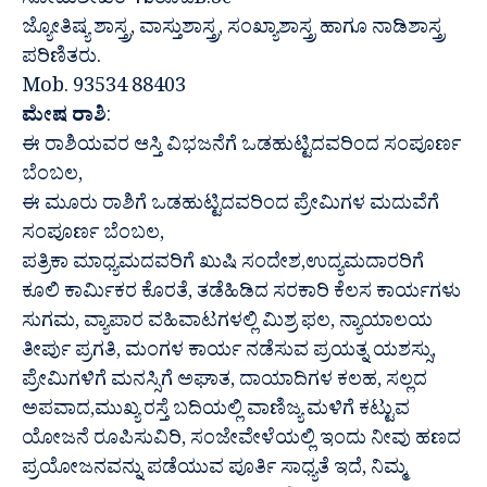
ಸೋಮಶೇಖರ್ ಗುರೂಜಿB.Sc
ಜ್ಯೋತಿಷ್ಯ ಶಾಸ್ತ್ರ, ವಾಸ್ತುಶಾಸ್ತ್ರ, ಸಂಖ್ಯಾಶಾಸ್ತ್ರ ಹಾಗೂ ನಾಡಿಶಾಸ್ತ್ರ
ಪರಿಣಿತರು.
Mob. 93534 88403
ಮೇಷ ರಾಶಿ
:
ಈ ರಾಶಿಯವರ ಆಸ್ತಿ ವಿಭಜನೆಗೆ ಒಡಹುಟ್ಟಿದವರಿಂದ ಸಂಪೂರ್ಣ
ಬೆಂಬಲ,
ಈ ಮೂರು ರಾಶಿಗೆ ಒಡಹುಟ್ಟಿದವರಿಂದ ಪ್ರೇಮಿಗಳ ಮದುವೆಗೆ
ಸಂಪೂರ್ಣ ಬೆಂಬಲ,
ಪತ್ರಿಕಾ ಮಾಧ್ಯಮದವರಿಗೆ ಖುಷಿ ಸಂದೇಶ,ಉದ್ಯಮದಾರರಿಗೆ
ಕೂಲಿ ಕಾರ್ಮಿಕರ ಕೊರತೆ, ತಡೆಹಿಡಿದ ಸರಕಾರಿ ಕೆಲಸ ಕಾರ್ಯಗಳು
ಸುಗಮ, ವ್ಯಾಪಾರ ವಹಿವಾಟಗಳಲ್ಲಿ ಮಿಶ್ರ ಫಲ, ನ್ಯಾಯಾಲಯ
ತೀರ್ಪು ಪ್ರಗತಿ, ಮಂಗಳ ಕಾರ್ಯ ನಡೆಸುವ ಪ್ರಯತ್ನ ಯಶಸ್ಸು,
ಪ್ರೇಮಿಗಳಿಗೆ ಮನಸ್ಸಿಗೆ ಅಘಾತ, ದಾಯಾದಿಗಳ ಕಲಹ, ಸಲ್ಲದ
ಅಪವಾದ,ಮುಖ್ಯ ರಸ್ತೆ ಬದಿಯಲ್ಲಿ ವಾಣಿಜ್ಯ ಮಳಿಗೆ ಕಟ್ಟುವ
ಯೋಜನೆ ರೂಪಿಸುವಿರಿ, ಸಂಜೇವೇಳೆಯಲ್ಲಿ ಇಂದು ನೀವು ಹಣದ
ಪ್ರಯೋಜನವನ್ನು ಪಡೆಯುವ ಪೂರ್ತಿ ಸಾಧ್ಯತೆ ಇದೆ, ನಿಮ್ಮ