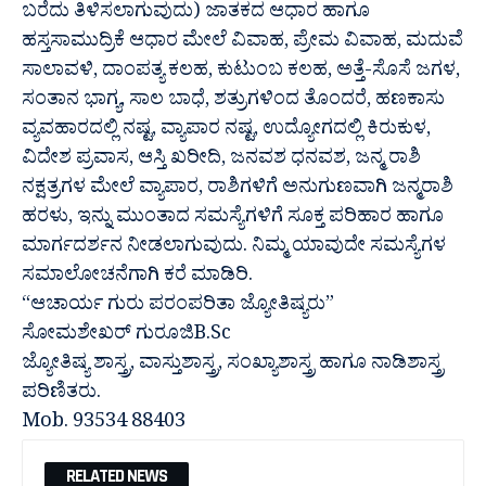
ಬರೆದು ತಿಳಿಸಲಾಗುವುದು) ಜಾತಕದ ಆಧಾರ ಹಾಗೂ
ಹಸ್ತಸಾಮುದ್ರಿಕೆ ಆಧಾರ ಮೇಲೆ ವಿವಾಹ, ಪ್ರೇಮ ವಿವಾಹ, ಮದುವೆ
ಸಾಲಾವಳಿ, ದಾಂಪತ್ಯ ಕಲಹ, ಕುಟುಂಬ ಕಲಹ, ಅತ್ತೆ-ಸೊಸೆ ಜಗಳ,
ಸಂತಾನ ಭಾಗ್ಯ, ಸಾಲ ಬಾಧೆ, ಶತ್ರುಗಳಿಂದ ತೊಂದರೆ, ಹಣಕಾಸು
ವ್ಯವಹಾರದಲ್ಲಿ ನಷ್ಟ, ವ್ಯಾಪಾರ ನಷ್ಟ, ಉದ್ಯೋಗದಲ್ಲಿ ಕಿರುಕುಳ,
ವಿದೇಶ ಪ್ರವಾಸ, ಆಸ್ತಿ ಖರೀದಿ, ಜನವಶ ಧನವಶ, ಜನ್ಮ ರಾಶಿ
ನಕ್ಷತ್ರಗಳ ಮೇಲೆ ವ್ಯಾಪಾರ, ರಾಶಿಗಳಿಗೆ ಅನುಗುಣವಾಗಿ ಜನ್ಮರಾಶಿ
ಹರಳು, ಇನ್ನು ಮುಂತಾದ ಸಮಸ್ಯೆಗಳಿಗೆ ಸೂಕ್ತ ಪರಿಹಾರ ಹಾಗೂ
ಮಾರ್ಗದರ್ಶನ ನೀಡಲಾಗುವುದು. ನಿಮ್ಮ ಯಾವುದೇ ಸಮಸ್ಯೆಗಳ
ಸಮಾಲೋಚನೆಗಾಗಿ ಕರೆ ಮಾಡಿರಿ.
“ಆಚಾರ್ಯ ಗುರು ಪರಂಪರಿತಾ ಜ್ಯೋತಿಷ್ಯರು”
ಸೋಮಶೇಖರ್ ಗುರೂಜಿB.Sc
ಜ್ಯೋತಿಷ್ಯ ಶಾಸ್ತ್ರ, ವಾಸ್ತುಶಾಸ್ತ್ರ, ಸಂಖ್ಯಾಶಾಸ್ತ್ರ ಹಾಗೂ ನಾಡಿಶಾಸ್ತ್ರ
ಪರಿಣಿತರು.
Mob. 93534 88403
RELATED NEWS