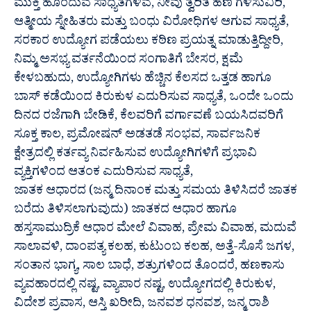
ಮುಕ್ತಿ ಹೊಂದುವ ಸಾಧ್ಯತೆಗಳಿವೆ, ನೀವು ತ್ವರಿತ ಹಣ ಗಳಿಸುವಿರಿ,
ಆತ್ಮೀಯ ಸ್ನೇಹಿತರು ಮತ್ತು ಬಂಧು ವಿರೋಧಿಗಳ ಆಗುವ ಸಾಧ್ಯತೆ,
ಸರಕಾರ ಉದ್ಯೋಗ ಪಡೆಯಲು ಕಠಿಣ ಪ್ರಯತ್ನ ಮಾಡುತ್ತಿದ್ದೀರಿ,
ನಿಮ್ಮ ಅಸಭ್ಯ ವರ್ತನೆಯಿಂದ ಸಂಗಾತಿಗೆ ಬೇಸರ, ಕ್ಷಮೆ
ಕೇಳಬಹುದು, ಉದ್ಯೋಗಿಗಳು ಹೆಚ್ಚಿನ ಕೆಲಸದ ಒತ್ತಡ ಹಾಗೂ
ಬಾಸ್ ಕಡೆಯಿಂದ ಕಿರುಕುಳ ಎದುರಿಸುವ ಸಾಧ್ಯತೆ, ಒಂದೇ ಒಂದು
ದಿನದ ರಜೆಗಾಗಿ ಬೇಡಿಕೆ, ಕೆಲವರಿಗೆ ವರ್ಗಾವಣೆ ಬಯಸಿದವರಿಗೆ
ಸೂಕ್ತ ಕಾಲ, ಪ್ರಮೋಷನ್ ಅಡತಡೆ ಸಂಭವ, ಸಾರ್ವಜನಿಕ
ಕ್ಷೇತ್ರದಲ್ಲಿ ಕರ್ತವ್ಯ ನಿರ್ವಹಿಸುವ ಉದ್ಯೋಗಿಗಳಿಗೆ ಪ್ರಭಾವಿ
ವ್ಯಕ್ತಿಗಳಿಂದ ಆತಂಕ ಎದುರಿಸುವ ಸಾಧ್ಯತೆ,
ಜಾತಕ ಆಧಾರದ (ಜನ್ಮ ದಿನಾಂಕ ಮತ್ತು ಸಮಯ ತಿಳಿಸಿದರೆ ಜಾತಕ
ಬರೆದು ತಿಳಿಸಲಾಗುವುದು) ಜಾತಕದ ಆಧಾರ ಹಾಗೂ
ಹಸ್ತಸಾಮುದ್ರಿಕೆ ಆಧಾರ ಮೇಲೆ ವಿವಾಹ, ಪ್ರೇಮ ವಿವಾಹ, ಮದುವೆ
ಸಾಲಾವಳಿ, ದಾಂಪತ್ಯ ಕಲಹ, ಕುಟುಂಬ ಕಲಹ, ಅತ್ತೆ-ಸೊಸೆ ಜಗಳ,
ಸಂತಾನ ಭಾಗ್ಯ, ಸಾಲ ಬಾಧೆ, ಶತ್ರುಗಳಿಂದ ತೊಂದರೆ, ಹಣಕಾಸು
ವ್ಯವಹಾರದಲ್ಲಿ ನಷ್ಟ, ವ್ಯಾಪಾರ ನಷ್ಟ, ಉದ್ಯೋಗದಲ್ಲಿ ಕಿರುಕುಳ,
ವಿದೇಶ ಪ್ರವಾಸ, ಆಸ್ತಿ ಖರೀದಿ, ಜನವಶ ಧನವಶ, ಜನ್ಮ ರಾಶಿ