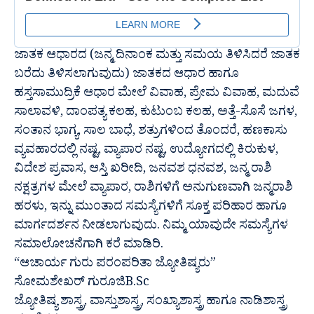
ಜಾತಕ ಆಧಾರದ (ಜನ್ಮ ದಿನಾಂಕ ಮತ್ತು ಸಮಯ ತಿಳಿಸಿದರೆ ಜಾತಕ
ಬರೆದು ತಿಳಿಸಲಾಗುವುದು) ಜಾತಕದ ಆಧಾರ ಹಾಗೂ
ಹಸ್ತಸಾಮುದ್ರಿಕೆ ಆಧಾರ ಮೇಲೆ ವಿವಾಹ, ಪ್ರೇಮ ವಿವಾಹ, ಮದುವೆ
ಸಾಲಾವಳಿ, ದಾಂಪತ್ಯ ಕಲಹ, ಕುಟುಂಬ ಕಲಹ, ಅತ್ತೆ-ಸೊಸೆ ಜಗಳ,
ಸಂತಾನ ಭಾಗ್ಯ, ಸಾಲ ಬಾಧೆ, ಶತ್ರುಗಳಿಂದ ತೊಂದರೆ, ಹಣಕಾಸು
ವ್ಯವಹಾರದಲ್ಲಿ ನಷ್ಟ, ವ್ಯಾಪಾರ ನಷ್ಟ, ಉದ್ಯೋಗದಲ್ಲಿ ಕಿರುಕುಳ,
ವಿದೇಶ ಪ್ರವಾಸ, ಆಸ್ತಿ ಖರೀದಿ, ಜನವಶ ಧನವಶ, ಜನ್ಮ ರಾಶಿ
ನಕ್ಷತ್ರಗಳ ಮೇಲೆ ವ್ಯಾಪಾರ, ರಾಶಿಗಳಿಗೆ ಅನುಗುಣವಾಗಿ ಜನ್ಮರಾಶಿ
ಹರಳು, ಇನ್ನು ಮುಂತಾದ ಸಮಸ್ಯೆಗಳಿಗೆ ಸೂಕ್ತ ಪರಿಹಾರ ಹಾಗೂ
ಮಾರ್ಗದರ್ಶನ ನೀಡಲಾಗುವುದು. ನಿಮ್ಮ ಯಾವುದೇ ಸಮಸ್ಯೆಗಳ
ಸಮಾಲೋಚನೆಗಾಗಿ ಕರೆ ಮಾಡಿರಿ.
“ಆಚಾರ್ಯ ಗುರು ಪರಂಪರಿತಾ ಜ್ಯೋತಿಷ್ಯರು”
ಸೋಮಶೇಖರ್ ಗುರೂಜಿB.Sc
ಜ್ಯೋತಿಷ್ಯ ಶಾಸ್ತ್ರ, ವಾಸ್ತುಶಾಸ್ತ್ರ, ಸಂಖ್ಯಾಶಾಸ್ತ್ರ ಹಾಗೂ ನಾಡಿಶಾಸ್ತ್ರ