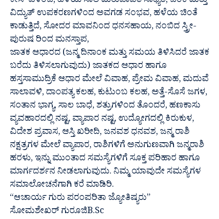
ಕೇಸ್ ವಿಳಂಬ, ಹಳೆಯ ಸಾಲ ಮರುಪಾವತಿ ಸಾಧ್ಯತೆ, ಬೆಂಕಿ ಮತ್ತು
ವಿದ್ಯುತ್ ಉಪಕರಣಗಳಿಂದ ಅವಗಡ ಸಂಭವ, ಹಳೆಯ ಚಿಂತೆ
ಕಾಡುತ್ತಿದೆ, ಸೋದರ ಮಾವನಿಂದ ಧನಸಹಾಯ, ನಂಬಿದ ಸ್ತ್ರೀ-
ಪುರುಷ ರಿಂದ ಮನಸ್ತಾಪ,
ಜಾತಕ ಆಧಾರದ (ಜನ್ಮ ದಿನಾಂಕ ಮತ್ತು ಸಮಯ ತಿಳಿಸಿದರೆ ಜಾತಕ
ಬರೆದು ತಿಳಿಸಲಾಗುವುದು) ಜಾತಕದ ಆಧಾರ ಹಾಗೂ
ಹಸ್ತಸಾಮುದ್ರಿಕೆ ಆಧಾರ ಮೇಲೆ ವಿವಾಹ, ಪ್ರೇಮ ವಿವಾಹ, ಮದುವೆ
ಸಾಲಾವಳಿ, ದಾಂಪತ್ಯ ಕಲಹ, ಕುಟುಂಬ ಕಲಹ, ಅತ್ತೆ-ಸೊಸೆ ಜಗಳ,
ಸಂತಾನ ಭಾಗ್ಯ, ಸಾಲ ಬಾಧೆ, ಶತ್ರುಗಳಿಂದ ತೊಂದರೆ, ಹಣಕಾಸು
ವ್ಯವಹಾರದಲ್ಲಿ ನಷ್ಟ, ವ್ಯಾಪಾರ ನಷ್ಟ, ಉದ್ಯೋಗದಲ್ಲಿ ಕಿರುಕುಳ,
ವಿದೇಶ ಪ್ರವಾಸ, ಆಸ್ತಿ ಖರೀದಿ, ಜನವಶ ಧನವಶ, ಜನ್ಮ ರಾಶಿ
ನಕ್ಷತ್ರಗಳ ಮೇಲೆ ವ್ಯಾಪಾರ, ರಾಶಿಗಳಿಗೆ ಅನುಗುಣವಾಗಿ ಜನ್ಮರಾಶಿ
ಹರಳು, ಇನ್ನು ಮುಂತಾದ ಸಮಸ್ಯೆಗಳಿಗೆ ಸೂಕ್ತ ಪರಿಹಾರ ಹಾಗೂ
ಮಾರ್ಗದರ್ಶನ ನೀಡಲಾಗುವುದು. ನಿಮ್ಮ ಯಾವುದೇ ಸಮಸ್ಯೆಗಳ
ಸಮಾಲೋಚನೆಗಾಗಿ ಕರೆ ಮಾಡಿರಿ.
“ಆಚಾರ್ಯ ಗುರು ಪರಂಪರಿತಾ ಜ್ಯೋತಿಷ್ಯರು”
ಸೋಮಶೇಖರ್ ಗುರೂಜಿB.Sc