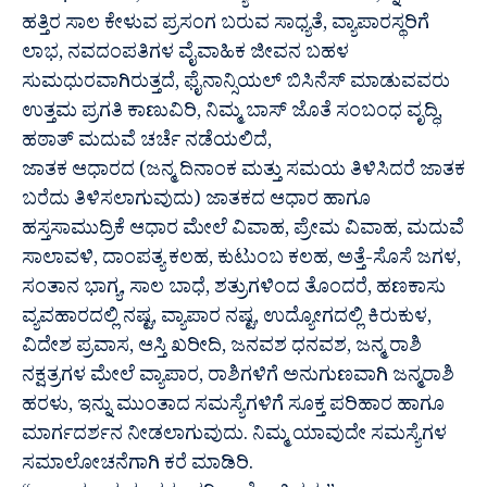
ಹತ್ತಿರ ಸಾಲ ಕೇಳುವ ಪ್ರಸಂಗ ಬರುವ ಸಾಧ್ಯತೆ, ವ್ಯಾಪಾರಸ್ಥರಿಗೆ
ಲಾಭ, ನವದಂಪತಿಗಳ ವೈವಾಹಿಕ ಜೀವನ ಬಹಳ
ಸುಮಧುರವಾಗಿರುತ್ತದೆ, ಫೈನಾನ್ಸಿಯಲ್ ಬಿಸಿನೆಸ್ ಮಾಡುವವರು
ಉತ್ತಮ ಪ್ರಗತಿ ಕಾಣುವಿರಿ, ನಿಮ್ಮ ಬಾಸ್ ಜೊತೆ ಸಂಬಂಧ ವೃದ್ಧಿ,
ಹಠಾತ್ ಮದುವೆ ಚರ್ಚೆ ನಡೆಯಲಿದೆ,
ಜಾತಕ ಆಧಾರದ (ಜನ್ಮ ದಿನಾಂಕ ಮತ್ತು ಸಮಯ ತಿಳಿಸಿದರೆ ಜಾತಕ
ಬರೆದು ತಿಳಿಸಲಾಗುವುದು) ಜಾತಕದ ಆಧಾರ ಹಾಗೂ
ಹಸ್ತಸಾಮುದ್ರಿಕೆ ಆಧಾರ ಮೇಲೆ ವಿವಾಹ, ಪ್ರೇಮ ವಿವಾಹ, ಮದುವೆ
ಸಾಲಾವಳಿ, ದಾಂಪತ್ಯ ಕಲಹ, ಕುಟುಂಬ ಕಲಹ, ಅತ್ತೆ-ಸೊಸೆ ಜಗಳ,
ಸಂತಾನ ಭಾಗ್ಯ, ಸಾಲ ಬಾಧೆ, ಶತ್ರುಗಳಿಂದ ತೊಂದರೆ, ಹಣಕಾಸು
ವ್ಯವಹಾರದಲ್ಲಿ ನಷ್ಟ, ವ್ಯಾಪಾರ ನಷ್ಟ, ಉದ್ಯೋಗದಲ್ಲಿ ಕಿರುಕುಳ,
ವಿದೇಶ ಪ್ರವಾಸ, ಆಸ್ತಿ ಖರೀದಿ, ಜನವಶ ಧನವಶ, ಜನ್ಮ ರಾಶಿ
ನಕ್ಷತ್ರಗಳ ಮೇಲೆ ವ್ಯಾಪಾರ, ರಾಶಿಗಳಿಗೆ ಅನುಗುಣವಾಗಿ ಜನ್ಮರಾಶಿ
ಹರಳು, ಇನ್ನು ಮುಂತಾದ ಸಮಸ್ಯೆಗಳಿಗೆ ಸೂಕ್ತ ಪರಿಹಾರ ಹಾಗೂ
ಮಾರ್ಗದರ್ಶನ ನೀಡಲಾಗುವುದು. ನಿಮ್ಮ ಯಾವುದೇ ಸಮಸ್ಯೆಗಳ
ಸಮಾಲೋಚನೆಗಾಗಿ ಕರೆ ಮಾಡಿರಿ.