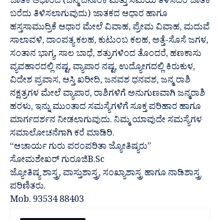
ಜಾತಕ ಆಧಾರದ (ಜನ್ಮ ದಿನಾಂಕ ಮತ್ತು ಸಮಯ ತಿಳಿಸಿದರೆ ಜಾತಕ
ಬರೆದು ತಿಳಿಸಲಾಗುವುದು) ಜಾತಕದ ಆಧಾರ ಹಾಗೂ
ಹಸ್ತಸಾಮುದ್ರಿಕೆ ಆಧಾರ ಮೇಲೆ ವಿವಾಹ, ಪ್ರೇಮ ವಿವಾಹ, ಮದುವೆ
ಸಾಲಾವಳಿ, ದಾಂಪತ್ಯ ಕಲಹ, ಕುಟುಂಬ ಕಲಹ, ಅತ್ತೆ-ಸೊಸೆ ಜಗಳ,
ಸಂತಾನ ಭಾಗ್ಯ, ಸಾಲ ಬಾಧೆ, ಶತ್ರುಗಳಿಂದ ತೊಂದರೆ, ಹಣಕಾಸು
ವ್ಯವಹಾರದಲ್ಲಿ ನಷ್ಟ, ವ್ಯಾಪಾರ ನಷ್ಟ, ಉದ್ಯೋಗದಲ್ಲಿ ಕಿರುಕುಳ,
ವಿದೇಶ ಪ್ರವಾಸ, ಆಸ್ತಿ ಖರೀದಿ, ಜನವಶ ಧನವಶ, ಜನ್ಮ ರಾಶಿ
ನಕ್ಷತ್ರಗಳ ಮೇಲೆ ವ್ಯಾಪಾರ, ರಾಶಿಗಳಿಗೆ ಅನುಗುಣವಾಗಿ ಜನ್ಮರಾಶಿ
ಹರಳು, ಇನ್ನು ಮುಂತಾದ ಸಮಸ್ಯೆಗಳಿಗೆ ಸೂಕ್ತ ಪರಿಹಾರ ಹಾಗೂ
ಮಾರ್ಗದರ್ಶನ ನೀಡಲಾಗುವುದು. ನಿಮ್ಮ ಯಾವುದೇ ಸಮಸ್ಯೆಗಳ
ಸಮಾಲೋಚನೆಗಾಗಿ ಕರೆ ಮಾಡಿರಿ.
“ಆಚಾರ್ಯ ಗುರು ಪರಂಪರಿತಾ ಜ್ಯೋತಿಷ್ಯರು”
ಸೋಮಶೇಖರ್ ಗುರೂಜಿB.Sc
ಜ್ಯೋತಿಷ್ಯ ಶಾಸ್ತ್ರ, ವಾಸ್ತುಶಾಸ್ತ್ರ, ಸಂಖ್ಯಾಶಾಸ್ತ್ರ ಹಾಗೂ ನಾಡಿಶಾಸ್ತ್ರ
ಪರಿಣಿತರು.
Mob. 93534 88403