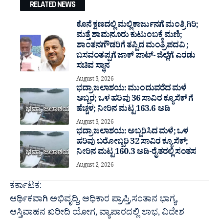
RELATED NEWS
ಕೊನೆ ಕ್ಷಣದಲ್ಲಿ ಮಲ್ಲಿಕಾರ್ಜುನಗೆ ಮಂತ್ರಿಗಿರಿ;
ಮತ್ತೆ ಶಾಮನೂರು ಕುಟುಂಬಕ್ಕೆ ಮಣಿ;
ಶಾಂತನಗೌಡರಿಗೆ ತಪ್ಪಿದ ಮಂತ್ರಿ ಪದವಿ ;
ಬಸವಂತಪ್ಪಗೆ ಜಾಕ್ ಪಾಟ್- ಜಿಲ್ಲೆಗೆ ಎರಡು
ಸಚಿವ ಸ್ಥಾನ
August 3, 2026
ಭದ್ರಾ ಜಲಾಶಯ: ಮುಂದುವರೆದ ಮಳೆ
ಅಬ್ಬರ; ಒಳ ಹರಿವು 36 ಸಾವಿರ‌ ಕ್ಯೂಸೆಕ್ ಗೆ
ಹೆಚ್ಚಳ; ನೀರಿನ ಮಟ್ಟ 163.6 ಅಡಿ
August 3, 2026
ಭದ್ರಾ ಜಲಾಶಯ: ಅಬ್ಬರಿಸಿದ ಮಳೆ; ಒಳ
ಹರಿವು ಬರೋಬ್ಬರಿ 32 ಸಾವಿರ‌ ಕ್ಯೂಸೆಕ್;
ನೀರಿನ ಮಟ್ಟ 160.3 ಅಡಿ-ರೈತರಲ್ಲಿ ಸಂತಸ
August 2, 2026
ಕರ್ಕಾಟಕ:
ಆರ್ಥಿಕವಾಗಿ ಅಭಿವೃದ್ಧಿ, ಅಧಿಕಾರ ಪ್ರಾಪ್ತಿ,ಸಂತಾನ ಭಾಗ್ಯ,
ಆಸ್ತಿವಾಹನ ಖರೀದಿ ಯೋಗ, ವ್ಯಾಪಾರದಲ್ಲಿ ಲಾಭ, ವಿದೇಶ