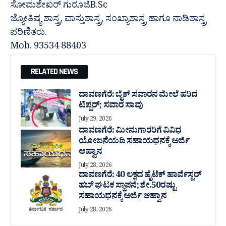
ಸೋಮಶೇಖರ್ ಗುರೂಜಿB.Sc
ಜ್ಯೋತಿಷ್ಯ ಶಾಸ್ತ್ರ, ವಾಸ್ತುಶಾಸ್ತ್ರ, ಸಂಖ್ಯಾಶಾಸ್ತ್ರ ಹಾಗೂ ನಾಡಿಶಾಸ್ತ್ರ
ಪರಿಣಿತರು.
Mob. 93534 88403
RELATED NEWS
ದಾವಣಗೆರೆ: ಬೈಕ್ ಸವಾರನ ಮೇಲೆ ಹರಿದ
ಟಿಪ್ಪರ್; ಸವಾರ ಸಾವು
July 29, 2026
ದಾವಣಗೆರೆ: ಮೀನುಗಾರರಿಗೆ ವಿವಿಧ
ಯೋಜನೆಯಡಿ ಸಹಾಯಧನಕ್ಕೆ ಅರ್ಜಿ
ಆಹ್ವಾನ
July 28, 2026
ದಾವಣಗೆರೆ: 40 ಲಕ್ಷದ ಹೈಟೆಕ್ ಹಾರ್ವೆಸ್ಟರ್
ಹಬ್ ಘಟಕ ಸ್ಥಾಪನೆ; ಶೇ.50ರಷ್ಟು
ಸಹಾಯಧನಕ್ಕೆ ಅರ್ಜಿ ಆಹ್ವಾನ
July 28, 2026