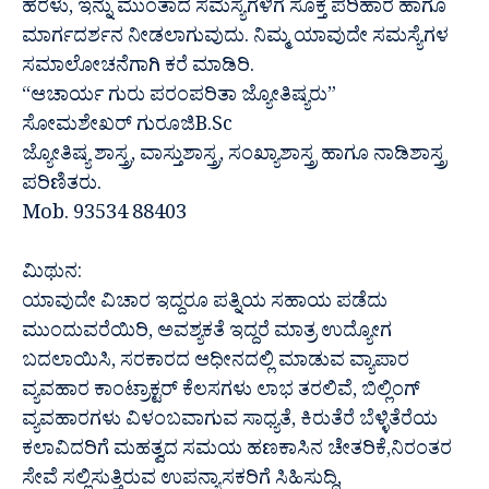
ಹರಳು, ಇನ್ನು ಮುಂತಾದ ಸಮಸ್ಯೆಗಳಿಗೆ ಸೂಕ್ತ ಪರಿಹಾರ ಹಾಗೂ
ಮಾರ್ಗದರ್ಶನ ನೀಡಲಾಗುವುದು. ನಿಮ್ಮ ಯಾವುದೇ ಸಮಸ್ಯೆಗಳ
ಸಮಾಲೋಚನೆಗಾಗಿ ಕರೆ ಮಾಡಿರಿ.
“ಆಚಾರ್ಯ ಗುರು ಪರಂಪರಿತಾ ಜ್ಯೋತಿಷ್ಯರು”
ಸೋಮಶೇಖರ್ ಗುರೂಜಿB.Sc
ಜ್ಯೋತಿಷ್ಯ ಶಾಸ್ತ್ರ, ವಾಸ್ತುಶಾಸ್ತ್ರ, ಸಂಖ್ಯಾಶಾಸ್ತ್ರ ಹಾಗೂ ನಾಡಿಶಾಸ್ತ್ರ
ಪರಿಣಿತರು.
Mob. 93534 88403
ಮಿಥುನ:
ಯಾವುದೇ ವಿಚಾರ ಇದ್ದರೂ ಪತ್ನಿಯ ಸಹಾಯ ಪಡೆದು
ಮುಂದುವರೆಯಿರಿ, ಅವಶ್ಯಕತೆ ಇದ್ದರೆ ಮಾತ್ರ ಉದ್ಯೋಗ
ಬದಲಾಯಿಸಿ, ಸರಕಾರದ ಆಧೀನದಲ್ಲಿ ಮಾಡುವ ವ್ಯಾಪಾರ
ವ್ಯವಹಾರ ಕಾಂಟ್ರಾಕ್ಟರ್ ಕೆಲಸಗಳು ಲಾಭ ತರಲಿವೆ, ಬಿಲ್ಲಿಂಗ್
ವ್ಯವಹಾರಗಳು ವಿಳಂಬವಾಗುವ ಸಾಧ್ಯತೆ, ಕಿರುತೆರೆ ಬೆಳ್ಳಿತೆರೆಯ
ಕಲಾವಿದರಿಗೆ ಮಹತ್ವದ ಸಮಯ ಹಣಕಾಸಿನ ಚೇತರಿಕೆ,ನಿರಂತರ
ಸೇವೆ ಸಲ್ಲಿಸುತ್ತಿರುವ ಉಪನ್ಯಾಸಕರಿಗೆ ಸಿಹಿಸುದ್ದಿ,