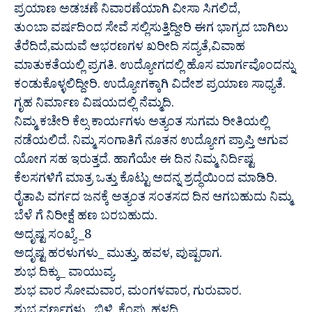
ಪ್ರಯಾಣ ಅಡಚಣೆ ನಿವಾರಣೆಯಾಗಿ ವೀಸಾ ಸಿಗಲಿದೆ,
ತುಂಬಾ ವರ್ಷದಿಂದ ಸೇವೆ ಸಲ್ಲಿಸುತ್ತಿದ್ದೀರಿ ಈಗ ಭಾಗ್ಯದ ಬಾಗಿಲು
ತೆರೆದಿದೆ,ಮದುವೆ ಆಭರಣಗಳ ಖರೀದಿ ಸದ್ಯತೆ,ವಿವಾಹ
ಮಾತುಕತೆಯಲ್ಲಿ ಪ್ರಗತಿ. ಉದ್ಯೋಗದಲ್ಲಿ ಹೊಸ ಮಾರ್ಗವೊಂದನ್ನು
ಕಂಡುಕೊಳ್ಳಲಿದ್ದೀರಿ. ಉದ್ಯೋಗಕ್ಕಾಗಿ ವಿದೇಶ ಪ್ರಯಾಣ ಸಾಧ್ಯತೆ.
ಗೃಹ ನಿರ್ಮಾಣ ವಿಷಯದಲ್ಲಿ ನೆಮ್ಮದಿ.
ನಿಮ್ಮ ಕಚೇರಿ ಕೆಲ್ಸ ಕಾರ್ಯಗಳು ಅತ್ಯಂತ ಸುಗಮ ರೀತಿಯಲ್ಲಿ
ನಡೆಯಲಿದೆ. ನಿಮ್ಮ ಸಂಗಾತಿಗೆ ನೂತನ ಉದ್ಯೋಗ ಪ್ರಾಪ್ತಿ ಆಗುವ
ಯೋಗ ಸಹ ಇರುತ್ತದೆ. ಹಾಗೆಯೇ ಈ ದಿನ ನಿಮ್ಮ ನಿರ್ದಿಷ್ಟ
ಕೆಲಸಗಳಿಗೆ ಮಾತ್ರ ಒತ್ತು ಕೊಟ್ಟು ಅದನ್ನ ಶ್ರದ್ಧೆಯಿಂದ ಮಾಡಿರಿ.
ರೈತಾಪಿ ವರ್ಗದ ಜನಕ್ಕೆ ಅತ್ಯಂತ ಸಂತಸದ ದಿನ ಆಗಬಹುದು ನಿಮ್ಮ
ಬೆಳೆ ಗೆ ನಿರೀಕ್ಷೆ ಹಣ ಬರಬಹುದು.
ಅದೃಷ್ಟ ಸಂಖ್ಯೆ _8
ಅದೃಷ್ಟ ಹರಳುಗಳು_ ಮುತ್ತು, ಹವಳ, ಪುಷ್ಪರಾಗ.
ಶುಭ ದಿಕ್ಕು_ ವಾಯುವ್ಯ.
ಶುಭ ವಾರ ಸೋಮವಾರ, ಮಂಗಳವಾರ, ಗುರುವಾರ.