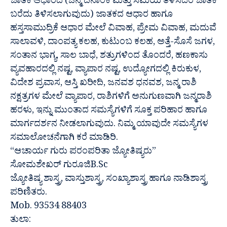
ಜಾತಕ ಆಧಾರದ (ಜನ್ಮ ದಿನಾಂಕ ಮತ್ತು ಸಮಯ ತಿಳಿಸಿದರೆ ಜಾತಕ
ಬರೆದು ತಿಳಿಸಲಾಗುವುದು) ಜಾತಕದ ಆಧಾರ ಹಾಗೂ
ಹಸ್ತಸಾಮುದ್ರಿಕೆ ಆಧಾರ ಮೇಲೆ ವಿವಾಹ, ಪ್ರೇಮ ವಿವಾಹ, ಮದುವೆ
ಸಾಲಾವಳಿ, ದಾಂಪತ್ಯ ಕಲಹ, ಕುಟುಂಬ ಕಲಹ, ಅತ್ತೆ-ಸೊಸೆ ಜಗಳ,
ಸಂತಾನ ಭಾಗ್ಯ, ಸಾಲ ಬಾಧೆ, ಶತ್ರುಗಳಿಂದ ತೊಂದರೆ, ಹಣಕಾಸು
ವ್ಯವಹಾರದಲ್ಲಿ ನಷ್ಟ, ವ್ಯಾಪಾರ ನಷ್ಟ, ಉದ್ಯೋಗದಲ್ಲಿ ಕಿರುಕುಳ,
ವಿದೇಶ ಪ್ರವಾಸ, ಆಸ್ತಿ ಖರೀದಿ, ಜನವಶ ಧನವಶ, ಜನ್ಮ ರಾಶಿ
ನಕ್ಷತ್ರಗಳ ಮೇಲೆ ವ್ಯಾಪಾರ, ರಾಶಿಗಳಿಗೆ ಅನುಗುಣವಾಗಿ ಜನ್ಮರಾಶಿ
ಹರಳು, ಇನ್ನು ಮುಂತಾದ ಸಮಸ್ಯೆಗಳಿಗೆ ಸೂಕ್ತ ಪರಿಹಾರ ಹಾಗೂ
ಮಾರ್ಗದರ್ಶನ ನೀಡಲಾಗುವುದು. ನಿಮ್ಮ ಯಾವುದೇ ಸಮಸ್ಯೆಗಳ
ಸಮಾಲೋಚನೆಗಾಗಿ ಕರೆ ಮಾಡಿರಿ.
“ಆಚಾರ್ಯ ಗುರು ಪರಂಪರಿತಾ ಜ್ಯೋತಿಷ್ಯರು”
ಸೋಮಶೇಖರ್ ಗುರೂಜಿB.Sc
ಜ್ಯೋತಿಷ್ಯ ಶಾಸ್ತ್ರ, ವಾಸ್ತುಶಾಸ್ತ್ರ, ಸಂಖ್ಯಾಶಾಸ್ತ್ರ ಹಾಗೂ ನಾಡಿಶಾಸ್ತ್ರ
ಪರಿಣಿತರು.
Mob. 93534 88403
ತುಲಾ: