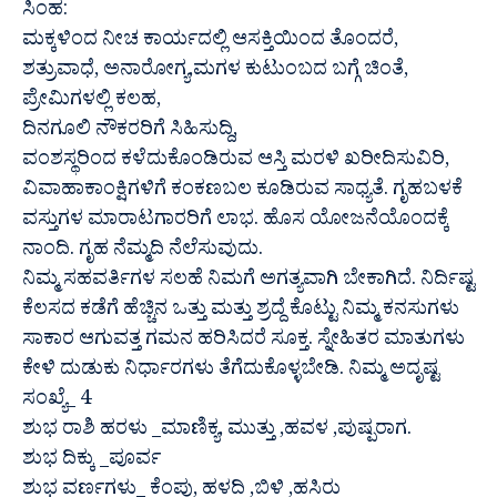
ಸಿಂಹ:
ಮಕ್ಕಳಿಂದ ನೀಚ ಕಾರ್ಯದಲ್ಲಿ ಆಸಕ್ತಿಯಿಂದ ತೊಂದರೆ,
ಶತ್ರುವಾಧೆ, ಅನಾರೋಗ್ಯ,ಮಗಳ ಕುಟುಂಬದ ಬಗ್ಗೆ ಚಿಂತೆ,
ಪ್ರೇಮಿಗಳಲ್ಲಿ ಕಲಹ,
ದಿನಗೂಲಿ ನೌಕರರಿಗೆ ಸಿಹಿಸುದ್ದಿ,
ವಂಶಸ್ಥರಿಂದ ಕಳೆದುಕೊಂಡಿರುವ ಆಸ್ತಿ ಮರಳಿ ಖರೀದಿಸುವಿರಿ,
ವಿವಾಹಾಕಾಂಕ್ಷಿಗಳಿಗೆ ಕಂಕಣಬಲ ಕೂಡಿರುವ ಸಾಧ್ಯತೆ. ಗೃಹಬಳಕೆ
ವಸ್ತುಗಳ ಮಾರಾಟಗಾರರಿಗೆ ಲಾಭ. ಹೊಸ ಯೋಜನೆಯೊಂದಕ್ಕೆ
ನಾಂದಿ. ಗೃಹ ನೆಮ್ಮದಿ ನೆಲೆಸುವುದು.
ನಿಮ್ಮ ಸಹವರ್ತಿಗಳ ಸಲಹೆ ನಿಮಗೆ ಅಗತ್ಯವಾಗಿ ಬೇಕಾಗಿದೆ. ನಿರ್ದಿಷ್ಟ
ಕೆಲಸದ ಕಡೆಗೆ ಹೆಚ್ಚಿನ ಒತ್ತು ಮತ್ತು ಶ್ರದ್ದೆ ಕೊಟ್ಟು ನಿಮ್ಮ ಕನಸುಗಳು
ಸಾಕಾರ ಆಗುವತ್ತ ಗಮನ ಹರಿಸಿದರೆ ಸೂಕ್ತ. ಸ್ನೇಹಿತರ ಮಾತುಗಳು
ಕೇಳಿ ದುಡುಕು ನಿರ್ಧಾರಗಳು ತೆಗೆದುಕೊಳ್ಳಬೇಡಿ. ನಿಮ್ಮ ಅದೃಷ್ಟ
ಸಂಖ್ಯೆ_ 4
ಶುಭ ರಾಶಿ ಹರಳು _ಮಾಣಿಕ್ಯ, ಮುತ್ತು ,ಹವಳ ,ಪುಷ್ಪರಾಗ.
ಶುಭ ದಿಕ್ಕು _ಪೂರ್ವ
ಶುಭ ವರ್ಣಗಳು_ ಕೆಂಪು, ಹಳದಿ ,ಬಿಳಿ ,ಹಸಿರು