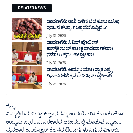
RELATED NEWS
ದಾವಣಗೆರೆ: ರಾಶಿ ಅಡಿಕೆ ಬೆಲೆ ತುಸು‌ ಕುಸಿತ;
ಇಂದಿನ ಕನಿಷ್ಠ, ಗರಿಷ್ಠ ಬೆಲೆ ಎಷ್ಟಿದೆ..?
July 31, 2026
ದಾವಣಗೆರೆ: ಸಿವಿಲ್ ಪೊಲೀಸ್
ಕಾನ್ಸ್‌ಟೇಬಲ್ ಪರೀಕ್ಷೆ ಪಾರದರ್ಶಕವಾಗಿ
ನಡೆಸಲು ಕ್ರಮ: ಜಿಲ್ಲಾಧಿಕಾರಿ
July 30, 2026
ದಾವಣಗೆರೆ: ಅದ್ದೂರಿಯಾಗಿ ಸ್ವಾತಂತ್ರ್ಯ
ದಿನಾಚರಣೆಗೆ ಕ್ರಮವಹಿಸಿ; ಜಿಲ್ಲಾಧಿಕಾರಿ
July 29, 2026
ಕನ್ಯಾ:
ನಿಮ್ಮಲ್ಲಿರುವ ಬುದ್ಧಿಶಕ್ತಿ ಜ್ಞಾನವನ್ನು ಉಪಯೋಗಿಸಿಕೊಂಡು ಹೊಸ
ಉದ್ಯಮ ಪ್ರಾರಂಭ, ಸರಕಾರದ ಆಧೀನದಲ್ಲಿ ಮಾಡುವ ವ್ಯಾಪಾರ
ವ್ಯವಹಾರ ಕಾಂಟ್ರಾಕ್ಟರ್ ಕೆಲಸದ ಟೆಂಡರ್ಗಳು ಸಿಗುವ ವಿಳಂಬ,