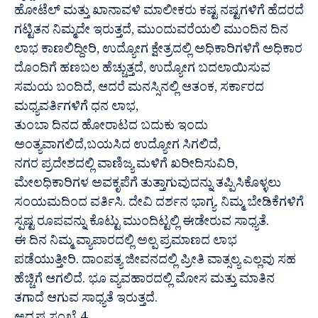
ಹೋಟೆಲ್ ಮತ್ತು ಖಾನಾವಳಿ ಮಾಲೀಕರು ಕಷ್ಟ ನಷ್ಟಗಳಿಗೆ ಹೆದರದೆ
ಗಟ್ಟಿತನ ನಿಮ್ಮದೇ ಇರುತ್ತದೆ, ಮುಂದುವರೆಯಲಿ ಮುಂದಿನ ದಿನ
ಲಾಭ ಕಾಣಲಿದ್ದೀರಿ, ಉದ್ಯೋಗ ಕ್ಷೇತ್ರದಲ್ಲಿ ಅಧಿಕಾರಿಗಳಿಗೆ ಅಧಿಕಾರ
ದೊಂದಿಗೆ ಹಣಬಲ ಹೆಚ್ಚುತ್ತದೆ, ಉದ್ಯೋಗ ಬದಲಾಯಿಸುವ
ಸಮಯ ಬಂದಿದೆ, ಆದರೆ ಮನಸ್ಸಿನಲ್ಲಿ ಆತಂಕ, ಸರ್ಕಾರದ
ಮಧ್ಯವರ್ತಿಗಳಿಗೆ ಧನ ಲಾಭ,
ತುಂಬಾ ದಿನದ ಹೋರಾಟದ ಬದುಕು ಇಂದು
ಅಂತ್ಯವಾಗಲಿದೆ,ಬಯಸಿದ ಉದ್ಯೋಗ ಸಿಗಲಿದೆ,
ನಗರ ಪ್ರದೇಶದಲ್ಲಿ ವಾಣಿಜ್ಯ ಮಳಿಗೆ ಖರೀದಿಸುವಿರಿ,
ಮೇಲಧಿಕಾರಿಗಳ ಅವಕೃಪೆಗೆ ತುತ್ತಾಗುವುದನ್ನು ತಪ್ಪಿಸಿಕೊಳ್ಳಲು
ಸಂಯಮದಿಂದ ವರ್ತಿಸಿ. ದೇವಿ ದರ್ಶನ ಭಾಗ್ಯ. ನಿಮ್ಮ ಬೇಡಿಕೆಗಳಿಗೆ
ಸ್ಪಷ್ಟ ರೂಪವನ್ನು ಕೊಟ್ಟು ಮುಂದಿಟ್ಟಲ್ಲಿ ಈಡೇರುವ ಸಾಧ್ಯತೆ.
ಈ ದಿನ ನಿಮ್ಮ ವ್ಯಾಪಾರದಲ್ಲಿ ಅಲ್ಪ ಪ್ರಮಾಣದ ಲಾಭ
ಪಡೆಯುತ್ತೀರಿ. ದಾಂಪತ್ಯ ಜೀವನದಲ್ಲಿ ಪ್ರೀತಿ ವಾತ್ಸಲ್ಯ ಎಲ್ಲವು ಸಹ
ಹೆಚ್ಚಿಗೆ ಆಗಲಿದೆ. ಭೂ ವ್ಯವಹಾರದಲ್ಲಿ ಮೋಸ ಮತ್ತು ಮಾತಿನ
ತಗಾದೆ ಆಗುವ ಸಾಧ್ಯತೆ ಇರುತ್ತದೆ.