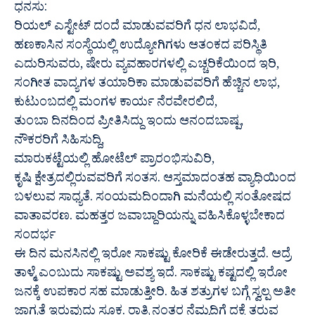
ಧನಸು:
ರಿಯಲ್ ಎಸ್ಟೇಟ್ ದಂದೆ ಮಾಡುವವರಿಗೆ ಧನ ಲಾಭವಿದೆ,
ಹಣಕಾಸಿನ ಸಂಸ್ಥೆಯಲ್ಲಿ ಉದ್ಯೋಗಿಗಳು ಆತಂಕದ ಪರಿಸ್ಥಿತಿ
ಎದುರಿಸುವರು, ಷೇರು ವ್ಯವಹಾರಗಳಲ್ಲಿ ಎಚ್ಚರಿಕೆಯಿಂದ ಇರಿ,
ಸಂಗೀತ ವಾದ್ಯಗಳ ತಯಾರಿಕಾ ಮಾಡುವವರಿಗೆ ಹೆಚ್ಚಿನ ಲಾಭ,
ಕುಟುಂಬದಲ್ಲಿ ಮಂಗಳ ಕಾರ್ಯ ನೆರವೇರಲಿದೆ,
ತುಂಬಾ ದಿನದಿಂದ ಪ್ರೀತಿಸಿದ್ದು ಇಂದು ಆನಂದಬಾಷ್ಪ,
ನೌಕರರಿಗೆ ಸಿಹಿಸುದ್ದಿ,
ಮಾರುಕಟ್ಟೆಯಲ್ಲಿ ಹೋಟೆಲ್ ಪ್ರಾರಂಭಿಸುವಿರಿ,
ಕೃಷಿ ಕ್ಷೇತ್ರದಲ್ಲಿರುವವರಿಗೆ ಸಂತಸ. ಆಸ್ತಮಾದಂತಹ ವ್ಯಾಧಿಯಿಂದ
ಬಳಲುವ ಸಾಧ್ಯತೆ. ಸಂಯಮದಿಂದಾಗಿ ಮನೆಯಲ್ಲಿ ಸಂತೋಷದ
ವಾತಾವರಣ. ಮಹತ್ತರ ಜವಾಬ್ದಾರಿಯನ್ನು ವಹಿಸಿಕೊಳ್ಳಬೇಕಾದ
ಸಂದರ್ಭ
ಈ ದಿನ ಮನಸಿನಲ್ಲಿ ಇರೋ ಸಾಕಷ್ಟು ಕೋರಿಕೆ ಈಡೇರುತ್ತದೆ. ಆದ್ರೆ
ತಾಳ್ಮೆ ಎಂಬುದು ಸಾಕಷ್ಟು ಅವಶ್ಯ ಇದೆ. ಸಾಕಷ್ಟು ಕಷ್ಟದಲ್ಲಿ ಇರೋ
ಜನಕ್ಕೆ ಉಪಕಾರ ಸಹ ಮಾಡುತ್ತೀರಿ. ಹಿತ ಶತ್ರುಗಳ ಬಗ್ಗೆ ಸ್ವಲ್ಪ ಅತೀ
ಜಾಗ್ರತೆ ಇರುವುದು ಸೂಕ್ತ. ರಾತ್ರಿ ನಂತರ ನೆಮ್ಮದಿಗೆ ದಕ್ಕೆ ತರುವ