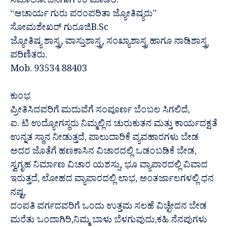
ಸಮಾಲೋಚನೆಗಾಗಿ ಕರೆ ಮಾಡಿರಿ.
“ಆಚಾರ್ಯ ಗುರು ಪರಂಪರಿತಾ ಜ್ಯೋತಿಷ್ಯರು”
ಸೋಮಶೇಖರ್ ಗುರೂಜಿB.Sc
ಜ್ಯೋತಿಷ್ಯ ಶಾಸ್ತ್ರ, ವಾಸ್ತುಶಾಸ್ತ್ರ, ಸಂಖ್ಯಾಶಾಸ್ತ್ರ ಹಾಗೂ ನಾಡಿಶಾಸ್ತ್ರ
ಪರಿಣಿತರು.
Mob. 93534 88403
ಕುಂಭ
ಪ್ರೀತಿಸಿದವರಿಗೆ ಮದುವೆಗೆ ಸಂಪೂರ್ಣ ಬೆಂಬಲ ಸಿಗಲಿದೆ,
ಐ. ಟಿ ಉದ್ಯೋಗಸ್ಥರು ನಿಮ್ಮಲ್ಲಿನ ಚುರುಕುತನ ಮತ್ತು ಕಾರ್ಯದಕ್ಷತೆ
ಉನ್ನತ ಸ್ಥಾನ ನೀಡುತ್ತದೆ, ಪಾಲುದಾರಿಕೆ ವ್ಯವಹಾರಗಳು ಬೇಡ
ಅದರ ಜೊತೆಗೆ ಹಣಕಾಸಿನ ವಿಚಾರದಲ್ಲಿ ಒಡಂಬಡಿಕೆ ಬೇಡ,
ಸ್ವಗೃಹ ನಿರ್ಮಾಣ ವಿಚಾರ ಯಶಸ್ಸು, ಭೂ ವ್ಯಾಪಾರದಲ್ಲಿ ವಿವಾದ
ಇರುತ್ತದೆ, ಲೋಹದ ವ್ಯಾಪಾರದಲ್ಲಿ ಲಾಭ, ಅಂತರ್ಜಾಲಗಳಲ್ಲಿ ಧನ
ನಷ್ಟ,
ದಂಪತಿ ವರ್ಗದವರಿಗೆ ಒಂದು ಉತ್ತಮ ಸಲಹೆ ವಿಚ್ಛೇದನ ಬೇಡ
ಮರೆತು ಒಂದಾಗಿರಿ,ನಿಮ್ಮ ಬಾಳು ಬೆಳಗುವುದು,ಕಹಿ ನೆನಪುಗಳು