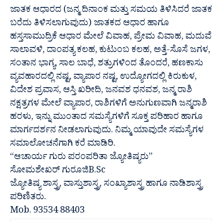
ಜಾತಕ ಆಧಾರದ (ಜನ್ಮ ದಿನಾಂಕ ಮತ್ತು ಸಮಯ ತಿಳಿಸಿದರೆ ಜಾತಕ
ಬರೆದು ತಿಳಿಸಲಾಗುವುದು) ಜಾತಕದ ಆಧಾರ ಹಾಗೂ
ಹಸ್ತಸಾಮುದ್ರಿಕೆ ಆಧಾರ ಮೇಲೆ ವಿವಾಹ, ಪ್ರೇಮ ವಿವಾಹ, ಮದುವೆ
ಸಾಲಾವಳಿ, ದಾಂಪತ್ಯ ಕಲಹ, ಕುಟುಂಬ ಕಲಹ, ಅತ್ತೆ-ಸೊಸೆ ಜಗಳ,
ಸಂತಾನ ಭಾಗ್ಯ, ಸಾಲ ಬಾಧೆ, ಶತ್ರುಗಳಿಂದ ತೊಂದರೆ, ಹಣಕಾಸು
ವ್ಯವಹಾರದಲ್ಲಿ ನಷ್ಟ, ವ್ಯಾಪಾರ ನಷ್ಟ, ಉದ್ಯೋಗದಲ್ಲಿ ಕಿರುಕುಳ,
ವಿದೇಶ ಪ್ರವಾಸ, ಆಸ್ತಿ ಖರೀದಿ, ಜನವಶ ಧನವಶ, ಜನ್ಮ ರಾಶಿ
ನಕ್ಷತ್ರಗಳ ಮೇಲೆ ವ್ಯಾಪಾರ, ರಾಶಿಗಳಿಗೆ ಅನುಗುಣವಾಗಿ ಜನ್ಮರಾಶಿ
ಹರಳು, ಇನ್ನು ಮುಂತಾದ ಸಮಸ್ಯೆಗಳಿಗೆ ಸೂಕ್ತ ಪರಿಹಾರ ಹಾಗೂ
ಮಾರ್ಗದರ್ಶನ ನೀಡಲಾಗುವುದು. ನಿಮ್ಮ ಯಾವುದೇ ಸಮಸ್ಯೆಗಳ
ಸಮಾಲೋಚನೆಗಾಗಿ ಕರೆ ಮಾಡಿರಿ.
“ಆಚಾರ್ಯ ಗುರು ಪರಂಪರಿತಾ ಜ್ಯೋತಿಷ್ಯರು”
ಸೋಮಶೇಖರ್ ಗುರೂಜಿB.Sc
ಜ್ಯೋತಿಷ್ಯ ಶಾಸ್ತ್ರ, ವಾಸ್ತುಶಾಸ್ತ್ರ, ಸಂಖ್ಯಾಶಾಸ್ತ್ರ ಹಾಗೂ ನಾಡಿಶಾಸ್ತ್ರ
ಪರಿಣಿತರು.
Mob. 93534 88403