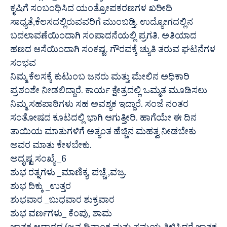
ಕೃಷಿಗೆ ಸಂಬಂಧಿಸಿದ ಯಂತ್ರೋಪಕರಣಗಳ ಖರೀದಿ
ಸಾಧ್ಯತೆ,ಕೆಲಸದಲ್ಲಿರುವವರಿಗೆ ಮುಂಬಡ್ತಿ. ಉದ್ಯೋಗದಲ್ಲಿನ
ಬದಲಾವಣೆಯಿಂದಾಗಿ ಸಂಪಾದನೆಯಲ್ಲಿ ಪ್ರಗತಿ. ಅತಿಯಾದ
ಹಣದ ಆಸೆಯಿಂದಾಗಿ ಸಂಕಷ್ಟ. ಗೌರವಕ್ಕೆ ಚ್ಯುತಿ ತರುವ ಘಟನೆಗಳ
ಸಂಭವ
ನಿಮ್ಮ ಕೆಲಸಕ್ಕೆ ಕುಟುಂಬ ಜನರು ಮತ್ತು ಮೇಲಿನ ಅಧಿಕಾರಿ
ಪ್ರಶಂಶೇ ನೀಡಲಿದ್ದಾರೆ. ಕಾರ್ಯ ಕ್ಷೇತ್ರದಲ್ಲಿ ಒಮ್ಮತ ಮೂಡಿಸಲು
ನಿಮ್ಮ ಸಹಪಾಠಿಗಳು ಸಹ ಅವಶ್ಯಕ ಇದ್ದಾರೆ. ಸಂಜೆ ನಂತರ
ಸಂತೋಷದ ಕೂಟದಲ್ಲಿ ಭಾಗಿ ಆಗುತ್ತೀರಿ. ಹಾಗೆಯೇ ಈ ದಿನ
ತಾಯಿಯ ಮಾತುಗಳಿಗೆ ಅತ್ಯಂತ ಹೆಚ್ಚಿನ ಮಹತ್ವ ನೀಡಬೇಕು
ಅವರ ಮಾತು ಕೇಳಬೇಕು.
ಅದೃಷ್ಟ ಸಂಖ್ಯೆ _6
ಶುಭ ರತ್ನಗಳು _ಮಾಣಿಕ್ಯ, ಪಚ್ಚೆ ,ವಜ್ರ.
ಶುಭ ದಿಕ್ಕು _ಉತ್ತರ
ಶುಭವಾರ _ಬುಧವಾರ ಶುಕ್ರವಾರ
ಶುಭ ವರ್ಣಗಳು_ ಕೆಂಪು, ಶಾಮ