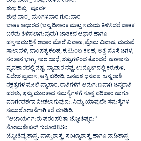
ಶುಭ ವರ್ಣ_ ಕೆಂಪು, ಹಳದಿ ಕೇಸರಿ.
ಶುಭ ದಿಕ್ಕು_ ಪೂರ್ವ
ಶುಭ ವಾರ_ ಮಂಗಳವಾರ ಗುರುವಾರ
ಜಾತಕ ಆಧಾರದ (ಜನ್ಮ ದಿನಾಂಕ ಮತ್ತು ಸಮಯ ತಿಳಿಸಿದರೆ ಜಾತಕ
ಬರೆದು ತಿಳಿಸಲಾಗುವುದು) ಜಾತಕದ ಆಧಾರ ಹಾಗೂ
ಹಸ್ತಸಾಮುದ್ರಿಕೆ ಆಧಾರ ಮೇಲೆ ವಿವಾಹ, ಪ್ರೇಮ ವಿವಾಹ, ಮದುವೆ
ಸಾಲಾವಳಿ, ದಾಂಪತ್ಯ ಕಲಹ, ಕುಟುಂಬ ಕಲಹ, ಅತ್ತೆ-ಸೊಸೆ ಜಗಳ,
ಸಂತಾನ ಭಾಗ್ಯ, ಸಾಲ ಬಾಧೆ, ಶತ್ರುಗಳಿಂದ ತೊಂದರೆ, ಹಣಕಾಸು
ವ್ಯವಹಾರದಲ್ಲಿ ನಷ್ಟ, ವ್ಯಾಪಾರ ನಷ್ಟ, ಉದ್ಯೋಗದಲ್ಲಿ ಕಿರುಕುಳ,
ವಿದೇಶ ಪ್ರವಾಸ, ಆಸ್ತಿ ಖರೀದಿ, ಜನವಶ ಧನವಶ, ಜನ್ಮ ರಾಶಿ
ನಕ್ಷತ್ರಗಳ ಮೇಲೆ ವ್ಯಾಪಾರ, ರಾಶಿಗಳಿಗೆ ಅನುಗುಣವಾಗಿ ಜನ್ಮರಾಶಿ
ಹರಳು, ಇನ್ನು ಮುಂತಾದ ಸಮಸ್ಯೆಗಳಿಗೆ ಸೂಕ್ತ ಪರಿಹಾರ ಹಾಗೂ
ಮಾರ್ಗದರ್ಶನ ನೀಡಲಾಗುವುದು. ನಿಮ್ಮ ಯಾವುದೇ ಸಮಸ್ಯೆಗಳ
ಸಮಾಲೋಚನೆಗಾಗಿ ಕರೆ ಮಾಡಿರಿ.
“ಆಚಾರ್ಯ ಗುರು ಪರಂಪರಿತಾ ಜ್ಯೋತಿಷ್ಯರು”
ಸೋಮಶೇಖರ್ ಗುರೂಜಿB.Sc
ಜ್ಯೋತಿಷ್ಯ ಶಾಸ್ತ್ರ, ವಾಸ್ತುಶಾಸ್ತ್ರ, ಸಂಖ್ಯಾಶಾಸ್ತ್ರ ಹಾಗೂ ನಾಡಿಶಾಸ್ತ್ರ