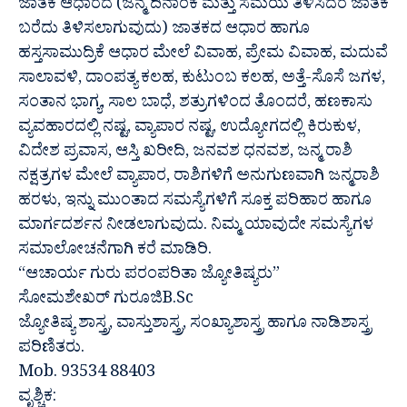
ಜಾತಕ ಆಧಾರದ (ಜನ್ಮ ದಿನಾಂಕ ಮತ್ತು ಸಮಯ ತಿಳಿಸಿದರೆ ಜಾತಕ
ಬರೆದು ತಿಳಿಸಲಾಗುವುದು) ಜಾತಕದ ಆಧಾರ ಹಾಗೂ
ಹಸ್ತಸಾಮುದ್ರಿಕೆ ಆಧಾರ ಮೇಲೆ ವಿವಾಹ, ಪ್ರೇಮ ವಿವಾಹ, ಮದುವೆ
ಸಾಲಾವಳಿ, ದಾಂಪತ್ಯ ಕಲಹ, ಕುಟುಂಬ ಕಲಹ, ಅತ್ತೆ-ಸೊಸೆ ಜಗಳ,
ಸಂತಾನ ಭಾಗ್ಯ, ಸಾಲ ಬಾಧೆ, ಶತ್ರುಗಳಿಂದ ತೊಂದರೆ, ಹಣಕಾಸು
ವ್ಯವಹಾರದಲ್ಲಿ ನಷ್ಟ, ವ್ಯಾಪಾರ ನಷ್ಟ, ಉದ್ಯೋಗದಲ್ಲಿ ಕಿರುಕುಳ,
ವಿದೇಶ ಪ್ರವಾಸ, ಆಸ್ತಿ ಖರೀದಿ, ಜನವಶ ಧನವಶ, ಜನ್ಮ ರಾಶಿ
ನಕ್ಷತ್ರಗಳ ಮೇಲೆ ವ್ಯಾಪಾರ, ರಾಶಿಗಳಿಗೆ ಅನುಗುಣವಾಗಿ ಜನ್ಮರಾಶಿ
ಹರಳು, ಇನ್ನು ಮುಂತಾದ ಸಮಸ್ಯೆಗಳಿಗೆ ಸೂಕ್ತ ಪರಿಹಾರ ಹಾಗೂ
ಮಾರ್ಗದರ್ಶನ ನೀಡಲಾಗುವುದು. ನಿಮ್ಮ ಯಾವುದೇ ಸಮಸ್ಯೆಗಳ
ಸಮಾಲೋಚನೆಗಾಗಿ ಕರೆ ಮಾಡಿರಿ.
“ಆಚಾರ್ಯ ಗುರು ಪರಂಪರಿತಾ ಜ್ಯೋತಿಷ್ಯರು”
ಸೋಮಶೇಖರ್ ಗುರೂಜಿB.Sc
ಜ್ಯೋತಿಷ್ಯ ಶಾಸ್ತ್ರ, ವಾಸ್ತುಶಾಸ್ತ್ರ, ಸಂಖ್ಯಾಶಾಸ್ತ್ರ ಹಾಗೂ ನಾಡಿಶಾಸ್ತ್ರ
ಪರಿಣಿತರು.
Mob. 93534 88403
ವೃಶ್ಚಿಕ: