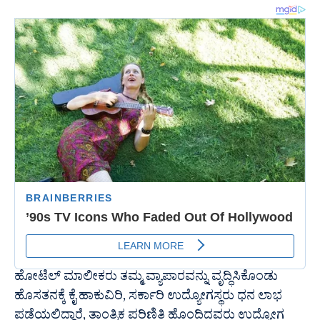
ಹೋಟೆಲ್ ಮಾಲೀಕರು ತಮ್ಮ ವ್ಯಾಪಾರವನ್ನು ವೃದ್ಧಿಸಿಕೊಂಡು
ಹೊಸತನಕ್ಕೆ ಕೈ ಹಾಕುವಿರಿ, ಸರ್ಕಾರಿ ಉದ್ಯೋಗಸ್ಥರು ಧನ ಲಾಭ
ಪಡೆಯಲಿದ್ದಾರೆ, ತಾಂತ್ರಿಕ ಪರಿಣಿತಿ ಹೊಂದಿದವರು ಉದ್ಯೋಗ