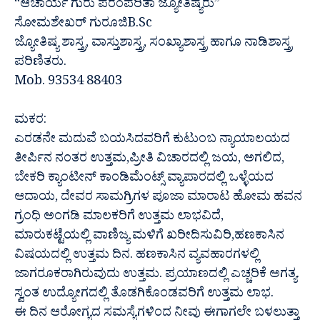
“ಆಚಾರ್ಯ ಗುರು ಪರಂಪರಿತಾ ಜ್ಯೋತಿಷ್ಯರು”
ಸೋಮಶೇಖರ್ ಗುರೂಜಿB.Sc
ಜ್ಯೋತಿಷ್ಯ ಶಾಸ್ತ್ರ, ವಾಸ್ತುಶಾಸ್ತ್ರ, ಸಂಖ್ಯಾಶಾಸ್ತ್ರ ಹಾಗೂ ನಾಡಿಶಾಸ್ತ್ರ
ಪರಿಣಿತರು.
Mob. 93534 88403
ಮಕರ:
ಎರಡನೇ ಮದುವೆ ಬಯಸಿದವರಿಗೆ ಕುಟುಂಬ ನ್ಯಾಯಾಲಯದ
ತೀರ್ಪಿನ ನಂತರ ಉತ್ತಮ,ಪ್ರೀತಿ ವಿಚಾರದಲ್ಲಿ ಜಯ, ಅಗಲಿದ,
ಬೇಕರಿ ಕ್ಯಾಂಟೀನ್ ಕಾಂಡಿಮೆಂಟ್ಸ್ ವ್ಯಾಪಾರದಲ್ಲಿ ಒಳ್ಳೆಯದ
ಆದಾಯ, ದೇವರ ಸಾಮಗ್ರಿಗಳ ಪೂಜಾ ಮಾರಾಟ ಹೋಮ ಹವನ
ಗ್ರಂಧಿ ಅಂಗಡಿ ಮಾಲಕರಿಗೆ ಉತ್ತಮ ಲಾಭವಿದೆ,
ಮಾರುಕಟ್ಟೆಯಲ್ಲಿ ವಾಣಿಜ್ಯ ಮಳಿಗೆ ಖರೀದಿಸುವಿರಿ,ಹಣಕಾಸಿನ
ವಿಷಯದಲ್ಲಿ ಉತ್ತಮ ದಿನ. ಹಣಕಾಸಿನ ವ್ಯವಹಾರಗಳಲ್ಲಿ
ಜಾಗರೂಕರಾಗಿರುವುದು ಉತ್ತಮ. ಪ್ರಯಾಣದಲ್ಲಿ ಎಚ್ಚರಿಕೆ ಅಗತ್ಯ.
ಸ್ವಂತ ಉದ್ಯೋಗದಲ್ಲಿ ತೊಡಗಿಕೊಂಡವರಿಗೆ ಉತ್ತಮ ಲಾಭ.
ಈ ದಿನ ಆರೋಗ್ಯದ ಸಮಸ್ಯೆಗಳಿಂದ ನೀವು ಈಗಾಗಲೇ ಬಳಲುತ್ತಾ