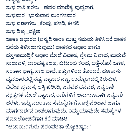
ಅದೃಷ್ಟ ಸಂಖ್ಯೆ 4.
ಶುಭ ರಾಶಿ ಹರಳು _ ಹವಳ ಮಾಣಿಕ್ಯ, ಪುಷ್ಪರಾಗ,
ಶುಭವಾರ _ಭಾನುವಾರ ಮಂಗಳವಾರ
ಶುಭ ವರ್ಣಗಳು _ಕೆಂಪು, ಹಳದಿ, ಕೇಸರಿ
ಶುಭ ದಿಕ್ಕು _ದಕ್ಷಿಣ
ಜಾತಕ ಆಧಾರದ (ಜನ್ಮ ದಿನಾಂಕ ಮತ್ತು ಸಮಯ ತಿಳಿಸಿದರೆ ಜಾತಕ
ಬರೆದು ತಿಳಿಸಲಾಗುವುದು) ಜಾತಕದ ಆಧಾರ ಹಾಗೂ
ಹಸ್ತಸಾಮುದ್ರಿಕೆ ಆಧಾರ ಮೇಲೆ ವಿವಾಹ, ಪ್ರೇಮ ವಿವಾಹ, ಮದುವೆ
ಸಾಲಾವಳಿ, ದಾಂಪತ್ಯ ಕಲಹ, ಕುಟುಂಬ ಕಲಹ, ಅತ್ತೆ-ಸೊಸೆ ಜಗಳ,
ಸಂತಾನ ಭಾಗ್ಯ, ಸಾಲ ಬಾಧೆ, ಶತ್ರುಗಳಿಂದ ತೊಂದರೆ, ಹಣಕಾಸು
ವ್ಯವಹಾರದಲ್ಲಿ ನಷ್ಟ, ವ್ಯಾಪಾರ ನಷ್ಟ, ಉದ್ಯೋಗದಲ್ಲಿ ಕಿರುಕುಳ,
ವಿದೇಶ ಪ್ರವಾಸ, ಆಸ್ತಿ ಖರೀದಿ, ಜನವಶ ಧನವಶ, ಜನ್ಮ ರಾಶಿ
ನಕ್ಷತ್ರಗಳ ಮೇಲೆ ವ್ಯಾಪಾರ, ರಾಶಿಗಳಿಗೆ ಅನುಗುಣವಾಗಿ ಜನ್ಮರಾಶಿ
ಹರಳು, ಇನ್ನು ಮುಂತಾದ ಸಮಸ್ಯೆಗಳಿಗೆ ಸೂಕ್ತ ಪರಿಹಾರ ಹಾಗೂ
ಮಾರ್ಗದರ್ಶನ ನೀಡಲಾಗುವುದು. ನಿಮ್ಮ ಯಾವುದೇ ಸಮಸ್ಯೆಗಳ
ಸಮಾಲೋಚನೆಗಾಗಿ ಕರೆ ಮಾಡಿರಿ.
“ಆಚಾರ್ಯ ಗುರು ಪರಂಪರಿತಾ ಜ್ಯೋತಿಷ್ಯರು”