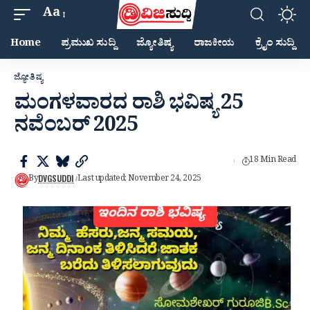
Aa
Home
ಪ್ರಮುಖ ಸುದ್ದಿ
ಜ್ಯೋತಿಷ್ಯ
ರಾಜಕೀಯ
ಕ್ರೈಂ ಸುದ್ದಿ
ಜ್ಯೋತಿಷ್ಯ
ಮಂಗಳವಾರದ ರಾಶಿ ಭವಿಷ್ಯ 25
ನವೆಂಬರ್ 2025
18 Min Read
DVGSUDDI
By
Last updated: November 24, 2025