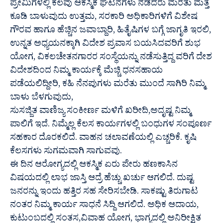
ಪ್ರೇಮಿಗಳಲ್ಲಿ ಕೆಲವು ಆಕಸ್ಮಿಕ ಘಟನೆಗಳು ನಡೆದರು ಮರೆತು ಮತ್ತೆ
ಕೂಡಿ ಬಾಳುವುದು ಉತ್ತಮ, ಸರಕಾರಿ ಅಧಿಕಾರಿಗಳಿಗೆ ವಿಶೇಷ
ಗೌರವ ಹಾಗೂ ಹೆಚ್ಚಿನ ಜವಾಬ್ದಾರಿ, ಹಿತೈಷಿಗಳ ಬಗ್ಗೆ ಜಾಗೃತಿ ಇರಲಿ,
ಉನ್ನತ ಅಧ್ಯಯನಕ್ಕಾಗಿ ವಿದೇಶ ಪ್ರವಾಸ ಬಯಸಿದವರಿಗೆ ಶುಭ
ಯೋಗ, ವಿಕಲಚೇತನಗಾರರ ಸಂಸ್ಥೆಯನ್ನು ನಡೆಸುತ್ತಿದ್ದ ವರಿಗೆ ದೇಶ
ವಿದೇಶದಿಂದ ನಿಮ್ಮ ಕಾರ್ಯಕ್ಕೆ ಮೆಚ್ಚಿ ಧನಸಹಾಯ
ಪಡೆಯಲಿದ್ದೀರಿ, ಕಹಿ ನೆನಪುಗಳು ಮರೆತು ಮುಂದೆ ಸಾಗಿರಿ ನಿಮ್ಮ
ಬಾಳು ಬೆಳಗುವುದು,
ಸುಸಜ್ಜಿತ ವಾಣಿಜ್ಯ ಸಂಕೀರ್ಣ ಮಳಿಗೆ ಖರೀದಿ,ಅದೃಷ್ಟ ನಿಮ್ಮ
ಪಾಲಿಗೆ ಇದೆ. ನಿಮ್ಮೆಲ್ಲ ಕೆಲಸ ಕಾರ್ಯಗಳಲ್ಲಿ ಬಂಧುಗಳ ಸಂಪೂರ್ಣ
ಸಹಕಾರ ದೊರಕಲಿದೆ. ವಾಹನ ಚಲಾವಣೆಯಲ್ಲಿ ಎಚ್ಚರಿಕೆ. ಕೃಷಿ
ಕೆಲಸಗಳು ಸುಗಮವಾಗಿ ಸಾಗುವವು.
ಈ ದಿನ ಆರೋಗ್ಯದಲ್ಲಿ ಆಕಸ್ಮಿಕ ಏರು ಪೇರು ಹಣಕಾಸಿನ
ವಿಷಯದಲ್ಲಿ ಲಾಭ ಜಾಸ್ತಿ ಆದ್ರೆ ಹೆಚ್ಚು ಖರ್ಚು ಆಗಲಿದೆ. ದುಷ್ಟ
ಜನರನ್ನು ಇಂದು ಹತ್ತಿರ ಸಹ ಸೇರಿಸಬೇಡಿ. ಸಾಕಷ್ಟು ತಿರುಗಾಟ
ನಂತರ ನಿಮ್ಮ ಕಾರ್ಯ ಸಾಧನೆ ಸಿದ್ದಿ ಆಗಲಿದೆ. ಅಧಿಕ ಆದಾಯ,
ಕುಟುಂಬದಲ್ಲಿ ಸಂತಸ,ವಿವಾಹ ಯೋಗ, ಭಾಗ್ಯದಲ್ಲಿ ಅನಿರೀಕ್ಷಿತ