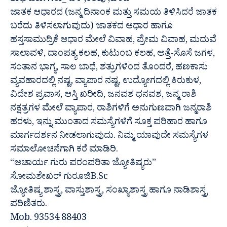
ಶುಭ ವರ್ಣಗಳು_ ಬಿಳಿ ,ಕೆಂಪು ,ಹಳದಿ
ಜಾತಕ ಆಧಾರದ (ಜನ್ಮ ದಿನಾಂಕ ಮತ್ತು ಸಮಯ ತಿಳಿಸಿದರೆ ಜಾತಕ
ಬರೆದು ತಿಳಿಸಲಾಗುವುದು) ಜಾತಕದ ಆಧಾರ ಹಾಗೂ
ಹಸ್ತಸಾಮುದ್ರಿಕೆ ಆಧಾರ ಮೇಲೆ ವಿವಾಹ, ಪ್ರೇಮ ವಿವಾಹ, ಮದುವೆ
ಸಾಲಾವಳಿ, ದಾಂಪತ್ಯ ಕಲಹ, ಕುಟುಂಬ ಕಲಹ, ಅತ್ತೆ-ಸೊಸೆ ಜಗಳ,
ಸಂತಾನ ಭಾಗ್ಯ, ಸಾಲ ಬಾಧೆ, ಶತ್ರುಗಳಿಂದ ತೊಂದರೆ, ಹಣಕಾಸು
ವ್ಯವಹಾರದಲ್ಲಿ ನಷ್ಟ, ವ್ಯಾಪಾರ ನಷ್ಟ, ಉದ್ಯೋಗದಲ್ಲಿ ಕಿರುಕುಳ,
ವಿದೇಶ ಪ್ರವಾಸ, ಆಸ್ತಿ ಖರೀದಿ, ಜನವಶ ಧನವಶ, ಜನ್ಮ ರಾಶಿ
ನಕ್ಷತ್ರಗಳ ಮೇಲೆ ವ್ಯಾಪಾರ, ರಾಶಿಗಳಿಗೆ ಅನುಗುಣವಾಗಿ ಜನ್ಮರಾಶಿ
ಹರಳು, ಇನ್ನು ಮುಂತಾದ ಸಮಸ್ಯೆಗಳಿಗೆ ಸೂಕ್ತ ಪರಿಹಾರ ಹಾಗೂ
ಮಾರ್ಗದರ್ಶನ ನೀಡಲಾಗುವುದು. ನಿಮ್ಮ ಯಾವುದೇ ಸಮಸ್ಯೆಗಳ
ಸಮಾಲೋಚನೆಗಾಗಿ ಕರೆ ಮಾಡಿರಿ.
“ಆಚಾರ್ಯ ಗುರು ಪರಂಪರಿತಾ ಜ್ಯೋತಿಷ್ಯರು”
ಸೋಮಶೇಖರ್ ಗುರೂಜಿB.Sc
ಜ್ಯೋತಿಷ್ಯ ಶಾಸ್ತ್ರ, ವಾಸ್ತುಶಾಸ್ತ್ರ, ಸಂಖ್ಯಾಶಾಸ್ತ್ರ ಹಾಗೂ ನಾಡಿಶಾಸ್ತ್ರ
ಪರಿಣಿತರು.
Mob. 93534 88403