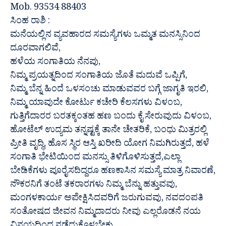
Mob. 93534 88403
ಸಿಂಹ ರಾಶಿ :
ಮನೆಯಲ್ಲಿನ ವ್ಯವಹಾರದ ಸಮಸ್ಯೆಗಳು ಒಮ್ಮತ ಮನಸ್ಸಿನಿಂದ
ದೂರವಾಗಲಿವೆ,
ಹಳೆಯ ಸಂಗಾತಿಯ ನೆನಪು,
ನಿಮ್ಮ ಪ್ರಯತ್ನದಿಂದ ಸಂಗಾತಿಯ ಜೊತೆ ಮದುವೆ ಒಪ್ಪಿಗೆ,
ನಿಮ್ಮ ಬೆನ್ನ ಹಿಂದೆ ಒಳಸಂಚು ಮಾಡುವವರ ಬಗ್ಗೆ ಜಾಗೃತಿ ಇರಲಿ,
ನಿಮ್ಮ ಯಾವುದೇ ಕೋರ್ಟು ಕಚೇರಿ ಕೆಲಸಗಳು ವಿಳಂಬ,
ಗುತ್ತಿಗೆದಾರರ ಬರತಕ್ಕಂತಹ ಹಣ ಬಂದು ಕೈ ಸೇರುವುದು ವಿಳಂಬ,
ಹೋಟೆಲ್ ಉದ್ಯಮ ತನ್ನಷ್ಟಕ್ಕೆ ತಾನೇ ಚೇತರಿಕೆ, ಬಂಧು ಮಿತ್ರರಲ್ಲಿ
ಪ್ರೀತಿ ವೃದ್ಧಿ, ಹೊಸ ಸ್ಥಿರ ಆಸ್ತಿ ಖರೀದಿ ಯೋಗ ನಿಮಗಿರುತ್ತದೆ, ಹಳೆ
ಸಂಗಾತಿ ಭೇಟಿಯಿಂದ ಮನಸ್ಸು ತಿಳಿಗೊಳಿಸುತ್ತದೆ,ಎಲ್ಲಾ
ಬೇಡಿಕೆಗಳು ಪೂರೈಸದಿದ್ದರೂ ಹಣಕಾಸಿನ ಸಮಸ್ಯೆ ಮಾತ್ರ ನಿವಾರಣೆ,
ನೌಕರನಿಗೆ ತಂಟೆ ತಕರಾರಗಳು ನಿಮ್ಮ ಬೆನ್ನು ಹತ್ತುವವು,
ಮಂಗಳಕಾರ್ಯ ಅಪೇಕ್ಷಿಸಿದವರಿಗೆ ಜರುಗುವವು, ನವದಂಪತಿ
ಸಂತೋಷದ ಜೀವನ ನಿಮ್ಮದಾದರು ನೀವು ಎಲ್ಲರೊಡನೆ ನಯ