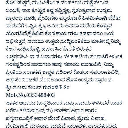
ತೋರಿಸುತ್ತದೆ, ಮುನಿಸಿಕೊಂಡ ದಂಪತಿಗಳು ಮತ್ತೆ ಸೇರುವ
ಬಯಕೆ, ಸಾಲ ಕೊಟ್ಟರೆ ಕಷ್ಟ ತಪ್ಪಿದ್ದಲ್ಲ, ಸ್ವತಂತ್ರವಾದ ಉದ್ಯಮ
ಪ್ರಾರಂಭ ಮಾಡಿ, ಪ್ರೇಮಿಗಳು ಎಲ್ಲರೊಡನೆ ಹಿತಮಿತವಾಗಿ ಬೆರೆತು
ಮದುವೆಗೆ ಒಪ್ಪಿಸಿ,ಕೃಷಿ ಜಮೀನು ಅಥವಾ ಮನೆಯ ಕೊಳ್ಳುವ
ಯೋಗವಿದೆ,ಕೈ ಹಿಡಿದ ಕೆಲಸ ಕಾರ್ಯಗಳು ತಡವಾದರೂ ಜಯ
ಲಭಿಸುತ್ತದೆ, ಆದಾಯ ಉತ್ತಮ,ಬುದ್ಧಿವಂತಿಕೆಯ ಮಾತಿನಲ್ಲಿ ನಿಮ್ಮ
ಕೆಲಸ ಸಾಧಿಸಿಕೊಳ್ಳಿ, ಹಣಕಾಸಿನ ಕೊರತೆ ಬರುತ್ತದೆ
ಎಚ್ಚರವಹಿಸಿ,ವಾದ ವಿವಾದಗಳು ಬೇಡ,ಹಳೆಯ ಸಂಗಾತಿಗೆ ಆರ್ಥಿಕ
ಸಂಕಷ್ಟದಿಂದ ಪಾರಾಗಲು ತಾವು ಸಹಾಯ ಮಾಡುವಿರಿ, ನಿಮ್ಮ
ಪ್ರೀತಿಯ ಸಂಗಾತಿಗೆ ಶಾಶ್ವತ ಪರಿಹಾರ ಕೊಡಲು ಸಫಲರಾಗುವಿರಿ,
ಆಪ್ತ ಸಂಬಂಧಿಕರ ಬೆಂಬಲದಿಂದ ಹೊಸ ಉದ್ಯಮ ಪ್ರಾರಂಭ,
ಶ್ರೀ ಸೋಮಶೇಖರ್ ಗುರೂಜಿ B.Sc
Mob.No.9353488403
ಜಾತಕ ಆಧಾರದ (ಜನ್ಮ ದಿನಾಂಕ ಮತ್ತು ಸಮಯ ತಿಳಿಸಿದರೆ ಜಾತಕ
ಬರೆದು ತಿಳಿಸಲಾಗುವುದು) ಜಾತಕದ ಆಧಾರ ಹಾಗೂ
ಹಸ್ತಸಾಮುದ್ರಿಕೆ ಆಧಾರ ಮೇಲೆ ವಿವಾಹ, ಪ್ರೇಮ ವಿವಾಹ,
ಪ್ರೇಮಿಗಳಲ್ಲಿ ಮನಸ್ತಾಪ, ಮದುವೆ ಸಾಲಾವಳಿ, ದಾಂಪತ್ಯ ಕಲಹ,