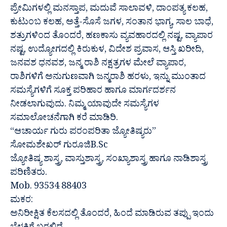
ಪ್ರೇಮಿಗಳಲ್ಲಿ ಮನಸ್ತಾಪ, ಮದುವೆ ಸಾಲಾವಳಿ, ದಾಂಪತ್ಯ ಕಲಹ,
ಕುಟುಂಬ ಕಲಹ, ಅತ್ತೆ-ಸೊಸೆ ಜಗಳ, ಸಂತಾನ ಭಾಗ್ಯ, ಸಾಲ ಬಾಧೆ,
ಶತ್ರುಗಳಿಂದ ತೊಂದರೆ, ಹಣಕಾಸು ವ್ಯವಹಾರದಲ್ಲಿ ನಷ್ಟ, ವ್ಯಾಪಾರ
ನಷ್ಟ, ಉದ್ಯೋಗದಲ್ಲಿ ಕಿರುಕುಳ, ವಿದೇಶ ಪ್ರವಾಸ, ಆಸ್ತಿ ಖರೀದಿ,
ಜನವಶ ಧನವಶ, ಜನ್ಮ ರಾಶಿ ನಕ್ಷತ್ರಗಳ ಮೇಲೆ ವ್ಯಾಪಾರ,
ರಾಶಿಗಳಿಗೆ ಅನುಗುಣವಾಗಿ ಜನ್ಮರಾಶಿ ಹರಳು, ಇನ್ನು ಮುಂತಾದ
ಸಮಸ್ಯೆಗಳಿಗೆ ಸೂಕ್ತ ಪರಿಹಾರ ಹಾಗೂ ಮಾರ್ಗದರ್ಶನ
ನೀಡಲಾಗುವುದು. ನಿಮ್ಮ ಯಾವುದೇ ಸಮಸ್ಯೆಗಳ
ಸಮಾಲೋಚನೆಗಾಗಿ ಕರೆ ಮಾಡಿರಿ.
“ಆಚಾರ್ಯ ಗುರು ಪರಂಪರಿತಾ ಜ್ಯೋತಿಷ್ಯರು”
ಸೋಮಶೇಖರ್ ಗುರೂಜಿB.Sc
ಜ್ಯೋತಿಷ್ಯ ಶಾಸ್ತ್ರ, ವಾಸ್ತುಶಾಸ್ತ್ರ, ಸಂಖ್ಯಾಶಾಸ್ತ್ರ ಹಾಗೂ ನಾಡಿಶಾಸ್ತ್ರ
ಪರಿಣಿತರು.
Mob. 93534 88403
ಮಕರ:
ಅನಿರೀಕ್ಷಿತ ಕೆಲಸದಲ್ಲಿ ತೊಂದರೆ, ಹಿಂದೆ ಮಾಡಿರುವ ತಪ್ಪು ಇಂದು