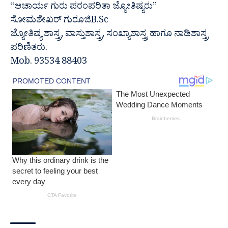
“ಆಚಾರ್ಯ ಗುರು ಪರಂಪರಿತಾ ಜ್ಯೋತಿಷ್ಯರು”
ಸೋಮಶೇಖರ್ ಗುರೂಜಿB.Sc
ಜ್ಯೋತಿಷ್ಯ ಶಾಸ್ತ್ರ, ವಾಸ್ತುಶಾಸ್ತ್ರ, ಸಂಖ್ಯಾಶಾಸ್ತ್ರ ಹಾಗೂ ನಾಡಿಶಾಸ್ತ್ರ
ಪರಿಣಿತರು.
Mob. 93534 88403