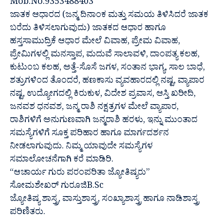
Mob.No.9353488403
ಜಾತಕ ಆಧಾರದ (ಜನ್ಮ ದಿನಾಂಕ ಮತ್ತು ಸಮಯ ತಿಳಿಸಿದರೆ ಜಾತಕ
ಬರೆದು ತಿಳಿಸಲಾಗುವುದು) ಜಾತಕದ ಆಧಾರ ಹಾಗೂ
ಹಸ್ತಸಾಮುದ್ರಿಕೆ ಆಧಾರ ಮೇಲೆ ವಿವಾಹ, ಪ್ರೇಮ ವಿವಾಹ,
ಪ್ರೇಮಿಗಳಲ್ಲಿ ಮನಸ್ತಾಪ, ಮದುವೆ ಸಾಲಾವಳಿ, ದಾಂಪತ್ಯ ಕಲಹ,
ಕುಟುಂಬ ಕಲಹ, ಅತ್ತೆ-ಸೊಸೆ ಜಗಳ, ಸಂತಾನ ಭಾಗ್ಯ, ಸಾಲ ಬಾಧೆ,
ಶತ್ರುಗಳಿಂದ ತೊಂದರೆ, ಹಣಕಾಸು ವ್ಯವಹಾರದಲ್ಲಿ ನಷ್ಟ, ವ್ಯಾಪಾರ
ನಷ್ಟ, ಉದ್ಯೋಗದಲ್ಲಿ ಕಿರುಕುಳ, ವಿದೇಶ ಪ್ರವಾಸ, ಆಸ್ತಿ ಖರೀದಿ,
ಜನವಶ ಧನವಶ, ಜನ್ಮ ರಾಶಿ ನಕ್ಷತ್ರಗಳ ಮೇಲೆ ವ್ಯಾಪಾರ,
ರಾಶಿಗಳಿಗೆ ಅನುಗುಣವಾಗಿ ಜನ್ಮರಾಶಿ ಹರಳು, ಇನ್ನು ಮುಂತಾದ
ಸಮಸ್ಯೆಗಳಿಗೆ ಸೂಕ್ತ ಪರಿಹಾರ ಹಾಗೂ ಮಾರ್ಗದರ್ಶನ
ನೀಡಲಾಗುವುದು. ನಿಮ್ಮ ಯಾವುದೇ ಸಮಸ್ಯೆಗಳ
ಸಮಾಲೋಚನೆಗಾಗಿ ಕರೆ ಮಾಡಿರಿ.
“ಆಚಾರ್ಯ ಗುರು ಪರಂಪರಿತಾ ಜ್ಯೋತಿಷ್ಯರು”
ಸೋಮಶೇಖರ್ ಗುರೂಜಿB.Sc
ಜ್ಯೋತಿಷ್ಯ ಶಾಸ್ತ್ರ, ವಾಸ್ತುಶಾಸ್ತ್ರ, ಸಂಖ್ಯಾಶಾಸ್ತ್ರ ಹಾಗೂ ನಾಡಿಶಾಸ್ತ್ರ
ಪರಿಣಿತರು.