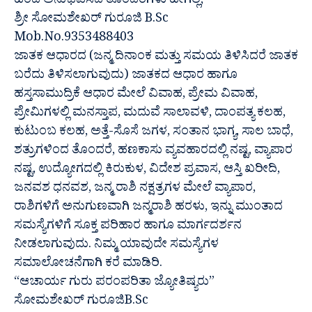
ಹಿಂದೆ ಅನುಭವಿಸಿದ ತೊಂದರೆಗಳು ಹೀಗಿಲ್ಲ,
ಶ್ರೀ ಸೋಮಶೇಖರ್ ಗುರೂಜಿ B.Sc
Mob.No.9353488403
ಜಾತಕ ಆಧಾರದ (ಜನ್ಮ ದಿನಾಂಕ ಮತ್ತು ಸಮಯ ತಿಳಿಸಿದರೆ ಜಾತಕ
ಬರೆದು ತಿಳಿಸಲಾಗುವುದು) ಜಾತಕದ ಆಧಾರ ಹಾಗೂ
ಹಸ್ತಸಾಮುದ್ರಿಕೆ ಆಧಾರ ಮೇಲೆ ವಿವಾಹ, ಪ್ರೇಮ ವಿವಾಹ,
ಪ್ರೇಮಿಗಳಲ್ಲಿ ಮನಸ್ತಾಪ, ಮದುವೆ ಸಾಲಾವಳಿ, ದಾಂಪತ್ಯ ಕಲಹ,
ಕುಟುಂಬ ಕಲಹ, ಅತ್ತೆ-ಸೊಸೆ ಜಗಳ, ಸಂತಾನ ಭಾಗ್ಯ, ಸಾಲ ಬಾಧೆ,
ಶತ್ರುಗಳಿಂದ ತೊಂದರೆ, ಹಣಕಾಸು ವ್ಯವಹಾರದಲ್ಲಿ ನಷ್ಟ, ವ್ಯಾಪಾರ
ನಷ್ಟ, ಉದ್ಯೋಗದಲ್ಲಿ ಕಿರುಕುಳ, ವಿದೇಶ ಪ್ರವಾಸ, ಆಸ್ತಿ ಖರೀದಿ,
ಜನವಶ ಧನವಶ, ಜನ್ಮ ರಾಶಿ ನಕ್ಷತ್ರಗಳ ಮೇಲೆ ವ್ಯಾಪಾರ,
ರಾಶಿಗಳಿಗೆ ಅನುಗುಣವಾಗಿ ಜನ್ಮರಾಶಿ ಹರಳು, ಇನ್ನು ಮುಂತಾದ
ಸಮಸ್ಯೆಗಳಿಗೆ ಸೂಕ್ತ ಪರಿಹಾರ ಹಾಗೂ ಮಾರ್ಗದರ್ಶನ
ನೀಡಲಾಗುವುದು. ನಿಮ್ಮ ಯಾವುದೇ ಸಮಸ್ಯೆಗಳ
ಸಮಾಲೋಚನೆಗಾಗಿ ಕರೆ ಮಾಡಿರಿ.
“ಆಚಾರ್ಯ ಗುರು ಪರಂಪರಿತಾ ಜ್ಯೋತಿಷ್ಯರು”
ಸೋಮಶೇಖರ್ ಗುರೂಜಿB.Sc