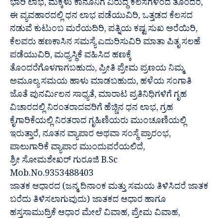
ಭಾರಿ ಲಾಭ, ಮಕ್ಕಳು ಕಾನೂನಿಗೆ ವಿರುದ್ಧ ಕೆಲಸಗಳಿಂದ ತೊಂದರೆ,
ಈ ವ್ಯವಹಾರದಲ್ಲಿ ಧನ ಲಾಭ ಪಡೆಯುವಿರಿ, ಒತ್ತಡದ ಕೆಲಸದ
ನಡುವೆ ಕುಟುಂಬ ಮರೆಯದಿರಿ, ಪತ್ನಿಯ ಕಷ್ಟ ಸುಖ ಅರೆಯಿರಿ,
ಕೆಲವರು ಹಣಕಾಸಿನ ಸಮಸ್ಯೆ ಎದುರಿಸುವಿರಿ ಮಾತಾ ಪಿತೃ ಸಲಹೆ
ಪಡೆಯುವಿರಿ, ಮಧ್ಯಸ್ಥಿಕೆ ವಹಿಸಿದ ಹಣಕ್ಕೆ
ತೊಂದರೆಗೊಳಗಾಗಬಹುದು, ಪ್ರೀತಿ ಪ್ರೇಮ ಪ್ರಣಯ ನಿಮ್ಮ
ಅಮೂಲ್ಯ ಸಮಯ ಹಾಳು ಮಾಡಬಹುದು, ಹಳೆಯ ಸಂಗಾತಿ
ಜೊತೆ ಪುನರ್ಮಿಲನ ಸಾಧ್ಯತೆ, ಮಾರಾಟ ಪ್ರತಿನಿಧಿಗಳಿಗೆ ಗೃಹ
ವಿಚಾರದಲ್ಲಿ ನಿರಂತರಾದವರಿಗೆ ಹೆಚ್ಚಿನ ಧನ ಲಾಭ, ಗ್ರಹ
ಕೈಗಾರಿಕೆಯಲ್ಲಿ ನಿರತರಾದ ಗೃಹಿಣಿಯರು ಮುಂಚೂಣಿಯಲ್ಲಿ
ಇರುತ್ತಾರೆ, ನೂತನ ವ್ಯಾಪಾರ ಅಥವಾ ಸಂಸ್ಥೆ ಪ್ರಾರಂಭ,
ಪಾಲುಗಾರಿಕೆ ವ್ಯಾಪಾರ ಮುಂದುವರೆಯಲಿದೆ,
ಶ್ರೀ ಸೋಮಶೇಖರ್ ಗುರೂಜಿ B.Sc
Mob.No.9353488403
ಜಾತಕ ಆಧಾರದ (ಜನ್ಮ ದಿನಾಂಕ ಮತ್ತು ಸಮಯ ತಿಳಿಸಿದರೆ ಜಾತಕ
ಬರೆದು ತಿಳಿಸಲಾಗುವುದು) ಜಾತಕದ ಆಧಾರ ಹಾಗೂ
ಹಸ್ತಸಾಮುದ್ರಿಕೆ ಆಧಾರ ಮೇಲೆ ವಿವಾಹ, ಪ್ರೇಮ ವಿವಾಹ,