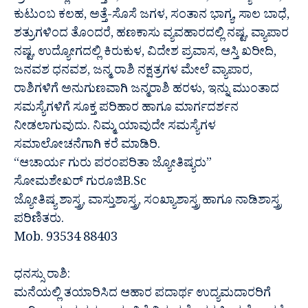
ಕುಟುಂಬ ಕಲಹ, ಅತ್ತೆ-ಸೊಸೆ ಜಗಳ, ಸಂತಾನ ಭಾಗ್ಯ, ಸಾಲ ಬಾಧೆ,
ಶತ್ರುಗಳಿಂದ ತೊಂದರೆ, ಹಣಕಾಸು ವ್ಯವಹಾರದಲ್ಲಿ ನಷ್ಟ, ವ್ಯಾಪಾರ
ನಷ್ಟ, ಉದ್ಯೋಗದಲ್ಲಿ ಕಿರುಕುಳ, ವಿದೇಶ ಪ್ರವಾಸ, ಆಸ್ತಿ ಖರೀದಿ,
ಜನವಶ ಧನವಶ, ಜನ್ಮ ರಾಶಿ ನಕ್ಷತ್ರಗಳ ಮೇಲೆ ವ್ಯಾಪಾರ,
ರಾಶಿಗಳಿಗೆ ಅನುಗುಣವಾಗಿ ಜನ್ಮರಾಶಿ ಹರಳು, ಇನ್ನು ಮುಂತಾದ
ಸಮಸ್ಯೆಗಳಿಗೆ ಸೂಕ್ತ ಪರಿಹಾರ ಹಾಗೂ ಮಾರ್ಗದರ್ಶನ
ನೀಡಲಾಗುವುದು. ನಿಮ್ಮ ಯಾವುದೇ ಸಮಸ್ಯೆಗಳ
ಸಮಾಲೋಚನೆಗಾಗಿ ಕರೆ ಮಾಡಿರಿ.
“ಆಚಾರ್ಯ ಗುರು ಪರಂಪರಿತಾ ಜ್ಯೋತಿಷ್ಯರು”
ಸೋಮಶೇಖರ್ ಗುರೂಜಿB.Sc
ಜ್ಯೋತಿಷ್ಯ ಶಾಸ್ತ್ರ, ವಾಸ್ತುಶಾಸ್ತ್ರ, ಸಂಖ್ಯಾಶಾಸ್ತ್ರ ಹಾಗೂ ನಾಡಿಶಾಸ್ತ್ರ
ಪರಿಣಿತರು.
Mob. 93534 88403
ಧನಸ್ಸು ರಾಶಿ:
ಮನೆಯಲ್ಲಿ ತಯಾರಿಸಿದ ಆಹಾರ ಪದಾರ್ಥ ಉದ್ಯಮದಾರರಿಗೆ