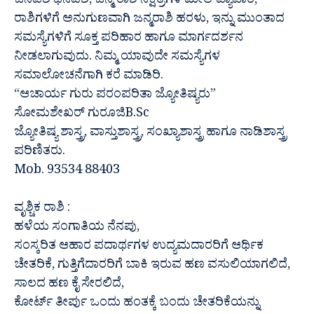
ಜನವಶ ಧನವಶ, ಜನ್ಮ ರಾಶಿ ನಕ್ಷತ್ರಗಳ ಮೇಲೆ ವ್ಯಾಪಾರ,
ರಾಶಿಗಳಿಗೆ ಅನುಗುಣವಾಗಿ ಜನ್ಮರಾಶಿ ಹರಳು, ಇನ್ನು ಮುಂತಾದ
ಸಮಸ್ಯೆಗಳಿಗೆ ಸೂಕ್ತ ಪರಿಹಾರ ಹಾಗೂ ಮಾರ್ಗದರ್ಶನ
ನೀಡಲಾಗುವುದು. ನಿಮ್ಮ ಯಾವುದೇ ಸಮಸ್ಯೆಗಳ
ಸಮಾಲೋಚನೆಗಾಗಿ ಕರೆ ಮಾಡಿರಿ.
“ಆಚಾರ್ಯ ಗುರು ಪರಂಪರಿತಾ ಜ್ಯೋತಿಷ್ಯರು”
ಸೋಮಶೇಖರ್ ಗುರೂಜಿB.Sc
ಜ್ಯೋತಿಷ್ಯ ಶಾಸ್ತ್ರ, ವಾಸ್ತುಶಾಸ್ತ್ರ, ಸಂಖ್ಯಾಶಾಸ್ತ್ರ ಹಾಗೂ ನಾಡಿಶಾಸ್ತ್ರ
ಪರಿಣಿತರು.
Mob. 93534 88403
ವೃಶ್ಚಿಕ ರಾಶಿ :
ಹಳೆಯ ಸಂಗಾತಿಯ ನೆನಪು,
ಸಂಸ್ಕರಿತ ಆಹಾರ ಪದಾರ್ಥಗಳ ಉದ್ಯಮದಾರರಿಗೆ ಆರ್ಥಿಕ
ಚೇತರಿಕೆ, ಗುತ್ತಿಗೆದಾರರಿಗೆ ಬಾಕಿ ಇರುವ ಹಣ ವಸುಲಿಯಾಗಲಿದೆ,
ಸಾಲದ ಹಣ ಕೈ ಸೇರಲಿದೆ,
ಕೋರ್ಟ್ ತೀರ್ಪು ಒಂದು ಹಂತಕ್ಕೆ ಬಂದು ಚೇತರಿಕೆಯನ್ನು