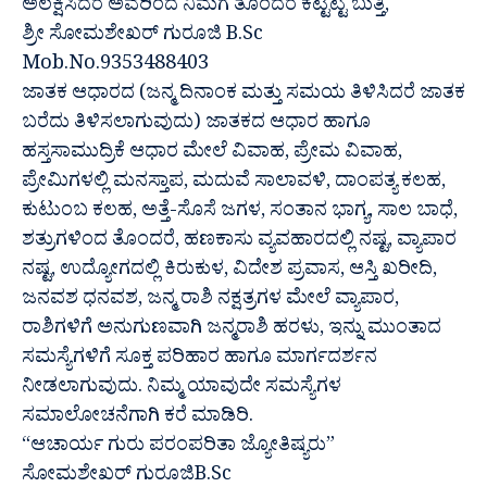
ಅಲಕ್ಷಿಸಿದರೆ ಅವರಿಂದ ನಿಮಗೆ ತೊಂದರೆ ಕಟ್ಟಿಟ್ಟ ಬುತ್ತಿ,
ಶ್ರೀ ಸೋಮಶೇಖರ್ ಗುರೂಜಿ B.Sc
Mob.No.9353488403
ಜಾತಕ ಆಧಾರದ (ಜನ್ಮ ದಿನಾಂಕ ಮತ್ತು ಸಮಯ ತಿಳಿಸಿದರೆ ಜಾತಕ
ಬರೆದು ತಿಳಿಸಲಾಗುವುದು) ಜಾತಕದ ಆಧಾರ ಹಾಗೂ
ಹಸ್ತಸಾಮುದ್ರಿಕೆ ಆಧಾರ ಮೇಲೆ ವಿವಾಹ, ಪ್ರೇಮ ವಿವಾಹ,
ಪ್ರೇಮಿಗಳಲ್ಲಿ ಮನಸ್ತಾಪ, ಮದುವೆ ಸಾಲಾವಳಿ, ದಾಂಪತ್ಯ ಕಲಹ,
ಕುಟುಂಬ ಕಲಹ, ಅತ್ತೆ-ಸೊಸೆ ಜಗಳ, ಸಂತಾನ ಭಾಗ್ಯ, ಸಾಲ ಬಾಧೆ,
ಶತ್ರುಗಳಿಂದ ತೊಂದರೆ, ಹಣಕಾಸು ವ್ಯವಹಾರದಲ್ಲಿ ನಷ್ಟ, ವ್ಯಾಪಾರ
ನಷ್ಟ, ಉದ್ಯೋಗದಲ್ಲಿ ಕಿರುಕುಳ, ವಿದೇಶ ಪ್ರವಾಸ, ಆಸ್ತಿ ಖರೀದಿ,
ಜನವಶ ಧನವಶ, ಜನ್ಮ ರಾಶಿ ನಕ್ಷತ್ರಗಳ ಮೇಲೆ ವ್ಯಾಪಾರ,
ರಾಶಿಗಳಿಗೆ ಅನುಗುಣವಾಗಿ ಜನ್ಮರಾಶಿ ಹರಳು, ಇನ್ನು ಮುಂತಾದ
ಸಮಸ್ಯೆಗಳಿಗೆ ಸೂಕ್ತ ಪರಿಹಾರ ಹಾಗೂ ಮಾರ್ಗದರ್ಶನ
ನೀಡಲಾಗುವುದು. ನಿಮ್ಮ ಯಾವುದೇ ಸಮಸ್ಯೆಗಳ
ಸಮಾಲೋಚನೆಗಾಗಿ ಕರೆ ಮಾಡಿರಿ.
“ಆಚಾರ್ಯ ಗುರು ಪರಂಪರಿತಾ ಜ್ಯೋತಿಷ್ಯರು”
ಸೋಮಶೇಖರ್ ಗುರೂಜಿB.Sc