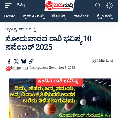
Aa
Home
ಪ್ರಮುಖ ಸುದ್ದಿ
ಜ್ಯೋತಿಷ್ಯ
ರಾಜಕೀಯ
ಕ್ರೈಂ ಸುದ್ದಿ
ಜ್ಯೋತಿಷ್ಯ
ಪ್ರಮುಖ ಸುದ್ದಿ
ಸೋಮವಾರದ ರಾಶಿ ಭವಿಷ್ಯ 10
ನವೆಂಬರ್ 2025
17 Min Read
DVGSUDDI
By
Last updated: November 9, 2025