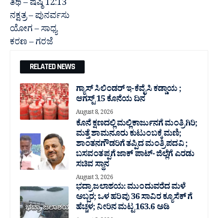
ತಿಥಿ – ಷಷ್ಠಿ 12:13
ನಕ್ಷತ್ರ – ಪುನರ್ವಸು
ಯೋಗ – ಸಾಧ್ಯ
ಕರಣ – ಗರಜೆ
RELATED NEWS
ಗ್ಯಾಸ್ ಸಿಲಿಂಡರ್ ಇ-ಕೆವೈಸಿ ಕಡ್ಡಾಯ ;
ಆಗಸ್ಟ್ 15 ಕೊನೆಯ ದಿನ
August 8, 2026
ಕೊನೆ ಕ್ಷಣದಲ್ಲಿ ಮಲ್ಲಿಕಾರ್ಜುನಗೆ ಮಂತ್ರಿಗಿರಿ;
ಮತ್ತೆ ಶಾಮನೂರು ಕುಟುಂಬಕ್ಕೆ ಮಣಿ;
ಶಾಂತನಗೌಡರಿಗೆ ತಪ್ಪಿದ ಮಂತ್ರಿ ಪದವಿ ;
ಬಸವಂತಪ್ಪಗೆ ಜಾಕ್ ಪಾಟ್- ಜಿಲ್ಲೆಗೆ ಎರಡು
ಸಚಿವ ಸ್ಥಾನ
August 3, 2026
ಭದ್ರಾ ಜಲಾಶಯ: ಮುಂದುವರೆದ ಮಳೆ
ಅಬ್ಬರ; ಒಳ ಹರಿವು 36 ಸಾವಿರ‌ ಕ್ಯೂಸೆಕ್ ಗೆ
ಹೆಚ್ಚಳ; ನೀರಿನ ಮಟ್ಟ 163.6 ಅಡಿ