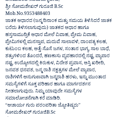
ವಿನಯದಿಂದ ನಡೆದುಕೊಳ್ಳಬೇಕು,
ಶ್ರೀ ಸೋಮಶೇಖರ್ ಗುರೂಜಿ B.Sc
Mob.No.9353488403
ಜಾತಕ ಆಧಾರದ (ಜನ್ಮ ದಿನಾಂಕ ಮತ್ತು ಸಮಯ ತಿಳಿಸಿದರೆ ಜಾತಕ
ಬರೆದು ತಿಳಿಸಲಾಗುವುದು) ಜಾತಕದ ಆಧಾರ ಹಾಗೂ
ಹಸ್ತಸಾಮುದ್ರಿಕೆ ಆಧಾರ ಮೇಲೆ ವಿವಾಹ, ಪ್ರೇಮ ವಿವಾಹ,
ಪ್ರೇಮಿಗಳಲ್ಲಿ ಮನಸ್ತಾಪ, ಮದುವೆ ಸಾಲಾವಳಿ, ದಾಂಪತ್ಯ ಕಲಹ,
ಕುಟುಂಬ ಕಲಹ, ಅತ್ತೆ-ಸೊಸೆ ಜಗಳ, ಸಂತಾನ ಭಾಗ್ಯ, ಸಾಲ ಬಾಧೆ,
ಶತ್ರುಗಳಿಂದ ತೊಂದರೆ, ಹಣಕಾಸು ವ್ಯವಹಾರದಲ್ಲಿ ನಷ್ಟ, ವ್ಯಾಪಾರ
ನಷ್ಟ, ಉದ್ಯೋಗದಲ್ಲಿ ಕಿರುಕುಳ, ವಿದೇಶ ಪ್ರವಾಸ, ಆಸ್ತಿ ಖರೀದಿ,
ಜನವಶ ಧನವಶ, ಜನ್ಮ ರಾಶಿ ನಕ್ಷತ್ರಗಳ ಮೇಲೆ ವ್ಯಾಪಾರ,
ರಾಶಿಗಳಿಗೆ ಅನುಗುಣವಾಗಿ ಜನ್ಮರಾಶಿ ಹರಳು, ಇನ್ನು ಮುಂತಾದ
ಸಮಸ್ಯೆಗಳಿಗೆ ಸೂಕ್ತ ಪರಿಹಾರ ಹಾಗೂ ಮಾರ್ಗದರ್ಶನ
ನೀಡಲಾಗುವುದು. ನಿಮ್ಮ ಯಾವುದೇ ಸಮಸ್ಯೆಗಳ
ಸಮಾಲೋಚನೆಗಾಗಿ ಕರೆ ಮಾಡಿರಿ.
“ಆಚಾರ್ಯ ಗುರು ಪರಂಪರಿತಾ ಜ್ಯೋತಿಷ್ಯರು”
ಸೋಮಶೇಖರ್ ಗುರೂಜಿB.Sc