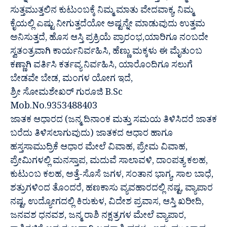
ಸುತ್ತಮುತ್ತಲಿನ ಕುಟುಂಬಕ್ಕೆ ನಿಮ್ಮ ಮಾತು ವೇದವಾಕ್ಯ, ನಿಮ್ಮ
ಕೈಯಲ್ಲಿ ಎಷ್ಟು ನೀಗುತ್ತದೆಯೋ ಅಷ್ಟನ್ನೇ ಮಾಡುವುದು ಉತ್ತಮ
ಅನಿಸುತ್ತದೆ, ಹೊಸ ಆಸ್ತಿ ಪ್ರಕ್ರಿಯೆ ಪ್ರಾರಂಭ,ಯಾರಿಗೂ ನಂಬದೇ
ಸ್ವತಂತ್ರವಾಗಿ ಕಾರ್ಯನಿರ್ವಹಿಸಿ, ಹೆಣ್ಣು ಮಕ್ಕಳು ಈ ಮೈತುಂಬ
ಕಣ್ಣಾಗಿ ವರ್ತಿಸಿ ಕರ್ತವ್ಯ ನಿರ್ವಹಿಸಿ, ಯಾರೊಂದಿಗೂ ಸಲುಗೆ
ಬೇಡವೇ ಬೇಡ, ಮಂಗಳ ಯೋಗ ಇದೆ,
ಶ್ರೀ ಸೋಮಶೇಖರ್ ಗುರೂಜಿ B.Sc
Mob.No.9353488403
ಜಾತಕ ಆಧಾರದ (ಜನ್ಮ ದಿನಾಂಕ ಮತ್ತು ಸಮಯ ತಿಳಿಸಿದರೆ ಜಾತಕ
ಬರೆದು ತಿಳಿಸಲಾಗುವುದು) ಜಾತಕದ ಆಧಾರ ಹಾಗೂ
ಹಸ್ತಸಾಮುದ್ರಿಕೆ ಆಧಾರ ಮೇಲೆ ವಿವಾಹ, ಪ್ರೇಮ ವಿವಾಹ,
ಪ್ರೇಮಿಗಳಲ್ಲಿ ಮನಸ್ತಾಪ, ಮದುವೆ ಸಾಲಾವಳಿ, ದಾಂಪತ್ಯ ಕಲಹ,
ಕುಟುಂಬ ಕಲಹ, ಅತ್ತೆ-ಸೊಸೆ ಜಗಳ, ಸಂತಾನ ಭಾಗ್ಯ, ಸಾಲ ಬಾಧೆ,
ಶತ್ರುಗಳಿಂದ ತೊಂದರೆ, ಹಣಕಾಸು ವ್ಯವಹಾರದಲ್ಲಿ ನಷ್ಟ, ವ್ಯಾಪಾರ
ನಷ್ಟ, ಉದ್ಯೋಗದಲ್ಲಿ ಕಿರುಕುಳ, ವಿದೇಶ ಪ್ರವಾಸ, ಆಸ್ತಿ ಖರೀದಿ,
ಜನವಶ ಧನವಶ, ಜನ್ಮ ರಾಶಿ ನಕ್ಷತ್ರಗಳ ಮೇಲೆ ವ್ಯಾಪಾರ,