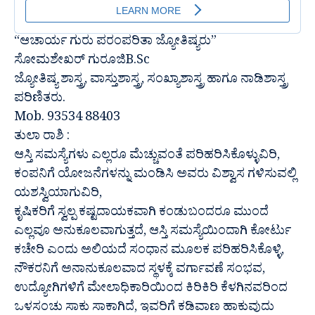
“ಆಚಾರ್ಯ ಗುರು ಪರಂಪರಿತಾ ಜ್ಯೋತಿಷ್ಯರು”
ಸೋಮಶೇಖರ್ ಗುರೂಜಿB.Sc
ಜ್ಯೋತಿಷ್ಯ ಶಾಸ್ತ್ರ, ವಾಸ್ತುಶಾಸ್ತ್ರ, ಸಂಖ್ಯಾಶಾಸ್ತ್ರ ಹಾಗೂ ನಾಡಿಶಾಸ್ತ್ರ
ಪರಿಣಿತರು.
Mob. 93534 88403
ತುಲಾ ರಾಶಿ :
ಆಸ್ತಿ ಸಮಸ್ಯೆಗಳು ಎಲ್ಲರೂ ಮೆಚ್ಚುವಂತೆ ಪರಿಹರಿಸಿಕೊಳ್ಳುವಿರಿ,
ಕಂಪನಿಗೆ ಯೋಜನೆಗಳನ್ನು ಮಂಡಿಸಿ ಅವರು ವಿಶ್ವಾಸ ಗಳಿಸುವಲ್ಲಿ
ಯಶಸ್ವಿಯಾಗುವಿರಿ,
ಕೃಷಿಕರಿಗೆ ಸ್ವಲ್ಪ ಕಷ್ಟದಾಯಕವಾಗಿ ಕಂಡುಬಂದರೂ ಮುಂದೆ
ಎಲ್ಲವೂ ಅನುಕೂಲವಾಗುತ್ತದೆ, ಆಸ್ತಿ ಸಮಸ್ಯೆಯಿಂದಾಗಿ ಕೋರ್ಟು
ಕಚೇರಿ ಎಂದು ಅಲಿಯದೆ ಸಂಧಾನ ಮೂಲಕ ಪರಿಹರಿಸಿಕೊಳ್ಳಿ,
ನೌಕರನಿಗೆ ಅನಾನುಕೂಲವಾದ ಸ್ಥಳಕ್ಕೆ ವರ್ಗಾವಣೆ ಸಂಭವ,
ಉದ್ಯೋಗಿಗಳಿಗೆ ಮೇಲಾಧಿಕಾರಿಯಿಂದ ಕಿರಿಕಿರಿ ಕೆಳಗಿನವರಿಂದ
ಒಳಸಂಚು ಸಾಕು ಸಾಕಾಗಿದೆ, ಇವರಿಗೆ ಕಡಿವಾಣ ಹಾಕುವುದು