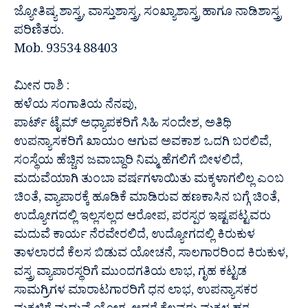
ಜ್ಯೋತಿಷ್ಯ ಶಾಸ್ತ್ರ, ವಾಸ್ತುಶಾಸ್ತ್ರ, ಸಂಖ್ಯಾಶಾಸ್ತ್ರ ಹಾಗೂ ನಾಡಿಶಾಸ್ತ್ರ
ಪರಿಣಿತರು.
Mob. 93534 88403
ಮೀನ ರಾಶಿ :
ಹಳೆಯ ಸಂಗಾತಿಯ ನೆನಪು,
ಪಾರ್ಟ್ ಟೈಮ್ ಅಧ್ಯಾಪಕರಿಗೆ ಸಿಹಿ ಸಂದೇಶ, ಅತಿಥಿ
ಉಪನ್ಯಾಸಕರಿಗೆ ಖಾಯಂ ಆಗುವ ಅವಕಾಶ ಒದಗಿ ಬರಲಿವೆ,
ಸಂಸ್ಥೆಯ ಹೆಚ್ಚಿನ ಜವಾಬ್ದಾರಿ ನಿಮ್ಮ ಹೆಗಲಿಗೆ ಬೀಳಲಿದೆ,
ಮದುವೆಯಾಗಿ ತುಂಬಾ ವರ್ಷಗಳಾಯಿತು ಮಕ್ಕಳಾಗಲಿಲ್ಲ ಎಂಬ
ಚಿಂತೆ, ವ್ಯಾಪಾರಕ್ಕೆ ಹೂಡಿಕೆ ಮಾಡಿರುವ ಹಣಕಾಸಿನ ಬಗ್ಗೆ ಚಿಂತೆ,
ಉದ್ಯೋಗದಲ್ಲಿ ಇಲ್ಲಸಲ್ಲದ ಆರೋಪ, ಪರಸ್ಪರ ಇಷ್ಟಪಟ್ಟವರು
ಮದುವೆ ಕಾರ್ಯ ನೆರವೇರಲಿದೆ, ಉದ್ಯೋಗದಲ್ಲಿ ಕಿರುಕುಳ
ತಾಳಲಾರದೆ ಕೆಲಸ ಬಿಡುವ ಯೋಚನೆ, ಸಾಲಗಾರರಿಂದ ಕಿರುಕುಳ,
ವಸ್ತ್ರ ವ್ಯಾಪಾರಸ್ಥರಿಗೆ ಮುಂದಗತಿಯ ಲಾಭ, ಗೃಹ ಕಟ್ಟಡ
ಸಾಮಗ್ರಿಗಳ ಮಾರಾಟಗಾರರಿಗೆ ಧನ ಲಾಭ, ಉಪನ್ಯಾಸಕರ