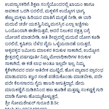
ಉಪನ್ಯಾಸಕರಿಗೆ ಶಿಕ್ಷಣ ಸಂಸ್ಥೆಯೊಂದರಲ್ಲಿ ಖಾಯಂ ಹಾಗೂ
ಅವಕಾಶ ಒದಗಿ ಬರಲಿದೆ, ಮಕ್ಕಳಿಗೆ ಉದ್ಯೋಗ ಭಾಗ್ಯ,
ಹೆಣ್ಣು ಮಕ್ಕಳು ಹಿರಿಯರ ಮಾತಿಗೆ ಮನ್ನಣೆ ನೀಡಿ, ಈ ಬಾರಿ
ಮದುವೆ ಚರ್ಚೆ ಯಶಸ್ವಿ,ನಿಮ್ಮ ಮನಸ್ಸಿನ ಎಲ್ಲಾ ಇಚ್ಛೆಗಳು
ಒಂದೊಂದಾಗಿ ಈಡೇರುತ್ತವೆ, ಆದರೆ ನಿಲುಕದ ನಕ್ಷತ್ರ ಬಗ್ಗೆ
ಯೋಚನೆ ಮಾಡಬೇಡಿ, ಅತಿ ಶೀಘ್ರದಲ್ಲಿ ಮದುವೆ ಯೋಗ ಕೂಡಿ
ಬರಲಿದೆ, ಕೃಷಿಕರು ಬೆಳೆದ ಪೈರು ಒಳ್ಳೆಯದಾರಣೆ ಬರುತ್ತದೆ,
ಅಕ್ಕಪಕ್ಕದ ಜಮೀನು ಮಾಲಕರ ಕಿರುಕುಳ ಸಾಕಾಗಿದೆ, ಉದ್ಯೋಗ
ಕ್ಷೇತ್ರದಲ್ಲಿ ವರ್ಷಪೂರ್ತಿ ನಿಮ್ಮ ಮೇಲಾಧಿಕಾರಿಗಳ ಕಿರುಕುಳ
ಸಾಕಾಗಿದೆ, ಈ ಕಡೆ ಲಾಭ ಅಂತೂ ಇಲ್ಲವೇ ಇಲ್ಲ, ನಿಮ್ಮ
ಕೈಕೆಳಗಿನವರ ದರ್ಪ ಅತಿರೇಕ ಮುಟ್ಟಿದೆ, ಹೊಸ ವ್ಯಾಪಾರ ಪ್ರಾರಂಭ
ಮಾಡುವವರು ತಜ್ಞರ ಸಲಹೆ ಪಡೆದುಕೊಂಡು ಮಾಡಬೇಕು, ಪದೇ
ಪದೇ ಕೆಲಸಗಾರರು ಗೈರು ಹಾಜರಿ ಆಗುತ್ತಿದ್ದಾರೆ, ಷೇರು
ಮಾರುಕಟ್ಟೆಗೆ ದುಡಿಕಿನಿಂದ ಹಣ ಹೂಡಿಕೆ ಮತ್ತಷ್ಟು ಸಂಕಷ್ಟಕ್ಕೆ ಗುರಿ
ಮಾಡಿ ಗೋಳು ಹೊಯ್ದುಕೊಳ್ಳುತ್ತದೆ,
ಶ್ರೀ ಸೋಮಶೇಖರ್ ಗುರೂಜಿ B.Sc