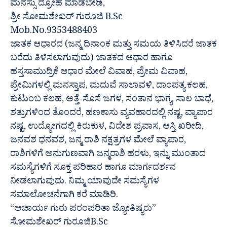
ಮನಸ್ಸು ದ್ರೋಹ ಮಾಡಬೇಡಿ,
ಶ್ರೀ ಸೋಮಶೇಖರ್ ಗುರೂಜಿ B.Sc
Mob.No.9353488403
ಜಾತಕ ಆಧಾರದ (ಜನ್ಮ ದಿನಾಂಕ ಮತ್ತು ಸಮಯ ತಿಳಿಸಿದರೆ ಜಾತಕ
ಬರೆದು ತಿಳಿಸಲಾಗುವುದು) ಜಾತಕದ ಆಧಾರ ಹಾಗೂ
ಹಸ್ತಸಾಮುದ್ರಿಕೆ ಆಧಾರ ಮೇಲೆ ವಿವಾಹ, ಪ್ರೇಮ ವಿವಾಹ,
ಪ್ರೇಮಿಗಳಲ್ಲಿ ಮನಸ್ತಾಪ, ಮದುವೆ ಸಾಲಾವಳಿ, ದಾಂಪತ್ಯ ಕಲಹ,
ಕುಟುಂಬ ಕಲಹ, ಅತ್ತೆ-ಸೊಸೆ ಜಗಳ, ಸಂತಾನ ಭಾಗ್ಯ, ಸಾಲ ಬಾಧೆ,
ಶತ್ರುಗಳಿಂದ ತೊಂದರೆ, ಹಣಕಾಸು ವ್ಯವಹಾರದಲ್ಲಿ ನಷ್ಟ, ವ್ಯಾಪಾರ
ನಷ್ಟ, ಉದ್ಯೋಗದಲ್ಲಿ ಕಿರುಕುಳ, ವಿದೇಶ ಪ್ರವಾಸ, ಆಸ್ತಿ ಖರೀದಿ,
ಜನವಶ ಧನವಶ, ಜನ್ಮ ರಾಶಿ ನಕ್ಷತ್ರಗಳ ಮೇಲೆ ವ್ಯಾಪಾರ,
ರಾಶಿಗಳಿಗೆ ಅನುಗುಣವಾಗಿ ಜನ್ಮರಾಶಿ ಹರಳು, ಇನ್ನು ಮುಂತಾದ
ಸಮಸ್ಯೆಗಳಿಗೆ ಸೂಕ್ತ ಪರಿಹಾರ ಹಾಗೂ ಮಾರ್ಗದರ್ಶನ
ನೀಡಲಾಗುವುದು. ನಿಮ್ಮ ಯಾವುದೇ ಸಮಸ್ಯೆಗಳ
ಸಮಾಲೋಚನೆಗಾಗಿ ಕರೆ ಮಾಡಿರಿ.
“ಆಚಾರ್ಯ ಗುರು ಪರಂಪರಿತಾ ಜ್ಯೋತಿಷ್ಯರು”
ಸೋಮಶೇಖರ್ ಗುರೂಜಿB.Sc