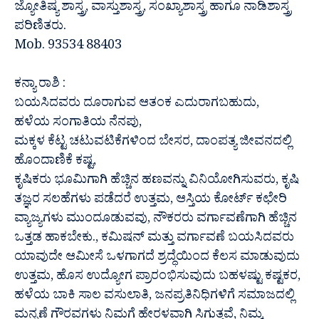
ಜ್ಯೋತಿಷ್ಯ ಶಾಸ್ತ್ರ, ವಾಸ್ತುಶಾಸ್ತ್ರ, ಸಂಖ್ಯಾಶಾಸ್ತ್ರ ಹಾಗೂ ನಾಡಿಶಾಸ್ತ್ರ
ಪರಿಣಿತರು.
Mob. 93534 88403
ಕನ್ಯಾ ರಾಶಿ :
ಬಯಸಿದವರು ದೂರಾಗುವ ಆತಂಕ ಎದುರಾಗಬಹುದು,
ಹಳೆಯ ಸಂಗಾತಿಯ ನೆನಪು,
ಮಕ್ಕಳ ಕೆಟ್ಟ ಚಟುವಟಿಕೆಗಳಿಂದ ಬೇಸರ, ದಾಂಪತ್ಯ ಜೀವನದಲ್ಲಿ
ಹೊಂದಾಣಿಕೆ ಕಷ್ಟ,
ಕೃಷಿಕರು ಭೂಮಿಗಾಗಿ ಹೆಚ್ಚಿನ ಹಣವನ್ನು ವಿನಿಯೋಗಿಸುವರು, ಕೃಷಿ
ತಜ್ಞರ ಸಲಹೆಗಳು ಪಡೆದರೆ ಉತ್ತಮ, ಆಸ್ತಿಯ ಕೋರ್ಟ್ ಕಛೇರಿ
ವ್ಯಾಜ್ಯಗಳು ಮುಂದೂಡುವವು, ನೌಕರರು ವರ್ಗಾವಣೆಗಾಗಿ ಹೆಚ್ಚಿನ
ಒತ್ತಡ ಹಾಕಬೇಕು., ಕಮಿಷನ್ ಮತ್ತು ವರ್ಗಾವಣೆ ಬಯಸಿದವರು
ಯಾವುದೇ ಆಮೀಸೆ ಒಳಗಾಗದೆ ಶ್ರದ್ಧೆಯಿಂದ ಕೆಲಸ ಮಾಡುವುದು
ಉತ್ತಮ, ಹೊಸ ಉದ್ಯೋಗ ಪ್ರಾರಂಭಿಸುವುದು ಬಹಳಷ್ಟು ಕಷ್ಟಕರ,
ಹಳೆಯ ಬಾಕಿ ಸಾಲ ವಸುಲಾತಿ, ಜನಪ್ರತಿನಿಧಿಗಳಿಗೆ ಸಮಾಜದಲ್ಲಿ
ಮನ್ನಣೆ ಗೌರವಗಳು ನಿಮಗೆ ಹೇರಳವಾಗಿ ಸಿಗುತ್ತವೆ, ನಿಮ್ಮ