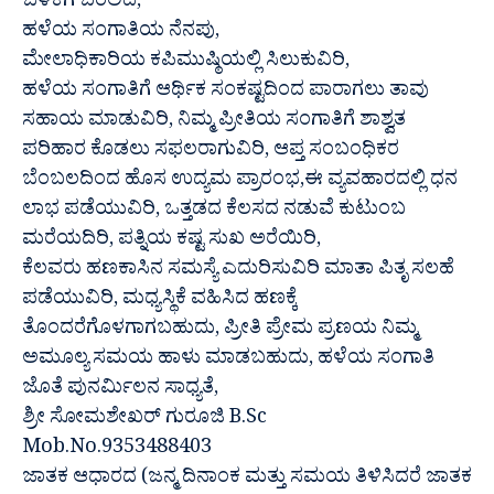
ಬೆಳಕಿಗೆ ಬರಲಿದೆ,
ಹಳೆಯ ಸಂಗಾತಿಯ ನೆನಪು,
ಮೇಲಾಧಿಕಾರಿಯ ಕಪಿಮುಷ್ಠಿಯಲ್ಲಿ ಸಿಲುಕುವಿರಿ,
ಹಳೆಯ ಸಂಗಾತಿಗೆ ಆರ್ಥಿಕ ಸಂಕಷ್ಟದಿಂದ ಪಾರಾಗಲು ತಾವು
ಸಹಾಯ ಮಾಡುವಿರಿ, ನಿಮ್ಮ ಪ್ರೀತಿಯ ಸಂಗಾತಿಗೆ ಶಾಶ್ವತ
ಪರಿಹಾರ ಕೊಡಲು ಸಫಲರಾಗುವಿರಿ, ಆಪ್ತ ಸಂಬಂಧಿಕರ
ಬೆಂಬಲದಿಂದ ಹೊಸ ಉದ್ಯಮ ಪ್ರಾರಂಭ,ಈ ವ್ಯವಹಾರದಲ್ಲಿ ಧನ
ಲಾಭ ಪಡೆಯುವಿರಿ, ಒತ್ತಡದ ಕೆಲಸದ ನಡುವೆ ಕುಟುಂಬ
ಮರೆಯದಿರಿ, ಪತ್ನಿಯ ಕಷ್ಟ ಸುಖ ಅರೆಯಿರಿ,
ಕೆಲವರು ಹಣಕಾಸಿನ ಸಮಸ್ಯೆ ಎದುರಿಸುವಿರಿ ಮಾತಾ ಪಿತೃ ಸಲಹೆ
ಪಡೆಯುವಿರಿ, ಮಧ್ಯಸ್ಥಿಕೆ ವಹಿಸಿದ ಹಣಕ್ಕೆ
ತೊಂದರೆಗೊಳಗಾಗಬಹುದು, ಪ್ರೀತಿ ಪ್ರೇಮ ಪ್ರಣಯ ನಿಮ್ಮ
ಅಮೂಲ್ಯ ಸಮಯ ಹಾಳು ಮಾಡಬಹುದು, ಹಳೆಯ ಸಂಗಾತಿ
ಜೊತೆ ಪುನರ್ಮಿಲನ ಸಾಧ್ಯತೆ,
ಶ್ರೀ ಸೋಮಶೇಖರ್ ಗುರೂಜಿ B.Sc
Mob.No.9353488403
ಜಾತಕ ಆಧಾರದ (ಜನ್ಮ ದಿನಾಂಕ ಮತ್ತು ಸಮಯ ತಿಳಿಸಿದರೆ ಜಾತಕ