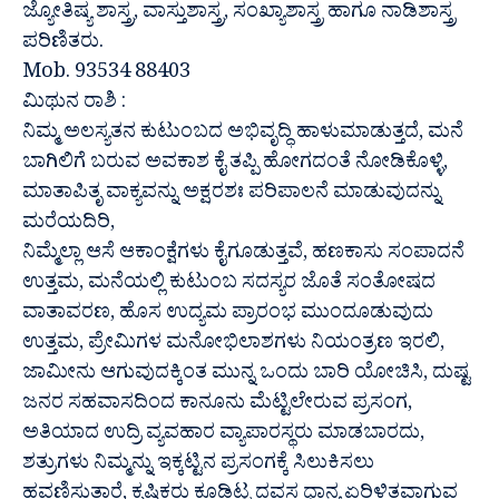
ಜ್ಯೋತಿಷ್ಯ ಶಾಸ್ತ್ರ, ವಾಸ್ತುಶಾಸ್ತ್ರ, ಸಂಖ್ಯಾಶಾಸ್ತ್ರ ಹಾಗೂ ನಾಡಿಶಾಸ್ತ್ರ
ಪರಿಣಿತರು.
Mob. 93534 88403
ಮಿಥುನ ರಾಶಿ :
ನಿಮ್ಮ ಅಲಸ್ಯತನ ಕುಟುಂಬದ ಅಭಿವೃದ್ಧಿ ಹಾಳುಮಾಡುತ್ತದೆ, ಮನೆ
ಬಾಗಿಲಿಗೆ ಬರುವ ಅವಕಾಶ ಕೈ ತಪ್ಪಿ ಹೋಗದಂತೆ ನೋಡಿಕೊಳ್ಳಿ,
ಮಾತಾಪಿತೃ ವಾಕ್ಯವನ್ನು ಅಕ್ಷರಶಃ ಪರಿಪಾಲನೆ ಮಾಡುವುದನ್ನು
ಮರೆಯದಿರಿ,
ನಿಮ್ಮೆಲ್ಲಾ ಆಸೆ ಆಕಾಂಕ್ಷೆಗಳು ಕೈಗೂಡುತ್ತವೆ, ಹಣಕಾಸು ಸಂಪಾದನೆ
ಉತ್ತಮ, ಮನೆಯಲ್ಲಿ ಕುಟುಂಬ ಸದಸ್ಯರ ಜೊತೆ ಸಂತೋಷದ
ವಾತಾವರಣ, ಹೊಸ ಉದ್ಯಮ ಪ್ರಾರಂಭ ಮುಂದೂಡುವುದು
ಉತ್ತಮ, ಪ್ರೇಮಿಗಳ ಮನೋಭಿಲಾಶಗಳು ನಿಯಂತ್ರಣ ಇರಲಿ,
ಜಾಮೀನು ಆಗುವುದಕ್ಕಿಂತ ಮುನ್ನ ಒಂದು ಬಾರಿ ಯೋಚಿಸಿ, ದುಷ್ಟ
ಜನರ ಸಹವಾಸದಿಂದ ಕಾನೂನು ಮೆಟ್ಟಿಲೇರುವ ಪ್ರಸಂಗ,
ಅತಿಯಾದ ಉದ್ರಿ ವ್ಯವಹಾರ ವ್ಯಾಪಾರಸ್ಥರು ಮಾಡಬಾರದು,
ಶತ್ರುಗಳು ನಿಮ್ಮನ್ನು ಇಕ್ಕಟ್ಟಿನ ಪ್ರಸಂಗಕ್ಕೆ ಸಿಲುಕಿಸಲು
ಹವಣಿಸುತ್ತಾರೆ, ಕೃಷಿಕರು ಕೂಡಿಟ್ಟ ದವಸ ಧಾನ್ಯ ಏರಿಳಿತವಾಗುವ