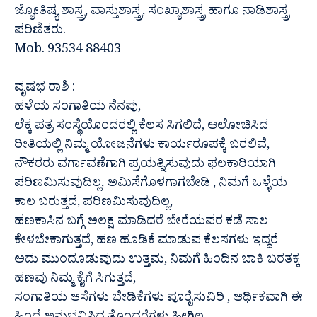
ಜ್ಯೋತಿಷ್ಯ ಶಾಸ್ತ್ರ, ವಾಸ್ತುಶಾಸ್ತ್ರ, ಸಂಖ್ಯಾಶಾಸ್ತ್ರ ಹಾಗೂ ನಾಡಿಶಾಸ್ತ್ರ
ಪರಿಣಿತರು.
Mob. 93534 88403
ವೃಷಭ ರಾಶಿ :
ಹಳೆಯ ಸಂಗಾತಿಯ ನೆನಪು,
ಲೆಕ್ಕ ಪತ್ರ ಸಂಸ್ಥೆಯೊಂದರಲ್ಲಿ ಕೆಲಸ ಸಿಗಲಿದೆ, ಆಲೋಚಿಸಿದ
ರೀತಿಯಲ್ಲಿ ನಿಮ್ಮ ಯೋಜನೆಗಳು ಕಾರ್ಯರೂಪಕ್ಕೆ ಬರಲಿವೆ,
ನೌಕರರು ವರ್ಗಾವಣೆಗಾಗಿ ಪ್ರಯತ್ನಿಸುವುದು ಫಲಕಾರಿಯಾಗಿ
ಪರಿಣಮಿಸುವುದಿಲ್ಲ, ಅಮಿಸೆಗೊಳಗಾಗಬೇಡಿ , ನಿಮಗೆ ಒಳ್ಳೆಯ
ಕಾಲ ಬರುತ್ತದೆ, ಪರಿಣಮಿಸುವುದಿಲ್ಲ,
ಹಣಕಾಸಿನ ಬಗ್ಗೆ ಅಲಕ್ಷ ಮಾಡಿದರೆ ಬೇರೆಯವರ ಕಡೆ ಸಾಲ
ಕೇಳಬೇಕಾಗುತ್ತದೆ, ಹಣ ಹೂಡಿಕೆ ಮಾಡುವ ಕೆಲಸಗಳು ಇದ್ದರೆ
ಅದು ಮುಂದೂಡುವುದು ಉತ್ತಮ, ನಿಮಗೆ ಹಿಂದಿನ ಬಾಕಿ ಬರತಕ್ಕ
ಹಣವು ನಿಮ್ಮ ಕೈಗೆ ಸಿಗುತ್ತದೆ,
ಸಂಗಾತಿಯ ಆಸೆಗಳು ಬೇಡಿಕೆಗಳು ಪೂರೈಸುವಿರಿ , ಆರ್ಥಿಕವಾಗಿ ಈ