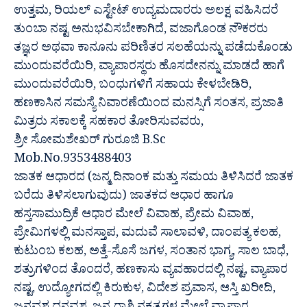
ಉತ್ತಮ, ರಿಯಲ್ ಎಸ್ಟೇಟ್ ಉದ್ಯಮದಾರರು ಅಲಕ್ಷ ವಹಿಸಿದರೆ
ತುಂಬಾ ನಷ್ಟ ಅನುಭವಿಸಬೇಕಾಗಿದೆ, ವಜಾಗೊಂಡ ನೌಕರರು
ತಜ್ಞರ ಅಥವಾ ಕಾನೂನು ಪರಿಣಿತರ ಸಲಹೆಯನ್ನು ಪಡೆದುಕೊಂಡು
ಮುಂದುವರೆಯಿರಿ, ವ್ಯಾಪಾರಸ್ಥರು ಹೊಸದೇನನ್ನು ಮಾಡದೆ ಹಾಗೆ
ಮುಂದುವರೆಯಿರಿ, ಬಂಧುಗಳಿಗೆ ಸಹಾಯ ಕೇಳಬೇಡಿರಿ,
ಹಣಕಾಸಿನ ಸಮಸ್ಯೆ ನಿವಾರಣೆಯಿಂದ ಮನಸ್ಸಿಗೆ ಸಂತಸ, ಪ್ರಜಾತಿ
ಮಿತ್ರರು ಸಕಾಲಕ್ಕೆ ಸಹಕಾರ ತೋರಿಸುವವರು,
ಶ್ರೀ ಸೋಮಶೇಖರ್ ಗುರೂಜಿ B.Sc
Mob.No.9353488403
ಜಾತಕ ಆಧಾರದ (ಜನ್ಮ ದಿನಾಂಕ ಮತ್ತು ಸಮಯ ತಿಳಿಸಿದರೆ ಜಾತಕ
ಬರೆದು ತಿಳಿಸಲಾಗುವುದು) ಜಾತಕದ ಆಧಾರ ಹಾಗೂ
ಹಸ್ತಸಾಮುದ್ರಿಕೆ ಆಧಾರ ಮೇಲೆ ವಿವಾಹ, ಪ್ರೇಮ ವಿವಾಹ,
ಪ್ರೇಮಿಗಳಲ್ಲಿ ಮನಸ್ತಾಪ, ಮದುವೆ ಸಾಲಾವಳಿ, ದಾಂಪತ್ಯ ಕಲಹ,
ಕುಟುಂಬ ಕಲಹ, ಅತ್ತೆ-ಸೊಸೆ ಜಗಳ, ಸಂತಾನ ಭಾಗ್ಯ, ಸಾಲ ಬಾಧೆ,
ಶತ್ರುಗಳಿಂದ ತೊಂದರೆ, ಹಣಕಾಸು ವ್ಯವಹಾರದಲ್ಲಿ ನಷ್ಟ, ವ್ಯಾಪಾರ
ನಷ್ಟ, ಉದ್ಯೋಗದಲ್ಲಿ ಕಿರುಕುಳ, ವಿದೇಶ ಪ್ರವಾಸ, ಆಸ್ತಿ ಖರೀದಿ,