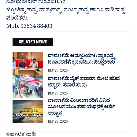
ಸೋಮಶೇಖರ್ ಗುರೂಜಿB.Sc
ಜ್ಯೋತಿಷ್ಯ ಶಾಸ್ತ್ರ, ವಾಸ್ತುಶಾಸ್ತ್ರ, ಸಂಖ್ಯಾಶಾಸ್ತ್ರ ಹಾಗೂ ನಾಡಿಶಾಸ್ತ್ರ
ಪರಿಣಿತರು.
Mob. 93534 88403
RELATED NEWS
ದಾವಣಗೆರೆ: ಅದ್ದೂರಿಯಾಗಿ ಸ್ವಾತಂತ್ರ್ಯ
ದಿನಾಚರಣೆಗೆ ಕ್ರಮವಹಿಸಿ; ಜಿಲ್ಲಾಧಿಕಾರಿ
July 29, 2026
ದಾವಣಗೆರೆ: ಬೈಕ್ ಸವಾರನ ಮೇಲೆ ಹರಿದ
ಟಿಪ್ಪರ್; ಸವಾರ ಸಾವು
July 29, 2026
ದಾವಣಗೆರೆ: ಮೀನುಗಾರರಿಗೆ ವಿವಿಧ
ಯೋಜನೆಯಡಿ ಸಹಾಯಧನಕ್ಕೆ ಅರ್ಜಿ
ಆಹ್ವಾನ
July 28, 2026
ಕರ್ಕಾಟಕ ರಾಶಿ: