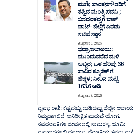
ಮಣಿ; ಶಾಂತನಗೌಡರಿಗೆ
ತಪ್ಪಿದ ಮಂತ್ರಿ ಪದವಿ ;
ಬಸವಂತಪ್ಪಗೆ ಜಾಕ್
ಪಾಟ್- ಜಿಲ್ಲೆಗೆ ಎರಡು
ಸಚಿವ ಸ್ಥಾನ
August 3, 2026
ಭದ್ರಾ ಜಲಾಶಯ:
ಮುಂದುವರೆದ ಮಳೆ
ಅಬ್ಬರ; ಒಳ ಹರಿವು 36
ಸಾವಿರ‌ ಕ್ಯೂಸೆಕ್ ಗೆ
ಹೆಚ್ಚಳ; ನೀರಿನ ಮಟ್ಟ
163.6 ಅಡಿ
August 3, 2026
ವೃಷಭ ರಾಶಿ: ಕಷ್ಟಪಟ್ಟು ದುಡಿದಷ್ಟು ಹೆಚ್ಚಿನ ಆದಾ
ನಿಮ್ಮದಾಗಲಿದೆ. ಅನಿರೀಕ್ಷಿತ ಮದುವೆ ಯೋಗ.
ನವದಂಪತಿಗಳ ಜೀವನದಲ್ಲಿ ಸಾಮರಸ್ಯ. ಭೂಮಿ