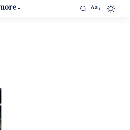
more
Aa