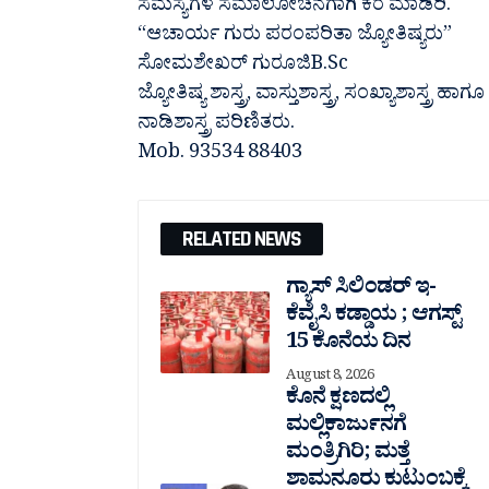
ಸಮಸ್ಯೆಗಳ ಸಮಾಲೋಚನೆಗಾಗಿ ಕರೆ ಮಾಡಿರಿ.
“ಆಚಾರ್ಯ ಗುರು ಪರಂಪರಿತಾ ಜ್ಯೋತಿಷ್ಯರು”
ಸೋಮಶೇಖರ್ ಗುರೂಜಿB.Sc
ಜ್ಯೋತಿಷ್ಯ ಶಾಸ್ತ್ರ, ವಾಸ್ತುಶಾಸ್ತ್ರ, ಸಂಖ್ಯಾಶಾಸ್ತ್ರ ಹಾಗೂ
ನಾಡಿಶಾಸ್ತ್ರ ಪರಿಣಿತರು.
Mob. 93534 88403
RELATED NEWS
ಗ್ಯಾಸ್ ಸಿಲಿಂಡರ್ ಇ-
ಕೆವೈಸಿ ಕಡ್ಡಾಯ ; ಆಗಸ್ಟ್
15 ಕೊನೆಯ ದಿನ
August 8, 2026
ಕೊನೆ ಕ್ಷಣದಲ್ಲಿ
ಮಲ್ಲಿಕಾರ್ಜುನಗೆ
ಮಂತ್ರಿಗಿರಿ; ಮತ್ತೆ
ಶಾಮನೂರು ಕುಟುಂಬಕ್ಕೆ