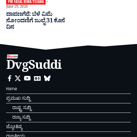
PM FASAL BIMA YOJANA
June 29, 2026
ದಾವಣಗೆರೆ: ಬೆಳೆ ವಿಮೆ
ನೋಂದಣಿಗೆ ಜುಲೈ 31 ಕೊನೆ
ದಿನ
DvgSuddi
Home
ಪ್ರಮುಖ ಸುದ್ದಿ
ರಾಷ್ಟ್ರ ಸುದ್ದಿ
ರಾಜ್ಯ ಸುದ್ದಿ
ಜ್ಯೋತಿಷ್ಯ
ರಾಜಕೀಯ