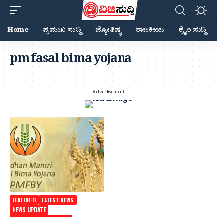
Home
ಪ್ರಮುಖ ಸುದ್ದಿ
ಜ್ಯೋತಿಷ್ಯ
ರಾಜಕೀಯ
ಕ್ರೈಂ ಸುದ್ದಿ
pm fasal bima yojana
- Advertisement -
FEATURED
LATEST NEWS
NEWS UPDATE