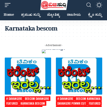
Home
ಪ್ರಮುಖ ಸುದ್ದಿ
ಜ್ಯೋತಿಷ್ಯ
ರಾಜಕೀಯ
ಕ್ರೈಂ ಸುದ್ದಿ
Karnataka bescom
- Advertisement -
# DAVANGERE
BESCOM DAVANGERE
# DAVANGERE
BESCOM KARNATAKA
FEATURED
KARNATAKA BESCOM
DAVANGERE POWWR CUT
FEATURED