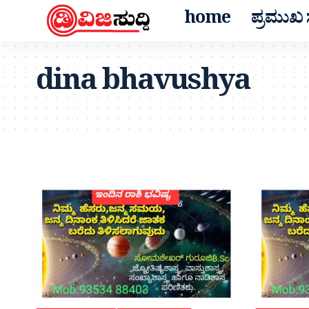
home
ಪ್ರಮುಖ ಸ
dina bhavushya