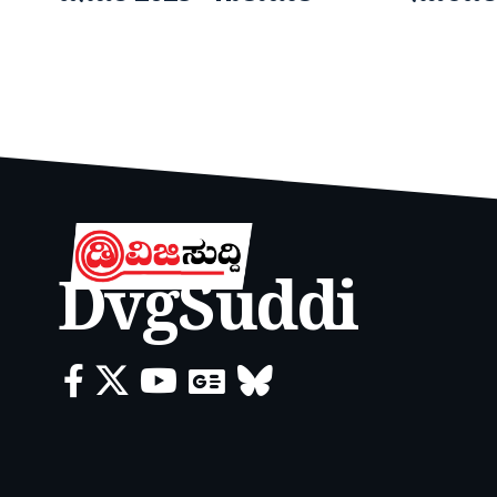
DvgSuddi