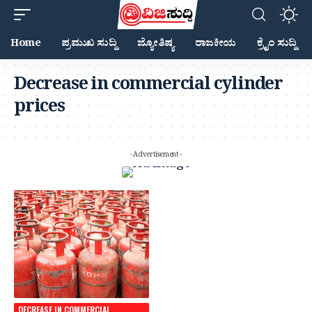
Home
ಪ್ರಮುಖ ಸುದ್ದಿ
ಜ್ಯೋತಿಷ್ಯ
ರಾಜಕೀಯ
ಕ್ರೈಂ ಸುದ್ದಿ
Decrease in commercial cylinder
prices
- Advertisement -
DECREASE IN COMMERCIAL