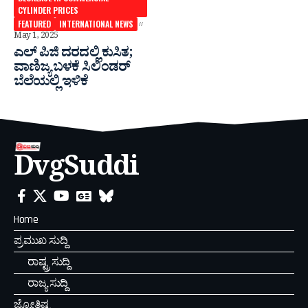
CYLINDER PRICES
FEATURED
INTERNATIONAL NEWS
May 1, 2025
ಎಲ್ ಪಿಜಿ ದರದಲ್ಲಿ ಕುಸಿತ;
ವಾಣಿಜ್ಯ ಬಳಕೆ ಸಿಲಿಂಡರ್
ಬೆಲೆಯಲ್ಲಿ ಇಳಿಕೆ
DvgSuddi
Home
ಪ್ರಮುಖ ಸುದ್ದಿ
ರಾಷ್ಟ್ರ ಸುದ್ದಿ
ರಾಜ್ಯ ಸುದ್ದಿ
ಜ್ಯೋತಿಷ್ಯ