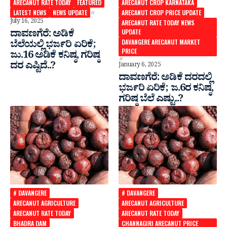
ARECANUT RATE TODAY
FEATURED
ARECANUT CROP KARNATAKA
LATEST NEWS
NEWS UPDATE
ARECANUT CROP PRICE UPDATE
July 16, 2025
ARECANUT RATE TODAY NEWS
ದಾವಣಗೆರೆ: ಅಡಿಕೆ
UPDATE
DAVANGERE ARECANUT MARKET
ಬೆಲೆಯಲ್ಲಿ ಭರ್ಜರಿ ಏರಿಕೆ;
PRICE
ಜು.16 ಅಡಿಕೆ ಕನಿಷ್ಠ, ಗರಿಷ್ಠ
ದರ ಎಷ್ಟಿದೆ..?
January 6, 2025
ದಾವಣಗೆರೆ: ಅಡಿಕೆ ದರದಲ್ಲಿ
ಭರ್ಜರಿ ಏರಿಕೆ; ಜ.6ರ ಕನಿಷ್ಠ,
ಗರಿಷ್ಠ ಬೆಲೆ ಎಷ್ಟು..?
# DAVANGERE
# DAVANGERE
ARECANUT AGRICULTURE
ARECANUT AGRICULTURE
ARECANUT RATE TODAY
ARECANUT RATE TODAY
BHADRA DAM
CHANNAGIRI ARECANUT PRICE