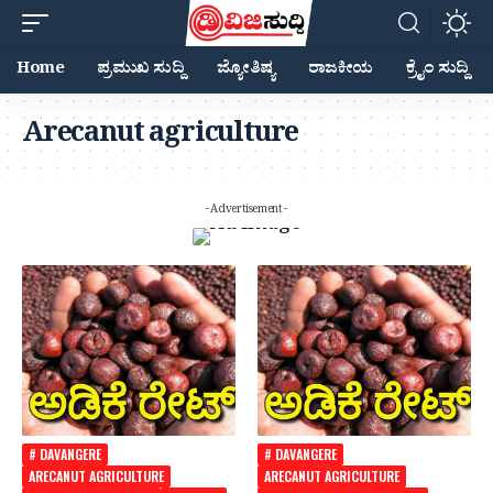
Home
ಪ್ರಮುಖ ಸುದ್ದಿ
ಜ್ಯೋತಿಷ್ಯ
ರಾಜಕೀಯ
ಕ್ರೈಂ ಸುದ್ದಿ
Arecanut agriculture
- Advertisement -
# DAVANGERE
# DAVANGERE
ARECANUT AGRICULTURE
ARECANUT AGRICULTURE