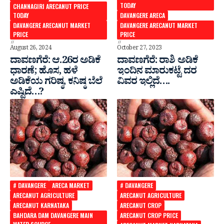
TODAY
CHANNAGIRI ARECANUT PRICE
TODAY
DAVANGERE ARECA
DAVANGERE ARECANUT MARKET
DAVANGERE ARECANUT MARKET
PRICE
PRICE
August 26, 2024
October 27, 2023
ದಾವಣಗೆರೆ: ಆ.26ರ ಅಡಿಕೆ
ದಾವಣಗೆರೆ: ರಾಶಿ ಅಡಿಕೆ
ಧಾರಣೆ; ಹೊಸ, ಹಳೆ
ಇಂದಿನ‌ ಮಾರುಕಟ್ಟೆ ದರ
ಅಡಿಕೆಯ ಗರಿಷ್ಠ, ಕನಿಷ್ಠ ಬೆಲೆ‌
ವಿವರ ಇಲ್ಲಿದೆ….
ಎಷ್ಟಿದೆ…?
# DAVANGERE
ARECA MARKET
# DAVANGERE
ARECANUT AGRICULTURE
ARECANUT AGRICULTURE
ARECANUT KARNATAKA
ARECANUT CROP
BAHDARA DAM DAVANGERE MAIN
ARECANUT CROP PRICE