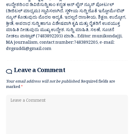
ಉದ್ದೇಶದಿಂದ ಡಿವಿಜಿಸುದ್ದಿ.ಕಾಂ ಕನ್ನಡ ಆನ್ ಲೈನ್ ನ್ಯೂಸ್ ಪೋರ್ಟಲ್
(ಡಿಜಿಟಲ್ ಮಾಧ್ಯಮ) ಸ್ಥಾಪಿಸಲಾಗಿದೆ. ಸ್ಥಳೀಯ ಸುದ್ದಿ ಜೊತೆ ಇನ್ಫೋರ್ಮೆಟಿವ್
ನ್ಯೂಸ್ ಕೊಡುವುದು ಮೊದಲ ಆದ್ಯತೆ. ಇದಲ್ಲದೆ ರಾಜಕೀಯ, ಶಿಕ್ಷಣ, ಉದ್ಯೋಗ,
ಕ್ರೀಡೆ, ಅಪರಾಧ ಸುದ್ದಿ ಹಾಗೂ ವಿಶೇಷವಾಗಿ ಕೃಷಿ ಮತ್ತು ರೈತರಿಗೆ ಉಪಯುಕ್ತ
ಮಾಹಿತಿ ನೀಡುವುದು ಮುಖ್ಯ ಉದ್ದೇಶ. ಸುದ್ದಿ, ಮಾಹಿತಿ, ಸಲಹೆ, ಸೂಚನೆ
ನೀಡಲು ವಾಟ್ಸಾಪ್ (7483892205) ಮಾಡಿ... Editor: munikondajji,
MA journalism, contact number:7483892205, e-mail:
dvgsuddi@gmail.com
Leave a Comment
Your email address will not be published.
Required fields are
marked
*