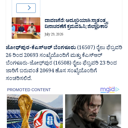
ದಾವಣಗೆರೆ: ಅದ್ದೂರಿಯಾಗಿ ಸ್ವಾತಂತ್ರ್ಯ
ದಿನಾಚರಣೆಗೆ ಕ್ರಮವಹಿಸಿ; ಜಿಲ್ಲಾಧಿಕಾರಿ
July 29, 2026
ಜೋಧ್‌ಪುರ-ಕೆಎಸ್ಆರ್ ಬೆಂಗಳೂರು
(16507) ರೈಲು ಫೆಬ್ರವರಿ
26 ರಿಂದ 20693 ಸಂಖ್ಯೆಯೊಂದಿಗೆ ಮತ್ತು ಕೆಎಸ್ಆರ್
ಬೆಂಗಳೂರು-ಜೋಧ್‌ಪುರ (16508) ರೈಲು ಫೆಬ್ರವರಿ 23 ರಿಂದ
ಜಾರಿಗೆ ಬರುವಂತೆ 20694 ಹೊಸ ಸಂಖ್ಯೆಯೊಂದಿಗೆ
ಸಂಚರಿಸಲಿದೆ.