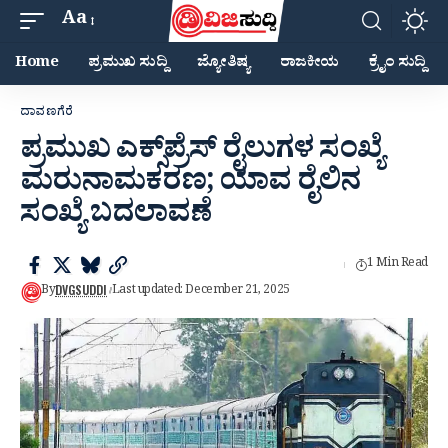
Aa
Home
ಪ್ರಮುಖ ಸುದ್ದಿ
ಜ್ಯೋತಿಷ್ಯ
ರಾಜಕೀಯ
ಕ್ರೈಂ ಸುದ್ದಿ
ದಾವಣಗೆರೆ
ಪ್ರಮುಖ ಎಕ್ಸ್‌ಪ್ರೆಸ್ ರೈಲುಗಳ ಸಂಖ್ಯೆ
ಮರುನಾಮಕರಣ; ಯಾವ ರೈಲಿನ
ಸಂಖ್ಯೆ ಬದಲಾವಣೆ
1 Min Read
DVGSUDDI
By
Last updated: December 21, 2025