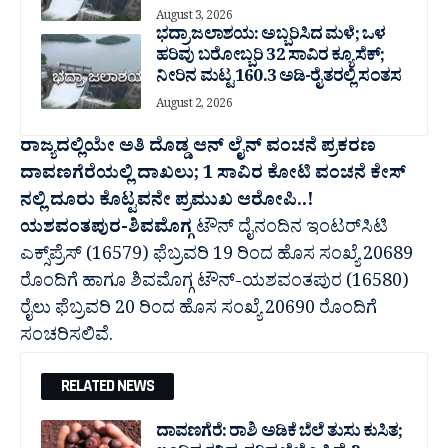
August 3, 2026
ಭದ್ರಾ ಜಲಾಶಯ: ಅಬ್ಬರಿಸಿದ ಮಳೆ; ಒಳ
ಹರಿವು ಬರೋಬ್ಬರಿ 32 ಸಾವಿರ‌ ಕ್ಯೂಸೆಕ್;
ನೀರಿನ ಮಟ್ಟ 160.3 ಅಡಿ-ರೈತರಲ್ಲಿ ಸಂತಸ
August 2, 2026
ರಾಜ್ಯದಲ್ಲಿಯೇ ಅತಿ ದೊಡ್ಡ ಆನ್ ಲೈನ್ ವಂಚನೆ ಪ್ರಕರಣ
ದಾವಣಗೆರೆಯಲ್ಲಿ ದಾಖಲು; 1 ಸಾವಿರ ಕೋಟಿ ವಂಚನೆ ಕೇಸ್
ನಲ್ಲಿ ದೂರು ಕೊಟ್ಟವನೇ ಪ್ರಮುಖ ಆರೋಪಿ..!
ಯಶವಂತಪುರ-ಶಿವಮೊಗ್ಗ
ಟೌನ್ ದೈನಂದಿನ ಇಂಟರ್‌ಸಿಟಿ
ಎಕ್ಸ್‌ಪ್ರೆಸ್ (16579) ಫೆಬ್ರವರಿ 19 ರಿಂದ ಹೊಸ ಸಂಖ್ಯೆ 20689
ರೊಂದಿಗೆ ಹಾಗೂ ಶಿವಮೊಗ್ಗ ಟೌನ್-ಯಶವಂತಪುರ (16580)
ರೈಲು ಫೆಬ್ರವರಿ 20 ರಿಂದ ಹೊಸ ಸಂಖ್ಯೆ 20690 ರೊಂದಿಗೆ
ಸಂಚರಿಸಲಿವೆ.
RELATED NEWS
ದಾವಣಗೆರೆ: ರಾಶಿ ಅಡಿಕೆ ಬೆಲೆ ತುಸು‌ ಕುಸಿತ;