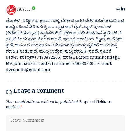
DVGSUDDI
ಲೋಕಲ್ ಸುದ್ದಿಗಳನ್ನು ಕ್ಷಣಾರ್ಧದಲ್ಲಿ ಲೋಕದ ಜನರ ಬೆರಳ ತುದಿಗೆ ತಲುಪಿಸುವ
ಉದ್ದೇಶದಿಂದ ಡಿವಿಜಿಸುದ್ದಿ.ಕಾಂ ಕನ್ನಡ ಆನ್ ಲೈನ್ ನ್ಯೂಸ್ ಪೋರ್ಟಲ್
(ಡಿಜಿಟಲ್ ಮಾಧ್ಯಮ) ಸ್ಥಾಪಿಸಲಾಗಿದೆ. ಸ್ಥಳೀಯ ಸುದ್ದಿ ಜೊತೆ ಇನ್ಫೋರ್ಮೆಟಿವ್
ನ್ಯೂಸ್ ಕೊಡುವುದು ಮೊದಲ ಆದ್ಯತೆ. ಇದಲ್ಲದೆ ರಾಜಕೀಯ, ಶಿಕ್ಷಣ, ಉದ್ಯೋಗ,
ಕ್ರೀಡೆ, ಅಪರಾಧ ಸುದ್ದಿ ಹಾಗೂ ವಿಶೇಷವಾಗಿ ಕೃಷಿ ಮತ್ತು ರೈತರಿಗೆ ಉಪಯುಕ್ತ
ಮಾಹಿತಿ ನೀಡುವುದು ಮುಖ್ಯ ಉದ್ದೇಶ. ಸುದ್ದಿ, ಮಾಹಿತಿ, ಸಲಹೆ, ಸೂಚನೆ
ನೀಡಲು ವಾಟ್ಸಾಪ್ (7483892205) ಮಾಡಿ... Editor: munikondajji,
MA journalism, contact number:7483892205, e-mail:
dvgsuddi@gmail.com
Leave a Comment
Your email address will not be published.
Required fields are
marked
*