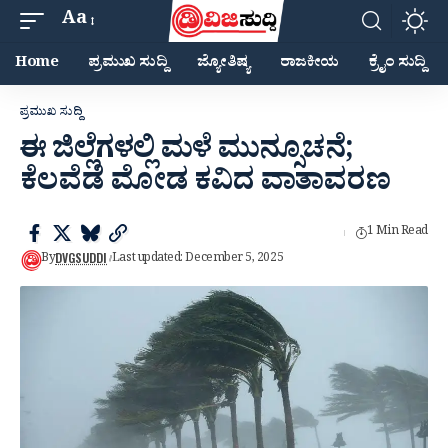
Aa
Home
ಪ್ರಮುಖ ಸುದ್ದಿ
ಜ್ಯೋತಿಷ್ಯ
ರಾಜಕೀಯ
ಕ್ರೈಂ ಸುದ್ದಿ
ಪ್ರಮುಖ ಸುದ್ದಿ
ಈ ಜಿಲ್ಲೆಗಳಲ್ಲಿ ಮಳೆ ಮುನ್ಸೂಚನೆ;
ಕೆಲವೆಡೆ ಮೋಡ ಕವಿದ ವಾತಾವರಣ
1 Min Read
DVGSUDDI
By
Last updated: December 5, 2025