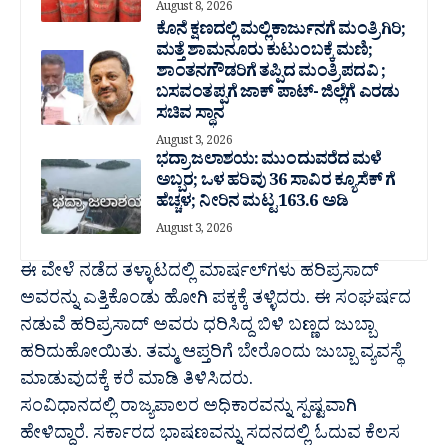
August 8, 2026
ಕೊನೆ ಕ್ಷಣದಲ್ಲಿ ಮಲ್ಲಿಕಾರ್ಜುನಗೆ ಮಂತ್ರಿಗಿರಿ;
ಮತ್ತೆ ಶಾಮನೂರು ಕುಟುಂಬಕ್ಕೆ ಮಣಿ;
ಶಾಂತನಗೌಡರಿಗೆ ತಪ್ಪಿದ ಮಂತ್ರಿ ಪದವಿ ;
ಬಸವಂತಪ್ಪಗೆ ಜಾಕ್ ಪಾಟ್- ಜಿಲ್ಲೆಗೆ ಎರಡು
ಸಚಿವ ಸ್ಥಾನ
August 3, 2026
ಭದ್ರಾ ಜಲಾಶಯ: ಮುಂದುವರೆದ ಮಳೆ
ಅಬ್ಬರ; ಒಳ ಹರಿವು 36 ಸಾವಿರ‌ ಕ್ಯೂಸೆಕ್ ಗೆ
ಹೆಚ್ಚಳ; ನೀರಿನ ಮಟ್ಟ 163.6 ಅಡಿ
August 3, 2026
ಈ ವೇಳೆ ನಡೆದ ತಳ್ಳಾಟದಲ್ಲಿ ಮಾರ್ಷಲ್‌ಗಳು ಹರಿಪ್ರಸಾದ್
ಅವರನ್ನು ಎತ್ತಿಕೊಂಡು ಹೋಗಿ ಪಕ್ಕಕ್ಕೆ ತಳ್ಳಿದರು. ಈ ಸಂಘರ್ಷದ
ನಡುವೆ ಹರಿಪ್ರಸಾದ್ ಅವರು ಧರಿಸಿದ್ದ ಬಿಳಿ ಬಣ್ಣದ ಜುಬ್ಬಾ
ಹರಿದುಹೋಯಿತು. ತಮ್ಮ ಆಪ್ತರಿಗೆ ಬೇರೊಂದು ಜುಬ್ಬಾ ವ್ಯವಸ್ಥೆ
ಮಾಡುವುದಕ್ಕೆ ಕರೆ ಮಾಡಿ ತಿಳಿಸಿದರು.
ಸಂವಿಧಾನದಲ್ಲಿ ರಾಜ್ಯಪಾಲರ ಅಧಿಕಾರವನ್ನು ಸ್ಪಷ್ಟವಾಗಿ
ಹೇಳಿದ್ದಾರೆ. ಸರ್ಕಾರದ ಭಾಷಣವನ್ನು ಸದನದಲ್ಲಿ ಓದುವ ಕೆಲಸ