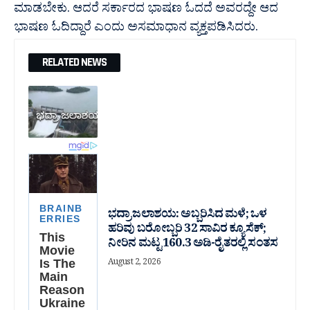
ಮಾಡಬೇಕು. ಆದರೆ ಸರ್ಕಾರದ ಭಾಷಣ ಓದದೆ ಅವರದ್ದೇ ಆದ
ಭಾಷಣ ಓದಿದ್ದಾರೆ ಎಂದು ಅಸಮಾಧಾನ ವ್ಯಕ್ತಪಡಿಸಿದರು.
RELATED NEWS
ಭದ್ರಾ ಜಲಾಶಯ: ಅಬ್ಬರಿಸಿದ ಮಳೆ; ಒಳ
ಹರಿವು ಬರೋಬ್ಬರಿ 32 ಸಾವಿರ‌ ಕ್ಯೂಸೆಕ್;
ನೀರಿನ ಮಟ್ಟ 160.3 ಅಡಿ-ರೈತರಲ್ಲಿ ಸಂತಸ
August 2, 2026