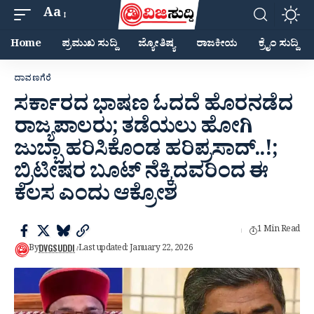
Aa
Home
ಪ್ರಮುಖ ಸುದ್ದಿ
ಜ್ಯೋತಿಷ್ಯ
ರಾಜಕೀಯ
ಕ್ರೈಂ ಸುದ್ದಿ
ದಾವಣಗೆರೆ
ಸರ್ಕಾರದ ಭಾಷಣ ಓದದೆ ಹೊರನಡೆದ
ರಾಜ್ಯಪಾಲರು; ತಡೆಯಲು ಹೋಗಿ
ಜುಬ್ಬಾ ಹರಿಸಿಕೊಂಡ ಹರಿಪ್ರಸಾದ್..!;
ಬ್ರಿಟೀಷರ ಬೂಟ್ ನೆಕ್ಕಿದವರಿಂದ ಈ
ಕೆಲಸ ಎಂದು ಆಕ್ರೋಶ
1 Min Read
DVGSUDDI
By
Last updated: January 22, 2026