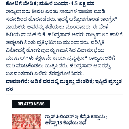
ಕೋಟಿಗೆ ಬೇಡಿಕೆ; ಮಹಿಳೆ ಬಂಧನ-4.5 ಲಕ್ಷ ವಶ
ರಾಜ್ಯಪಾಲರು ಕೇವಲ ಎರಡು ಸಾಲುಗಳ ಭಾಷಣ ಮಾಡಿ
ಸದನದಿಂದ ಹೊರನಡೆದರು. ಇದಕ್ಕೆ ಆಕ್ರೋಶಗೊಂಡ ಕಾಂಗ್ರೆಸ್
ನಾಯಕರು ಅವರನ್ನು ತಡೆಯಲು ಮುಂದಾದರು. ಈ ವೇಳೆ
ಹಿರಿಯ ನಾಯಕ ಬಿ.ಕೆ. ಹರಿಪ್ರಸಾದ್ ಅವರು ರಾಜ್ಯಪಾಲರ ಹಾದಿಗೆ
ಅಡ್ಡಲಾಗಿ ನಿಂತು ಪ್ರತಿಭಟಿಸಲು ಮುಂದಾದರು. ಪರಿಸ್ಥಿತಿ
ವಿಕೋಪಕ್ಕೆ ಹೋಗುವುದನ್ನು ಗಮನಿಸಿದ ವಿಧಾನಸಭೆಯ
ಮಾರ್ಷಲ್‌ಗಳು ತಕ್ಷಣವೇ ಕಾರ್ಯಪ್ರವೃತ್ತರಾಗಿ ರಾಜ್ಯಪಾಲರಿಗೆ
ದಾರಿ ಮಾಡಿಕೊಡಲು ಯತ್ನಿಸಿದರು. ಹರಿಪ್ರಸಾದ್ ಅವರನ್ನು
ಬಲವಂತವಾಗಿ ಎಳೆದು ತೆರವುಗೊಳಿಸಿದರು.
ದಾವಣಗೆರೆ: ಅಡಿಕೆ ದರದಲ್ಲಿ ಮತ್ತಷ್ಟು ಚೇತರಿಕೆ; ಇಷ್ಟಿದೆ ಪ್ರಸ್ತುತ
ದರ
RELATED NEWS
ಗ್ಯಾಸ್ ಸಿಲಿಂಡರ್ ಇ-ಕೆವೈಸಿ ಕಡ್ಡಾಯ ;
ಆಗಸ್ಟ್ 15 ಕೊನೆಯ ದಿನ