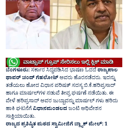
ಬೆಂಗಳೂರು:
ಸರ್ಕಾರ ಸಿದ್ಧಪಡಿಸಿದ ಭಾಷಣ ಓದದೆ
ರಾಜ್ಯಪಾಲ
ಥಾವರ್ ಚಂದ್ ಗೆಹಲೋಟ್
ಅವರು ಹೊರ‌ನಡೆದರು. ಇದನ್ನು
ತಡೆಯಲು ಹೋದ ವಿಧಾನ ಪರಿಷತ್ ಸದಸ್ಯ ಬಿ.ಕೆ.ಹರಿಪ್ರಸಾದ್
ಹಾಗೂ ಮಾರ್ಷಲ್‌ಗಳ ನಡುವೆ ತೀವ್ರ ಘರ್ಷಣೆ ನಡೆಯಿತು. ಈ
ವೇಳೆ ಹರಿಪ್ರಸಾದ್ ಅವರ ಜುಬ್ಬಾವನ್ನು ‌ಮಾರ್ಷಲ್ ಗಳು ಹರಿದು
ಹಾಕಿ ಘಟನೆಗೆ
ವಿಧಾನಮಂಡಲದ
ಜಂಟಿ ಅಧಿವೇಶನ
ಸಾಕ್ಷಿಯಾಯಿತು.
ರಾಜ್ಯದ ಪ್ರತಿಷ್ಠಿತ ಮಠದ ಸ್ವಾಮೀಜಿಗೆ ಬ್ಲ್ಯಾಕ್ ಮೇಲ್: 1