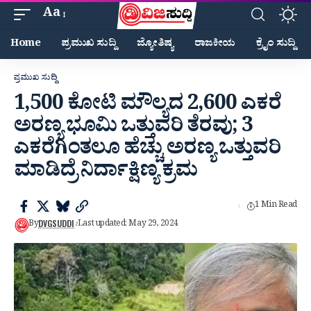
Aa
Home
ಪ್ರಮುಖ ಸುದ್ದಿ
ಜ್ಯೋತಿಷ್ಯ
ರಾಜಕೀಯ
ಕ್ರೈಂ ಸುದ್ದಿ
ಪ್ರಮುಖ ಸುದ್ದಿ
1,500 ಕೋಟಿ ಮೌಲ್ಯದ 2,600 ಎಕರೆ
ಅರಣ್ಯ ಭೂಮಿ ಒತ್ತುವರಿ ತೆರವು; 3
ಎಕರೆಗಿಂತಲೂ ಹೆಚ್ಚು ಅರಣ್ಯ ಒತ್ತುವರಿ
ಮಾಡಿದ್ರೆ ನಿರ್ದಾಕ್ಷಿಣ್ಯ ಕ್ರಮ
1 Min Read
DVGSUDDI
By
Last updated: May 29, 2024