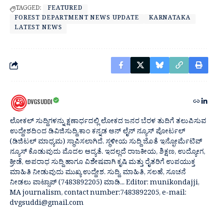
TAGGED:
FEATURED
FOREST DEPARTMENT NEWS UPDATE
KARNATAKA
LATEST NEWS
DVGSUDDI
ಲೋಕಲ್ ಸುದ್ದಿಗಳನ್ನು ಕ್ಷಣಾರ್ಧದಲ್ಲಿ ಲೋಕದ ಜನರ ಬೆರಳ ತುದಿಗೆ ತಲುಪಿಸುವ
ಉದ್ದೇಶದಿಂದ ಡಿವಿಜಿಸುದ್ದಿ.ಕಾಂ ಕನ್ನಡ ಆನ್ ಲೈನ್ ನ್ಯೂಸ್ ಪೋರ್ಟಲ್
(ಡಿಜಿಟಲ್ ಮಾಧ್ಯಮ) ಸ್ಥಾಪಿಸಲಾಗಿದೆ. ಸ್ಥಳೀಯ ಸುದ್ದಿ ಜೊತೆ ಇನ್ಫೋರ್ಮೆಟಿವ್
ನ್ಯೂಸ್ ಕೊಡುವುದು ಮೊದಲ ಆದ್ಯತೆ. ಇದಲ್ಲದೆ ರಾಜಕೀಯ, ಶಿಕ್ಷಣ, ಉದ್ಯೋಗ,
ಕ್ರೀಡೆ, ಅಪರಾಧ ಸುದ್ದಿ ಹಾಗೂ ವಿಶೇಷವಾಗಿ ಕೃಷಿ ಮತ್ತು ರೈತರಿಗೆ ಉಪಯುಕ್ತ
ಮಾಹಿತಿ ನೀಡುವುದು ಮುಖ್ಯ ಉದ್ದೇಶ. ಸುದ್ದಿ, ಮಾಹಿತಿ, ಸಲಹೆ, ಸೂಚನೆ
ನೀಡಲು ವಾಟ್ಸಾಪ್ (7483892205) ಮಾಡಿ... Editor: munikondajji,
MA journalism, contact number:7483892205, e-mail:
dvgsuddi@gmail.com