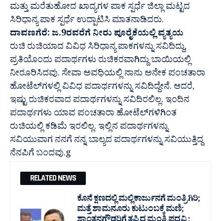
ಮತ್ತು ಮರೆತುಹೋದ ಖಾದ್ಯಗಳ ಪಾಕ ಸ್ಪರ್ಧೆ ಜಿಲ್ಲಾ ಮಟ್ಟದ
ಸಿರಿಧಾನ್ಯ ಪಾಕ ಸ್ಪರ್ಧೆ ಉದ್ಪಾಟಿಸಿ ಮಾತನಾಡಿದರು.
ದಾವಣಗೆರೆ: ಜ.9ರವರೆಗೆ ನೀರು ಪೂರೈಕೆಯಲ್ಲಿ ವ್ಯತ್ಯಯ
ರುಚಿ ರುಚಿಯಾದ ವಿವಿಧ ಸಿರಿಧಾನ್ಯ ಪಾಕಗಳನ್ನು ಸವಿದಿದ್ದು,
ಪ್ರತಿಯೊಂದು ಪದಾರ್ಥಗಳು ರುಚಿಕರವಾಗಿದ್ದು ಬಾಯಿಯಲ್ಲಿ
ನೀರೂರಿಸಿದವು. ಸೇವಾ ಅವಧಿಯಲ್ಲಿ ನಾನು ಅನೇಕ ಪಂಚತಾರಾ
ಹೋಟೆಲ್‍ಗಳಲ್ಲಿ ವಿವಿಧ ಪದಾರ್ಥಗಳನ್ನು ಸವಿದಿದ್ದೇನೆ. ಆದರೆ,
ಇಷ್ಟು ರುಚಿಕರವಾದ ಪದಾರ್ಥಗಳನ್ನು ಸವಿದಿರಲಿಲ್ಲ. ಇಂದಿನ
ಪದಾರ್ಥಗಳು ಯಾವ ಪಂಚತಾರಾ ಹೋಟೆಲ್‍ಗಳಿಗಿಂತ
ರುಚಿಯಲ್ಲಿ ಕಡಿಮೆ ಇರಲಿಲ್ಲ. ಇಲ್ಲಿನ ಪದಾರ್ಥಗಳನ್ನು
ಸವಿಯುವಾಗ ನನಗೆ ನನ್ನ ಬಾಲ್ಯದ ಪದಾರ್ಥಗಳನ್ನು ಸವಿಯುತ್ತಿದ್ದ
ನೆನಪಿಗೆ ಬಂದವು.g
RELATED NEWS
ಕೊನೆ ಕ್ಷಣದಲ್ಲಿ ಮಲ್ಲಿಕಾರ್ಜುನಗೆ ಮಂತ್ರಿಗಿರಿ;
ಮತ್ತೆ ಶಾಮನೂರು ಕುಟುಂಬಕ್ಕೆ ಮಣಿ;
ಶಾಂತನಗೌಡರಿಗೆ ತಪ್ಪಿದ ಮಂತ್ರಿ ಪದವಿ ;