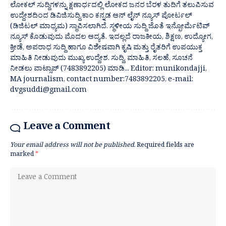
ಲೋಕಲ್ ಸುದ್ದಿಗಳನ್ನು ಕ್ಷಣಾರ್ಧದಲ್ಲಿ ಲೋಕದ ಜನರ ಬೆರಳ ತುದಿಗೆ ತಲುಪಿಸುವ
ಉದ್ದೇಶದಿಂದ ಡಿವಿಜಿಸುದ್ದಿ.ಕಾಂ ಕನ್ನಡ ಆನ್ ಲೈನ್ ನ್ಯೂಸ್ ಪೋರ್ಟಲ್
(ಡಿಜಿಟಲ್ ಮಾಧ್ಯಮ) ಸ್ಥಾಪಿಸಲಾಗಿದೆ. ಸ್ಥಳೀಯ ಸುದ್ದಿ ಜೊತೆ ಇನ್ಫೋರ್ಮೆಟಿವ್
ನ್ಯೂಸ್ ಕೊಡುವುದು ಮೊದಲ ಆದ್ಯತೆ. ಇದಲ್ಲದೆ ರಾಜಕೀಯ, ಶಿಕ್ಷಣ, ಉದ್ಯೋಗ,
ಕ್ರೀಡೆ, ಅಪರಾಧ ಸುದ್ದಿ ಹಾಗೂ ವಿಶೇಷವಾಗಿ ಕೃಷಿ ಮತ್ತು ರೈತರಿಗೆ ಉಪಯುಕ್ತ
ಮಾಹಿತಿ ನೀಡುವುದು ಮುಖ್ಯ ಉದ್ದೇಶ. ಸುದ್ದಿ, ಮಾಹಿತಿ, ಸಲಹೆ, ಸೂಚನೆ
ನೀಡಲು ವಾಟ್ಸಾಪ್ (7483892205) ಮಾಡಿ... Editor: munikondajji,
MA journalism, contact number:7483892205, e-mail:
dvgsuddi@gmail.com
Leave a Comment
Your email address will not be published.
Required fields are
marked
*