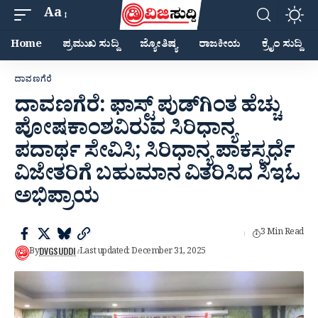
Aa
Home
ಪ್ರಮುಖ ಸುದ್ದಿ
ಜ್ಯೋತಿಷ್ಯ
ರಾಜಕೀಯ
ಕ್ರೈಂ ಸುದ್ದಿ
ದಾವಣಗೆರೆ
ದಾವಣಗೆರೆ: ಫಾಸ್ಟ್ ಪುಡ್‍ಗಿಂತ ಹೆಚ್ಚು
ಪೋಷಕಾಂಶವಿರುವ ಸಿರಿಧಾನ್ಯ
ಪದಾರ್ಥ ಸೇವಿಸಿ; ಸಿರಿಧಾನ್ಯ ಪಾಕಸ್ಪರ್ಧೆ
ವಿಜೇತರಿಗೆ ಬಹುಮಾನ ವಿತರಿಸಿದ ಸಿಇಓ
ಅಭಿಪ್ರಾಯ
3 Min Read
DVGSUDDI
By
Last updated: December 31, 2025