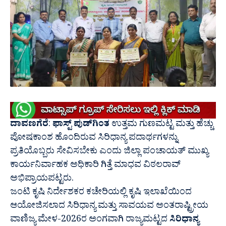
ದಾವಣಗೆರೆ
:
ಫಾಸ್ಟ್ ಪುಡ್‍ಗಿಂತ
ಉತ್ತಮ ಗುಣಮಟ್ಟ ಮತ್ತು ಹೆಚ್ಚು
ಪೋಷಕಾಂಶ ಹೊಂದಿರುವ ಸಿರಿಧಾನ್ಯ ಪದಾರ್ಥಗಳನ್ನು
ಪ್ರತಿಯೊಬ್ಬರು ಸೇವಿಸಬೇಕು ಎಂದು ಜಿಲ್ಲಾ ಪಂಚಾಯತ್ ಮುಖ್ಯ
ಕಾರ್ಯನಿರ್ವಾಹಕ ಅಧಿಕಾರಿ ಗಿತ್ತೆ ಮಾಧವ ವಿಠಲರಾವ್
ಅಭಿಪ್ರಾಯಪಟ್ಟರು.
ಜಂಟಿ ಕೃಷಿ ನಿರ್ದೇಶಕರ ಕಚೇರಿಯಲ್ಲಿ ಕೃಷಿ ಇಲಾಖೆಯಿಂದ
ಆಯೋಜಿಸಲಾದ ಸಿರಿಧಾನ್ಯ ಮತ್ತು ಸಾವಯವ ಅಂತರಾಷ್ಟ್ರೀಯ
ವಾಣಿಜ್ಯ ಮೇಳ-2026ರ ಅಂಗವಾಗಿ ರಾಜ್ಯಮಟ್ಟದ
ಸಿರಿಧಾನ್ಯ