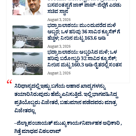
ಬಸವಂತಪ್ಪಗೆ ಜಾಕ್ ಪಾಟ್- ಜಿಲ್ಲೆಗೆ ಎರಡು
ಸಚಿವ ಸ್ಥಾನ
August 3, 2026
ಭದ್ರಾ ಜಲಾಶಯ: ಮುಂದುವರೆದ ಮಳೆ
ಅಬ್ಬರ; ಒಳ ಹರಿವು 36 ಸಾವಿರ‌ ಕ್ಯೂಸೆಕ್ ಗೆ
ಹೆಚ್ಚಳ; ನೀರಿನ ಮಟ್ಟ 163.6 ಅಡಿ
August 3, 2026
ಭದ್ರಾ ಜಲಾಶಯ: ಅಬ್ಬರಿಸಿದ ಮಳೆ; ಒಳ
ಹರಿವು ಬರೋಬ್ಬರಿ 32 ಸಾವಿರ‌ ಕ್ಯೂಸೆಕ್;
ನೀರಿನ ಮಟ್ಟ 160.3 ಅಡಿ-ರೈತರಲ್ಲಿ ಸಂತಸ
August 2, 2026
ಸಿರಿಧಾನ್ಯದಲ್ಲಿ ಇಷ್ಟು ಬಗೆಯ ಆಹಾರ ಖಾದ್ಯಗಳನ್ನು
ತಯಾರಿಸಿರುವುದು ಹೆಮ್ಮೆ ಎನಿಸುತ್ತಿದೆ. ಇಲ್ಲಿ ಭಾಗವಹಿಸಿದ್ದ
ಪ್ರತಿಯೊಬ್ಬರು ವಿಜೇತರೆ, ಬಹುಮಾನ ಪಡೆದವರು ಮಾತ್ರ
ವಿಜೇತರಲ್ಲ
–
ಜಿಲ್ಲಾ ಪಂಚಾಯತ್ ಮುಖ್ಯ ಕಾರ್ಯನಿರ್ವಾಹಕ ಅಧಿಕಾರಿ ,
ಗಿತ್ತೆ ಮಾಧವ ವಿಠಲರಾವ್