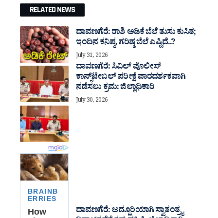
RELATED NEWS
ದಾವಣಗೆರೆ: ರಾಶಿ ಅಡಿಕೆ ಬೆಲೆ ತುಸು‌ ಕುಸಿತ;
ಇಂದಿನ ಕನಿಷ್ಠ, ಗರಿಷ್ಠ ಬೆಲೆ ಎಷ್ಟಿದೆ..?
July 31, 2026
ದಾವಣಗೆರೆ: ಸಿವಿಲ್ ಪೊಲೀಸ್
ಕಾನ್ಸ್‌ಟೇಬಲ್ ಪರೀಕ್ಷೆ ಪಾರದರ್ಶಕವಾಗಿ
ನಡೆಸಲು ಕ್ರಮ: ಜಿಲ್ಲಾಧಿಕಾರಿ
July 30, 2026
ದಾವಣಗೆರೆ: ಅದ್ದೂರಿಯಾಗಿ ಸ್ವಾತಂತ್ರ್ಯ