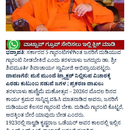
ಭದ್ರಾವತಿ
: ಸರ್ಕಾರದ 5 ಗ್ಯಾರಂಟಿಗಳಿಗಿಂತ ಜನರಿಗೆ ದುಡಿಯುವ
ಗ್ಯಾರಂಟಿ ನೀಡಬೇಕಿದೆ ಎಂದು ತರಳಬಾಳು ಜಗದ್ಗುರು ಡಾ. ಶ್ರೀ
ಶಿವಮೂರ್ತಿ ಶಿವಾಚಾರ್ಯ ಸ್ವಾಮೀಜಿ ಅಭಿಪ್ರಾಯಪಟ್ಟರು.
ದಾವಣಗೆರೆ: ಮನೆ ಮುಂದೆ ಟ್ರ್ಯಾಕ್ಟರ್ ನಿಲ್ಲಿಸುವ ವಿಚಾರಕ್ಕೆ
ಎರಡು ಕುಟುಂಬ ನಡುವೆ ಜಗಳ ; ಪ್ರಕರಣ ದಾಖಲು
ತರಳಬಾಳು ಹುಣ್ಣಿಮೆ ಮಹೋತ್ಸವ – 2026ರ ಮೊದಲ ದಿನದ
ಕಾರ್ಯ ಕ್ರಮದ ಸಾನ್ನಿಧ್ಯ ವಹಿಸಿ ಮಾತನಾಡಿದ ಅವರು, ಜನರಿಗೆ
ದುಡಿಯುವ ಕೆಲಸದ ಗ್ಯಾರಂಟಿ ಬೇಕು. ದುಡಿಮೆ ಗ್ಯಾರಂಟಿ ಕೊಟ್ಟರೆ,
ಅದಕ್ಕಿಂತ ಬೇರೆ ಯಾವುದು ಬೇಡ‌ ಎಂದರು.
1923ರಲ್ಲಿ ನಾಲ್ವಡಿ ಕೃಷ್ಣರಾಜ ಒಡೆಯರ್ ಅವರ ಕಾಲದಲ್ಲಿ ಇಲ್ಲಿನ