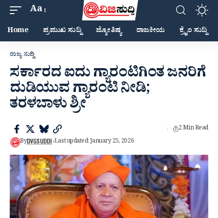
Aa
Home
ಪ್ರಮುಖ ಸುದ್ದಿ
ಜ್ಯೋತಿಷ್ಯ
ರಾಜಕೀಯ
ಕ್ರೈಂ ಸುದ್ದಿ
ರಾಜ್ಯ ಸುದ್ದಿ
ಸರ್ಕಾರದ ಐದು ಗ್ಯಾರಂಟಿಗಿಂತ ಜನರಿಗೆ
ದುಡಿಯುವ ಗ್ಯಾರಂಟಿ ನೀಡಿ;
ತರಳಬಾಳು ಶ್ರೀ
2 Min Read
DVGSUDDI
By
Last updated: January 25, 2026