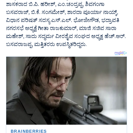
ಶಾಸಕರಾದ ಬಿ.ಪಿ. ಹರೀಶ್, ಎಂ.ಚಂದ್ರಪ್ಪ, ಶಿವಗಂಗಾ
ಬಸವರಾಜ್, ಬಿ.ಕೆ. ಸಂಗಮೇಶ್, ಶಾರದಾ ಪೂರ್ಯಾ ನಾಯ್ಕ್,
ವಿಧಾನ ಪರಿಷತ್ ಸದಸ್ಯ ಎಸ್.ಎಲ್. ಭೋಜೇಗೌಡ, ಭದ್ರಾವತಿ
ನಗರಸಭೆ ಅಧ್ಯಕ್ಷೆ ಗೀತಾ ರಾಜಕುಮಾರ್, ಮಾಜಿ ಸಚಿವ ಸಾರಾ
ಮಹೇಶ್, ಸಾದು ಸದ್ಧರ್ಮ ವೀರಶೈವ ಸಂಘದ ಅಧ್ಯಕ್ಷ ಹೆಚ್.ಆರ್.
ಬಸವರಾಜಪ್ಪ, ಮತ್ತಿತರರು ಉಪಸ್ಥಿತರಿದ್ದರು.