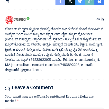
DVGSUDDI
ಲೋಕಲ್ ಸುದ್ದಿಗಳನ್ನು ಕ್ಷಣಾರ್ಧದಲ್ಲಿ ಲೋಕದ ಜನರ ಬೆರಳ ತುದಿಗೆ ತಲುಪಿಸುವ
ಉದ್ದೇಶದಿಂದ ಡಿವಿಜಿಸುದ್ದಿ.ಕಾಂ ಕನ್ನಡ ಆನ್ ಲೈನ್ ನ್ಯೂಸ್ ಪೋರ್ಟಲ್
(ಡಿಜಿಟಲ್ ಮಾಧ್ಯಮ) ಸ್ಥಾಪಿಸಲಾಗಿದೆ. ಸ್ಥಳೀಯ ಸುದ್ದಿ ಜೊತೆ ಇನ್ಫೋರ್ಮೆಟಿವ್
ನ್ಯೂಸ್ ಕೊಡುವುದು ಮೊದಲ ಆದ್ಯತೆ. ಇದಲ್ಲದೆ ರಾಜಕೀಯ, ಶಿಕ್ಷಣ, ಉದ್ಯೋಗ,
ಕ್ರೀಡೆ, ಅಪರಾಧ ಸುದ್ದಿ ಹಾಗೂ ವಿಶೇಷವಾಗಿ ಕೃಷಿ ಮತ್ತು ರೈತರಿಗೆ ಉಪಯುಕ್ತ
ಮಾಹಿತಿ ನೀಡುವುದು ಮುಖ್ಯ ಉದ್ದೇಶ. ಸುದ್ದಿ, ಮಾಹಿತಿ, ಸಲಹೆ, ಸೂಚನೆ
ನೀಡಲು ವಾಟ್ಸಾಪ್ (7483892205) ಮಾಡಿ... Editor: munikondajji,
MA journalism, contact number:7483892205, e-mail:
dvgsuddi@gmail.com
Leave a Comment
Your email address will not be published.
Required fields are
marked
*