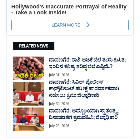
RELATED NEWS
ದಾವಣಗೆರೆ: ರಾಶಿ ಅಡಿಕೆ ಬೆಲೆ ತುಸು‌ ಕುಸಿತ;
ಇಂದಿನ ಕನಿಷ್ಠ, ಗರಿಷ್ಠ ಬೆಲೆ ಎಷ್ಟಿದೆ..?
July 31, 2026
ದಾವಣಗೆರೆ: ಸಿವಿಲ್ ಪೊಲೀಸ್
ಕಾನ್ಸ್‌ಟೇಬಲ್ ಪರೀಕ್ಷೆ ಪಾರದರ್ಶಕವಾಗಿ
ನಡೆಸಲು ಕ್ರಮ: ಜಿಲ್ಲಾಧಿಕಾರಿ
July 30, 2026
ದಾವಣಗೆರೆ: ಅದ್ದೂರಿಯಾಗಿ ಸ್ವಾತಂತ್ರ್ಯ
ದಿನಾಚರಣೆಗೆ ಕ್ರಮವಹಿಸಿ; ಜಿಲ್ಲಾಧಿಕಾರಿ
July 29, 2026