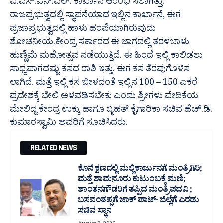
ವಿ.ಎಸ್.ಎನ್.ಎಲ್. ಕಾರ್ಖಾನೆ ಆರಂಭಿ ಸಲಾಗಿತ್ತು.
ರಾಜಪ್ರಭುತ್ವದಲ್ಲಿ ಸ್ಥಾಪನೆಯಾದ ಇಲ್ಲಿನ ಕಾರ್ಖಾನೆ, ಈಗ
ಪ್ರಜಾಪ್ರಭುತ್ವದಲ್ಲಿ ಹಾಳು ಹಂಪೆಯಾಗಿರುವುದು
ಶೋಚನೀಯ.ಕೇಂದ್ರ ಸರ್ಕಾರದ ಈ ಜಾಗದಲ್ಲಿ ತರಳಬಾಳು
ಹುಣ್ಣಿಮೆ ಮಹೋತ್ಸವ ನಡೆಯುತ್ತಿದೆ. ಈ ಹಿಂದೆ ಇಲ್ಲಿ ಕಾಲಿಡಲು
ಸಾಧ್ಯವಾಗದಷ್ಟು ಕಸದ ರಾಶಿ ಇತ್ತು. ಈಗ ಕಸ ತೆರವುಗೊಳಿಸ
ಲಾಗಿದೆ. ಮತ್ತೆ ಇಲ್ಲಿ ಕಸ ಬೀಳದಂತೆ ಇಲ್ಲಿನ 100 – 150 ಎಕರೆ
ಪ್ರದೇಶಕ್ಕೆ ಬೇಲಿ ಅಳವಡಿಸಬೇಕು ಎಂದು ಶ್ರೀಗಳು ವೇದಿಕೆಯ
ಮೇಲಿದ್ದ ಕೇಂದ್ರ ಉಕ್ಕು ಹಾಗೂ ಬೃಹತ್ ಕೈಗಾರಿಕಾ ಸಚಿವ ಹೆಚ್.ಡಿ.
ಕುಮಾರಸ್ವಾಮಿ ಅವರಿಗೆ ಸೂಚಿಸಿದರು.
RELATED NEWS
ಕೊನೆ ಕ್ಷಣದಲ್ಲಿ ಮಲ್ಲಿಕಾರ್ಜುನಗೆ ಮಂತ್ರಿಗಿರಿ;
ಮತ್ತೆ ಶಾಮನೂರು ಕುಟುಂಬಕ್ಕೆ ಮಣಿ;
ಶಾಂತನಗೌಡರಿಗೆ ತಪ್ಪಿದ ಮಂತ್ರಿ ಪದವಿ ;
ಬಸವಂತಪ್ಪಗೆ ಜಾಕ್ ಪಾಟ್- ಜಿಲ್ಲೆಗೆ ಎರಡು
ಸಚಿವ ಸ್ಥಾನ