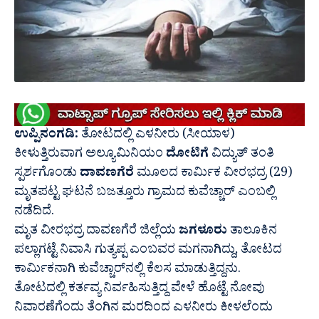
ಉಪ್ಪಿನಂಗಡಿ:
ತೋಟದಲ್ಲಿ ಎಳನೀರು (
ಸೀಯಾಳ
)
ಕೀಳುತ್ತಿರುವಾಗ ಅಲ್ಯೂಮಿನಿಯಂ
ದೋಟಿಗೆ
ವಿದ್ಯುತ್‌ ತಂತಿ
ಸ್ಪರ್ಶಗೊಂಡು
ದಾವಣಗೆರೆ
ಮೂಲದ ಕಾರ್ಮಿಕ ವೀರಭದ್ರ (29)
ಮೃತಪಟ್ಟ ಘಟನೆ ಬಜತ್ತೂರು ಗ್ರಾಮದ ಕುವೆಚ್ಚಾರ್‌ ಎಂಬಲ್ಲಿ
ನಡೆದಿದೆ.
ಮೃತ ವೀರಭದ್ರ ದಾವಣಗೆರೆ ಜಿಲ್ಲೆಯ
ಜಗಳೂರು
ತಾಲೂಕಿನ
ಪಲ್ಲಾಗಟ್ಟೆ ನಿವಾಸಿ ಗುತ್ಯಪ್ಪ ಎಂಬವರ ಮಗನಾಗಿದ್ದು, ತೋಟದ
ಕಾರ್ಮಿಕನಾಗಿ ಕುವೆಚ್ಚಾರ್‌ನಲ್ಲಿ ಕೆಲಸ ಮಾಡುತ್ತಿದ್ದನು.
ತೋಟದಲ್ಲಿ ಕರ್ತವ್ಯ ನಿರ್ವಹಿಸುತ್ತಿದ್ದ ವೇಳೆ ಹೊಟ್ಟೆ ನೋವು
ನಿವಾರಣೆಗೆಂದು ತೆಂಗಿನ ಮರದಿಂದ ಎಳನೀರು ಕೀಳಲೆಂದು