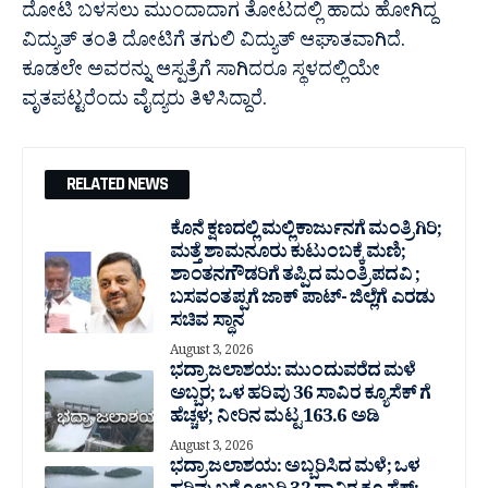
ದೋಟಿ ಬಳಸಲು ಮುಂದಾದಾಗ ತೋಟದಲ್ಲಿ ಹಾದು ಹೋಗಿದ್ದ
ವಿದ್ಯುತ್‌ ತಂತಿ ದೋಟಿಗೆ ತಗುಲಿ ವಿದ್ಯುತ್‌ ಆಘಾತವಾಗಿದೆ.
ಕೂಡಲೇ ಅವರನ್ನು ಆಸ್ಪತ್ರೆಗೆ ಸಾಗಿದರೂ ಸ್ಥಳದಲ್ಲಿಯೇ
ವೃತಪಟ್ಟರೆಂದು ವೈದ್ಯರು ತಿಳಿಸಿದ್ದಾರೆ.
RELATED NEWS
ಕೊನೆ ಕ್ಷಣದಲ್ಲಿ ಮಲ್ಲಿಕಾರ್ಜುನಗೆ ಮಂತ್ರಿಗಿರಿ;
ಮತ್ತೆ ಶಾಮನೂರು ಕುಟುಂಬಕ್ಕೆ ಮಣಿ;
ಶಾಂತನಗೌಡರಿಗೆ ತಪ್ಪಿದ ಮಂತ್ರಿ ಪದವಿ ;
ಬಸವಂತಪ್ಪಗೆ ಜಾಕ್ ಪಾಟ್- ಜಿಲ್ಲೆಗೆ ಎರಡು
ಸಚಿವ ಸ್ಥಾನ
August 3, 2026
ಭದ್ರಾ ಜಲಾಶಯ: ಮುಂದುವರೆದ ಮಳೆ
ಅಬ್ಬರ; ಒಳ ಹರಿವು 36 ಸಾವಿರ‌ ಕ್ಯೂಸೆಕ್ ಗೆ
ಹೆಚ್ಚಳ; ನೀರಿನ ಮಟ್ಟ 163.6 ಅಡಿ
August 3, 2026
ಭದ್ರಾ ಜಲಾಶಯ: ಅಬ್ಬರಿಸಿದ ಮಳೆ; ಒಳ