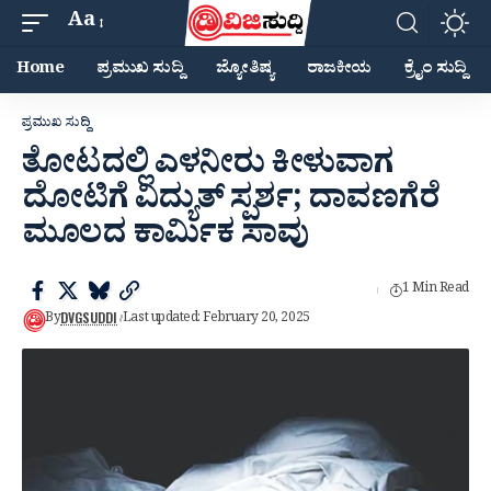
Aa
Home
ಪ್ರಮುಖ ಸುದ್ದಿ
ಜ್ಯೋತಿಷ್ಯ
ರಾಜಕೀಯ
ಕ್ರೈಂ ಸುದ್ದಿ
ಪ್ರಮುಖ ಸುದ್ದಿ
ತೋಟದಲ್ಲಿ ಎಳನೀರು ಕೀಳುವಾಗ
ದೋಟಿಗೆ ವಿದ್ಯುತ್ ಸ್ಪರ್ಶ; ದಾವಣಗೆರೆ
ಮೂಲದ ಕಾರ್ಮಿಕ ಸಾವು
1 Min Read
DVGSUDDI
By
Last updated: February 20, 2025