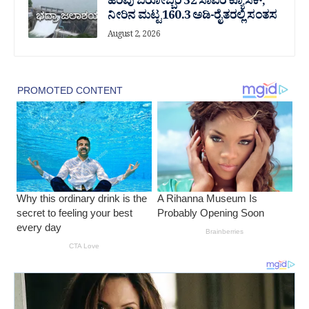
ಹರಿವು ಬರೋಬ್ಬರಿ 32 ಸಾವಿರ‌ ಕ್ಯೂಸೆಕ್;
ನೀರಿನ ಮಟ್ಟ 160.3 ಅಡಿ-ರೈತರಲ್ಲಿ ಸಂತಸ
August 2, 2026