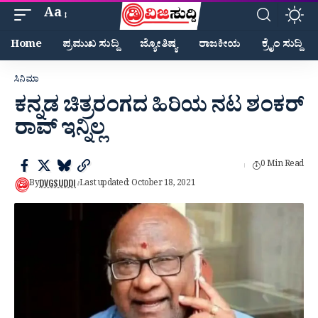
Aa
Home
ಪ್ರಮುಖ ಸುದ್ದಿ
ಜ್ಯೋತಿಷ್ಯ
ರಾಜಕೀಯ
ಕ್ರೈಂ ಸುದ್ದಿ
ಸಿನಿಮಾ
ಕನ್ನಡ ಚಿತ್ರರಂಗದ ಹಿರಿಯ ನಟ ಶಂಕರ್
ರಾವ್ ಇನ್ನಿಲ್ಲ
0 Min Read
DVGSUDDI
By
Last updated: October 18, 2021