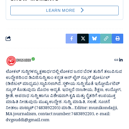
DVGSUDDI
ಲೋಕಲ್ ಸುದ್ದಿಗಳನ್ನು ಕ್ಷಣಾರ್ಧದಲ್ಲಿ ಲೋಕದ ಜನರ ಬೆರಳ ತುದಿಗೆ ತಲುಪಿಸುವ
ಉದ್ದೇಶದಿಂದ ಡಿವಿಜಿಸುದ್ದಿ.ಕಾಂ ಕನ್ನಡ ಆನ್ ಲೈನ್ ನ್ಯೂಸ್ ಪೋರ್ಟಲ್
(ಡಿಜಿಟಲ್ ಮಾಧ್ಯಮ) ಸ್ಥಾಪಿಸಲಾಗಿದೆ. ಸ್ಥಳೀಯ ಸುದ್ದಿ ಜೊತೆ ಇನ್ಫೋರ್ಮೆಟಿವ್
ನ್ಯೂಸ್ ಕೊಡುವುದು ಮೊದಲ ಆದ್ಯತೆ. ಇದಲ್ಲದೆ ರಾಜಕೀಯ, ಶಿಕ್ಷಣ, ಉದ್ಯೋಗ,
ಕ್ರೀಡೆ, ಅಪರಾಧ ಸುದ್ದಿ ಹಾಗೂ ವಿಶೇಷವಾಗಿ ಕೃಷಿ ಮತ್ತು ರೈತರಿಗೆ ಉಪಯುಕ್ತ
ಮಾಹಿತಿ ನೀಡುವುದು ಮುಖ್ಯ ಉದ್ದೇಶ. ಸುದ್ದಿ, ಮಾಹಿತಿ, ಸಲಹೆ, ಸೂಚನೆ
ನೀಡಲು ವಾಟ್ಸಾಪ್ (7483892205) ಮಾಡಿ... Editor: munikondajji,
MA journalism, contact number:7483892205, e-mail:
dvgsuddi@gmail.com